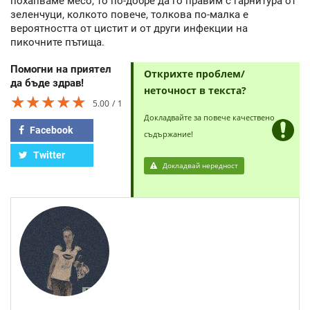
похапваме месо, то по-добре да го правим с гарнитура от
зеленчуци, колкото повече, толкова по-малка е
вероятността от цистит и от други инфекции на
пикочните пътища.
Помогни на приятел
Открихте проблем/
да бъде здрав!
неточност в текста?
★★★★★
★★★★★
★★★★★
5.00
1
Докладвайте за повече качествено
Facebook
съдържание!
Twitter
Докладвай нередност