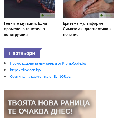
Генните мутации: Една
Еритема мултиформе:
променена генетична
Симптоми, диагностика и
конструкция
лечение
Партньори
Промо кодове за намаления от PromoCode.bg
https://dryclean.bg/
Оригинална козметика от ELINOR.bg