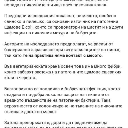
попада в пикочните пътища през пикочния канал.
Предходни изследвания показват, че месото, особено
свинско и пилешко, са основен източник на патогенни
щамове E.coli, които са провокатори на цистит и на други
инфекции на пикочния мехур и на бъбреците.
Авторите на изследването предполагат, че рискът от
бактериално заразяване при вегетарианците е по-нисък,
тъй като
те на практика няма контакт с месото.
Във вегетарианската храна освен това има много фибри,
които забавят растежа на патогенните щамове ешерихия
коли в червата.
Благоприятно се повлиява и бъбречната функция, което
създава и по-добра локална защита на тъканите от
вредното въздействие на патогенни бактерии. Така
вероятността от колонизиране на тъканите на пикочните
пътища е доста по-малка.
Затова препоръката е, дори и да предпочитаме да