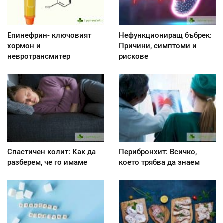
Епинефрин- ключовият
Нефункциониращ бъбрек:
хормон и
Причини, симптоми и
невротрансмитер
рискове
Спастичен колит: Как да
Перибронхит: Всичко,
разберем, че го имаме
което трябва да знаем