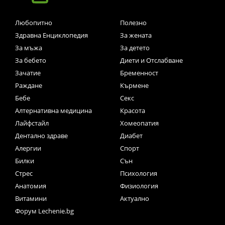
Любопитно
Полезно
Здравна Енциклопедия
За жената
За мъжа
За детето
За бебето
Диети и Отслабване
Зачатие
Бременност
Раждане
Кърмене
Бебе
Секс
Алтернативна медицина
Красота
Лайфстайл
Хомеопатия
Дентално здраве
Диабет
Алергии
Спорт
Билки
Сън
Стрес
Психология
Анатомия
Физиология
Витамини
Актуално
Форум Lechenie.bg