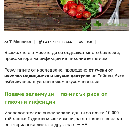
Т. Минчева
от
04.02.2020 08:44
1358
Възможно е в месото да се съдържат много бактерии,
провокатори на инфекции на пикочните пътища.
Резултатите от изследване, проведено
от учени от
няколко медицински и научни центрове
на Тайван, бяха
публикувани в рецензирано научно издание.
Повече зеленчуци – по-нисък риск от
пикочни инфекции
Изследователите анализирали данни за почти 10 000
тайвански будисти мъже и жени, част от които спазват
вегетарианска диета, а друга част – НЕ.