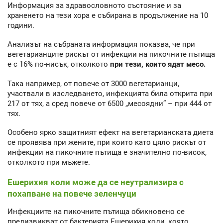
Информация за здравословното състояние и за
храненето на тези хора е събирана в продължение на 10
години.
Анализът на събраната информация показва, че при
вегетарианците рискът от инфекции на пикочните пътища
е с 16% по-нисък, отколкото
при тези, които ядат месо.
Така например, от повече от 3000 вегетарианци,
участвали в изследването, инфекцията била открита при
217 от тях, а сред повече от 6500 „месоядни” – при 444 от
тях.
Особено ярко защитният ефект на вегетарианската диета
се проявява при жените, при които като цяло рискът от
инфекции на пикочните пътища е значително по-висок,
отколкото при мъжете.
Ешерихия коли може да се неутрализира с
похапване на повече зеленчуци
Инфекциите на пикочните пътища обикновено се
предизвикват от бактерията Ешерихия коли, която