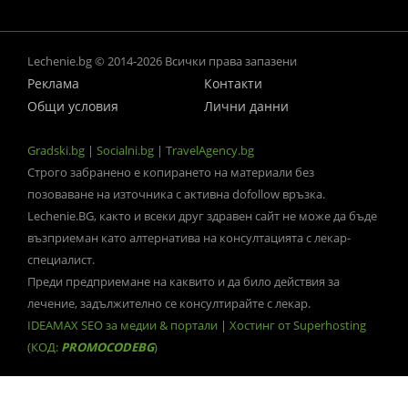
Lechenie.bg © 2014-2026 Всички права запазени
Реклама
Контакти
Общи условия
Лични данни
Gradski.bg
|
Socialni.bg
|
TravelAgency.bg
Строго забранено е копирането на материали без
позоваване на източника с активна dofollow връзка.
Lechenie.BG, както и всеки друг здравен сайт не може да бъде
възприеман като алтернатива на консултацията с лекар-
специалист.
Преди предприемане на каквито и да било действия за
лечение, задължително се консултирайте с лекар.
IDEAMAX SEO за медии & портали
|
Хостинг от Superhosting
(КОД:
PROMOCODEBG
)