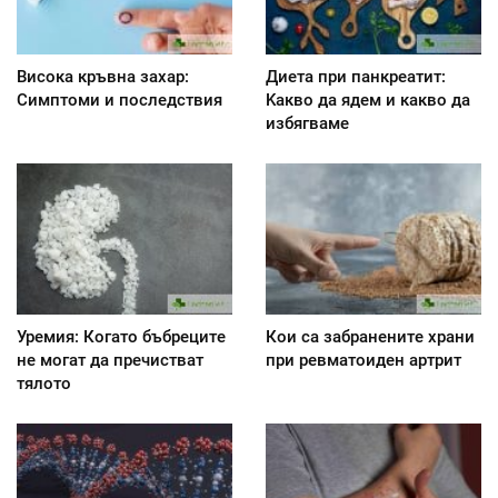
Висока кръвна захар:
Диета при панкреатит:
Симптоми и последствия
Kакво да ядем и какво да
избягваме
Уремия: Когато бъбреците
Кои са забранените храни
не могат да пречистват
при ревматоиден артрит
тялото