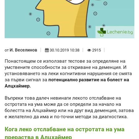
И. Веселинов
от
30.10.2019 10:38
2915
Понастоящем се използват тестове за определяне на
умствените способности за откриване на деменция. И
установяването на леки когнитивни нарушения се смята
за първи сигнал за
потенциално развитие на болест на
Алцхаймер.
Въпреки това далеч невинаги лекото отслабване на
остротата на ума може да се определи за начало на
болестта на Алцхаймер или на друг вид деменция, затова
е желателно да има и по-точни методи за диагностика.
Кога леко отслабване на остротата на ума
прераства в Алцхаймер