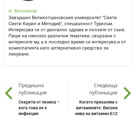
И. Веселинов
Завършил Великотърновския университет "Свети
Свети Кирил и Методий", специалност Туризъм.
Интересува се от дентално здраве и ползите от съня.
Пише на няколко различни тематики, свързани с
интересите му, а в последно време се интересува и от
хомеопатията като алтернативно средство за
лекуване.
Предишна
Следваща
публикация
публикация
Секрети от пениса –
Когато прекалим с
кога това не е
витамините: Високи
инфекция
нива на витамин Б12