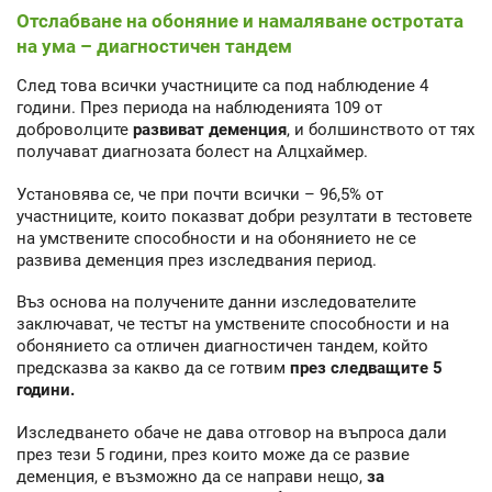
Отслабване на обоняние и намаляване остротата
на ума – диагностичен тандем
След това всички участниците са под наблюдение 4
години. През периода на наблюденията 109 от
доброволците
развиват деменция
, и болшинството от тях
получават диагнозата болест на Алцхаймер.
Установява се, че при почти всички – 96,5% от
участниците, които показват добри резултати в тестовете
на умствените способности и на обонянието не се
развива деменция през изследвания период.
Въз основа на получените данни изследователите
заключават, че тестът на умствените способности и на
обонянието са отличен диагностичен тандем, който
предсказва за какво да се готвим
през следващите 5
години.
Изследването обаче не дава отговор на въпроса дали
през тези 5 години, през които може да се развие
деменция, е възможно да се направи нещо,
за