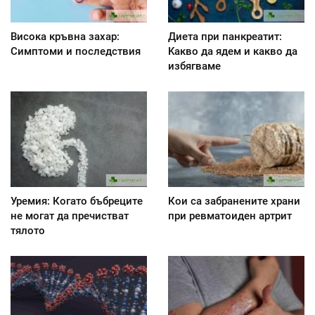
Висока кръвна захар:
Диета при панкреатит:
Симптоми и последствия
Kакво да ядем и какво да
избягваме
Уремия: Когато бъбреците
Кои са забранените храни
не могат да пречистват
при ревматоиден артрит
тялото