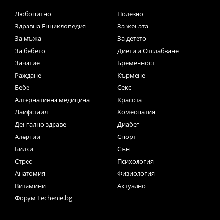
Любопитно
Полезно
Здравна Енциклопедия
За жената
За мъжа
За детето
За бебето
Диети и Отслабване
Зачатие
Бременност
Раждане
Кърмене
Бебе
Секс
Алтернативна медицина
Красота
Лайфстайл
Хомеопатия
Дентално здраве
Диабет
Алергии
Спорт
Билки
Сън
Стрес
Психология
Анатомия
Физиология
Витамини
Актуално
Форум Lechenie.bg