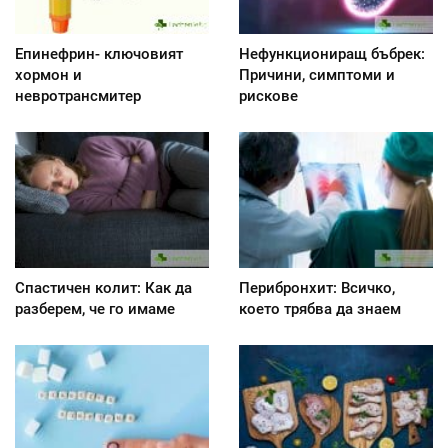
Епинефрин- ключовият
Нефункциониращ бъбрек:
хормон и
Причини, симптоми и
невротрансмитер
рискове
Спастичен колит: Как да
Перибронхит: Всичко,
разберем, че го имаме
което трябва да знаем