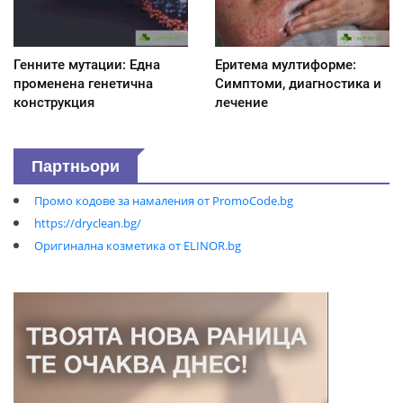
Генните мутации: Една
Еритема мултиформе:
променена генетична
Симптоми, диагностика и
конструкция
лечение
Партньори
Промо кодове за намаления от PromoCode.bg
https://dryclean.bg/
Оригинална козметика от ELINOR.bg