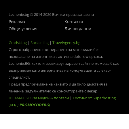
Lechenie.bg © 2014-2026 Всички права запазени
Реклама
Контакти
Общи условия
Лични данни
Gradski.bg
|
Socialni.bg
|
TravelAgency.bg
Строго забранено е копирането на материали без
позоваване на източника с активна dofollow връзка.
Lechenie.BG, както и всеки друг здравен сайт не може да бъде
възприеман като алтернатива на консултацията с лекар-
специалист.
Преди предприемане на каквито и да било действия за
лечение, задължително се консултирайте с лекар.
IDEAMAX SEO за медии & портали
|
Хостинг от Superhosting
(КОД:
PROMOCODEBG
)