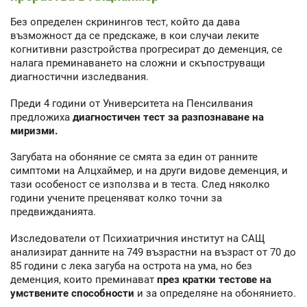
Без определен скринингов тест, който да дава
възможност да се предскаже, в кои случаи леките
когнитивни разстройства прогресират до деменция, се
налага преминаването на сложни и скъпоструващи
диагностични изследвания.
Преди 4 години от Университета на Пенсилвания
предложиха
диагностичен тест за разпознаване на
миризми.
Загубата на обоняние се смята за един от ранните
симптоми на Алцхаймер, и на други видове деменция, и
тази особеност се използва и в теста. След няколко
години учените преценяват колко точни за
предвижданията.
Изследователи от Психиатричния институт на САЩ
анализират данните на 749 възрастни на възраст от 70 до
85 години с лека загуба на острота на ума, но без
деменция, които преминават
през кратки тестове на
умствените способности
и за определяне на обонянието.