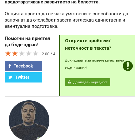
предотвратяване развитието на болестта.
Опцията просто да се чака умствените способности да
започнат да отслабват засега изглежда единствена и
евентуална подготовка.
Помогни на приятел
Открихте проблем/
да бъде здрав!
неточност в текста?
★★★★★
★★★★★
★★★★★
2.00
4
Докладвайте за повече качествено
Facebook
съдържание!
Twitter
Докладвай нередност