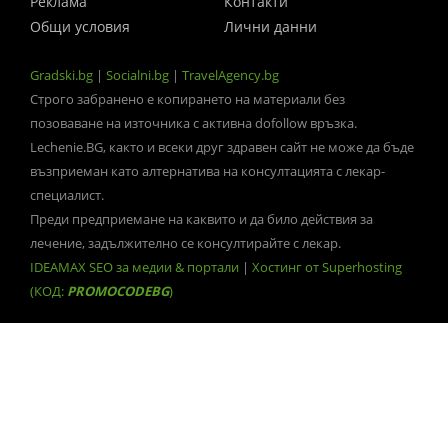
Реклама
Контакти
Общи условия
Лични данни
Gradski.bg
|
Socialni.bg
|
TravelAgency.bg
Строго забранено е копирането на материали без
позоваване на източника с активна dofollow връзка.
Lechenie.BG, както и всеки друг здравен сайт не може да бъде
възприеман като алтернатива на консултацията с лекар-
специалист.
Преди предприемане на каквито и да било действия за
лечение, задължително се консултирайте с лекар.
IDEAMAX SEO за медии & портали
|
Хостинг от Superhosting
(КОД:
PROMOCODEBG
)