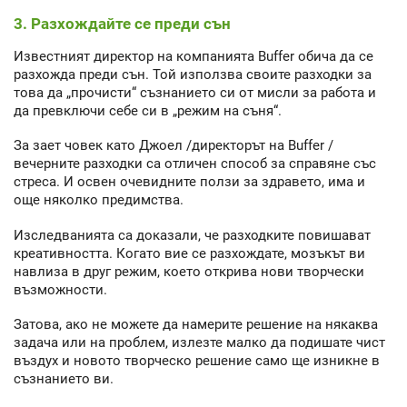
3. Разхождайте се преди сън
Известният директор на компанията Buffer обича да се
разхожда преди сън. Той използва своите разходки за
това да „прочисти“ съзнанието си от мисли за работа и
да превключи себе си в „режим на съня“.
За зает човек като Джоел /директорът на Buffer /
вечерните разходки са отличен способ за справяне със
стреса. И освен очевидните ползи за здравето, има и
още няколко предимства.
Изследванията са доказали, че разходките повишават
креативността. Когато вие се разхождате, мозъкът ви
навлиза в друг режим, което открива нови творчески
възможности.
Затова, ако не можете да намерите решение на някаква
задача или на проблем, излезте малко да подишате чист
въздух и новото творческо решение само ще изникне в
съзнанието ви.