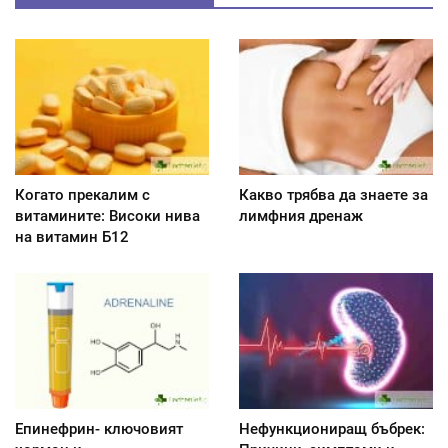
Когато прекалим с
Какво трябва да знаете за
витамините: Високи нива
лимфния дренаж
на витамин Б12
Епинефрин- ключовият
Нефункциониращ бъбрек: