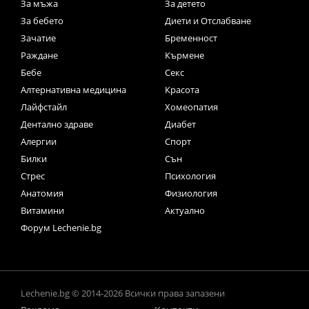
За мъжа
За детето
За бебето
Диети и Отслабване
Зачатие
Бременност
Раждане
Кърмене
Бебе
Секс
Алтернативна медицина
Красота
Лайфстайл
Хомеопатия
Дентално здраве
Диабет
Алергии
Спорт
Билки
Сън
Стрес
Психология
Анатомия
Физиология
Витамини
Актуално
Форум Lechenie.bg
Lechenie.bg © 2014-2026 Всички права запазени