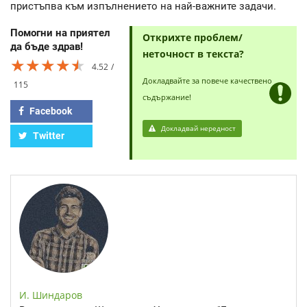
пристъпва към изпълнението на най-важните задачи.
Помогни на приятел
Открихте проблем/
да бъде здрав!
неточност в текста?
★★★★★
★★★★★
★★★★★
4.52
Докладвайте за повече качествено
115
съдържание!
Facebook
Докладвай нередност
Twitter
И. Шиндаров