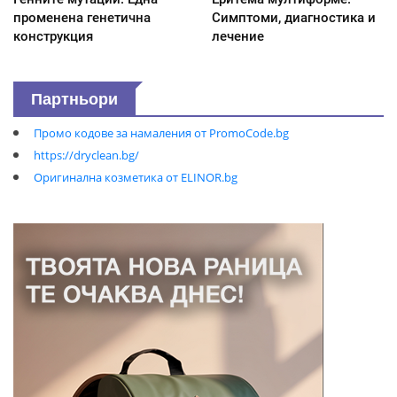
променена генетична
Симптоми, диагностика и
конструкция
лечение
Партньори
Промо кодове за намаления от PromoCode.bg
https://dryclean.bg/
Оригинална козметика от ELINOR.bg