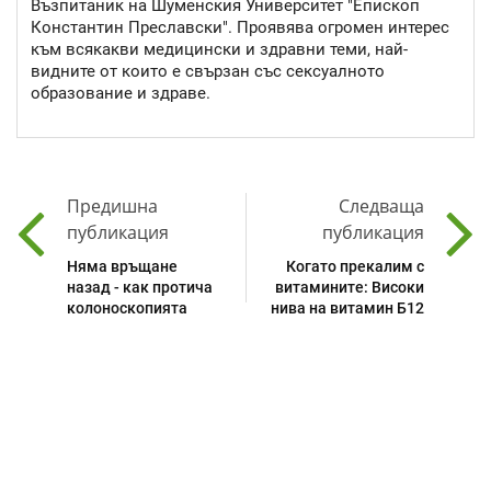
Възпитаник на Шуменския Университет "Епископ
Константин Преславски". Проявява огромен интерес
към всякакви медицински и здравни теми, най-
видните от които е свързан със сексуалното
образование и здраве.
Предишна
Следваща
публикация
публикация
Няма връщане
Когато прекалим с
назад - как протича
витамините: Високи
колоноскопията
нива на витамин Б12