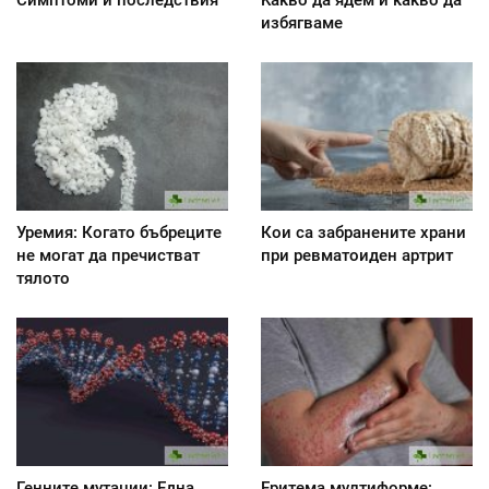
Симптоми и последствия
Kакво да ядем и какво да
избягваме
Уремия: Когато бъбреците
Кои са забранените храни
не могат да пречистват
при ревматоиден артрит
тялото
Генните мутации: Една
Еритема мултиформе: