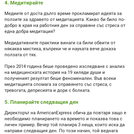
4. Медитирайте
Медиите от доста дълго време прокламират идеята за
ползите за здравето от медитацията. Какво би било по-
добро в края на работния ден за справяне със стреса от
една добра медитация?
Медидативните практики винаги са били обвити от
някаква мистика, въпреки че и науката вече доказа
ползата от тях.
През 2014 година беше проведено изследване с анализ
на медицинската история на 19 хиляди души и
полученият резултат беше феноменален. Във всеки
медитацията спомага за справянето със стреса, с
тревогата, депресията и дори с болката.
5. Планирайте следващия ден
Директорът на AmericanExpress обича да повтаря защо е
необходимо планирането на времето и показва това с
личен пример. Вечер той планира 3 неща, които иска да
направи следващия ден. По този начин, той веднага