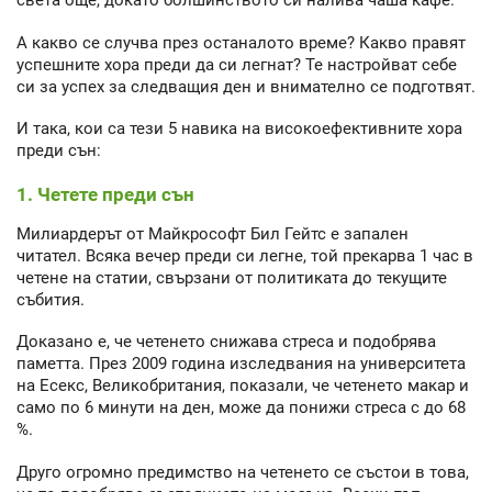
света още, докато болшинството си налива чаша кафе.
А какво се случва през останалото време? Какво правят
успешните хора преди да си легнат? Те настройват себе
си за успех за следващия ден и внимателно се подготвят.
И така, кои са тези 5 навика на високоефективните хора
преди сън:
1. Четете преди сън
Милиардерът от Майкрософт Бил Гейтс е запален
читател. Всяка вечер преди си легне, той прекарва 1 час в
четене на статии, свързани от политиката до текущите
събития.
Доказано е, че четенето снижава стреса и подобрява
паметта. През 2009 година изследвания на университета
на Есекс, Великобритания, показали, че четенето макар и
само по 6 минути на ден, може да понижи стреса с до 68
%.
Друго огромно предимство на четенето се състои в това,