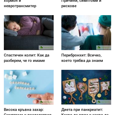
хормон и
Причини, симптоми и
невротрансмитер
рискове
Спастичен колит: Как да
Перибронхит: Всичко,
разберем, че го имаме
което трябва да знаем
Висока кръвна захар:
Диета при панкреатит: