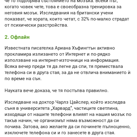
че то подобрява състоянието на мозъка. Всеки път,
когато човек чете, това е своеобразна тренировка за
неговия мозък. Изследвания на британски учени
показват, че хората, които четат, с 32% по-малко страдат
от психически разстройства.
2. Офлайн
Известната писателка Ариана Хъфингтън активно
прокламира излизането от Интернет и по-рядко
използване на интернет-източници на информация.
Всяка вечер преди тя да легне да спи, тя премествала
телефона си в друга стая, за да не отвлича вниманието ѝ
по време на сън.
Науката вече доказа, че тя постъпва правилно.
Изследване на доктор Чарлз Цайслер, който изследва
съня в университета „Харвард“, частиците светлина,
изходящи от нашите телефони влияят на нашия мозък по
такъв начин, че организмът няма възможност да си
почива. Затова, ако желаете да си починете пълноценно,
изключете телефона си и го занесете в друга стая.