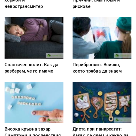
невротрансмитер
рискове
Спастичен колит: Как да
Перибронхит: Всичко,
разберем, че го имаме
което трябва да знаем
Висока кръвна захар:
Диета при панкреатит:
Симптоми и последствия
Kакво да ядем и какво да