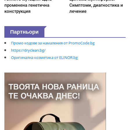
променена генетична
Симптоми, диагностика и
конструкция
лечение
Партньори
Промо кодове за намаления от PromoCode.bg
https://dryclean.bg/
Оригинална козметика от ELINOR.bg