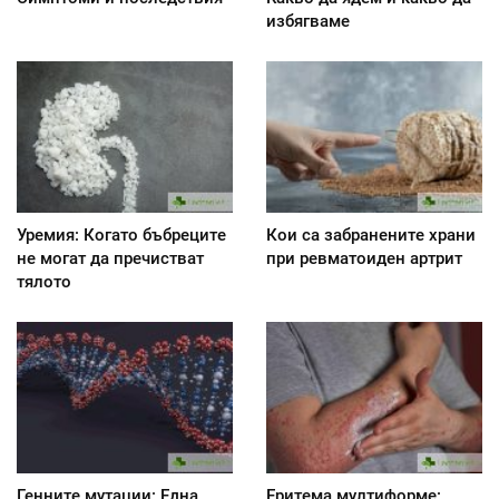
избягваме
Уремия: Когато бъбреците
Кои са забранените храни
не могат да пречистват
при ревматоиден артрит
тялото
Генните мутации: Една
Еритема мултиформе: