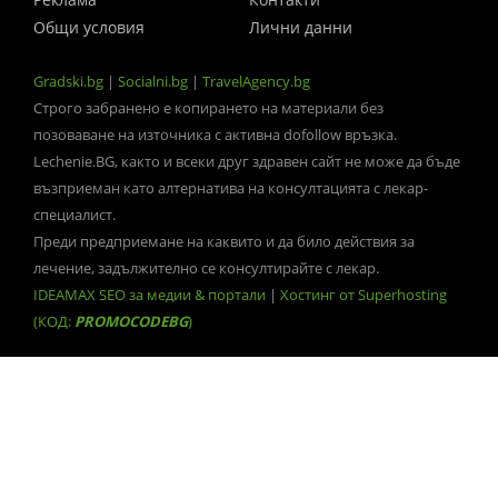
Общи условия
Лични данни
Gradski.bg
|
Socialni.bg
|
TravelAgency.bg
Строго забранено е копирането на материали без
позоваване на източника с активна dofollow връзка.
Lechenie.BG, както и всеки друг здравен сайт не може да бъде
възприеман като алтернатива на консултацията с лекар-
специалист.
Преди предприемане на каквито и да било действия за
лечение, задължително се консултирайте с лекар.
IDEAMAX SEO за медии & портали
|
Хостинг от Superhosting
(КОД:
PROMOCODEBG
)