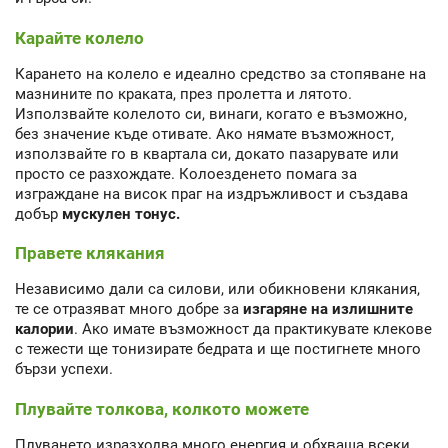
Карайте колело
Карането на колело е идеално средство за стопяване на
мазнините по краката, през пролетта и лятото.
Използвайте колелото си, винаги, когато е възможно,
без значение къде отивате. Ако нямате възможност,
използвайте го в квартала си, докато пазарувате или
просто се разхождате. Колоезденето помага за
изграждане на висок праг на издръжливост и създава
добър
мускулен тонус.
Правете клякания
Независимо дали са силови, или обикновени клякания,
те се отразяват много добре за
изгаряне на излишните
калории
. Ако имате възможност да практикувате клекове
с тежести ще тонизирате бедрата и ще постигнете много
бързи успехи.
Плувайте толкова, колкото можете
Плуването изразходва много енергия и обхваща всеки