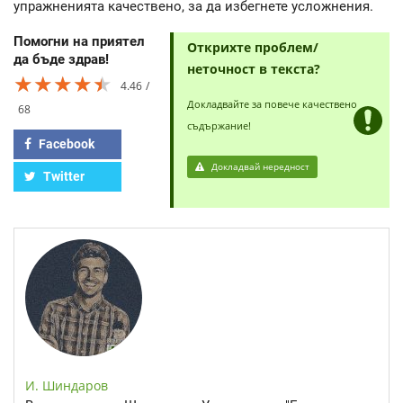
упражненията качествено, за да избегнете усложнения.
Помогни на приятел
Открихте проблем/
да бъде здрав!
неточност в текста?
★★★★★
★★★★★
★★★★★
4.46
Докладвайте за повече качествено
68
съдържание!
Facebook
Докладвай нередност
Twitter
И. Шиндаров