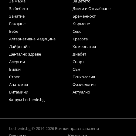
За мъжа
За детето
За бебето
Диети и Отслабване
Зачатие
Бременност
Раждане
Кърмене
Бебе
Секс
Алтернативна медицина
Красота
Лайфстайл
Хомеопатия
Дентално здраве
Диабет
Алергии
Спорт
Билки
Сън
Стрес
Психология
Анатомия
Физиология
Витамини
Актуално
Форум Lechenie.bg
Lechenie.bg © 2014-2026 Всички права запазени
Реклама
Контакти