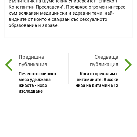
Възпитаник на Шуменския Университет "Епископ
Константин Преславски". Проявява огромен интерес
към всякакви медицински и здравни теми, най-
видните от които е свързан със сексуалното
образование и здраве.
Предишна
Следваща
публикация
публикация
Печеното свинско
Когато прекалим с
месо удължава
витамините: Високи
живота - ново
нива на витамин Б12
изследване