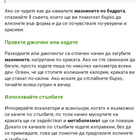
Ако се чудите как да намалите
мазнините по бедрата
,
спазвайте 8 съвета, които ще ви помогнат бързо да
влезнете във форма и да се почувствате по-уверени и
красиви.
Правете джогинг или ходете
Разходките или джогингът са отличен начин да загубите
мазнините
, натрупани по краката. Ако не сте свикнали да
бягате, просто ходете пеша по няколко километра всеки
ден. Освен, че ще стопите излишните калории, краката ви
ще станат по-силни. Ако искате да отслабнете бързо,
тичайте всяка сутрин и вечер.
Използвайте стълбите
Игнорирайте ескалатори и асансьори, когато е възможно
се качете по стълбите, по този начин мускулите на
краката ще се задействат и
метаболизмът
ще се повиши.
Докато се качвате по стълбите ходете изправени, без да
се привеждате, това ще помогне да предпазите коленете
и гърба си.