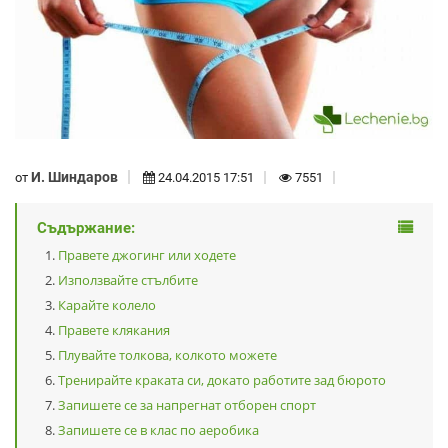
И. Шиндаров
от
24.04.2015 17:51
7551
Съдържание:
Правете джогинг или ходете
Използвайте стълбите
Карайте колело
Правете клякания
Плувайте толкова, колкото можете
Тренирайте краката си, докато работите зад бюрото
Запишете се за напрегнат отборен спорт
Запишете се в клас по аеробика