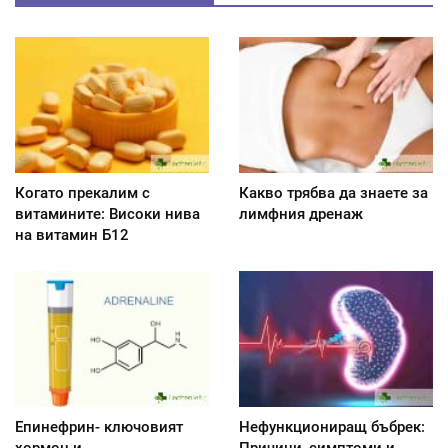
Когато прекалим с
Какво трябва да знаете за
витамините: Високи нива
лимфния дренаж
на витамин Б12
Епинефрин- ключовият
Нефункциониращ бъбрек:
хормон и
Причини, симптоми и