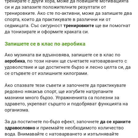
тренирате с други хора, може да повишите мотивацията
си и да запазите положителните резултати от
тренировките. Ако сте по-активни, може да запишете два
спорта, които да практикувате в различни ни от
седмицата. Със сигурност
тренировките
ще ви помогнат
да тонизирате и оформите краката си.
Запишете се в клас по аеробика
Ако музиката ви вдъхновява, запишете се в клас по
аеробика
, по този начин ще съчетаете натоварването с
удоволствие и ще достигнете бързо и лесно целта си, да
се отървете от излишните килограми.
Ако спазвате тези съвети и започнете да практикувате
редовно някакъв спорт, ще изгубите натрупаните
мазнини много бързо. Упражненията са полезни за
здравето, укрепват сърцето и подобряват функцията на
организма.
За да постигнете по-бърз ефект, започнете
да се храните
здравословно
и приемайте необходимото количество
вода. Внимавайте с натоварването и изпълнявайте