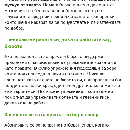
мускул от тялото
. Помага бързо и лесно да се топят
мазнините по-бедрата и освобождава от стрес.
Плуването е сред най-препоръчителните тренировки,
които ще ви накарат да се почувствате и да изглеждате
по-добре.
Тренирайте краката си, докато работите зад
бюрото
Ако не разполагате с време и бюрото ви държи
приковани с часове, може да упражнявате краката си
като правите няколко упражнения подходящи за хора,
които водят заседнал начин на живот. Може да
започнете като седнете на бюрото си, с изправен гръб и
повдигнете всеки крак, един след друг колкото можете
към гърдите си. Потърсете упражнения, които ще ви
помогнат да упражнявате колената и глезените си,
докато сте на работа.
Запишете се за напрегнат отборен спорт
Абонирайте се за напрегнат отборен спорт, когато