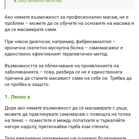
Има лечебни свойства
Ако нямате възможност за професионален масаж, не е
проблем – можете да се обучите на основите на масажа и
да се масажирате сами.
При някои диагнози, например, фибриомиалгия –
хронична скелетно-мускулна болка – самомасажът е
единствено ефективният терапевтичен метод.
Възможността за облекчаване на проявленията на
заболяванията – това, разбира се не е единствената
причина да станете масажист сами на себе си. Трябва да
се пробва и защото:
1. Лесно е
Дори ако нямате възможност да се масажирате с ръце,
можете да практикувате самомасаж с помощта на топка
на тенис – поместете я между лопатките и търкаляйте
нагоре надолу, притискайки гърба към стената.
Тези ежедневни упражнения ще понижат болезнените