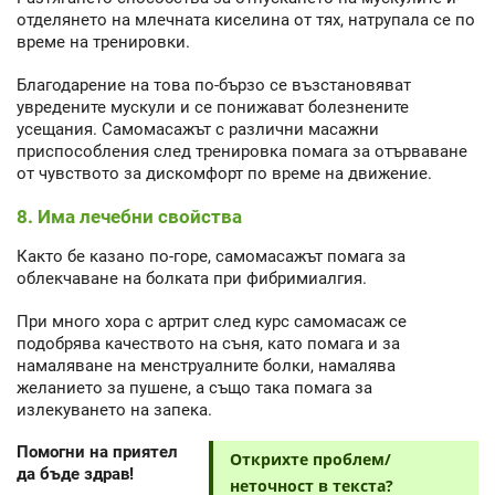
отделянето на млечната киселина от тях, натрупала се по
време на тренировки.
Благодарение на това по-бързо се възстановяват
увредените мускули и се понижават болезнените
усещания. Самомасажът с различни масажни
приспособления след тренировка помага за отърваване
от чувството за дискомфорт по време на движение.
8. Има лечебни свойства
Както бе казано по-горе, самомасажът помага за
облекчаване на болката при фибримиалгия.
При много хора с артрит след курс самомасаж се
подобрява качеството на съня, като помага и за
намаляване на менструалните болки, намалява
желанието за пушене, а също така помага за
излекуването на запека.
Помогни на приятел
Открихте проблем/
да бъде здрав!
неточност в текста?