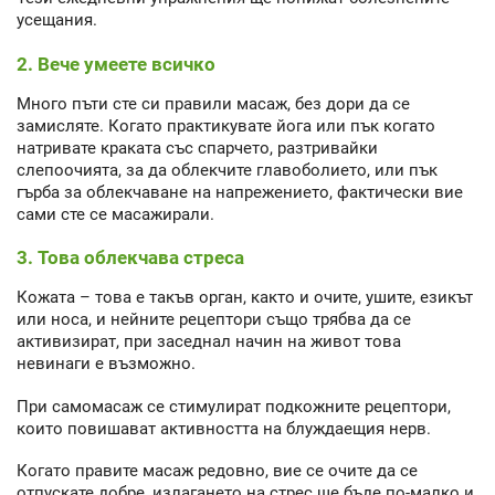
усещания.
2. Вече умеете всичко
Много пъти сте си правили масаж, без дори да се
замисляте. Когато практикувате йога или пък когато
натривате краката със спарчето, разтривайки
слепоочията, за да облекчите главоболието, или пък
гърба за облекчаване на напрежението, фактически вие
сами сте се масажирали.
3. Това облекчава стреса
Кожата – това е такъв орган, както и очите, ушите, езикът
или носа, и нейните рецептори също трябва да се
активизират, при заседнал начин на живот това
невинаги е възможно.
При самомасаж се стимулират подкожните рецептори,
които повишават активността на блуждаещия нерв.
Когато правите масаж редовно, вие се очите да се
отпускате добре, излагането на стрес ще бъде по-малко и