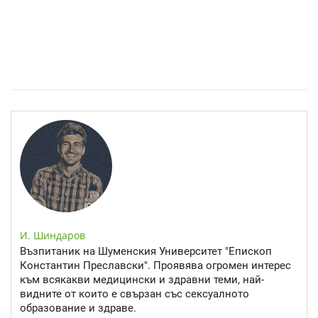
Спастичен колит: Как да разберем, че го имаме
И. Шиндаров
Възпитаник на Шуменския Университет "Епископ
Константин Преславски". Проявява огромен интерес
към всякакви медицински и здравни теми, най-
видните от които е свързан със сексуалното
образование и здраве.