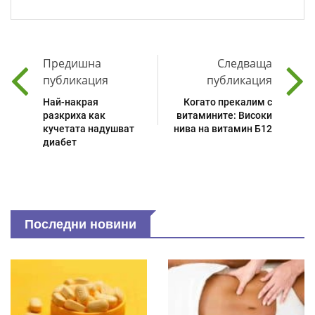
Предишна
Следваща
публикация
публикация
Най-накрая
Когато прекалим с
разкриха как
витамините: Високи
кучетата надушват
нива на витамин Б12
диабет
Последни новини