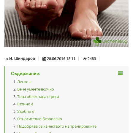
И. Шиндаров
от
28.06.2016 18:11
2483
Съдържание:
Лесно е
Вече умеете всичко
Това облекчава стреса
Евтино е
Удобно е
Относително безопасно
Подобрява се качеството на тренировките