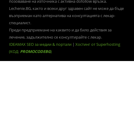
позоваване на източника с активна dofollow връзка.
Lechenie.BG, както и всеки друг здравен сайт не може да бъде
възприеман като алтернатива на консултацията с лекар-
специалист.
Преди предприемане на каквито и да било действия за
лечение, задължително се консултирайте с лекар.
IDEAMAX SEO за медии & портали
|
Хостинг от Superhosting
(КОД:
PROMOCODEBG
)