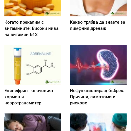
Когато прекалим с
Какво трябва да знаете за
витамините: Високи нива
лимфния дренаж
на витамин Б12
Епинефрин- ключовият
Нефункциониращ бъбрек:
хормон и
Причини, симптоми и
невротрансмитер
рискове