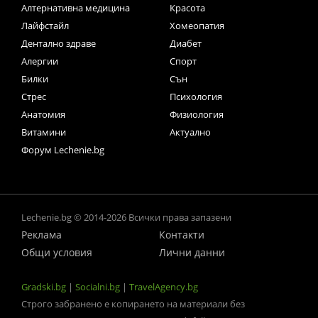
Алтернативна медицина
Красота
Лайфстайл
Хомеопатия
Дентално здраве
Диабет
Алергии
Спорт
Билки
Сън
Стрес
Психология
Анатомия
Физиология
Витамини
Актуално
Форум Lechenie.bg
Lechenie.bg © 2014-2026 Всички права запазени
Реклама
Контакти
Общи условия
Лични данни
Gradski.bg
|
Socialni.bg
|
TravelAgency.bg
Строго забранено е копирането на материали без