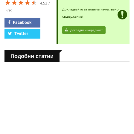
★★★★★
★★★★★
★★★★★
4.53
Докладвайте за повече качествено
139
съдържание!
Facebook
Докладвай нередност
Twitter
Подобни статии
ПОЛЕЗНО