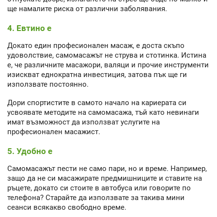
ще намалите риска от различни заболявания.
4. Евтино е
Докато един професионален масаж, е доста скъпо
удоволствие, самомасажът не струва и стотинка. Истина
е, че различните масажори, валяци и прочие инструменти
изискват еднократна инвестиция, затова пък ще ги
използвате постоянно.
Дори спортистите в самото начало на кариерата си
усвоявате методите на самомасажа, тъй като невинаги
имат възможност да използват услугите на
професионален масажист.
5. Удобно е
Самомасажът пести не само пари, но и време. Например,
защо да не си масажирате предмишниците и ставите на
ръцете, докато си стоите в автобуса или говорите по
телефона? Старайте да използвате за такива мини
сеанси всякакво свободно време.