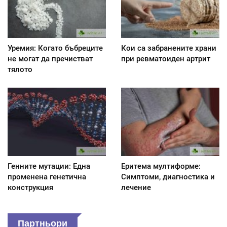
Уремия: Когато бъбреците
Кои са забранените храни
не могат да пречистват
при ревматоиден артрит
тялото
Генните мутации: Една
Еритема мултиформе:
променена генетична
Симптоми, диагностика и
конструкция
лечение
Партньори