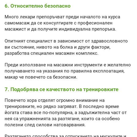
6. Относително безопасно
Много лекари препоръчват преди началото на курса
самомасаж да се консултирате с професионален
масажист и да получите индивидуална препоръка.
Опитният специалист в зависимост от здравословното
ви състояние, нивото на болка и други фактори,
разработва специален масажен комплекс.
Преди използване на масажни инструменти е желателно
получаването на указания по правилна експлоатация,
макар че повечето са безопасни.
7. Подобрява се качеството на тренировките
Повечето хора отделят огромно внимание на
тренировките, но рядко загряват. В последно време
йогата става все по-популярна, а задължителна част от
нея са упражненията за разтягане, които са особено
полезни след силови натоварвания.
Разтягането способства за отпускането на мускулите и