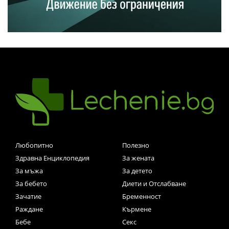
Любопитно
Полезно
Здравна Енциклопедия
За жената
За мъжа
За детето
За бебето
Диети и Отслабване
Зачатие
Бременност
Раждане
Кърмене
Бебе
Секс