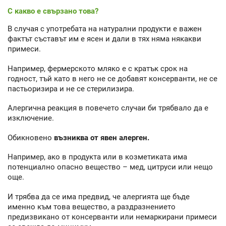
С какво е свързано това?
В случая с употребата на натурални продукти е важен
фактът съставът им е ясен и дали в тях няма някакви
примеси.
Например, фермерското мляко е с кратък срок на
годност, тъй като в него не се добавят консерванти, не се
пастьоризира и не се стерилизира.
Алергична реакция в повечето случаи би трябвало да е
изключение.
Обикновено
възниква от явен алерген.
Например, ако в продукта или в козметиката има
потенциално опасно вещество – мед, цитруси или нещо
още.
И трябва да се има предвид, че алергията ще бъде
именно към това вещество, а раздразнението
предизвикано от консерванти или немаркирани примеси