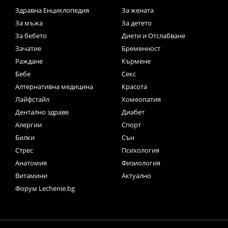
Здравна Енциклопедия
За жената
За мъжа
За детето
За бебето
Диети и Отслабване
Зачатие
Бременност
Раждане
Кърмене
Бебе
Секс
Алтернативна медицина
Красота
Лайфстайл
Хомеопатия
Дентално здраве
Диабет
Алергии
Спорт
Билки
Сън
Стрес
Психология
Анатомия
Физиология
Витамини
Актуално
Форум Lechenie.bg