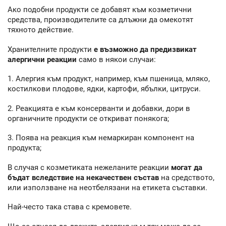
Ако подобни продукти се добавят към козметични
средства, производителите са длъжни да омекотят
тяхното действие.
Хранителните продукти
е възможно да предизвикат
алергични реакции
само в някои случаи:
1. Алергия към продукт, например, към пшеница, мляко,
костилкови плодове, ядки, картофи, ябълки, цитруси.
2. Реакцията е към консерванти и добавки, дори в
органичните продукти се откриват понякога;
3. Поява на реакция към немаркиран компонент на
продукта;
В случая с козметиката нежеланите реакции
могат да
бъдат вследствие на некачествен състав
на средството,
или използване на неотбелязани на етикета съставки.
Най-често така става с кремовете.