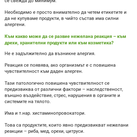
се свежда до минимум.
Необходимо е просто внимателно да четем етикетите и
да не купуваме продукти, в чийто състав има силни
алергени.
Към какво може да се развие нежелана реакция – към
дрехи, хранителни продукти или към козметика?
Не е задължително да възникне алергия.
Реакция се появява, ако организмът е с повишена
чувствителност към даден алерген.
Тази патологично повишена чувствителност се
предизвиква от различни фактори – наследственост,
външно въздействие, стрес, нарушения в органите и
системите на тялото.
Има и т.нар. хистаминопровокатори.
Това са продуктите, които явно предизвикват нежелани
реакции – риба, мед, орехи, цитруси.