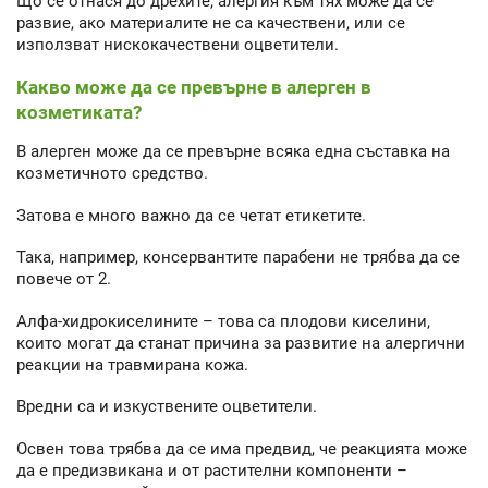
Що се отнася до дрехите, алергия към тях може да се
развие, ако материалите не са качествени, или се
използват нискокачествени оцветители.
Какво може да се превърне в алерген в
козметиката?
В алерген може да се превърне всяка една съставка на
козметичното средство.
Затова е много важно да се четат етикетите.
Така, например, консервантите парабени не трябва да се
повече от 2.
Алфа-хидрокиселините – това са плодови киселини,
които могат да станат причина за развитие на алергични
реакции на травмирана кожа.
Вредни са и изкуствените оцветители.
Освен това трябва да се има предвид, че реакцията може
да е предизвикана и от растителни компоненти –