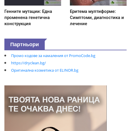
Генните мутации: Една
Еритема мултиформе:
променена генетична
Симптоми, диагностика и
конструкция
лечение
Партньори
Промо кодове за намаления от PromoCode.bg
https://dryclean.bg/
Оригинална козметика от ELINOR.bg