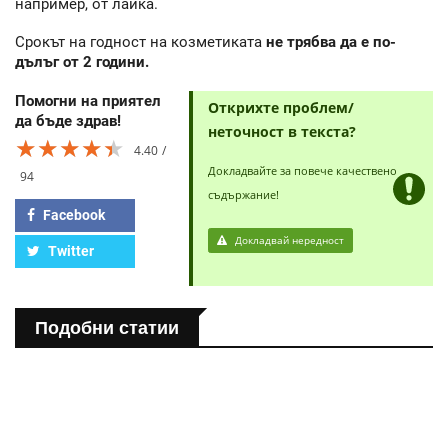
например, от лайка.
Срокът на годност на козметиката
не трябва да е по-
дълъг от 2 години.
Помогни на приятел
Открихте проблем/
да бъде здрав!
неточност в текста?
★★★★★
★★★★★
★★★★★
4.40
Докладвайте за повече качествено
94
съдържание!
Facebook
Докладвай нередност
Twitter
Подобни статии
ПОЛЕЗНО