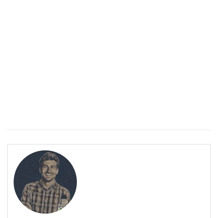
ПОЛЕЗНО
Спастичен колит: Как да разберем, че го имаме