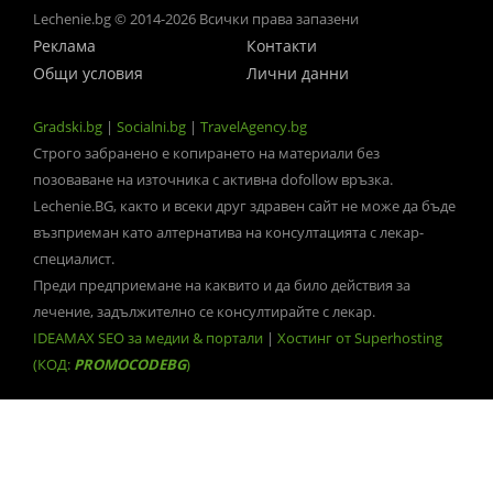
Lechenie.bg © 2014-2026 Всички права запазени
Реклама
Контакти
Общи условия
Лични данни
Gradski.bg
|
Socialni.bg
|
TravelAgency.bg
Строго забранено е копирането на материали без
позоваване на източника с активна dofollow връзка.
Lechenie.BG, както и всеки друг здравен сайт не може да бъде
възприеман като алтернатива на консултацията с лекар-
специалист.
Преди предприемане на каквито и да било действия за
лечение, задължително се консултирайте с лекар.
IDEAMAX SEO за медии & портали
|
Хостинг от Superhosting
(КОД:
PROMOCODEBG
)