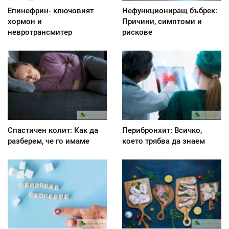
Епинефрин- ключовият
Нефункциониращ бъбрек:
хормон и
Причини, симптоми и
невротрансмитер
рискове
Спастичен колит: Как да
Перибронхит: Всичко,
разберем, че го имаме
което трябва да знаем