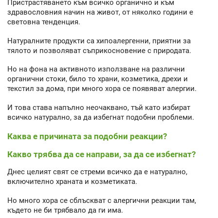
Пристрастяването към всичко органично и към
здравословния начин на живот, от няколко години е
световна тенденция.
Натуралните продукти са хипоалергенни, приятни за
тялото и позволяват съприкосновение с природата.
Но на фона на активното използване на различни
органични стоки, било то храни, козметика, дрехи и
текстил за дома, при много хора се появяват алергии.
И това става напълно неочаквано, тъй като избират
всичко натурално, за да избегнат подобни проблеми.
Каква е причината за подобни реакции?
Какво трябва да се направи, за да се избегнат?
Днес целият свят се стреми всичко да е натурално,
включително храната и козметиката.
Но много хора се сблъскват с алергични реакции там,
където не би трябвало да ги има.