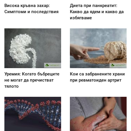
Висока кръвна захар:
Диета при панкреатит:
Симптоми и последствия
Kакво да ядем и какво да
избягваме
Уремия: Когато бъбреците
Кои са забранените храни
не могат да пречистват
при ревматоиден артрит
тялото