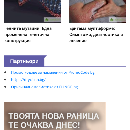
Генните мутации: Една
Еритема мултиформе:
променена генетична
Симптоми, диагностика и
конструкция
лечение
Партньори
Промо кодове за намаления от PromoCode.bg
https://dryclean.bg/
Оригинална козметика от ELINOR.bg