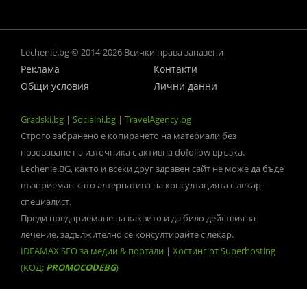
Lechenie.bg © 2014-2026 Всички права запазени
Реклама
Контакти
Общи условия
Лични данни
Gradski.bg
|
Socialni.bg
|
TravelAgency.bg
Строго забранено е копирането на материали без
позоваване на източника с активна dofollow връзка.
Lechenie.BG, както и всеки друг здравен сайт не може да бъде
възприеман като алтернатива на консултацията с лекар-
специалист.
Преди предприемане на каквито и да било действия за
лечение, задължително се консултирайте с лекар.
IDEAMAX SEO за медии & портали
|
Хостинг от Superhosting
(КОД:
PROMOCODEBG
)