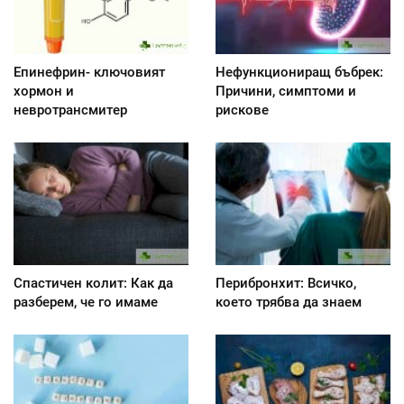
Епинефрин- ключовият
Нефункциониращ бъбрек:
хормон и
Причини, симптоми и
невротрансмитер
рискове
Спастичен колит: Как да
Перибронхит: Всичко,
разберем, че го имаме
което трябва да знаем