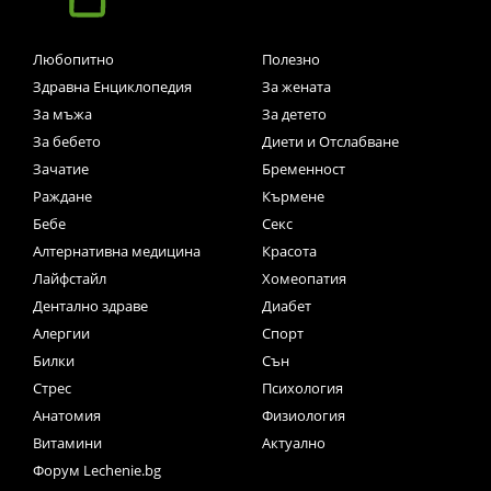
Любопитно
Полезно
Здравна Енциклопедия
За жената
За мъжа
За детето
За бебето
Диети и Отслабване
Зачатие
Бременност
Раждане
Кърмене
Бебе
Секс
Алтернативна медицина
Красота
Лайфстайл
Хомеопатия
Дентално здраве
Диабет
Алергии
Спорт
Билки
Сън
Стрес
Психология
Анатомия
Физиология
Витамини
Актуално
Форум Lechenie.bg