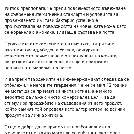
Уитлок предполага, че преди повсеместното въвеждане
на съвременните хигиенни стандарти и условията за
провеждането им, тази бактерия успешно е
процъфтявала на повърхността на човешката кожа, като
се е хранела с амоняка, влизащ в състава на потта.
Продуктите от окислението на амоняка, нитритът и
азотният оксид, убеден е Уитлок, осигуряват
естественото почистване и овлажняване на кожата,
защитават я от възпаление, а също и премахват
неприятната миризма на потта.
И въпреки твърденията на инженер-химикът следва да се
отбележи, че неговите твърдения, че не се мил 12 години
не могат да се приемат за чиста истина, а е много
вероятно да лъже с чисто комерсиална цел – за да
стимулира продажбите на създадения от него продукт,
който самият той определя като алтернатива на всички
продукти за лична хигиена.
Също е добре да се припомнят и заболявания на
мръсните ръце, които могат да се избегнат, ако човек