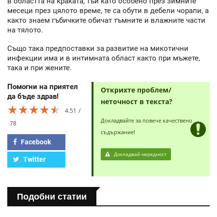
в областта на краката, тъй като особено през зимните
месеци през цялото време, те са обути в дебели чорапи, а
както знаем гъбичките обичат тъмните и влажните части
на тялото.
Също така предпоставки за развитие на микотични
инфекции има и в интимната област както при мъжете,
така и при жените.
Помогни на приятел
Открихте проблем/
да бъде здрав!
неточност в текста?
★★★★★
★★★★★
★★★★★
4.51
Докладвайте за повече качествено
78
съдържание!
Facebook
Докладвай нередност
Twitter
Подобни статии