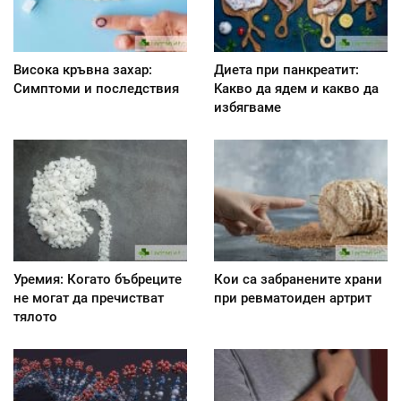
Висока кръвна захар:
Диета при панкреатит:
Симптоми и последствия
Kакво да ядем и какво да
избягваме
Уремия: Когато бъбреците
Кои са забранените храни
не могат да пречистват
при ревматоиден артрит
тялото