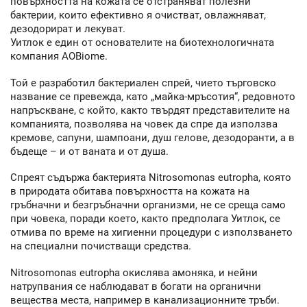
повърхността на кожата се отстраняват полезни
бактерии, които ефективно я очистват, овлажняват,
дезодорират и лекуват.
Уитлок е един от основателите на биотехнологичната
компания AOBiome.
Той е разработил бактериален спрей, чието търговско
название се превежда, като „майка-мръсотия“, редовното
напръскване, с който, както твърдят представителите на
компанията, позволява на човек да спре да използва
кремове, сапуни, шампоани, душ гелове, дезодоранти, а в
бъдеще – и от ваната и от душа.
Спреят съдържа бактерията Nitrosomonas eutropha, която
в природата обитава повърхността на кожата на
гръбначни и безгръбначни организми, не се среща само
при човека, поради което, както предполага Уитлок, се
отмива по време на хигиенни процедури с използването
на специални почистващи средства.
Nitrosomonas eutropha окислява амоняка, и нейни
натрупвания се наблюдават в богати на органични
вещества места, например в канализационните тръби.