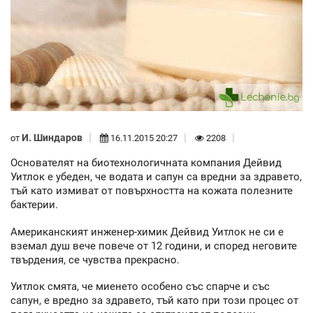
И. Шиндаров
от
16.11.2015 20:27
2208
Основателят на биотехнологичната компания Дейвид
Уитлок е убеден, че водата и сапун са вредни за здравето,
тъй като измиват от повърхността на кожата полезните
бактерии.
Американският инженер-химик Дейвид Уитлок не си е
вземал душ вече повече от 12 години, и според неговите
твърдения, се чувства прекрасно.
Уитлок смята, че миенето особено със спарче и със
сапун, е вредно за здравето, тъй като при този процес от