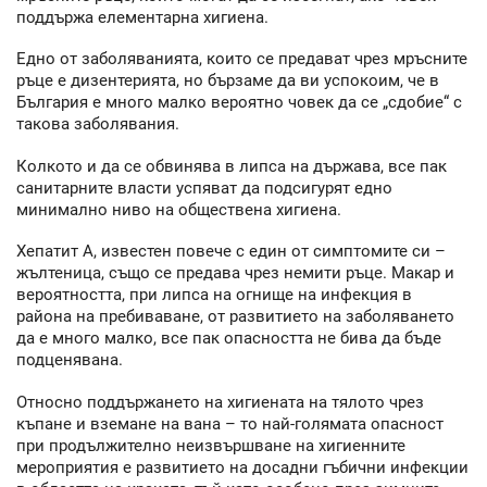
поддържа елементарна хигиена.
Едно от заболяванията, които се предават чрез мръсните
ръце е дизентерията, но бързаме да ви успокоим, че в
България е много малко вероятно човек да се „сдобие“ с
такова заболявания.
Колкото и да се обвинява в липса на държава, все пак
санитарните власти успяват да подсигурят едно
минимално ниво на обществена хигиена.
Хепатит А, известен повече с един от симптомите си –
жълтеница, също се предава чрез немити ръце. Макар и
вероятността, при липса на огнище на инфекция в
района на пребиваване, от развитието на заболяването
да е много малко, все пак опасността не бива да бъде
подценявана.
Относно поддържането на хигиената на тялото чрез
къпане и вземане на вана – то най-голямата опасност
при продължително неизвършване на хигиенните
мероприятия е развитието на досадни гъбични инфекции