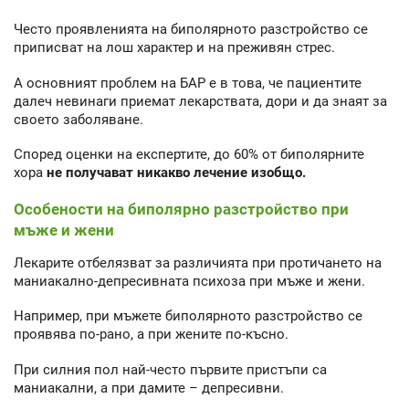
Често проявленията на биполярното разстройство се
приписват на лош характер и на преживян стрес.
А основният проблем на БАР е в това, че пациентите
далеч невинаги приемат лекарствата, дори и да знаят за
своето заболяване.
Според оценки на експертите, до 60% от биполярните
хора
не получават никакво лечение изобщо.
Особености на биполярно разстройство при
мъже и жени
Лекарите отбелязват за различията при протичането на
маниакално-депресивната психоза при мъже и жени.
Например, при мъжете биполярното разстройство се
проявява по-рано, а при жените по-късно.
При силния пол най-често първите пристъпи са
маниакални, а при дамите – депресивни.