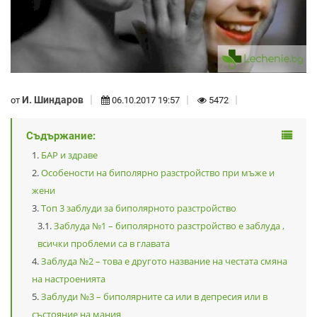
И. Шиндаров
от
06.10.2017 19:57
5472
Съдържание:
БАР и здраве
Особености на биполярно разстройство при мъже и
жени
Топ 3 заблуди за биполярното разстройство
Заблуда №1 – биполярното разстройство е заблуда ,
всички проблеми са в главата
Заблуда №2 – това е другото название на честата смяна
на настроенията
Заблуди №3 – биполярните са или в депресия или в
състояние на мания