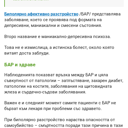
Биполярно афективно разстройство
/БАР/ представлява
заболяване, което се проявява под формата на
депресивни, маниакални и смесени състояния.
Второ название е маниакално-депресивна психоза.
Това не е измислица, а истинска болест, около която
витаят доста заблуди.
БАР и здраве
Наблюденията показват връзка между БАР и цяла
съвкупност от патологии – затлъстяване, захарен диабет,
патологии на костите, заболявания на щитовидната
жлеза и сърдечно-съдови заболявания.
Важен е и следният момент самите пациенти с БАР не
бързат към лекаря при проблеми със здравето.
При биполярно разстройство нараства опасността от
самоубийство – смъртността поради тази причина в тази