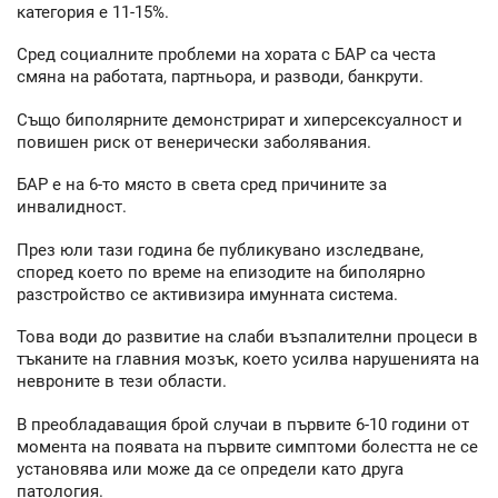
категория е 11-15%.
Сред социалните проблеми на хората с БАР са честа
смяна на работата, партньора, и разводи, банкрути.
Също биполярните демонстрират и хиперсексуалност и
повишен риск от венерически заболявания.
БАР е на 6-то място в света сред причините за
инвалидност.
През юли тази година бе публикувано изследване,
според което по време на епизодите на биполярно
разстройство се активизира имунната система.
Това води до развитие на слаби възпалителни процеси в
тъканите на главния мозък, което усилва нарушенията на
невроните в тези области.
В преобладаващия брой случаи в първите 6-10 години от
момента на появата на първите симптоми болестта не се
установява или може да се определи като друга
патология.