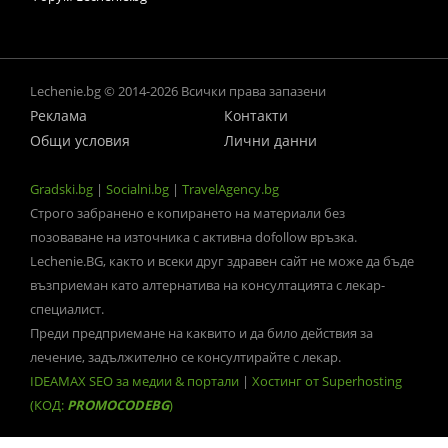
Lechenie.bg © 2014-2026 Всички права запазени
Реклама
Контакти
Общи условия
Лични данни
Gradski.bg
|
Socialni.bg
|
TravelAgency.bg
Строго забранено е копирането на материали без
позоваване на източника с активна dofollow връзка.
Lechenie.BG, както и всеки друг здравен сайт не може да бъде
възприеман като алтернатива на консултацията с лекар-
специалист.
Преди предприемане на каквито и да било действия за
лечение, задължително се консултирайте с лекар.
IDEAMAX SEO за медии & портали
|
Хостинг от Superhosting
(КОД:
PROMOCODEBG
)