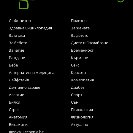
Любопитно
Полезно
Здравна Енциклопедия
За жената
За мъжа
За детето
За бебето
Диети и Отслабване
Зачатие
Бременност
Раждане
Кърмене
Бебе
Секс
Алтернативна медицина
Красота
Лайфстайл
Хомеопатия
Дентално здраве
Диабет
Алергии
Спорт
Билки
Сън
Стрес
Психология
Анатомия
Физиология
Витамини
Актуално
Форум Lechenie.bg