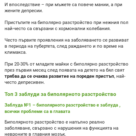
И впоследствие – при мъжете са повече мании, а при
жените депресии.
Пристъпите на биполярно разстройство при нежния пол
най-често са свързани с хормонални колебания.
Често първите проявления на заболяването се развиват
в периода на пубертета, след раждането и по време на
климакса.
При 20-30% от младите майки с биполярно разстройство
през първия месец след появата на детето на бял свят
трябва да се очаква развитие на пореден пристъп
, най-
често депресивен.
Топ 3 заблуди за биполярното разстройство
Заблуда №1 – биполярното разстройство е заблуда ,
всички проблеми са в главата
Биполярното разстройство е напълно реално
заболяване, свързано с нарушения на функцията на
невроните в главния мозък.