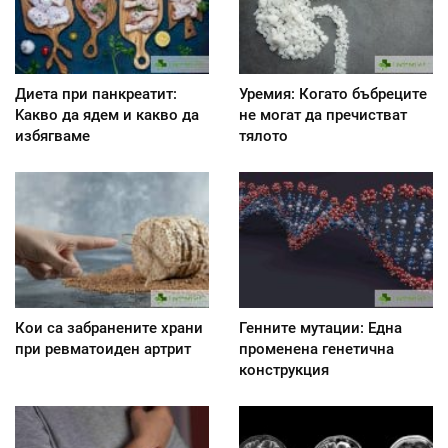
Диета при панкреатит:
Уремия: Когато бъбреците
Kакво да ядем и какво да
не могат да пречистват
избягваме
тялото
Кои са забранените храни
Генните мутации: Една
при ревматоиден артрит
променена генетична
конструкция