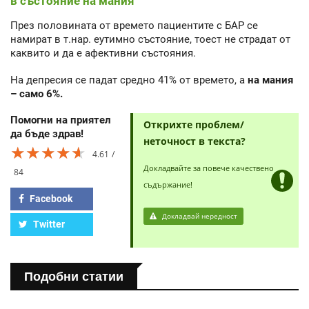
в състояние на мания
През половината от времето пациентите с БАР се
намират в т.нар. еутимно състояние, тоест не страдат от
каквито и да е афективни състояния.
На депресия се падат средно 41% от времето, а
на мания
– само 6%.
Помогни на приятел
Открихте проблем/
да бъде здрав!
неточност в текста?
★★★★★
★★★★★
★★★★★
4.61
Докладвайте за повече качествено
84
съдържание!
Facebook
Докладвай нередност
Twitter
Подобни статии