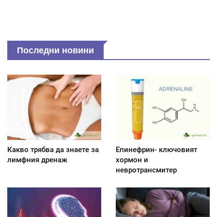
Последни новини
Какво трябва да знаете за
Епинефрин- ключовият
лимфния дренаж
хормон и
невротрансмитер