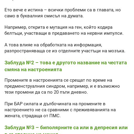
Ето вече е истина – всички проблеми са в главата, но
само в буквалния смисъл на думата.
Например, открита е мутация на ген, който кодира
белтъци, участващи в предаването на нервни импулси.
А това влияе на обработката на информация,
разпространяваща се из отделните участъци на мозъка.
Заблуда №2 – това е другото название на честата
смяна на настроенията
Промените в настроенията се срещат по време на
предменструалния синдром, например, и е възможно
тези промени да са по 20 пъти дневно.
При БАР силата и дълбочината на промените в
настроението не са сравними с преживяванията на
жената, страдаща от ПМС.
Заблуди №3 – биполярните са или в депресия или