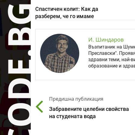
Спастичен колит: Как да
разберем, че го имаме
И. Шиндаров
Възпитаник на Шуме
Преславски". Прояв
здравни теми, най-в
образование и здрав
Предишна публикация
Забравените целебни свойства
на студената вода