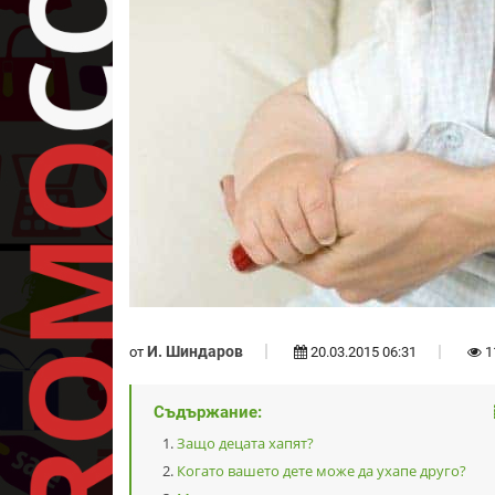
И. Шиндаров
от
20.03.2015 06:31
1
Съдържание:
Защо децата хапят?
Когато вашето дете може да ухапе друго?