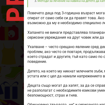
Методи за лечение на навика на детето да ха
Повечето деца под 3-годишна възраст мога
спират от само себе си да правят това. Ако
възможно да му е необходимо специално л
Хапането не винаги представлява планиран
сериозни увреждания на друг човек или да
Ухапване – често срещано явление сред де
проблем, ако често се повтаря, продължав
което страдат и другите, тъй като само по
поведение.
Детето, на което му никнат млечните зъби,
устата или с цел да намали напрежението в
Децата също могат да хапят, за да се справ
не разполагат с необходимите езикови умен
безпомощност, страх и гняв.
Обикновено твърдото „не“ и сериозното изр