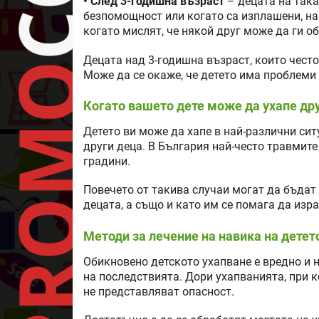
• След 3-годишна възраст
– децата на така
безпомощност или когато са изплашени, на
когато мислят, че някой друг може да ги о
Децата над 3-годишна възраст, които често
Може да се окаже, че детето има проблеми
Когато вашето дете може да ухапе др
Детето ви може да хапе в най-различни ситу
други деца. В България най-често травмите
градини.
Повечето от такива случаи могат да бъда
децата, а също и като им се помага да изр
Методи за лечение на навика на детет
Обикновено детското ухапване е вредно и 
на последствията. Дори ухапванията, при к
не представляват опасност.