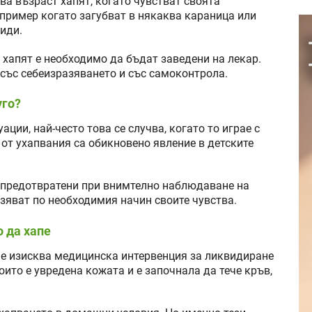
ва възраст хапят, когато чувстват своята
пример когато загубват в някаква караница или
биди.
 хапят е необходимо да бъдат заведени на лекар.
 със себеизразяването и със самоконтрола.
уго?
ации, най-често това се случва, когато то играе с
 от ухапвания са обикновено явление в детските
т предотвратени при внимтелно наблюдаване на
азяват по необходимия начин своите чувства.
о да хапе
не изисква медицинска интервенция за ликвидиране
оито е увредена кожата и е започнала да тече кръв,