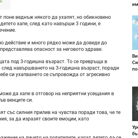
пе
им
т поне веднъж някого да ухапят, но обикновено
 детето хапе, след като навърши 3 години, е
ечение.
о действие и много рядко може да доведе до
 представлява опасност за неговото здраве.
Ви
цата под 3-годишна възраст. То се превръща в
Си
а след навършването на 3-годишна възраст, поради
по
 себе си ухапването се съпровожда от агресивно
 може да хапе в отговор на неприятни усещания в
ъв венците си.
ят със силния прилив на чувства поради това, че те
ия, за да изразят своите емоции, като
Ур
бъ
ажение на лицето на родителите, карат детето да се