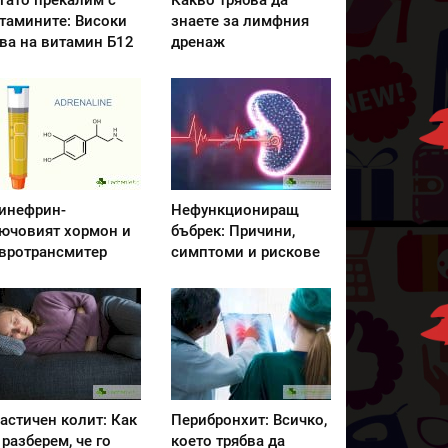
гато прекалим с
Какво трябва да
тамините: Високи
знаете за лимфния
ва на витамин Б12
дренаж
инефрин-
Нефункциониращ
ючовият хормон и
бъбрек: Причини,
вротрансмитер
симптоми и рискове
астичен колит: Как
Перибронхит: Всичко,
 разберем, че го
което трябва да