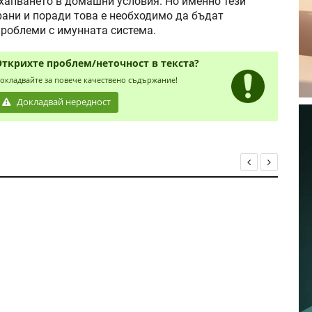
ухапването в домашни условия. Но именно тези
ани и поради това е необходимо да бъдат
проблеми с имунната система.
Открихте проблем/неточност в текста?
окладвайте за повече качествено съдържание!
Докладвай нередност