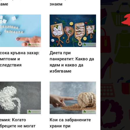
аме
знаем
сока кръвна захар:
Диета при
мптоми и
панкреатит: Kакво да
следствия
ядем и какво да
избягваме
емия: Когато
Кои са забранените
бреците не могат
храни при