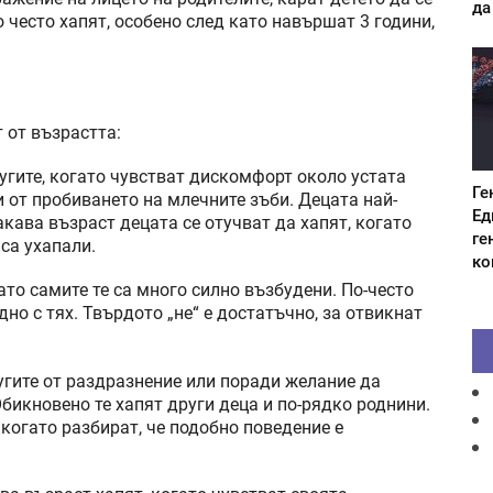
да
о често хапят, особено след като навършат 3 години,
 от възрастта:
угите, когато чувстват дискомфорт около устата
Ге
 от пробиването на млечните зъби. Децата най-
Ед
акава възраст децата се отучват да хапят, когато
ге
 са ухапали.
ко
ато самите те са много силно възбудени. По-често
дно с тях. Твърдото „не“ е достатъчно, за отвикнат
угите от раздразнение или поради желание да
бикновено те хапят други деца и по-рядко роднини.
 когато разбират, че подобно поведение е