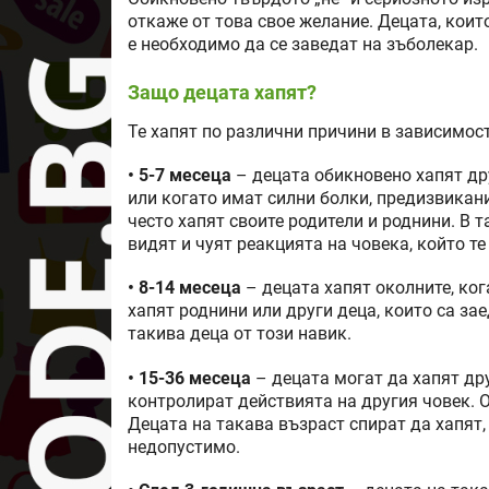
откаже от това свое желание. Децата, коит
е необходимо да се заведат на зъболекар.
Защо децата хапят?
Те хапят по различни причини в зависимост
• 5-7 месеца
– децата обикновено хапят др
или когато имат силни болки, предизвикани
често хапят своите родители и роднини. В т
видят и чуят реакцията на човека, който те
• 8-14 месеца
– децата хапят околните, ког
хапят роднини или други деца, които са зае
такива деца от този навик.
• 15-36 месеца
– децата могат да хапят др
контролират действията на другия човек. О
Децата на такава възраст спират да хапят,
недопустимо.