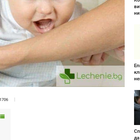
Ко
ви
ни
Еп
кл
не
1706
Сп
да