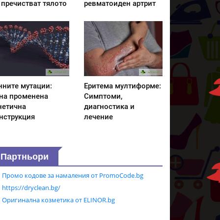
 пречистват тялото
ревматоиден артрит
нните мутации:
Еритема мултиформе:
на променена
Симптоми,
нетична
диагностика и
нструкция
лечение
Партньори
Промо кодове за намаления от PromoCode.bg
https://dryclean.bg/
Оригинална козметика от ELINOR.bg