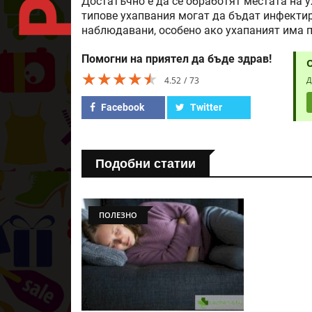
Достатъчно е да се обработят местата на 
типове ухапвания могат да бъдат инфектир
наблюдавани, особено ако ухапаният има 
Помогни на приятел да бъде здрав!
★★★★★
★★★★★
★★★★★
4.52
73
Д
Facebook
Twitter
Подобни статии
ПОЛЕЗНО