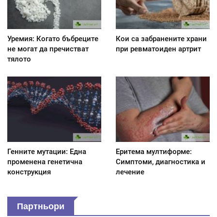
Уремия: Когато бъбреците
Кои са забранените храни
не могат да пречистват
при ревматоиден артрит
тялото
Генните мутации: Една
Еритема мултиформе:
променена генетична
Симптоми, диагностика и
конструкция
лечение
Партньори