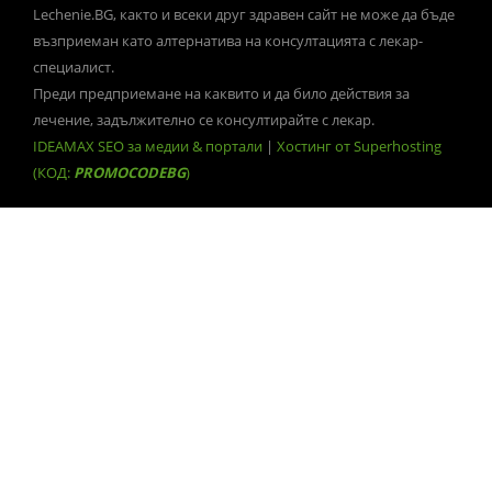
Lechenie.BG, както и всеки друг здравен сайт не може да бъде
възприеман като алтернатива на консултацията с лекар-
специалист.
Преди предприемане на каквито и да било действия за
лечение, задължително се консултирайте с лекар.
IDEAMAX SEO за медии & портали
|
Хостинг от Superhosting
(КОД:
PROMOCODEBG
)