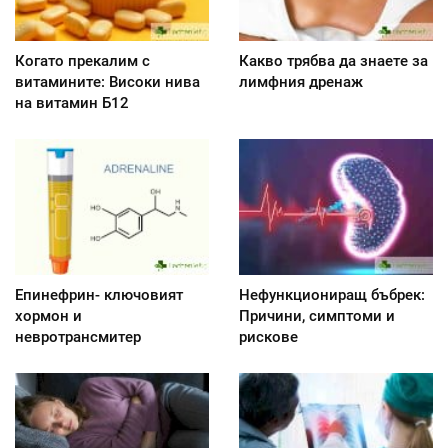
Когато прекалим с
Какво трябва да знаете за
витамините: Високи нива
лимфния дренаж
на витамин Б12
Епинефрин- ключовият
Нефункциониращ бъбрек:
хормон и
Причини, симптоми и
невротрансмитер
рискове