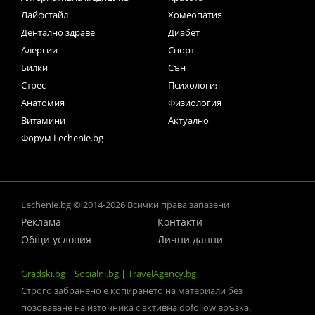
Лайфстайл
Хомеопатия
Дентално здраве
Диабет
Алергии
Спорт
Билки
Сън
Стрес
Психология
Анатомия
Физиология
Витамини
Актуално
Форум Lechenie.bg
Lechenie.bg © 2014-2026 Всички права запазени
Реклама
Контакти
Общи условия
Лични данни
Gradski.bg
|
Socialni.bg
|
TravelAgency.bg
Строго забранено е копирането на материали без
позоваване на източника с активна dofollow връзка.