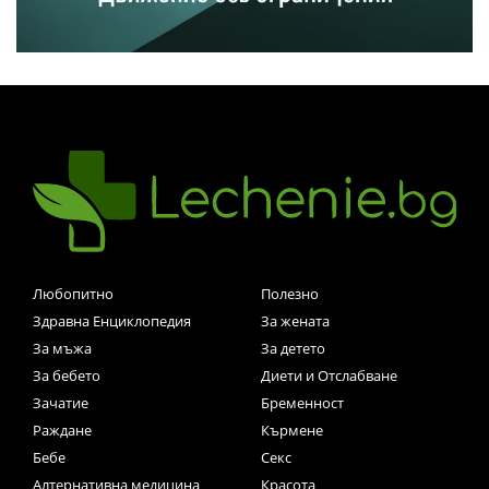
Любопитно
Полезно
Здравна Енциклопедия
За жената
За мъжа
За детето
За бебето
Диети и Отслабване
Зачатие
Бременност
Раждане
Кърмене
Бебе
Секс
Алтернативна медицина
Красота