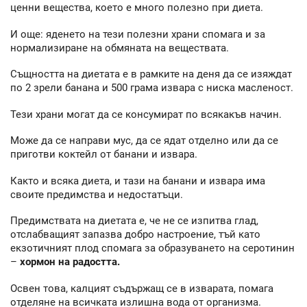
ценни вещества, което е много полезно при диета.
И още: яденето на тези полезни храни спомага и за
нормализиране на обмяната на веществата.
Същността на диетата е в рамките на деня да се изяждат
по 2 зрели банана и 500 грама извара с ниска масленост.
Тези храни могат да се консумират по всякакъв начин.
Може да се направи мус, да се ядат отделно или да се
приготви коктейл от банани и извара.
Както и всяка диета, и тази на банани и извара има
своите предимства и недостатъци.
Предимствата на диетата е, че не се изпитва глад,
отслабващият запазва добро настроение, тъй като
екзотичният плод спомага за образуването на серотинин
–
хормон на радостта.
Освен това, калцият съдържащ се в изварата, помага
отделяне на всичката излишна вода от организма.