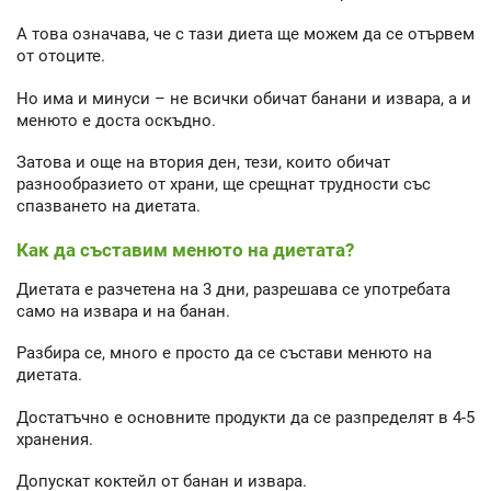
А това означава, че с тази диета ще можем да се отървем
от отоците.
Но има и минуси – не всички обичат банани и извара, а и
менюто е доста оскъдно.
Затова и още на втория ден, тези, които обичат
разнообразието от храни, ще срещнат трудности със
спазването на диетата.
Как да съставим менюто на диетата?
Диетата е разчетена на 3 дни, разрешава се употребата
само на извара и на банан.
Разбира се, много е просто да се състави менюто на
диетата.
Достатъчно е основните продукти да се разпределят в 4-5
хранения.
Допускат коктейл от банан и извара.