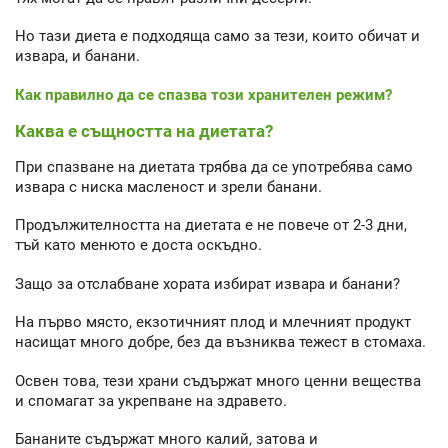
Но тази диета е подходяща само за тези, които обичат и
извара, и банани.
Как правилно да се спазва този хранителен режим?
Каква е същността на диетата?
При спазване на диетата трябва да се употребява само
извара с ниска масленост и зрели банани.
Продължителността на диетата е не повече от 2-3 дни,
тъй като менюто е доста оскъдно.
Защо за отслабване хората избират извара и банани?
На първо място, екзотичният плод и млечният продукт
насищат много добре, без да възниква тежест в стомаха.
Освен това, тези храни съдържат много ценни вещества
и спомагат за укрепване на здравето.
Бананите съдържат много калий, затова и