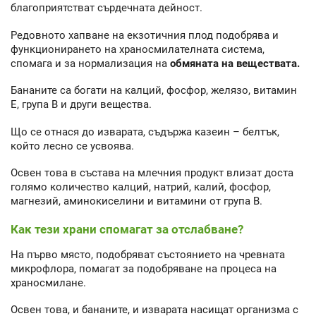
благоприятстват сърдечната дейност.
Редовното хапване на екзотичния плод подобрява и
функционирането на храносмилателната система,
спомага и за нормализация на
обмяната на веществата.
Бананите са богати на калций, фосфор, желязо, витамин
Е, група В и други вещества.
Що се отнася до изварата, съдържа казеин – белтък,
който лесно се усвоява.
Освен това в състава на млечния продукт влизат доста
голямо количество калций, натрий, калий, фосфор,
магнезий, аминокиселини и витамини от група В.
Как тези храни спомагат за отслабване?
На първо място, подобряват състоянието на чревната
микрофлора, помагат за подобряване на процеса на
храносмилане.
Освен това, и бананите, и изварата насищат организма с