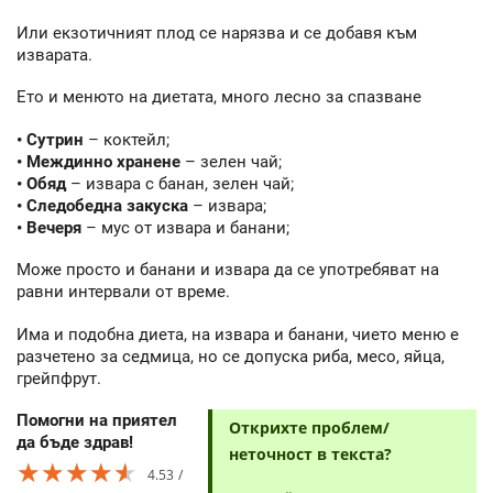
Или екзотичният плод се нарязва и се добавя към
изварата.
Ето и менюто на диетата, много лесно за спазване
• Сутрин
– коктейл;
• Междинно хранене
– зелен чай;
• Обяд
– извара с банан, зелен чай;
• Следобедна закуска
– извара;
• Вечеря
– мус от извара и банани;
Може просто и банани и извара да се употребяват на
равни интервали от време.
Има и подобна диета, на извара и банани, чието меню е
разчетено за седмица, но се допуска риба, месо, яйца,
грейпфрут.
Помогни на приятел
Открихте проблем/
да бъде здрав!
неточност в текста?
★★★★★
★★★★★
★★★★★
4.53