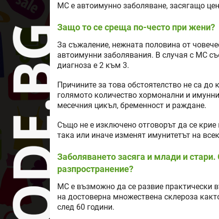
МС е автоимунно заболяване, засягащо цен
Защо то се среща по-често при жени?
За съжаление, нежната половина от човеч
автоимунни заболявания. В случая с МС съ
диагноза е 2 към 3.
Причините за това обстоятелство не са до к
голямото количество хормонални и имунни
месечния цикъл, бременност и раждане.
Също не е изключено отговорът да се крие 
така или иначе изменят имунитетът на всек
Заболяването засяга и млади и стари.
разпространение?
МС е възможно да се развие практически в
на достоверна множествена склероза както 
след 60 години.