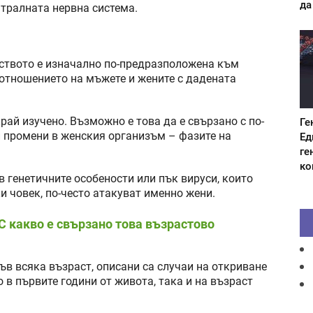
да
тралната нервна система.
еството е изначално по-предразположена към
отношението на мъжете и жените с дадената
рай изучено. Възможно е това да е свързано с по-
Ге
 промени в женския организъм – фазите на
Ед
ге
ко
в генетичните особености или пък вируси, които
и човек, по-често атакуват именно жени.
 С какво е свързано това възрастово
ъв всяка възраст, описани са случаи на откриване
в първите години от живота, така и на възраст