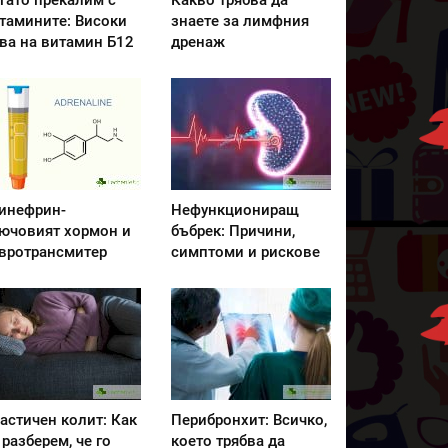
гато прекалим с
Какво трябва да
тамините: Високи
знаете за лимфния
ва на витамин Б12
дренаж
инефрин-
Нефункциониращ
ючовият хормон и
бъбрек: Причини,
вротрансмитер
симптоми и рискове
астичен колит: Как
Перибронхит: Всичко,
 разберем, че го
което трябва да