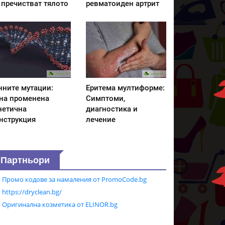
 пречистват тялото
ревматоиден артрит
нните мутации:
Еритема мултиформе:
на променена
Симптоми,
нетична
диагностика и
нструкция
лечение
Партньори
Промо кодове за намаления от PromoCode.bg
https://dryclean.bg/
Оригинална козметика от ELINOR.bg