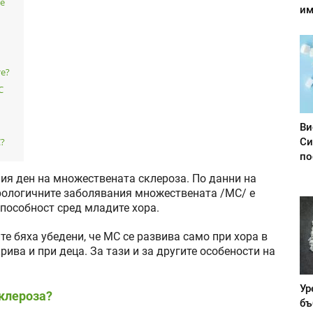
 е
им
те?
С
Ви
Си
С?
по
ия ден на множествената склероза. По данни на
рологичните заболявания множествената /МС/ е
пособност сред младите хора.
те бяха убедени, че МС се развива само при хора в
рива и при деца. За тази и за другите особености на
Ур
клероза?
бъ