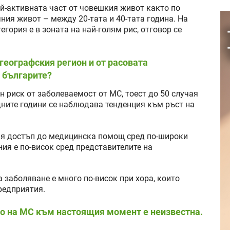
ай-активната част от човешкия живот както по
ния живот – между 20-тата и 40-тата година. На
гория е в зоната на най-голям рис, отговор се
 географския регион и от расовата
 българите?
н риск от заболеваемост от МС, тоест до 50 случая
дните години се наблюдава тенденция към ръст на
ния достъп до медицинска помощ сред по-широки
ния е по-висок сред представителите на
 заболяване е много по-висок при хора, които
редприятия.
о на МС към настоящия момент е неизвестна.