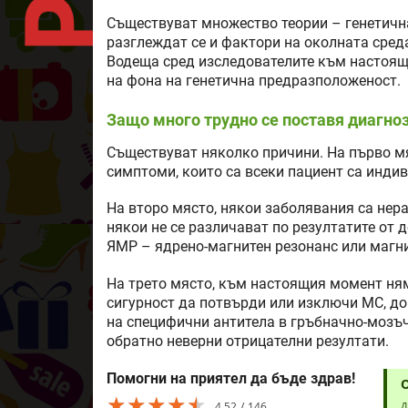
Съществуват множество теории – генетична
разглеждат се и фактори на околната сред
Водеща сред изследователите към настоящи
на фона на генетична предразположеност.
Защо много трудно се поставя диагно
Съществуват няколко причини. На първо мя
симптоми, които са всеки пациент са инди
На второ място, някои заболявания са нер
някои не се различават по резултатите от 
ЯМР – ядрено-магнитен резонанс или магн
На трето място, към настоящия момент ням
сигурност да потвърди или изключи МС, д
на специфични антитела в гръбначно-мозъ
обратно неверни отрицателни резултати.
Помогни на приятел да бъде здрав!
★★★★★
★★★★★
★★★★★
4.52
146
Д