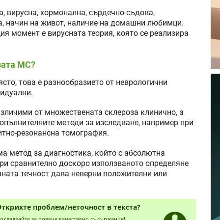
, вирусна, хормонална, сърдечно-съдова,
а, начин на живот, наличие на домашни любимци.
я момент е вирусната теория, която се реализира
зата МС?
сто, това е разнообразието от неврологични
видуални.
азличими от множествената склероза клинично, а
допълнителните методи за изследване, например при
итно-резонансна томография.
а метод за диагностика, който с абсолютна
ори сравнително доскоро използваното определяне
чната течност дава неверни положителни или
Открихте проблем/неточност в текста?
окладвайте за повече качествено съдържание!