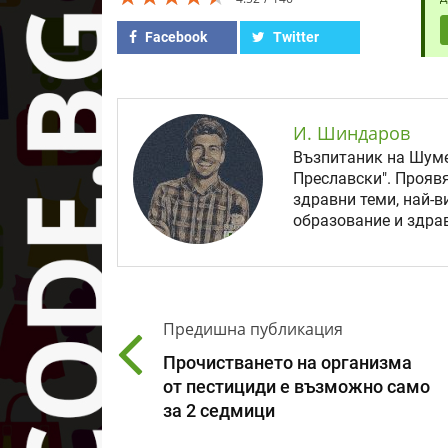
Facebook
Twitter
И. Шиндаров
Възпитаник на Шуме
Преславски". Прояв
здравни теми, най-в
образование и здрав
Предишна публикация
Прочистването на организма
от пестициди е възможно само
за 2 седмици