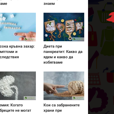
аме
знаем
сока кръвна захар:
Диета при
мптоми и
панкреатит: Kакво да
следствия
ядем и какво да
избягваме
емия: Когато
Кои са забранените
бреците не могат
храни при