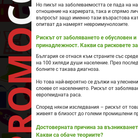
Но пикът на заболеваемостта се пада на н
отношение на кариерата, така и спрямо лич
въпросът защо именно тази възрастова кате
опитват да намерят невроимунолозите.
Рискът от заболяването е обусловен и
принадлежност. Какви са рисковете за
България се отнася към страните със среде
на 100 хиляди души население. През после
болните с такава диагноза.
Но това най-вероятно се дължи на улесне
слоеве от населението. Рискът от заболява
европеидната раса.
Според някои изследвания – рискът от това
живеят в близост до големи промишлени п
Достоверната причина за възникванет
Какви са обаче теориите?