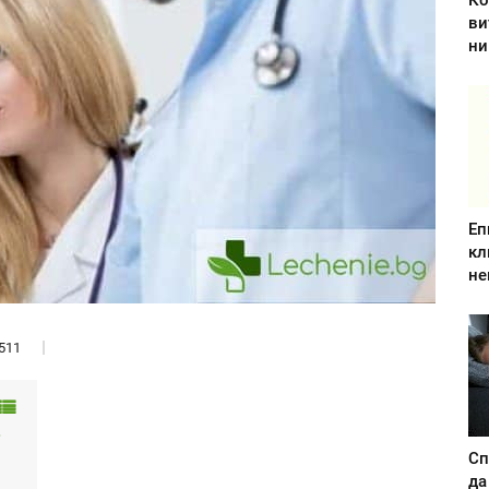
Ко
ви
ни
Еп
кл
не
511
?
Сп
да