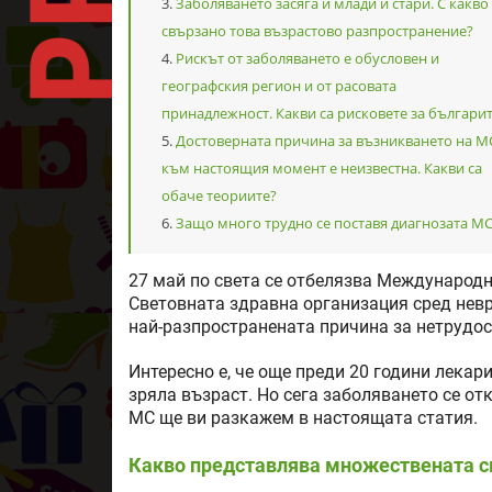
Заболяването засяга и млади и стари. С какво
свързано това възрастово разпространение?
Рискът от заболяването е обусловен и
географския регион и от расовата
принадлежност. Какви са рисковете за българи
Достоверната причина за възникването на М
към настоящия момент е неизвестна. Какви са
обаче теориите?
Защо много трудно се поставя диагнозата М
27 май по света се отбелязва Международн
Световната здравна организация сред нев
най-разпространената причина за нетрудос
Интересно е, че още преди 20 години лекари
зряла възраст. Но сега заболяването се отк
МС ще ви разкажем в настоящата статия.
Какво представлява множествената с