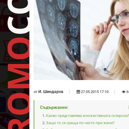
И. Шиндаров
от
27.05.2015 17:10
6
Съдържание:
Какво представлява множествената склероза
Защо то се среща по-често при жени?