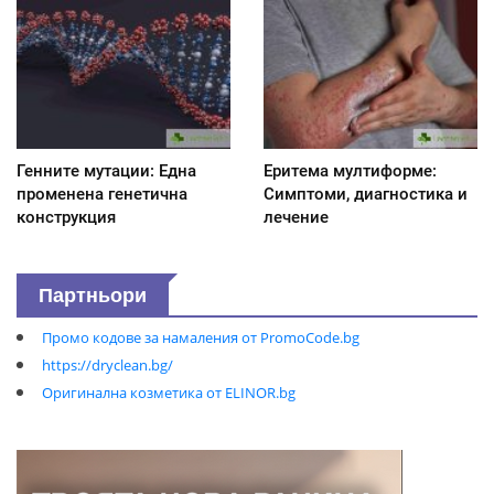
Генните мутации: Една
Еритема мултиформе:
променена генетична
Симптоми, диагностика и
конструкция
лечение
Партньори
Промо кодове за намаления от PromoCode.bg
https://dryclean.bg/
Оригинална козметика от ELINOR.bg