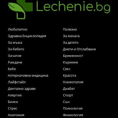
Любопитно
Полезно
Здравна Енциклопедия
За жената
За мъжа
За детето
За бебето
Диети и Отслабване
Зачатие
Бременност
Раждане
Кърмене
Бебе
Секс
Алтернативна медицина
Красота
Лайфстайл
Хомеопатия
Дентално здраве
Диабет
Алергии
Спорт
Билки
Сън
Стрес
Психология
Анатомия
Физиология