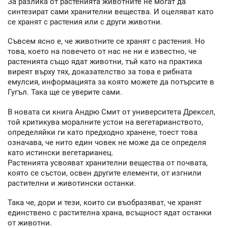
За разлика от растенията животните не могат да
синтезират сами хранителни вещества. И оцеляват като
се хранят с растения или с други животни.
Съвсем ясно е, че животните се хранят с растения. Но
това, което на повечето от нас не ни е известно, че
растенията също ядат животни, тъй като на практика
виреят върху тях, доказателство за това е рибната
емулсия, информацията за която можете да потърсите в
Гугъл. Така ще се уверите сами.
В новата си книга Андрю Смит от университета Дрексел,
той критикува моралните устои на вегетарианството,
определяйки ги като предходно хранене, тоест това
означава, че нито един човек не може да се определя
като истински вегетарианец.
Растенията усвояват хранителни вещества от почвата,
която се състои, освен другите елементи, от изгнили
растителни и животински останки.
Така че, дори и тези, които си въобразяват, че хранят
единствено с растителна храна, всъщност ядат останки
от животни.