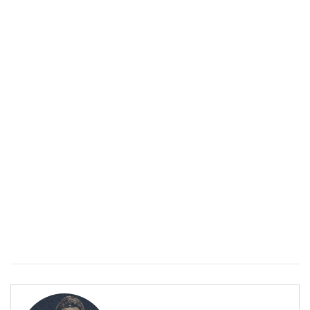
Спастичен колит: Как да разберем, че го имаме
ПОЛЕЗНО
Спастичен колит: Как да разберем, че го имаме