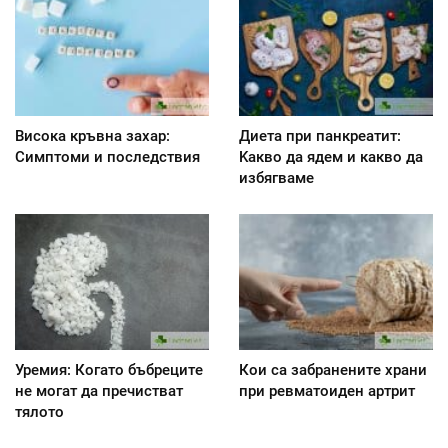
Висока кръвна захар:
Диета при панкреатит:
Симптоми и последствия
Kакво да ядем и какво да
избягваме
Уремия: Когато бъбреците
Кои са забранените храни
не могат да пречистват
при ревматоиден артрит
тялото