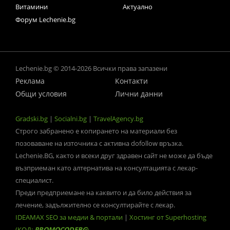
Витамини
Актуално
Форум Lechenie.bg
Lechenie.bg © 2014-2026 Всички права запазени
Реклама
Контакти
Общи условия
Лични данни
Gradski.bg
|
Socialni.bg
|
TravelAgency.bg
Строго забранено е копирането на материали без
позоваване на източника с активна dofollow връзка.
Lechenie.BG, както и всеки друг здравен сайт не може да бъде
възприеман като алтернатива на консултацията с лекар-
специалист.
Преди предприемане на каквито и да било действия за
лечение, задължително се консултирайте с лекар.
IDEAMAX SEO за медии & портали
|
Хостинг от Superhosting
(КОД:
PROMOCODEBG
)