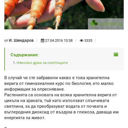
И. Шиндаров
от
27.04.2016 10:38
3335
Съдържание:
Няколко думи за скептиците
В случай че сте забравили какво е това хранителна
верига от гимназиалния курс по биология, ето малко
информация за опресняване.
Растенията са основата на всяка хранителна верига от
цикъла на храната, тъй като използват слънчевата
светлина, за да преобразуват водата от почвата и
въглеродния диоксид от въздуха в глюкоза, даваща им
енергията за живот.