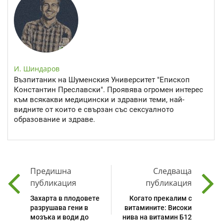
И. Шиндаров
Възпитаник на Шуменския Университет "Епископ
Константин Преславски". Проявява огромен интерес
към всякакви медицински и здравни теми, най-
видните от които е свързан със сексуалното
образование и здраве.
Предишна
Следваща
публикация
публикация
Захарта в плодовете
Когато прекалим с
разрушава гени в
витамините: Високи
мозъка и води до
нива на витамин Б12