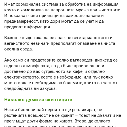
Имат хормонална система за обработка на информация,
която е хомоложна на невронната мрежа при животните.
И показват ясни признаци на самоосъзнаване и
преднамереност, като дори могат да се учат и да
предават информация.
Важно е също така да се знае, че вегетарианството и
веганството невинаги предполагат опазване на чиста
околна среда.
Ако само си представите колко въглероден диоксид се
отделя в атмосферата, за да бъде произведено и
доставено до вас сутрешното ви кафе, и отделно
електричеството, което е необходимо, или пък колко
много вода е необходима за бадемите, които са част от
следобедната ви закуска.
Няколко думи за скептиците
Някои биолози най-вероятно ще репликират, че
растенията всъщност не се хранят – тоест не дъвчат и не
преглъщат други форма на живот. Второ, доколкото
растенията поглъщат хранителни вещества от почвата,