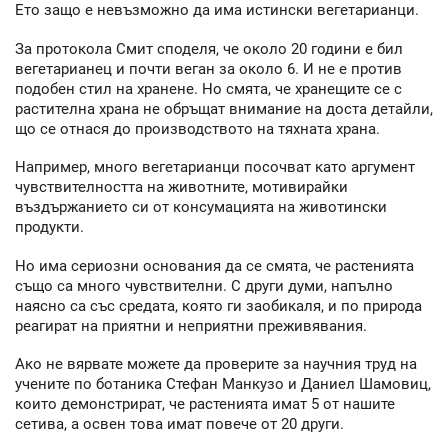
Ето защо е невъзможно да има истински вегетарианци.
За протокола Смит споделя, че около 20 години е бил
вегетарианец и почти веган за около 6. И не е против
подобен стил на хранене. Но смята, че хранещите се с
растителна храна не обръщат внимание на доста детайли,
що се отнася до производството на тяхната храна.
Например, много вегетарианци посочват като аргумент
чувствителността на животните, мотивирайки
въздържанието си от консумацията на животински
продукти.
Но има сериозни основания да се смята, че растенията
също са много чувствителни. С други думи, напълно
наясно са със средата, която ги заобикаля, и по природа
реагират на приятни и неприятни преживявания.
Ако не вярвате можете да проверите за научния труд на
учените по ботаника Стефан Манкузо и Даниел Шамовиц,
които демонстрират, че растенията имат 5 от нашите
сетива, а освен това имат повече от 20 други.