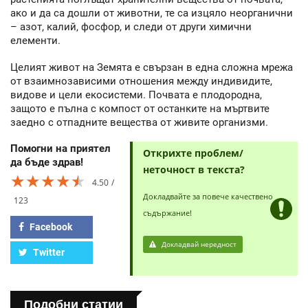
ако и да са дошли от животни, те са изцяло неорганични
– азот, калий, фосфор, и следи от други химични
елементи.
Целият живот на Земята е свързан в една сложна мрежа
от взаимнозависими отношения между индивидите,
видове и цели екосистеми. Почвата е плодородна,
защото е пълна с компост от останките на мъртвите
заедно с отпадните вещества от живите организми.
Помогни на приятел
Открихте проблем/
да бъде здрав!
неточност в текста?
★★★★★
★★★★★
★★★★★
4.50
Докладвайте за повече качествено
123
съдържание!
Facebook
Докладвай нередност
Twitter
Подобни статии