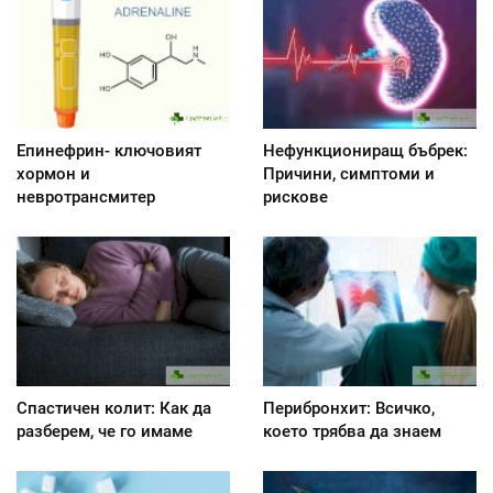
Епинефрин- ключовият
Нефункциониращ бъбрек:
хормон и
Причини, симптоми и
невротрансмитер
рискове
Спастичен колит: Как да
Перибронхит: Всичко,
разберем, че го имаме
което трябва да знаем