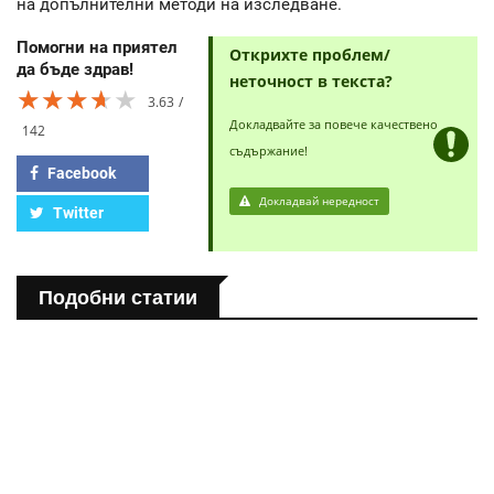
на допълнителни методи на изследване.
Помогни на приятел
Открихте проблем/
да бъде здрав!
неточност в текста?
★★★★★
★★★★★
★★★★★
3.63
Докладвайте за повече качествено
142
съдържание!
Facebook
Докладвай нередност
Twitter
Подобни статии
ПОЛЕЗНО