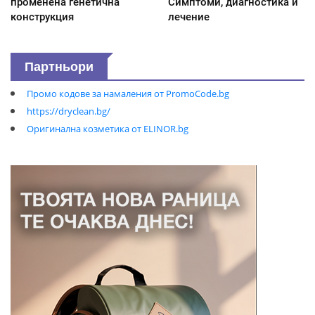
променена генетична
Симптоми, диагностика и
конструкция
лечение
Партньори
Промо кодове за намаления от PromoCode.bg
https://dryclean.bg/
Оригинална козметика от ELINOR.bg