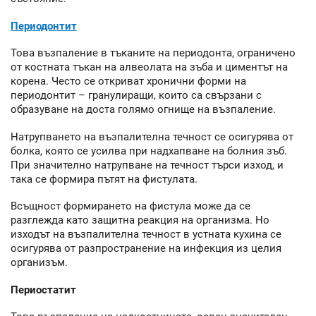
Периодонтит
Това възпаление в тъканите на периодонта, ограничено
от костната тъкан на алвеолата на зъба и циментът на
корена. Често се откриват хронични форми на
периодонтит – гранулиращи, които са свързани с
образуване на доста голямо огнище на възпаление.
Натрупването на възпалителна течност се осигурява от
болка, която се усилва при надхапване на болния зъб.
При значително натрупване на течност търси изход, и
така се формира пътят на фистулата.
Всъщност формирането на фистула може да се
разглежда като защитна реакция на организма. Но
изходът на възпалителна течност в устната кухина се
осигурява от разпространение на инфекция из целия
организъм.
Периостатит