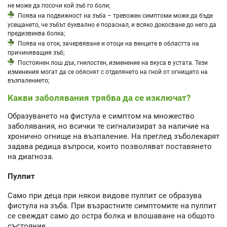
не може да посочи кой зъб го боли;
Поява на подвижност на зъба – тревожен симптоми може да бъде
усещането, че зъбът буквално е пораснал, и всяко докосване до него да
предизвиква болка;
Поява на оток, зачервяване и отоци на венците в областта на
причиняващия зъб;
Постоянен лош дъх, гнилостен, изменение на вкуса в устата. Тези
изменения могат да се обяснят с отделянето на гной от огнището на
възпалението;
Какви заболявания трябва да се изключат?
Образуването на фистула е симптом на множество
заболявания, но всички те сигнализират за наличие на
хронично огнище на възпаление. На преглед зъболекарят
задава редица въпроси, които позволяват поставянето
на диагноза.
Пулпит
Само при деца при някои видове пулпит се образува
фистула на зъба. При възрастните симптомите на пулпит
се свеждат само до остра болка и влошаване на общото
състояние.