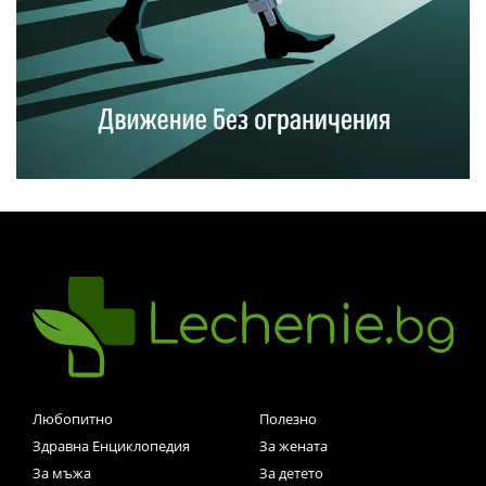
Любопитно
Полезно
Здравна Енциклопедия
За жената
За мъжа
За детето