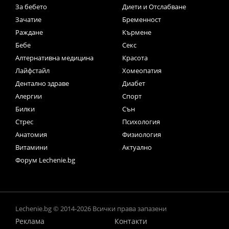
За бебето
Диети и Отслабване
Зачатие
Бременност
Раждане
Кърмене
Бебе
Секс
Алтернативна медицина
Красота
Лайфстайл
Хомеопатия
Дентално здраве
Диабет
Алергии
Спорт
Билки
Сън
Стрес
Психология
Анатомия
Физиология
Витамини
Актуално
Форум Lechenie.bg
Lechenie.bg © 2014-2026 Всички права запазени
Реклама
Контакти