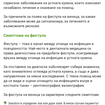
сериозни заболявания на устната кухина, които изискват
незабавно лечение и оказване на помощ.
За причините за поява на фистула на венеца, за какви
заболявания може да сигнализира, за лечението и
възможните рискове.
Симптоми на фистула
Фистула – това е канал между огнище на инфекция и
повърхността. Най-често в денталната медицина се
прави диагностика на придобити фистули, осигуряващи
връзка между огнище на инфекция и устната кухина.
За поставяне на диагноза зъболекарят събира анамнеза,
като внимателно оглежда устната кухина, а също и дава
направление за някои изследвания. С тяхна помощ може
да се види и оцени огнището на инфекцията вътре в
костната тъкан – рентгенография, визиография.
За фистула на венеца са характерни следните симптоми:
Зъбобол в определен зъб или дори зъби. В някои случаи пациентът