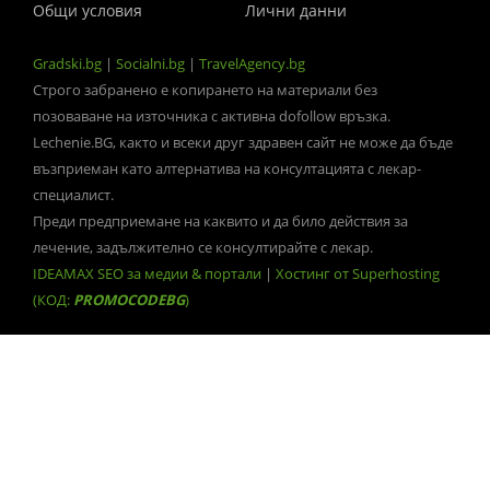
Общи условия
Лични данни
Gradski.bg
|
Socialni.bg
|
TravelAgency.bg
Строго забранено е копирането на материали без
позоваване на източника с активна dofollow връзка.
Lechenie.BG, както и всеки друг здравен сайт не може да бъде
възприеман като алтернатива на консултацията с лекар-
специалист.
Преди предприемане на каквито и да било действия за
лечение, задължително се консултирайте с лекар.
IDEAMAX SEO за медии & портали
|
Хостинг от Superhosting
(КОД:
PROMOCODEBG
)