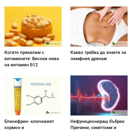
Когато прекалим с
Какво трябва да знаете за
витамините: Високи нива
лимфния дренаж
на витамин Б12
Епинефрин- ключовият
Нефункциониращ бъбрек:
хормон и
Причини, симптоми и