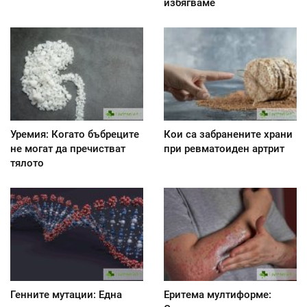
избягваме
Уремия: Когато бъбреците
Кои са забранените храни
не могат да пречистват
при ревматоиден артрит
тялото
Генните мутации: Една
Еритема мултиформе: