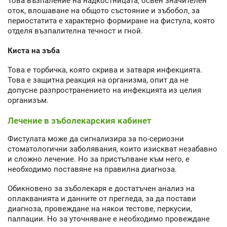
Това възпаление на надкостницата, освен значителен
оток, влошаване на общото състояние и зъбобол, за
периостатита е характерно формиране на фистула, която
отделя възпалителна течност и гной.
Киста на зъба
Това е торбичка, която скрива и затваря инфекцията.
Това е защитна реакция на организма, опит да не
допусне разпространението на инфекцията из целия
организъм.
Лечение в зъболекарския кабинет
Фистулата може да сигнализира за по-сериозни
стоматологични заболявания, които изискват незабавно
и сложно лечение. Но за пристъпване към него, е
необходимо поставяне на правилна диагноза.
Обикновено за зъболекаря е достатъчен анализ на
оплакванията и данните от прегледа, за да постави
диагноза, провеждане на някои тестове, перкусии,
палпации. Но за уточняване е необходимо провеждане