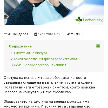
И. Шиндаров
от
12.11.2018 18:35
23638
Съдържание:
Симптоми на фистула
Какви заболявания трябва да се изключат?
Лечение в зъболекарския кабинет
Фистула на венеца – това е образувание, което
съединява огнище на възпаление и устната кухина.
Появата винаги е тревожен симптом, който изисква
незабавна консултация със зъболекар.
Образуването на фистула на венеца може да има
множество причини. И всички те са свързани със