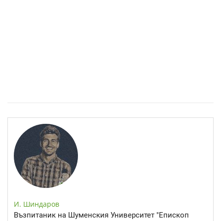
Спастичен колит: Как да разберем, че го имаме
И. Шиндаров
Възпитаник на Шуменския Университет "Епископ