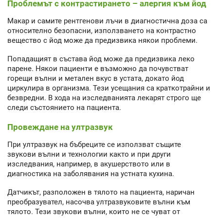
Проблемът с контрастирането – алергия към йод
Макар и самите рентгенови лъчи в диагностична доза са
относително безопасни, използването на контрастно
вещество с йод може да предизвика някои проблеми.
Попадащият в състава йод може да предизвика леко
парене. Някои пациенти е възможно да почувстват
горещи вълни и метален вкус в устата, докато йод
циркулира в организма. Тези усещания са краткотрайни и
безвредни. В хода на изследванията лекарят строго ще
следи състоянието на пациента.
Провеждане на ултразвук
При ултразвук на бъбреците се използват същите
звукови вълни и технологии както и при други
изследвания, например, в акушерството или в
диагностика на заболявания на устната кухина.
Датчикът, разположен в тялото на пациента, наричан
преобразувател, насочва ултразвуковите вълни към
тялото. Тези звукови вълни, които не се чуват от