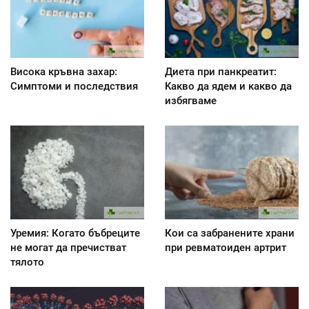
Висока кръвна захар:
Диета при панкреатит:
Симптоми и последствия
Kакво да ядем и какво да
избягваме
Уремия: Когато бъбреците
Кои са забранените храни
не могат да пречистват
при ревматоиден артрит
тялото