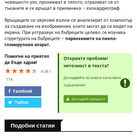
човешкото ухо, проникват в тялото, отразяват се от
тъканите и се връщат в приемника – ехокардиограф.
Връщащите се звукови вълни се анализират от компютър
за създаване на изображения, които могат да се видят на
екрана. При ултразвук на бъбреците целево се изучава
структурата на бъбреците –
паренхимите на пиело-
гломерулния апарат.
Помогни на приятел
Открихте проблем/
да бъде здрав!
неточност в текста?
★★★★★
★★★★★
★★★★★
4.39
Докладвайте за повече качествено
114
съдържание!
Facebook
Докладвай нередност
Twitter
Подобни статии