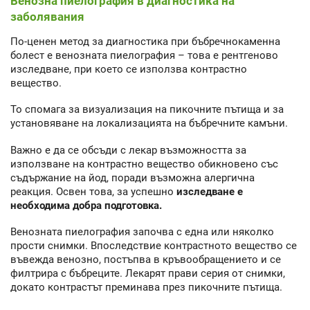
Венозна пиелография в диагностика на
заболявания
По-ценен метод за диагностика при бъбречнокаменна
болест е венозната пиелография – това е рентгеново
изследване, при което се използва контрастно
вещество.
То спомага за визуализация на пикочните пътища и за
установяване на локализацията на бъбречните камъни.
Важно е да се обсъди с лекар възможността за
използване на контрастно вещество обикновено със
съдържание на йод, поради възможна алергична
реакция. Освен това, за успешно
изследване е
необходима добра подготовка.
Венозната пиелография започва с една или няколко
прости снимки. Впоследствие контрастното вещество се
въвежда венозно, постъпва в кръвообращението и се
филтрира с бъбреците. Лекарят прави серия от снимки,
докато контрастът преминава през пикочните пътища.