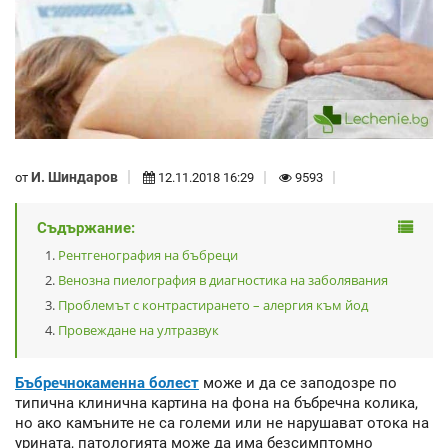
И. Шиндаров
от
12.11.2018 16:29
9593
Съдържание:
Рентгенография на бъбреци
Венозна пиелография в диагностика на заболявания
Проблемът с контрастирането – алергия към йод
Провеждане на ултразвук
Бъбречнокаменна болест
може и да се заподозре по
типична клинична картина на фона на бъбречна колика,
но ако камъните не са големи или не нарушават отока на
урината, патологията може да има безсимптомно