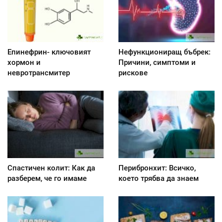
Епинефрин- ключовият
Нефункциониращ бъбрек:
хормон и
Причини, симптоми и
невротрансмитер
рискове
Спастичен колит: Как да
Перибронхит: Всичко,
разберем, че го имаме
което трябва да знаем