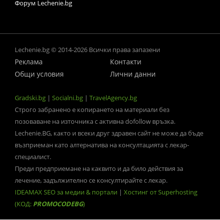
Форум Lechenie.bg
Lechenie.bg © 2014-2026 Всички права запазени
Реклама
Контакти
Общи условия
Лични данни
Gradski.bg
|
Socialni.bg
|
TravelAgency.bg
Строго забранено е копирането на материали без
позоваване на източника с активна dofollow връзка.
Lechenie.BG, както и всеки друг здравен сайт не може да бъде
възприеман като алтернатива на консултацията с лекар-
специалист.
Преди предприемане на каквито и да било действия за
лечение, задължително се консултирайте с лекар.
IDEAMAX SEO за медии & портали
|
Хостинг от Superhosting
(КОД:
PROMOCODEBG
)