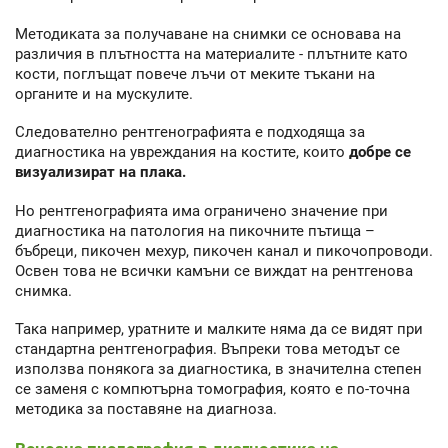
Методиката за получаване на снимки се основава на
различия в плътността на материалите - плътните като
кости, поглъщат повече лъчи от меките тъкани на
органите и на мускулите.
Следователно рентгенографията е подходяща за
диагностика на увреждания на костите, които
добре се
визуализират на плака.
Но рентгенографията има ограничено значение при
диагностика на патология на пикочните пътища –
бъбреци, пикочен мехур, пикочен канал и пикочопроводи.
Освен това не всички камъни се виждат на рентгенова
снимка.
Така например, уратните и малките няма да се видят при
стандартна рентгенография. Въпреки това методът се
използва понякога за диагностика, в значителна степен
се заменя с компютърна томография, която е по-точна
методика за поставяне на диагноза.