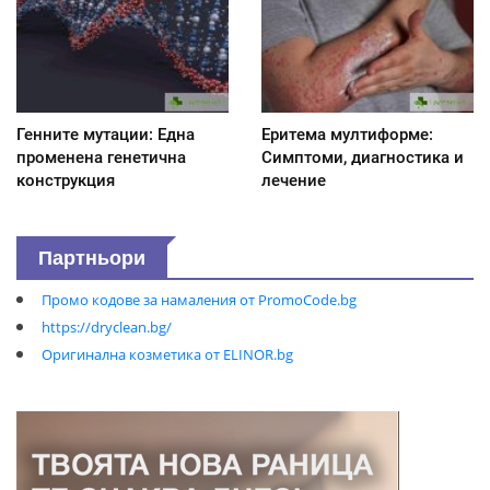
Генните мутации: Една
Еритема мултиформе:
променена генетична
Симптоми, диагностика и
конструкция
лечение
Партньори
Промо кодове за намаления от PromoCode.bg
https://dryclean.bg/
Оригинална козметика от ELINOR.bg