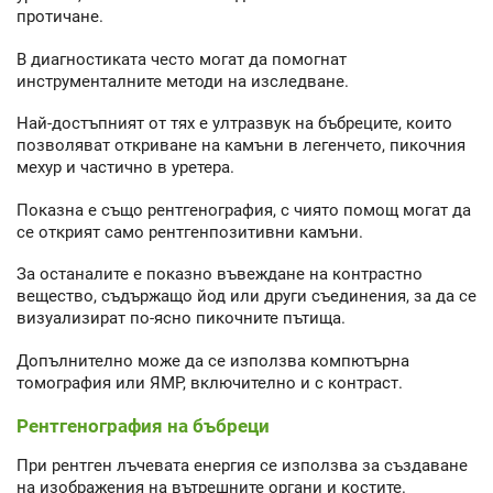
протичане.
В диагностиката често могат да помогнат
инструменталните методи на изследване.
Най-достъпният от тях е ултразвук на бъбреците, които
позволяват откриване на камъни в легенчето, пикочния
мехур и частично в уретера.
Показна е също рентгенография, с чиято помощ могат да
се открият само рентгенпозитивни камъни.
За останалите е показно въвеждане на контрастно
вещество, съдържащо йод или други съединения, за да се
визуализират по-ясно пикочните пътища.
Допълнително може да се използва компютърна
томография или ЯМР, включително и с контраст.
Рентгенография на бъбреци
При рентген лъчевата енергия се използва за създаване
на изображения на вътрешните органи и костите.