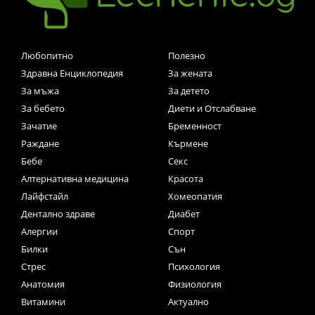
Любопитно
Полезно
Здравна Енциклопедия
За жената
За мъжа
За детето
За бебето
Диети и Отслабване
Зачатие
Бременност
Раждане
Кърмене
Бебе
Секс
Алтернативна медицина
Красота
Лайфстайл
Хомеопатия
Дентално здраве
Диабет
Алергии
Спорт
Билки
Сън
Стрес
Психология
Анатомия
Физиология
Витамини
Актуално