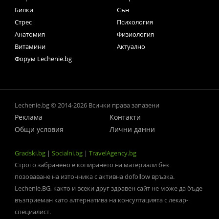
Билки
Сън
Стрес
Психология
Анатомия
Физиология
Витамини
Актуално
Форум Lechenie.bg
Lechenie.bg © 2014-2026 Всички права запазени
Реклама
Контакти
Общи условия
Лични данни
Gradski.bg
|
Socialni.bg
|
TravelAgency.bg
Строго забранено е копирането на материали без
позоваване на източника с активна dofollow връзка.
Lechenie.BG, както и всеки друг здравен сайт не може да бъде
възприеман като алтернатива на консултацията с лекар-
специалист.