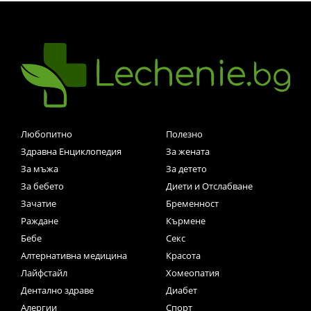
Любопитно
Полезно
Здравна Енциклопедия
За жената
За мъжа
За детето
За бебето
Диети и Отслабване
Зачатие
Бременност
Раждане
Кърмене
Бебе
Секс
Алтернативна медицина
Красота
Лайфстайл
Хомеопатия
Дентално здраве
Диабет
Алергии
Спорт