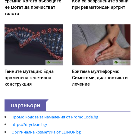
Уремия: Когато бъбреците
Кои са забранените храни
не могат да пречистват
при ревматоиден артрит
тялото
Генните мутации: Една
Еритема мултиформе:
променена генетична
Симптоми, диагностика и
конструкция
лечение
Партньори
Промо кодове за намаления от PromoCode.bg
https://dryclean.bg/
Оригинална козметика от ELINOR.bg