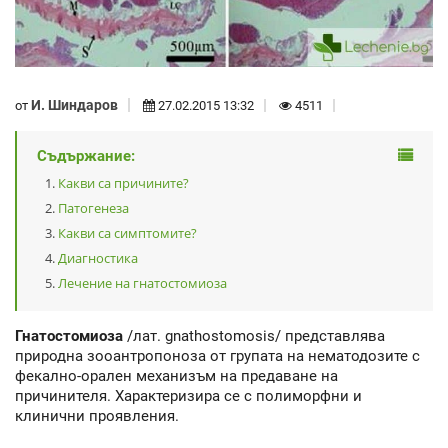
И. Шиндаров
от
27.02.2015 13:32
4511
Съдържание:
Какви са причините?
Патогенеза
Какви са симптомите?
Диагностика
Лечение на гнатостомиоза
Гнатостомиоза
/лат. gnathostomosis/ представлява
природна зооантропоноза от групата на нематодозите с
фекално-орален механизъм на предаване на
причинителя. Характеризира се с полиморфни и
клинични проявления.