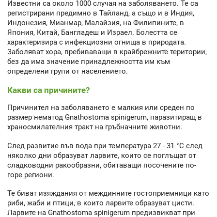
Известни са около 1000 случая на заболяването. Те са
регистрирани предимно в Тайланд, а също и в Индия,
Индонезия, Мианмар, Малайзия, на Филипините, в
Япония, Китай, Бангладеш и Израел. Болестта се
характеризира с инфекциозни огнища в природата.
Заболяват хора, пребиваващи в крайбрежните територии,
без да има значение принадлежността им към
определени групи от населението.
Какви са причините?
Причинител на заболяването е малкия или среден по
размер нематод Gnathostoma spinigerum, паразитиращ в
храносмилателния тракт на гръбначните животни.
След развитие във вода при температура 27 - 31 °С след
няколко дни образуват ларвите, които се поглъщат от
сладководни ракообразни, обитаващи посочените по-
горе региони.
Те биват изяждания от междинните гостоприемници като
риби, жаби и птици, в които ларвите образуват цисти.
Ларвите на Gnathostoma spinigerum предизвикват при