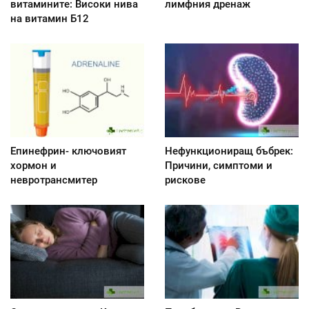
витамините: Високи нива
лимфния дренаж
на витамин Б12
Епинефрин- ключовият
Нефункциониращ бъбрек:
хормон и
Причини, симптоми и
невротрансмитер
рискове