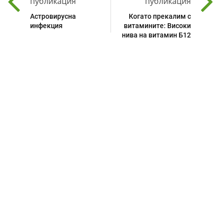
публикация
публикация
Астровирусна
Когато прекалим с
инфекция
витамините: Високи
нива на витамин Б12