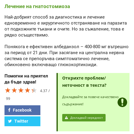
Лечение на гнатостомиоза
Най-добрият способ за диагностика и лечение
едновременно е хирургичното отстраняване на паразита
от подкожните тъкани и очите. Но за съжаление, това е
рядко осъществимо.
Понякога е ефективен албеданзол – 400-800 мг вътрешно
за период от 21 дни. При засягане на централна нервна
система се препоръчва симптоматично лечение,
обикновено включващо глюкокортикоиди.
Помогни на приятел
Открихте проблем/
да бъде здрав!
неточност в текста?
★★★★★
★★★★★
★★★★★
4.37
Докладвайте за повече качествено
99
съдържание!
Facebook
Докладвай нередност
Twitter