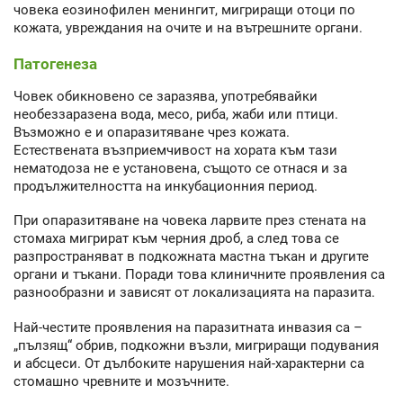
човека еозинофилен менингит, мигриращи отоци по
кожата, увреждания на очите и на вътрешните органи.
Патогенеза
Човек обикновено се заразява, употребявайки
необеззаразена вода, месо, риба, жаби или птици.
Възможно е и опаразитяване чрез кожата.
Естествената възприемчивост на хората към тази
нематодоза не е установена, същото се отнася и за
продължителността на инкубационния период.
При опаразитяване на човека ларвите през стената на
стомаха мигрират към черния дроб, а след това се
разпространяват в подкожната мастна тъкан и другите
органи и тъкани. Поради това клиничните проявления са
разнообразни и зависят от локализацията на паразита.
Най-честите проявления на паразитната инвазия са –
„пълзящ“ обрив, подкожни възли, мигриращи подувания
и абсцеси. От дълбоките нарушения най-характерни са
стомашно чревните и мозъчните.