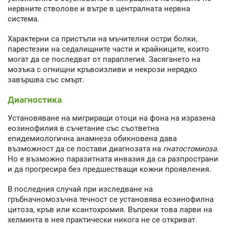
нервните стволове и вътре в централната нервна
система.
Характерни са пристъпи на мъчителни остри болки,
парестезии на седалищните части и крайниците, които
могат да се последват от параплегия. Засягането на
мозъка с огнищни кръвоизливи и некрози нерядко
завършва със смърт.
Диагностика
Установяване на мигриращи отоци на фона на изразена
еозинофилия в съчетание със съответна
епидемиологична анамнеза обикновена дава
възможност да се постави диагнозата на
гнатостомиоза
.
Но е възможно паразитната инвазия да са разпространи
и да прогресира без предшестващи кожни проявления.
В последния случай при изследване на
гръбначномозъчна течност се установява еозинофилна
цитоза, кръв или ксантохромия. Въпреки това ларви на
хелминта в нея практически никога не се откриват.