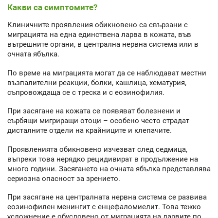
Какви са симптомите?
Клиничните проявления обикновено са свързани с
миграцията на една единствена ларва в кожата, във
вътрешните органи, в централна нервна система или в
очната ябълка.
По време на миграцията могат да се наблюдават местни
възпалителни реакции, болки, кашлица, хематурия,
съпровождаща се с треска и с еозинофилия.
При засягане на кожата се появяват болезнени и
сърбящи мигриращи отоци – особено често страдат
дисталните отдели на крайниците и клепачите.
Проявленията обикновено изчезват след седмица,
въпреки това нерядко рецидивират в продължение на
много години. Засягането на очната ябълка представлява
сериозна опасност за зрението.
При засягане на централната нервна система се развива
еозинофилен менингит с енцефаломиелит. Това тежко
усложнение е обусловено от миграцията на ларвите по