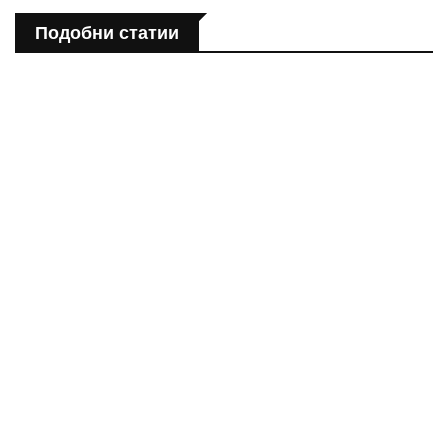
Подобни статии
ЗДРАВНА ЕНЦИКЛОПЕДИЯ
Епинефрин- ключовият хормон и невротрансмитер
ЗДРАВНА ЕНЦИКЛОПЕДИЯ