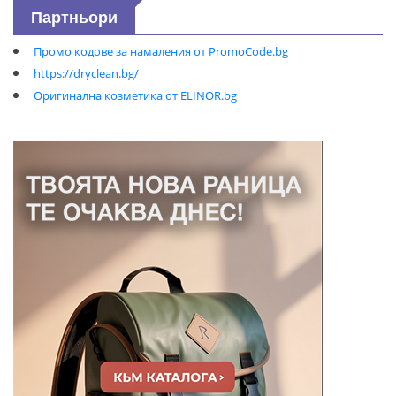
Партньори
Промо кодове за намаления от PromoCode.bg
https://dryclean.bg/
Оригинална козметика от ELINOR.bg