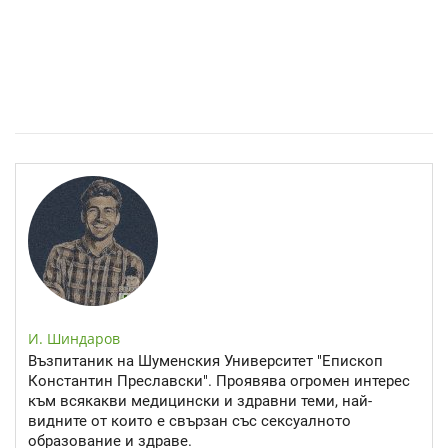
Епинефрин- ключовият хормон и невротрансмитер
И. Шиндаров
Възпитаник на Шуменския Университет "Епископ
Константин Преславски". Проявява огромен интерес
към всякакви медицински и здравни теми, най-
видните от които е свързан със сексуалното
образование и здраве.