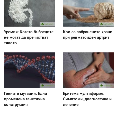
Уремия: Когато бъбреците
Кои са забранените храни
не могат да пречистват
при ревматоиден артрит
тялото
Генните мутации: Една
Еритема мултиформе:
променена генетична
Симптоми, диагностика и
конструкция
лечение