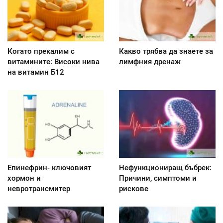
Когато прекалим с
Какво трябва да знаете за
витамините: Високи нива
лимфния дренаж
на витамин Б12
Епинефрин- ключовият
Нефункциониращ бъбрек:
хормон и
Причини, симптоми и
невротрансмитер
рискове