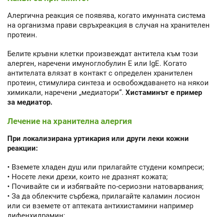
Алергична реакция се появява, когато имунната система
на организма прави свръхреакция в случая на хранителен
протеин.
Белите кръвни клетки произвеждат антитела към този
алерген, наречени имуноглобулин Е или IgE. Когато
антителата влязат в контакт с определен хранителен
протеин, стимулира синтеза и освобождаването на някои
химикали, наречени „медиатори“.
Хистаминът е пример
за медиатор.
Лечение на хранителна алергия
При локализирана уртикария или други леки кожни
реакции:
• Вземете хладен душ или прилагайте студени компреси;
• Носете леки дрехи, които не дразнят кожата;
• Почивайте си и избягвайте по-сериозни натоварвания;
• За да облекчите сърбежа, прилагайте каламин лосион
или си вземете от аптеката антихистамини например
дифенхидрамин;