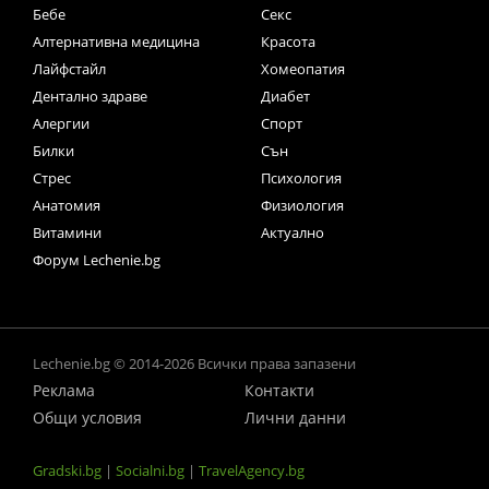
Бебе
Секс
Алтернативна медицина
Красота
Лайфстайл
Хомеопатия
Дентално здраве
Диабет
Алергии
Спорт
Билки
Сън
Стрес
Психология
Анатомия
Физиология
Витамини
Актуално
Форум Lechenie.bg
Lechenie.bg © 2014-2026 Всички права запазени
Реклама
Контакти
Общи условия
Лични данни
Gradski.bg
|
Socialni.bg
|
TravelAgency.bg