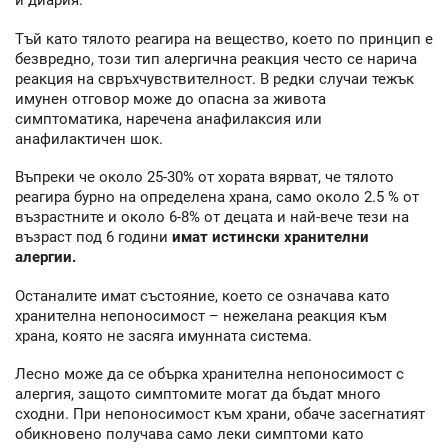
и диария.
Тъй като тялото реагира на вещество, което по принцип е
безвредно, този тип алергична реакция често се нарича
реакция на свръхчувствителност. В редки случаи тежък
имунен отговор може до опасна за живота
симптоматика, наречена анафилаксия или
анафилактичен шок.
Въпреки че около 25-30% от хората вярват, че тялото
реагира бурно на определена храна, само около 2.5 % от
възрастните и около 6-8% от децата и най-вече тези на
възраст под 6 години
имат истински хранителни
алергии.
Останалите имат състояние, което се означава като
хранителна непоносимост – нежелана реакция към
храна, която не засяга имунната система.
Лесно може да се обърка хранителна непоносимост с
алергия, защото симптомите могат да бъдат много
сходни. При непоносимост към храни, обаче засегнатият
обикновено получава само леки симптоми като