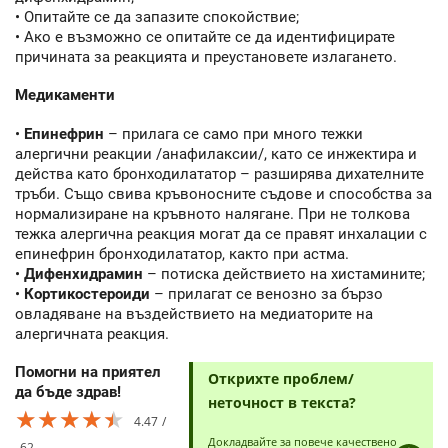
• Опитайте се да запазите спокойствие;
• Ако е възможно се опитайте се да идентифицирате
причината за реакцията и преустановете излагането.
Медикаменти
•
Епинефрин
– прилага се само при много тежки
алергични реакции /анафилаксии/, като се инжектира и
действа като бронходилататор – разширява дихателните
тръби. Също свива кръвоносните съдове и способства за
нормализиране на кръвното налягане. При не толкова
тежка алергична реакция могат да се правят инхалации с
епинефрин бронходилататор, както при астма.
•
Дифенхидрамин
– потиска действието на хистамините;
•
Кортикостероиди
– прилагат се венозно за бързо
овладяване на въздействието на медиаторите на
алергичната реакция.
Помогни на приятел
Открихте проблем/
да бъде здрав!
неточност в текста?
★★★★★
★★★★★
★★★★★
4.47
Докладвайте за повече качествено
62