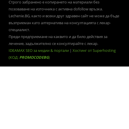
Строго забранено е копирането на материали без
позоваване на източника с активна dofollow връзка.
Lechenie.BG, както и всеки друг здравен сайт не може да бъде
възприеман като алтернатива на консултацията с лекар-
специалист.
Преди предприемане на каквито и да било действия за
лечение, задължително се консултирайте с лекар.
IDEAMAX SEO за медии & портали
|
Хостинг от Superhosting
(КОД:
PROMOCODEBG
)