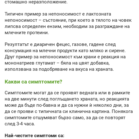
стомашно неразположение.
Типичен пример за непоносимост е лактозната
непоносимост – състояние, при което в тялото на човек
липсва определен ензим, необходим за разграждане на
млечните протеини.
Резултатът е диаричен фецес, газове, гадене след
консумация на млечни продукти като мляко и сирене.
Друг пример за непоносимост към храни е реакция на
мононатриев глутамат – бяла на цвят добавка,
използвана за подобряване на вкуса на храната.
Какви са симптомите?
Симптомите могат да се проявят веднага или в рамките
на две минути след поглъщането храната, но реакцията
може да бъде по-бавна и да са нужни ѝ няколко дни, за
да се прояви с типичната си клинична картина. Понякога
симптомите отшумяват бързо само, за да се повторят
след 3-4 часа.
Най-честите симптоми са: