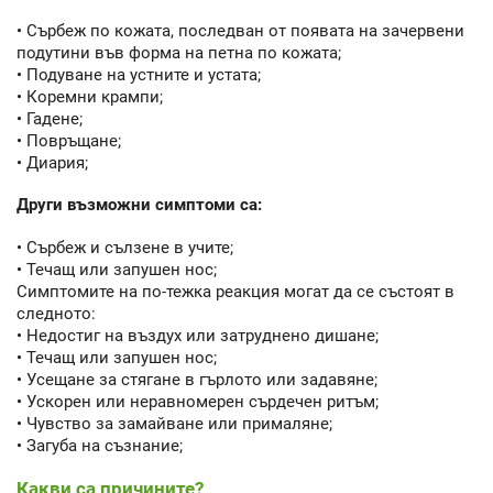
• Сърбеж по кожата, последван от появата на зачервени
подутини във форма на петна по кожата;
• Подуване на устните и устата;
• Коремни крампи;
• Гадене;
• Повръщане;
• Диария;
Други възможни симптоми са:
• Сърбеж и сълзене в учите;
• Течащ или запушен нос;
Симптомите на по-тежка реакция могат да се състоят в
следното:
• Недостиг на въздух или затруднено дишане;
• Течащ или запушен нос;
• Усещане за стягане в гърлото или задавяне;
• Ускорен или неравномерен сърдечен ритъм;
• Чувство за замайване или прималяне;
• Загуба на съзнание;
Какви са причините?