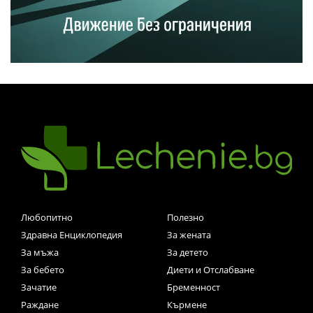
Любопитно
Полезно
Здравна Енциклопедия
За жената
За мъжа
За детето
За бебето
Диети и Отслабване
Зачатие
Бременност
Раждане
Кърмене