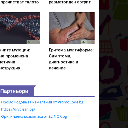
 пречистват тялото
ревматоиден артрит
нните мутации:
Еритема мултиформе:
на променена
Симптоми,
нетична
диагностика и
нструкция
лечение
Партньори
Промо кодове за намаления от PromoCode.bg
https://dryclean.bg/
Оригинална козметика от ELINOR.bg