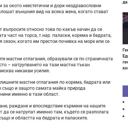
да
 за окото неестетични и дори нездравословни
влошат външния вид на всяка жена, когато стават
т въпросите относно това по какъв начин да се
а част на торса, т.нар. паласки, корема и бедрата,
я сезон, когато им престои почивка на море или се
Ге
Ед
те мастни отлагания, образували се по страничната
ге
осто – натрупването на тази мастна тъкан
ко
изисква никакви усилия.
злишните мастни отлагания по корема, бедрата или
но също и защото самата майка природа
нини именно в тази област.
ане, раждане и впоследствие кърмене на нашите
ат да се натрупат именно там, където се разполага
също и областта на бедрата и паласките.