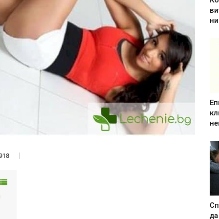
Ко
ви
ни
Еп
кл
не
918
и
Сп
да