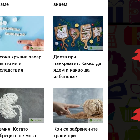
аме
знаем
сока кръвна захар:
Диета при
мптоми и
панкреатит: Kакво да
следствия
ядем и какво да
избягваме
емия: Когато
Кои са забранените
бреците не могат
храни при