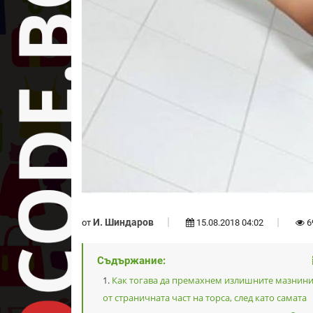
И. Шиндаров
от
15.08.2018 04:02
6
Съдържание:
Как тогава да премахнем излишните мазнин
от страничната част на торса, след като самата