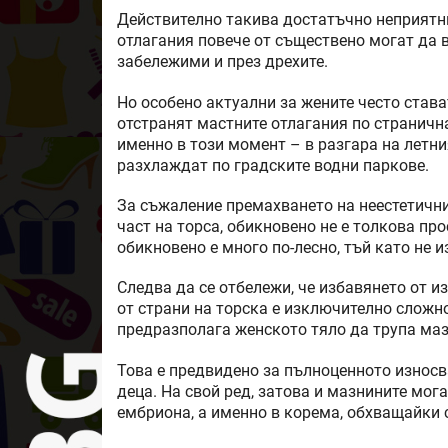
Действително такива достатъчно неприятни
отлагания повече от съществено могат да 
забележими и през дрехите.
Но особено актуални за жените често става
отстранят мастните отлагания по страничнат
именно в този момент – в разгара на летни
разхлаждат по градските водни паркове.
За съжаление премахването на неестетични
част на торса, обикновено не е толкова пр
обикновено е много по-лесно, тъй като не 
Следва да се отбележи, че избавянето от и
от страни на торска е изключително слож
предразполага женското тяло да трупа маз
Това е предвидено за пълноценното износв
деца. На свой ред, затова и мазнините мог
ембриона, а именно в корема, обхващайки 