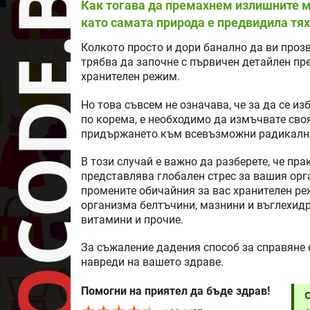
Как тогава да премахнем излишните ма
като самата природа е предвидила тя
Колкото просто и дори банално да ви прозв
трябва да започне с първичен детайлен пр
хранителен режим.
Но това съвсем не означава, че за да се из
по корема, е необходимо да измъчвате сво
придържането към всевъзможни радикални
В този случай е важно да разберете, че п
представлява глобален стрес за вашия орг
промените обичайния за вас хранителен ре
организма белтъчини, мазнини и въглехидр
витамини и прочие.
За съжаление дадения способ за справяне 
навреди на вашето здраве.
Помогни на приятел да бъде здрав!