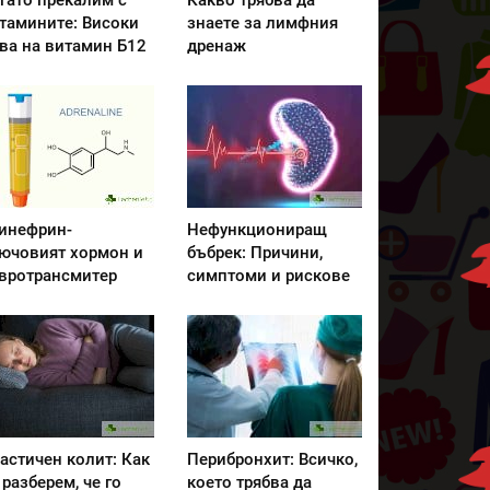
гато прекалим с
Какво трябва да
тамините: Високи
знаете за лимфния
ва на витамин Б12
дренаж
инефрин-
Нефункциониращ
ючовият хормон и
бъбрек: Причини,
вротрансмитер
симптоми и рискове
астичен колит: Как
Перибронхит: Всичко,
 разберем, че го
което трябва да