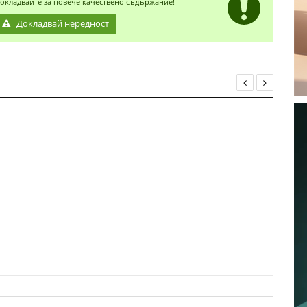
окладвайте за повече качествено съдържание!
Докладвай нередност