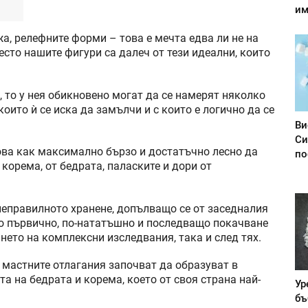
им
а, релефните форми – това е мечта едва ли не на
сто нашите фигури са далеч от тези идеални, които
, то у нея обикновено могат да се намерят няколко
оито ѝ се иска да замълчи и с които е логично да се
Ви
Си
ова как максимално бързо и достатъчно лесно да
по
корема, от бедрата, паласките и дори от
неправилното хранене, допълващо се от заседналия
до първично, по-нататъшно и последващо покачване
нето на комплексни изследвания, така и след тях.
е мастните отлагания започват да образуват в
та на бедрата и корема, което от своя страна най-
Ур
бъ