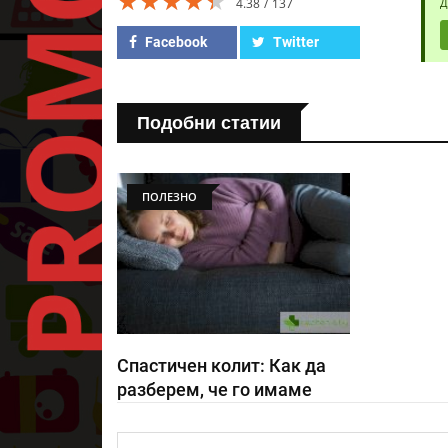
★★★★★
★★★★★
★★★★★
4.38
137
Д
Facebook
Twitter
Подобни статии
ПОЛЕЗНО
Спастичен колит: Как да
разберем, че го имаме