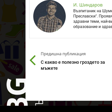
И. Шиндаров
Възпитаник на Шуме
Преславски". Прояв
здравни теми, най-в
образование и здрав
Предишна публикация
С какво е полезно гроздето за
мъжете