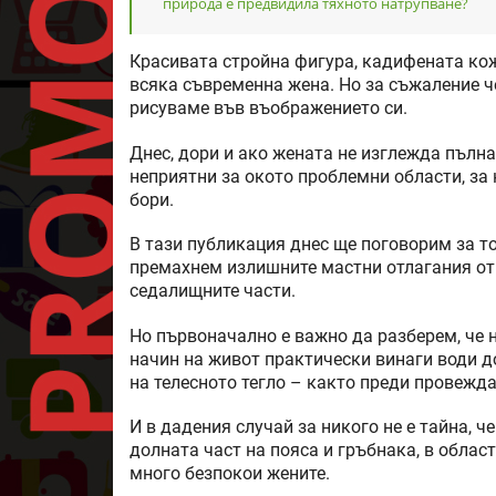
природа е предвидила тяхното натрупване?
Красивата стройна фигура, кадифената кож
всяка съвременна жена. Но за съжаление че
рисуваме във въображението си.
Днес, дори и ако жената не изглежда пълна
неприятни за окото проблемни области, за к
бори.
В тази публикация днес ще поговорим за т
премахнем излишните мастни отлагания от 
седалищните части.
Но първоначално е важно да разберем, че 
начин на живот практически винаги води 
на телесното тегло – както преди провежда
И в дадения случай за никого не е тайна, ч
долната част на пояса и гръбнака, в област
много безпокои жените.