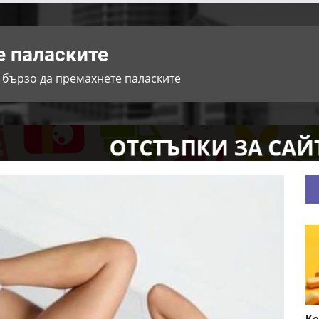
е паласките
 бързо да премахнете паласките