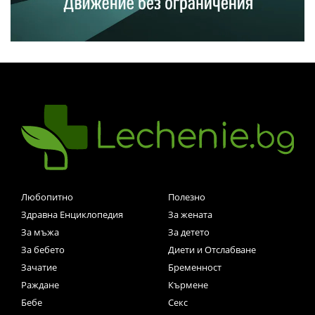
Любопитно
Полезно
Здравна Енциклопедия
За жената
За мъжа
За детето
За бебето
Диети и Отслабване
Зачатие
Бременност
Раждане
Кърмене
Бебе
Секс