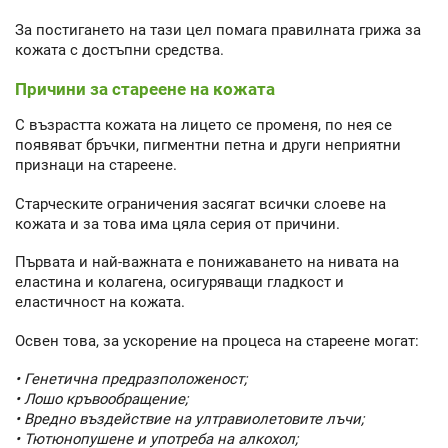
За постигането на тази цел помага правилната грижа за
кожата с достъпни средства.
Причини за стареене на кожата
С възрастта кожата на лицето се променя, по нея се
появяват бръчки, пигментни петна и други неприятни
признаци на стареене.
Старческите ограничения засягат всички слоеве на
кожата и за това има цяла серия от причини.
Първата и най-важната е понижаването на нивата на
еластина и колагена, осигуряващи гладкост и
еластичност на кожата.
Освен това, за ускорение на процеса на стареене могат:
• Генетична предразположеност;
• Лошо кръвообращение;
• Вредно въздействие на ултравиолетовите лъчи;
• Тютюнопушене и употреба на алкохол;