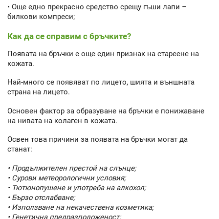
• Още едно прекрасно средство срещу гъши лапи –
билкови компреси;
Как да се справим с бръчките?
Появата на бръчки е още един признак на стареене на
кожата.
Най-много се появяват по лицето, шията и външната
страна на лицето.
Основен фактор за образуване на бръчки е понижаване
на нивата на колаген в кожата.
Освен това причини за появата на бръчки могат да
станат:
• Продължителен престой на слънце;
• Сурови метеорологични условия;
• Тютюнопушене и употреба на алкохол;
• Бързо отслабване;
• Използване на некачествена козметика;
• Генетична предразположеност;