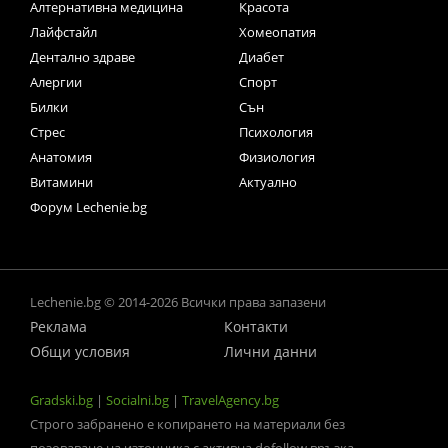
Алтернативна медицина
Красота
Лайфстайл
Хомеопатия
Дентално здраве
Диабет
Алергии
Спорт
Билки
Сън
Стрес
Психология
Анатомия
Физиология
Витамини
Актуално
Форум Lechenie.bg
Lechenie.bg © 2014-2026 Всички права запазени
Реклама
Контакти
Общи условия
Лични данни
Gradski.bg
|
Socialni.bg
|
TravelAgency.bg
Строго забранено е копирането на материали без