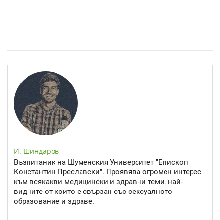
Спастичен колит: Как да разберем, че го имаме
И. Шиндаров
Възпитаник на Шуменския Университет "Епископ
Константин Преславски". Проявява огромен интерес
към всякакви медицински и здравни теми, най-
видните от които е свързан със сексуалното
образование и здраве.