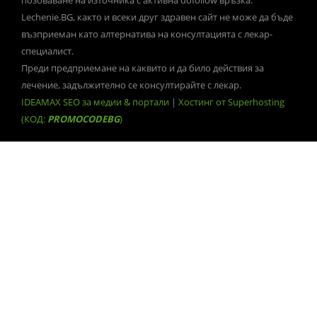
позоваване на източника с активна dofollow връзка.
Lechenie.BG, както и всеки друг здравен сайт не може да бъде
възприеман като алтернатива на консултацията с лекар-
специалист.
Преди предприемане на каквито и да било действия за
лечение, задължително се консултирайте с лекар.
IDEAMAX SEO за медии & портали
|
Хостинг от Superhosting
(КОД:
PROMOCODEBG
)