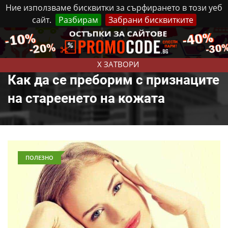
Ние използваме бисквитки за сърфирането в този уеб
сайт.
Разбирам
Забрани бисквитките
Реклама
Контакти
Събота, 8 Август, 2026
X ЗАТВОРИ
Как да се преборим с признаците
на стареенето на кожата
ПОЛЕЗНО