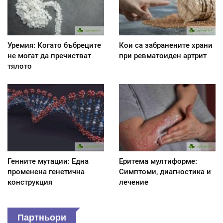
Уремия: Когато бъбреците
Кои са забранените храни
не могат да пречистват
при ревматоиден артрит
тялото
Генните мутации: Една
Еритема мултиформе:
променена генетична
Симптоми, диагностика и
конструкция
лечение
Партньори