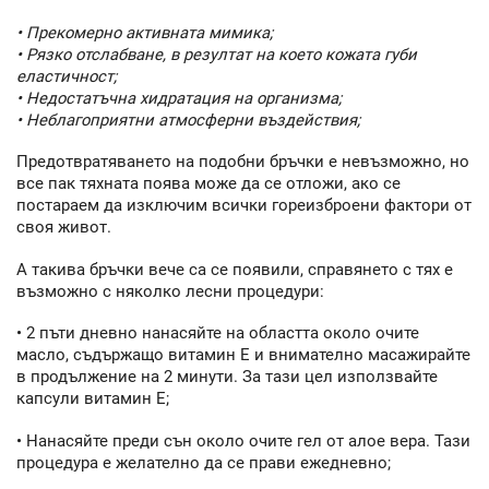
• Прекомерно активната мимика;
• Рязко отслабване, в резултат на което кожата губи
еластичност;
• Недостатъчна хидратация на организма;
• Неблагоприятни атмосферни въздействия;
Предотвратяването на подобни бръчки е невъзможно, но
все пак тяхната поява може да се отложи, ако се
постараем да изключим всички гореизброени фактори от
своя живот.
А такива бръчки вече са се появили, справянето с тях е
възможно с няколко лесни процедури:
• 2 пъти дневно нанасяйте на областта около очите
масло, съдържащо витамин Е и внимателно масажирайте
в продължение на 2 минути. За тази цел използвайте
капсули витамин Е;
• Нанасяйте преди сън около очите гел от алое вера. Тази
процедура е желателно да се прави ежедневно;