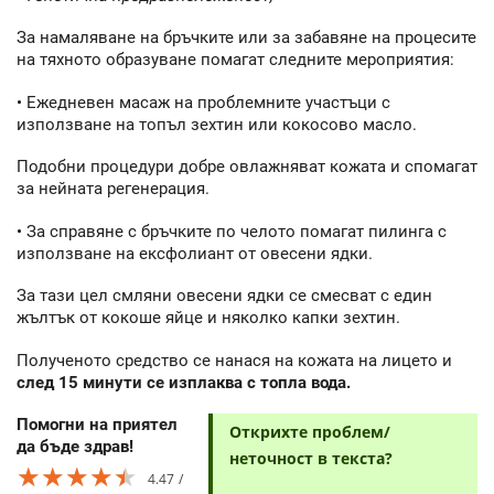
За намаляване на бръчките или за забавяне на процесите
на тяхното образуване помагат следните мероприятия:
• Ежедневен масаж на проблемните участъци с
използване на топъл зехтин или кокосово масло.
Подобни процедури добре овлажняват кожата и спомагат
за нейната регенерация.
• За справяне с бръчките по челото помагат пилинга с
използване на ексфолиант от овесени ядки.
За тази цел смляни овесени ядки се смесват с един
жълтък от кокоше яйце и няколко капки зехтин.
Полученото средство се нанася на кожата на лицето и
след 15 минути се изплаква с топла вода.
Помогни на приятел
Открихте проблем/
да бъде здрав!
неточност в текста?
★★★★★
★★★★★
★★★★★
4.47