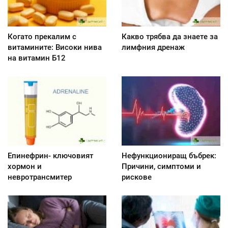
Когато прекалим с
Какво трябва да знаете за
витамините: Високи нива
лимфния дренаж
на витамин Б12
Епинефрин- ключовият
Нефункциониращ бъбрек:
хормон и
Причини, симптоми и
невротрансмитер
рискове