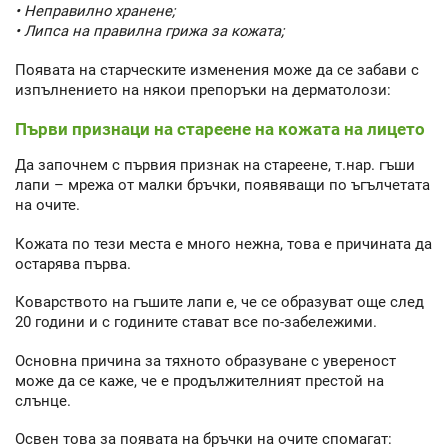
• Неправилно хранене;
• Липса на правилна грижа за кожата;
Появата на старческите изменения може да се забави с
изпълнението на някои препоръки на дерматолози:
Първи признаци на стареене на кожата на лицето
Да започнем с първия признак на стареене, т.нар. гъши
лапи – мрежа от малки бръчки, появяващи по ъгълчетата
на очите.
Кожата по тези места е много нежна, това е причината да
остарява първа.
Коварството на гъшите лапи е, че се образуват още след
20 години и с годините стават все по-забележими.
Основна причина за тяхното образуване с увереност
може да се каже, че е продължителният престой на
слънце.
Освен това за появата на бръчки на очите спомагат: