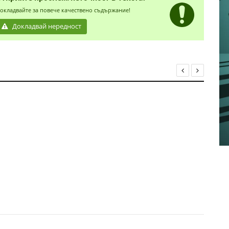
окладвайте за повече качествено съдържание!
Докладвай нередност