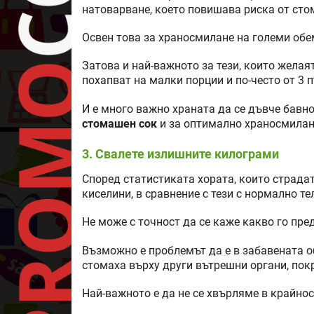
натоварване, което повишава риска от сто
Освен това за храносмилане на големи обе
Затова и най-важното за тези, които желая
похапват на малки порции и по-често от 3 
И е много важно храната да се дъвче бавно
стомашен сок
и за оптимално храносмилан
3. Свалете излишните килограми
Според статистиката хората, които страдат
киселини, в сравнение с тези с нормално т
Не може с точност да се каже какво го пре
Възможно е проблемът да е в забавената о
стомаха върху други вътрешни органи, пок
Най-важното е да не се хвърляме в крайнос