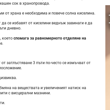
машен сок в хранопровода.
ми от храна е необходима и повече солна киселина.
т да се избавят от киселини веднъж завинаги е да
пъти дневно.
, което
спомага за равномерното отделяне на
е.
 от затлъстяване 3 пъти по-често се измъчват от
елосложение.
дизвиква.
бмяна на веществата и увеличеният натиск на
рити с висцерални мазнини.
ти.