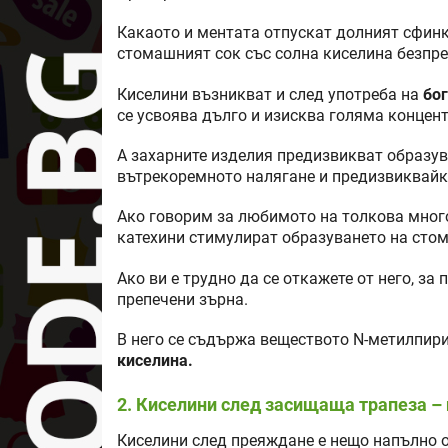
Какаото и ментата отпускат долният сфинк
стомашният сок със солна киселина безпре
Киселини възникват и след употреба на
бог
се усвоява дълго и изисква голяма концен
А захарните изделия предизвикват образув
вътрекоремното налягане и предизвиквайк
Ако говорим за любимото на толкова много
катехини стимулират образуването на стом
Ако ви е трудно да се откажете от него, за
препечени зърна.
В него се съдържа веществото N-метилпир
киселина.
2. Киселини след засищаща трапеза –
Киселини след преяждане е нещо напълно о