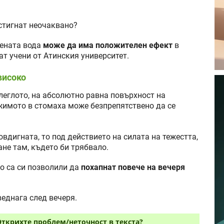
астигнат неочаквано?
вената вода
може да има положителен ефект
в
ат учени от Атинския университет.
високо
леглото, на абсолютно равна повърхност на
жимото в стомаха може безпрепятствено да се
овдигната, то под действието на силата на тежестта,
ане там, където би трябвало.
то са си позволили да
похапнат повече на вечеря
веднага след вечеря.
Открихте проблем/неточност в текста?