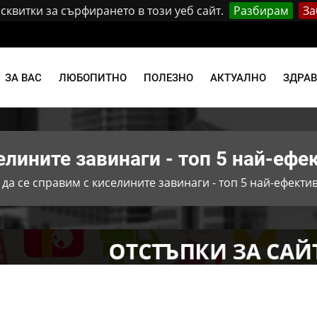
квитки за сърфирането в този уеб сайт.
Разбирам
За
и
ЗА ВАС
ЛЮБОПИТНО
ПОЛЕЗНО
АКТУАЛНО
ЗДРА
елините завинаги - топ 5 най-ефе
 да се справим с киселините завинаги - топ 5 най-ефект