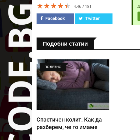
★★★★★
★★★★★
★★★★★
4.46
181
Д
Facebook
Twitter
Подобни статии
ПОЛЕЗНО
Спастичен колит: Как да
разберем, че го имаме