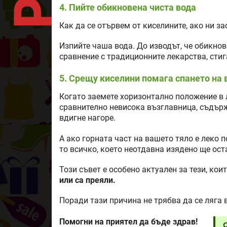
4. Пийте обикновена чиста вода
Как да се отървем от киселините, ако ни з
Изпийте чаша вода. До изводът, че обикно
сравнение с традиционните лекарства, стиг
5. Срещу киселини помага спането на 
Когато заемете хоризонтално положение в 
сравнително невисока възглавница, съдър
вдигне нагоре.
А ако горната част на вашето тяло е леко п
то всичко, което неотдавна изядено ще ост
Този съвет е особено актуален за тези, кои
или са преяли.
Поради тази причина не трябва да се ляга 
Помогни на приятел да бъде здрав!