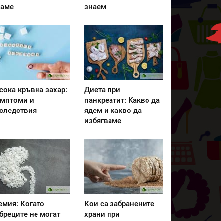
аме
знаем
сока кръвна захар:
Диета при
мптоми и
панкреатит: Kакво да
следствия
ядем и какво да
избягваме
емия: Когато
Кои са забранените
бреците не могат
храни при