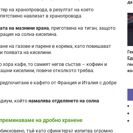
да
тер на хранопровода, в резултат на което
пятствено навлизат в хранопровода.
ата на мазнини храна
, приготвена на тиган, защото
трация на солна киселина.
ане на газове и парене в корема, като повишават
Ге
и появата на киселини.
Ед
ге
 хора кафе, то самият негов състав – кофеин и
ко
ашни киселини, повече отколкото трябва.
 предпочитане е кафето от Франция и Италия с добре
идиум, който
намалява отделянето на солна
 преминаваме на дробно хранене
бикновено, тъй като сфинктерът изпитва огромно