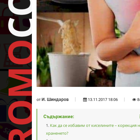
И. Шиндаров
от
13.11.2017 18:06
8
Съдържание:
Как да се избавим от киселините – корекция 
храненето?