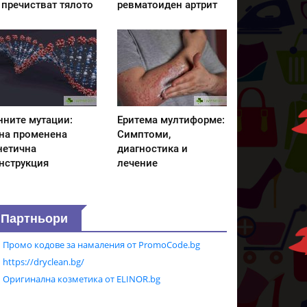
 пречистват тялото
ревматоиден артрит
нните мутации:
Еритема мултиформе:
на променена
Симптоми,
нетична
диагностика и
нструкция
лечение
Партньори
Промо кодове за намаления от PromoCode.bg
https://dryclean.bg/
Оригинална козметика от ELINOR.bg