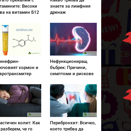
гато прекалим с
Какво трябва да
тамините: Високи
знаете за лимфния
ва на витамин Б12
дренаж
инефрин-
Нефункциониращ
ючовият хормон и
бъбрек: Причини,
вротрансмитер
симптоми и рискове
астичен колит: Как
Перибронхит: Всичко,
 разберем, че го
което трябва да