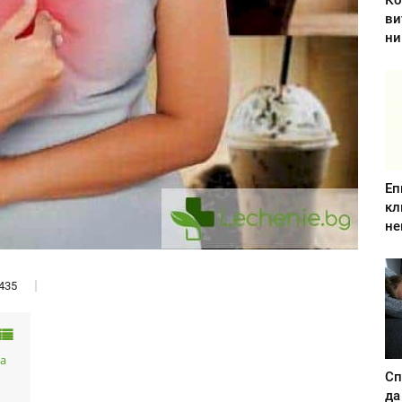
Ко
ви
ни
Еп
кл
не
435
на
Сп
да