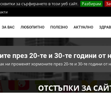
квитки за сърфирането в този уеб сайт.
Разбирам
За
акти
ЗА ВАС
ЛЮБОПИТНО
ПОЛЕЗНО
АКТУАЛНО
ЗДРА
те през 20-те и 30-те години от
ак ни променят хормоните през 20-те и 30-те години от