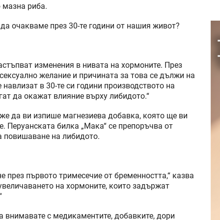
 мазна риба.
 да очакваме през 30-те години от нашия живот?
астъпват изменения в нивата на хормоните. През
 сексуално желание и причината за това се дължи на
е навлизат в 30-те си години производството на
ат да окажат влияние върху либидото.“
оже да ви изпише магнезиева добавка, която ще ви
е. Перуанската билка „Мака“ се препоръчва от
а повишаване на либидото.
е през първото тримесечие от бременността,“ казва
т увеличаването на хормоните, които задържат
“
а внимавате с медикаментите, добавките, дори