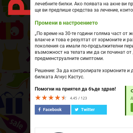
лечебните билки. Ако появата на акне ви п
ще ви предпише средства за лечение, които
Промени в настроението
„По време на 30-те години голяма част от ж
влакче и това е резултат от хормоните и р
поколения са имали по-продължителни пери
възможност на телата им да си починат от
предменструалните симптоми.
Решение: За да контролирате хормоните и д
билката Агнус Кастус.
Помогни на приятел да бъде здрав!
★★★★★
★★★★★
★★★★★
4.45
123
Д
Facebook
Twitter