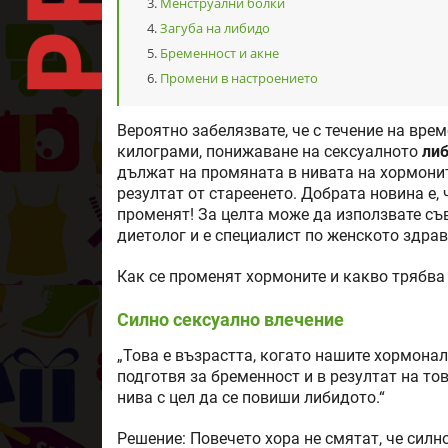
Менструални болки
Загуба на либидо
Бременност и акне
Промени в настроението
Вероятно забелязвате, че с течение на вре
килограми, понижаване на сексуалното
ли
дължат на промяната в нивата на хормоните
резултат от стареенето. Добрата новина е,
променят! За целта може да използвате съв
диетолог и е специалист по женското здрав
Как се променят хормоните и какво трябва
Силно сексуално влечение
„Това е възрастта, когато нашите хормонал
подготвя за бременност и в резултат на т
нива с цел да се повиши либидото.“
Решение: Повечето хора не смятат, че силн