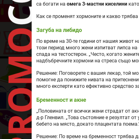
са богати на
омега 3-мастни киселини
като
Как се променят хормоните и какво трябва
Загуба на либидо
По време на 30-те години от нашия живот н
този период много жени изпитват липса на
спада на тестостерон. „Често, когато женит
надбъбречните хормони на стреса също мог
Решение: Поговорете с вашия лекар, той м
помогне да понижите нивата на притеснени
много експерти като ефективно средство з
Бременност и акне
„Половината от всички жени страдат от акн
д-р Гленвил. „Това състояние е резултат о
бебето на място, докато плацентата поема.
Решение: По време на бременност трябва д