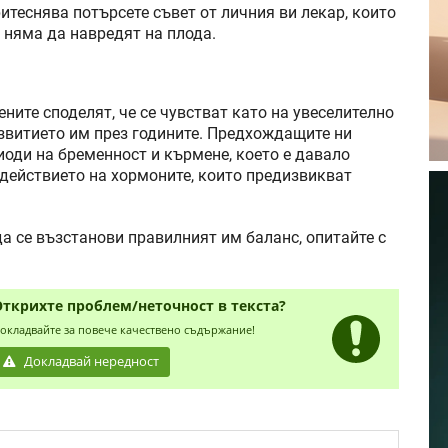
ритеснява потърсете съвет от личния ви лекар, които
 няма да навредят на плода.
ените споделят, че се чувстват като на увеселително
азвитието им през годините. Предхождащите ни
оди на бременност и кърмене, което е давало
 действието на хормоните, които предизвикват
а се възстанови правилният им баланс, опитайте с
Открихте проблем/неточност в текста?
окладвайте за повече качествено съдържание!
Докладвай нередност