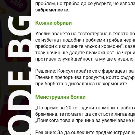
проблем, но трябва да се уверите, че изпол
забременеете
.
Кожни обриви
Увеличаването на тестостерона в тялото п
се избегнат подобни проблеми трябва черн
пребори с излишните мъжки хормони“, казва
този начин ще дадете възможност на черни
противен случай дейността му ще е изцяло
Решение: Консултирайте се с фармацевт за
Гленвил препоръчва продукти, които съдър
при борбата с дисбаланса на хормоните.
Менструални болки
„По време на 20-те години хормоните работ
бременна, те помагат да се сгъсти лигавица
„Понякога това е причина за увеличаване н
Решение: За да облекчите предменструални