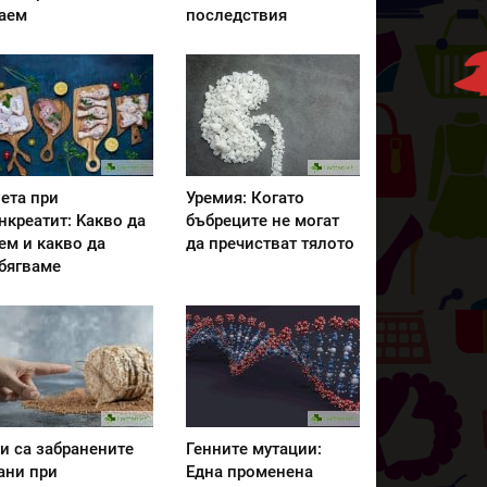
аем
последствия
ета при
Уремия: Когато
нкреатит: Kакво да
бъбреците не могат
ем и какво да
да пречистват тялото
бягваме
и са забранените
Генните мутации:
ани при
Една променена