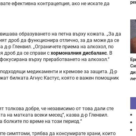
ре
звате ефективна контрацепция, ако не искате да
овишава образуването на петна върху кожата. „За да
ият дроб да функционира отлично, за да може да се
 д-р Гленвил. „Ограничете приема на алкохол, по
я дроб да се справи с
хормоналния дисбаланс
. В
 фокусирана върху преработването на алкохол.“
Ер
Си
 подходящи медикаменти и кремове за защита. Д-р
ди
жат билката Агнус Кастус, която е важен помощник
ле
ят толкова добре, че независимо от това дали сте
та на матката всеки месец“, казва д-р Гленвил.
а болките по време на този период.“
те симптоми, трябва да консумирате храни, които