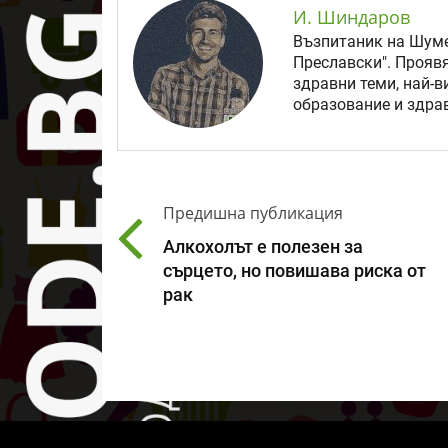
И. Шиндаров
Възпитаник на Шуме
Преславски". Прояв
здравни теми, най-в
образование и здрав
Предишна публикация
Алкохолът е полезен за
сърцето, но повишава риска от
рак