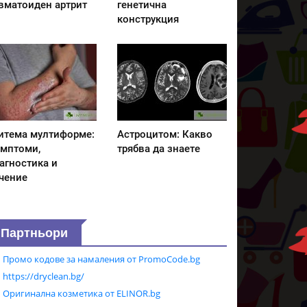
вматоиден артрит
генетична
конструкция
итема мултиформе:
Астроцитом: Какво
мптоми,
трябва да знаете
агностика и
чение
Партньори
Промо кодове за намаления от PromoCode.bg
https://dryclean.bg/
Оригинална козметика от ELINOR.bg