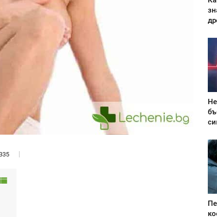
Ка
зн
др
Не
бъ
си
335
Пе
ко