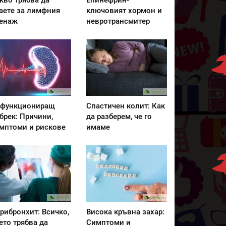
кво трябва да
Епинефрин-
аете за лимфния
ключовият хормон и
енаж
невротрансмитер
функциониращ
Спастичен колит: Как
брек: Причини,
да разберем, че го
мптоми и рискове
имаме
рибронхит: Всичко,
Висока кръвна захар:
ето трябва да
Симптоми и