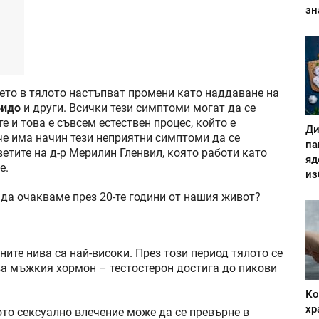
зн
мето в тялото настъпват промени като наддаване на
бидо
и други. Всички тези симптоми могат да се
 и това е съвсем естествен процес, който е
Ди
 че има начин тези неприятни симптоми да се
па
етите на д-р Мерилин Гленвил, която работи като
яд
е.
из
 да очакваме през 20-те години от нашия живот?
ните нива са най-високи. През този период тялото се
ова мъжкия хормон – тестостерон достига до пикови
Ко
хр
ото сексуално влечение може да се превърне в