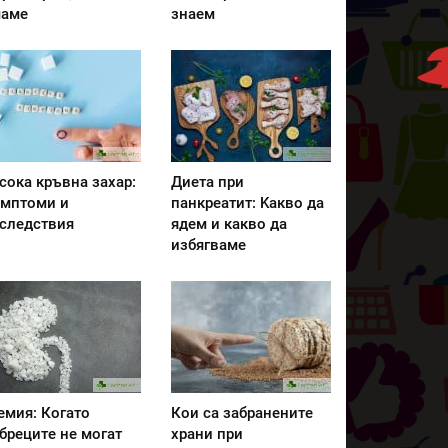
аме
знаем
сока кръвна захар:
Диета при
мптоми и
панкреатит: Kакво да
следствия
ядем и какво да
избягваме
емия: Когато
Кои са забранените
бреците не могат
храни при