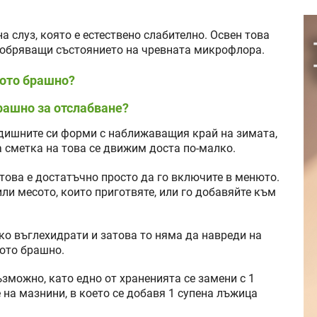
а слуз, която е естествено слабително. Освен това
одобряващи състоянието на чревната микрофлора.
ното брашно?
рашно за отслабване?
дишните си форми с наближаващия край на зимата,
а сметка на това се движим доста по-малко.
това е достатъчно просто да го включите в менюто.
ли месото, които приготвяте, или го добавяйте към
о въглехидрати и затова то няма да навреди на
ното брашно.
зможно, като едно от храненията се замени с 1
на мазнини, в което се добавя 1 супена лъжица