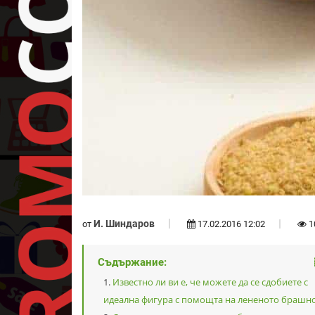
И. Шиндаров
от
17.02.2016 12:02
1
Съдържание:
Известно ли ви е, че можете да се сдобиете с
идеална фигура с помощта на лененото брашн