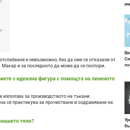
то
им
за
Ви
Си
отслабване е невъзможно, без да сме се отказали от
по
о. Макар и за последното да може да се поспори.
обиете с идеална фигура с помощта на лененото
се използва за производството на тъкани.
на се практикува за прочистване и оздравяване на
Ур
 нашето тяло?
бъ