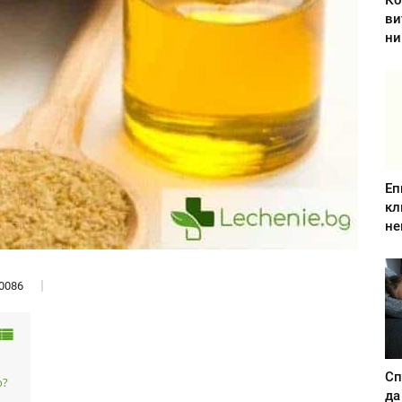
Ко
ви
ни
Еп
кл
не
0086
Сп
о?
да