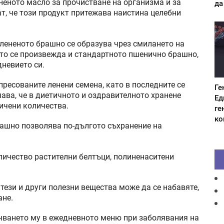
неното масло за прочистване на организма и за
да
т, че този продукт притежава наистина целебни
и лененото брашно се образува чрез смилането на
кто се произвежда и стандартното пшенично брашно,
дневието си.
пресованите ленени семена, като в последните се
Ге
ава, че в диетичното и оздравителното хранене
Ед
ичени количества.
ге
ко
рашно позволява по-дългото съхранение на
личество растителни белтъци, полиненаситени
 тези и други полезни вещества може да се набавяте,
ане.
чването му в ежедневното меню при заболявания на