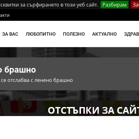
квитки за сърфирането в този уеб сайт.
Разбирам
За
акти
ЗА ВАС
ЛЮБОПИТНО
ПОЛЕЗНО
АКТУАЛНО
ЗДРА
но брашно
 се отслабва с ленено брашно