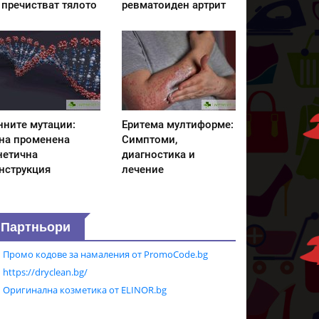
 пречистват тялото
ревматоиден артрит
нните мутации:
Еритема мултиформе:
на променена
Симптоми,
нетична
диагностика и
нструкция
лечение
Партньори
Промо кодове за намаления от PromoCode.bg
https://dryclean.bg/
Оригинална козметика от ELINOR.bg