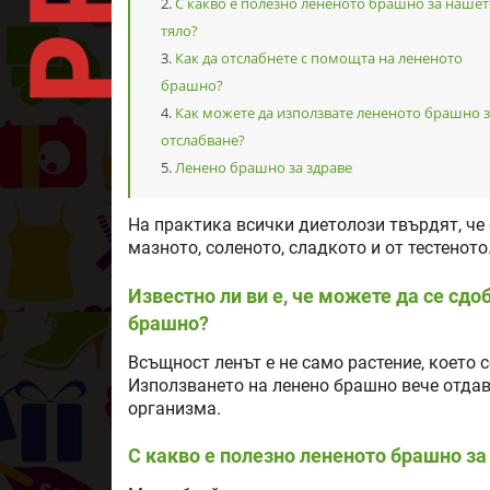
С какво е полезно лененото брашно за наше
тяло?
Как да отслабнете с помощта на лененото
брашно?
Как можете да използвате лененото брашно 
отслабване?
Ленено брашно за здраве
На практика всички диетолози твърдят, че 
мазното, соленото, сладкото и от тестенот
Известно ли ви е, че можете да се сд
брашно?
Всъщност ленът е не само растение, което 
Използването на ленено брашно вече отдав
организма.
С какво е полезно лененото брашно за