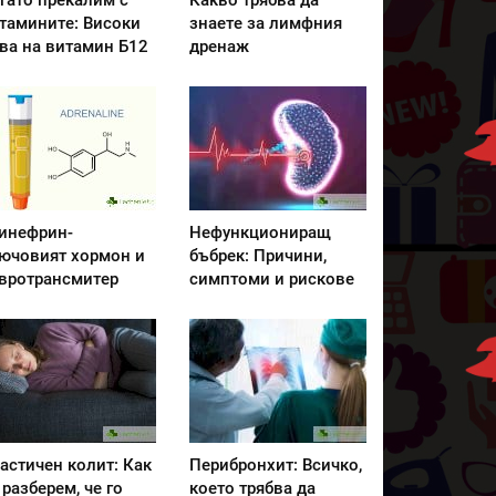
гато прекалим с
Какво трябва да
тамините: Високи
знаете за лимфния
ва на витамин Б12
дренаж
инефрин-
Нефункциониращ
ючовият хормон и
бъбрек: Причини,
вротрансмитер
симптоми и рискове
астичен колит: Как
Перибронхит: Всичко,
 разберем, че го
което трябва да