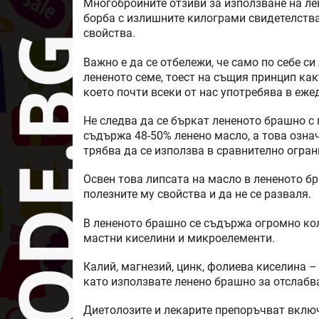
Многобройните отзиви за използване на ле
борба с излишните килограми свидетелства
свойства.
Важно е да се отбележи, че само по себе с
лененото семе, тоест на същия принцип ка
което почти всеки от нас употребява в еже
Не следва да се бъркат лененото брашно с 
съдържа 48-50% ленено масло, а това означ
трябва да се използва в сравнително огран
Освен това липсата на масло в лененото б
полезните му свойства и да не се разваля.
В лененото брашно се съдържа огромно ко
мастни киселини и микроелементи.
Калий, магнезий, цинк, фолиева киселина –
като използвате ленено брашно за отслабв
Диетолозите и лекарите препоръчват вклю