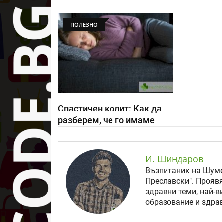
ПОЛЕЗНО
Спастичен колит: Как да
разберем, че го имаме
И. Шиндаров
Възпитаник на Шуме
Преславски". Прояв
здравни теми, най-в
образование и здрав