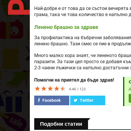
Най-добре е от това да се състои вечерята
грама, така че това количество е напълно д
Ленено брашно за здраве
За профилактика на бъбречни заболявания
ленено брашно. Тази смес се пие в продълже
Много малко хора знаят, че лененото браш
паразити. За тази цел просто се добавя къ
2-3 чаени лъжички са напълно достатъчни 
Помогни на приятел да бъде здрав!
★★★★★
★★★★★
★★★★★
4.46
123
Д
Facebook
Twitter
Подобни статии