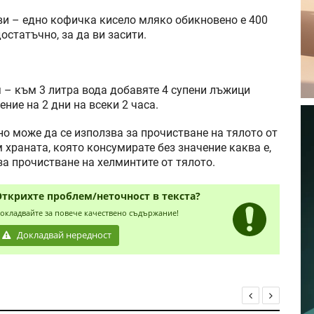
 ви – едно кофичка кисело мляко обикновено е 400
остатъчно, за да ви засити.
 – към 3 литра вода добавяте 4 супени лъжици
ние на 2 дни на всеки 2 часа.
но може да се използва за прочистване на тялото от
м храната, която консумирате без значение каква е,
за прочистване на хелминтите от тялото.
Открихте проблем/неточност в текста?
окладвайте за повече качествено съдържание!
Докладвай нередност