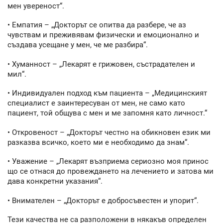
мен увереност“.
• Емпатия – „Докторът се опитва да разбере, че аз
чувствам и преживявам физически и емоционално и
създава усещане у мен, че ме разбира“.
• Хуманност – „Лекарят е грижовен, състрадателен и
мил“.
• Индивидуален подход към пациента – „Медицинският
специалист е заинтересуван от мен, не само като
пациент, той общува с мен и ме запомня като личност.“
• Откровеност – „Докторът честно на обикновен език ми
разказва всичко, което ми е необходимо да знам“.
• Уважение – „Лекарят възприема сериозно моя принос
що се отнася до провеждането на лечението и затова ми
дава конкретни указания“.
• Внимателен – „Докторът е добросъвестен и упорит“.
Тези качества не са разположени в някакъв определен