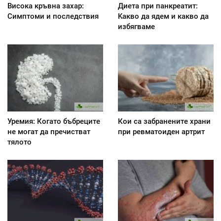
Висока кръвна захар:
Диета при панкреатит:
Симптоми и последствия
Kакво да ядем и какво да
избягваме
Уремия: Когато бъбреците
Кои са забранените храни
не могат да пречистват
при ревматоиден артрит
тялото