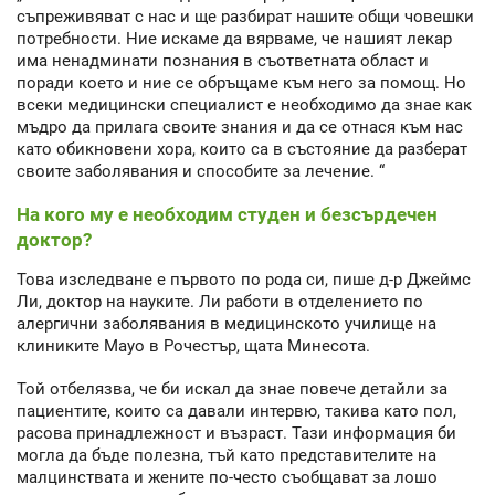
съпреживяват с нас и ще разбират нашите общи човешки
потребности. Ние искаме да вярваме, че нашият лекар
има ненадминати познания в съответната област и
поради което и ние се обръщаме към него за помощ. Но
всеки медицински специалист е необходимо да знае как
мъдро да прилага своите знания и да се отнася към нас
като обикновени хора, които са в състояние да разберат
своите заболявания и способите за лечение. “
На кого му е необходим студен и безсърдечен
доктор?
Това изследване е първото по рода си, пише д-р Джеймс
Ли, доктор на науките. Ли работи в отделението по
алергични заболявания в медицинското училище на
клиниките Mayo в Рочестър, щата Минесота.
Той отбелязва, че би искал да знае повече детайли за
пациентите, които са давали интервю, такива като пол,
расова принадлежност и възраст. Тази информация би
могла да бъде полезна, тъй като представителите на
малцинствата и жените по-често съобщават за лошо