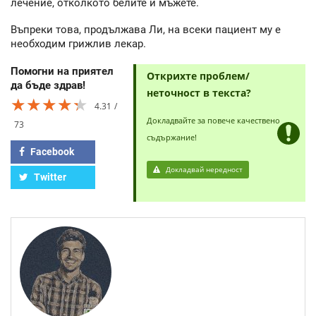
лечение, отколкото белите и мъжете.
Въпреки това, продължава Ли, на всеки пациент му е
необходим грижлив лекар.
Помогни на приятел
Открихте проблем/
да бъде здрав!
неточност в текста?
★★★★★
★★★★★
★★★★★
4.31
Докладвайте за повече качествено
73
съдържание!
Facebook
Докладвай нередност
Twitter