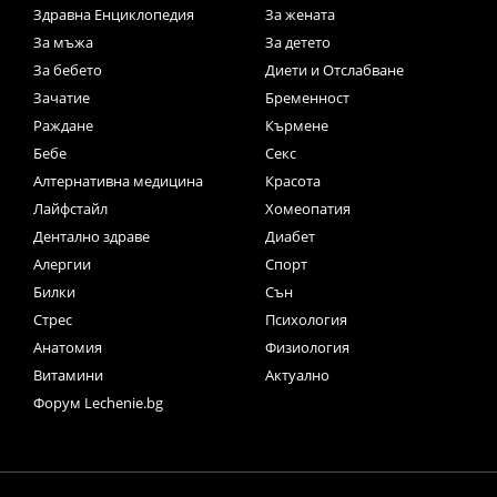
Здравна Енциклопедия
За жената
За мъжа
За детето
За бебето
Диети и Отслабване
Зачатие
Бременност
Раждане
Кърмене
Бебе
Секс
Алтернативна медицина
Красота
Лайфстайл
Хомеопатия
Дентално здраве
Диабет
Алергии
Спорт
Билки
Сън
Стрес
Психология
Анатомия
Физиология
Витамини
Актуално
Форум Lechenie.bg