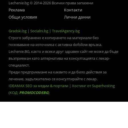
Lechenie.bg © 2014-2026 Всички права запазени
Реклама
Контакти
Общи условия
Лични данни
Gradski.bg
|
Socialni.bg
|
TravelAgency.bg
Строго забранено е копирането на материали без
позоваване на източника с активна dofollow връзка.
Lechenie.BG, както и всеки друг здравен сайт не може да бъде
възприеман като алтернатива на консултацията с лекар-
специалист.
Преди предприемане на каквито и да било действия за
лечение, задължително се консултирайте с лекар.
IDEAMAX SEO за медии & портали
|
Хостинг от Superhosting
(КОД:
PROMOCODEBG
)