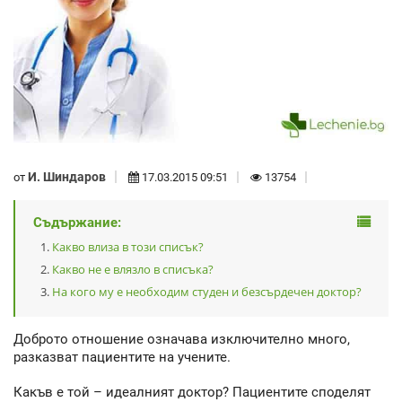
И. Шиндаров
от
17.03.2015 09:51
13754
Съдържание:
Какво влиза в този списък?
Какво не е влязло в списъка?
На кого му е необходим студен и безсърдечен доктор?
Доброто отношение означава изключително много,
разказват пациентите на учените.
Какъв е той – идеалният доктор? Пациентите споделят