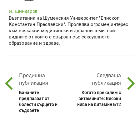
И. Шиндаров
Възпитаник на Шуменския Университет "Епископ
Константин Преславски". Проявява огромен интерес
към всякакви медицински и здравни теми, най-
видните от които е свързан със сексуалното
образование и здраве.
Предишна
Следваща
публикация
публикация
Бананите
Когато прекалим с
предпазват от
витамините: Високи
болести сърцето и
нива на витамин Б12
съдовете