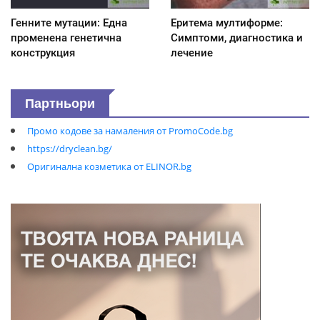
Генните мутации: Една
Еритема мултиформе:
променена генетична
Симптоми, диагностика и
конструкция
лечение
Партньори
Промо кодове за намаления от PromoCode.bg
https://dryclean.bg/
Оригинална козметика от ELINOR.bg