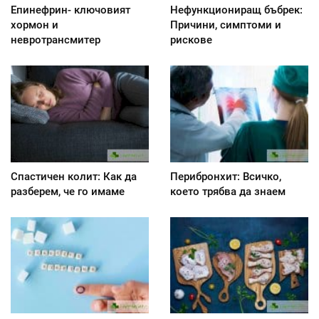
Епинефрин- ключовият
Нефункциониращ бъбрек:
хормон и
Причини, симптоми и
невротрансмитер
рискове
Спастичен колит: Как да
Перибронхит: Всичко,
разберем, че го имаме
което трябва да знаем