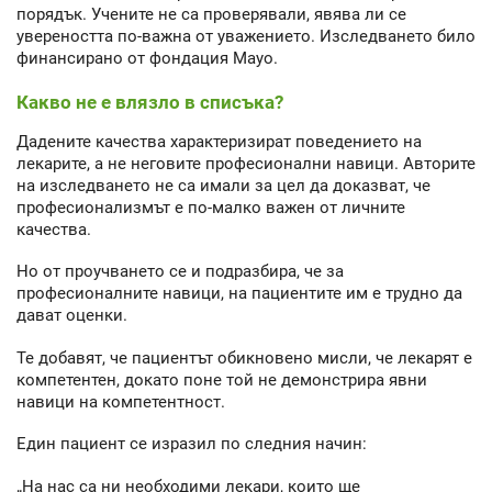
порядък. Учените не са проверявали, явява ли се
увереността по-важна от уважението. Изследването било
финансирано от фондация Mayo.
Какво не е влязло в списъка?
Дадените качества характеризират поведението на
лекарите, а не неговите професионални навици. Авторите
на изследването не са имали за цел да доказват, че
професионализмът е по-малко важен от личните
качества.
Но от проучването се и подразбира, че за
професионалните навици, на пациентите им е трудно да
дават оценки.
Те добавят, че пациентът обикновено мисли, че лекарят е
компетентен, докато поне той не демонстрира явни
навици на компетентност.
Един пациент се изразил по следния начин:
„На нас са ни необходими лекари, които ще