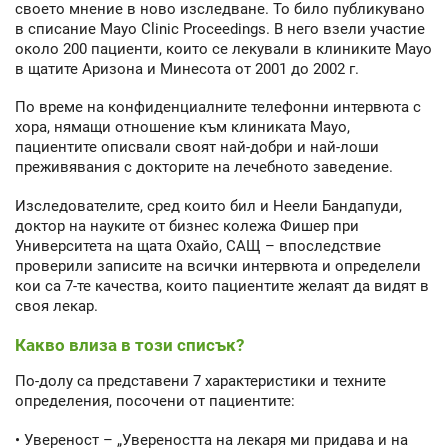
своето мнение в ново изследване. То било публикувано
в списание Mayo Clinic Proceedings. В него взели участие
около 200 пациенти, които се лекували в клиниките Mayo
в щатите Аризона и Минесота от 2001 до 2002 г.
По време на конфиденциалните телефонни интервюта с
хора, нямащи отношение към клиниката Mayo,
пациентите описвали своят най-добри и най-лоши
преживявания с докторите на лечебното заведение.
Изследователите, сред които бил и Неели Бандапуди,
доктор на науките от бизнес колежа Фишер при
Университета на щата Охайо, САЩ – впоследствие
проверили записите на всички интервюта и определели
кои са 7-те качества, които пациентите желаят да видят в
своя лекар.
Какво влиза в този списък?
По-долу са представени 7 характеристики и техните
определения, посочени от пациентите:
• Увереност – „Увереността на лекаря ми придава и на