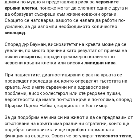
движи по-мудно и представлява риск за
червените
кръвни клетки
, понеже могат да слепнат една с друга и
да образуват съсиреци към жизненоважни органи.
Сърцето се натоварва, защото се налага да работи по-
усилено, за да изпомпи необходимото количество
кислород
.
Според д-р Бауман, вискозитетът на кръвта може да се
увеличи, по много причини като резултат от приема на
някои
лекарства
, поради прекомерно количество
червени кръвни клетки или високи
липидни нива
.
При пациентите, диагностицирани с рак на кръвта се
провеждат изследвания, които определят гъстотата на
кръвта. Ако имате сърдечни или здравословни
проблеми, висок холестерол или сте редовен пушач,
вероятността да имате по-гъста кръв е по-голяма, според
Шрирам Падма Набхан, кардиолог в Балтимор.
За да подобрим начина си на живот и да се предпазим от
сгъстяване на кръвта има различни стратегии, които ще
подобрят вискозитета и ще подобрят нормалната
функция на сърцето. Освен че регулират
телесното тегло
,