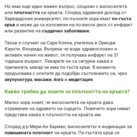
Но има още един важен въпрос, свързан с вискозитета
или
плътността
на кръвта. Според здравния доклад от
Харвардския университет, по-пълните хора имат
по-гъста
кръв
и може да са изложени на по-висок риск от инфаркт
или развитие на
сърдечно заболяване
.
Такъв е случаят на Сара Клена, учителка в Ориндж
Каунти, Флорида. Въпреки че води здравословен и
активен начин на живот, тя получава инфаркт на 31
годишна възраст. Лекарите не са сигурни каква е
причината, макар че има по-гъста кръв. В момента
продължава с опитите да подобри състоянието си, чрез
акупунктура
,
масажи
,
йога
и
медитация
.
Какво трябва да знаете за плътността на кръвта?
Малко хора знаят, че вискозитета на кръвта дава
отражение на здравето на сърцето. Повечето хора нямат
представа каква е плътността на кръвта им.
Според д-р Мери-Ан Бауман, вискозитетът е индикация за
повишената плътност
на кръвта. По-гъстата кръв се