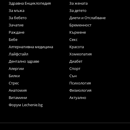
Здравна Енциклопедия
За жената
За мъжа
За детето
За бебето
Диети и Отслабване
Зачатие
Бременност
Раждане
Кърмене
Бебе
Секс
Алтернативна медицина
Красота
Лайфстайл
Хомеопатия
Дентално здраве
Диабет
Алергии
Спорт
Билки
Сън
Стрес
Психология
Анатомия
Физиология
Витамини
Актуално
Форум Lechenie.bg