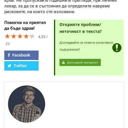
кръв. Не пропускайте годишните прегледи, при личния
лекар, за да се в състояния да определите навреме
рисковете, на които сте изложени.
Помогни на приятел
Открихте проблем/
да бъде здрав!
неточност в текста?
★★★★★
★★★★★
★★★★★
4.33
Докладвайте за повече качествено
77
съдържание!
Facebook
Докладвай нередност
Twitter