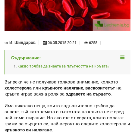
И. Шиндаров
от
06.05.2015 20:21
6258
Съдържание:
Какво трябва да знаете за плътността на кръвта?
Въпреки че не получава толкова внимание, колкото
холестерола
или
кръвното налягане
,
вискозитетът
на
кръвта играе важна роля за
здравето на сърцето
.
Има няколко неща, които задължително трябва да
знаете, тъй като темата с гъстотата на кръвта не е сред
най-коментирание. Но ако сте от хората, които полагат
грижи за сърцето си, най-вероятно следите холестерола и
кръвното си налягане
.