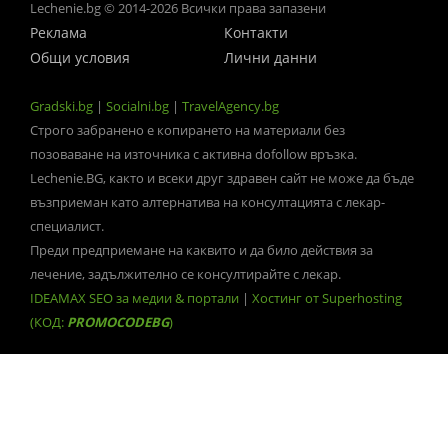
Lechenie.bg © 2014-2026 Всички права запазени
Реклама
Контакти
Общи условия
Лични данни
Gradski.bg
|
Socialni.bg
|
TravelAgency.bg
Строго забранено е копирането на материали без
позоваване на източника с активна dofollow връзка.
Lechenie.BG, както и всеки друг здравен сайт не може да бъде
възприеман като алтернатива на консултацията с лекар-
специалист.
Преди предприемане на каквито и да било действия за
лечение, задължително се консултирайте с лекар.
IDEAMAX SEO за медии & портали
|
Хостинг от Superhosting
(КОД:
PROMOCODEBG
)