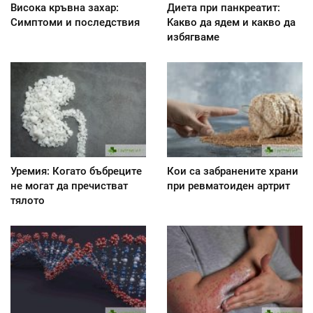
Висока кръвна захар:
Диета при панкреатит:
Симптоми и последствия
Kакво да ядем и какво да
избягваме
Уремия: Когато бъбреците
Кои са забранените храни
не могат да пречистват
при ревматоиден артрит
тялото