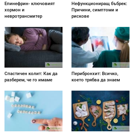
Епинефрин- ключовият
Нефункциониращ бъбрек:
хормон и
Причини, симптоми и
невротрансмитер
рискове
Спастичен колит: Как да
Перибронхит: Всичко,
разберем, че го имаме
което трябва да знаем