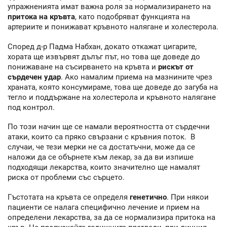
упражненията имат важна роля за нормализирането на
притока на кръвта
, като подобряват функцията на
артериите и понижават кръвното налягане и холестерола.
Според д-р Падма Набхан, докато откажат цигарите,
хората ще извървят дълъг път, но това ще доведе до
понижаване на съсирването на кръвта и
рискът от
сърдечен удар
. Ако намалим приема на мазнините чрез
храната, която консумираме, това ще доведе до загуба на
тегло и поддържане на холестерола и кръвното налягане
под контрол.
По този начин ще се намали вероятността от сърдечни
атаки, които са пряко свързани с кръвния поток. В
случаи, че тези мерки не са достатъчни, може да се
наложи да се обърнете към лекар, за да ви изпише
подходящи лекарства, които значително ще намалят
риска от проблеми със сърцето.
Гъстотата на кръвта се определя
генетично
. При някои
пациенти се налага специфично лечение и прием на
определени лекарства, за да се нормализира притока на