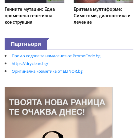
Генните мутации: Една
Еритема мултиформе:
променена генетична
Симптоми, диагностика и
конструкция
лечение
Партньори
Промо кодове за намаления от PromoCode.bg
https://dryclean.bg/
Оригинална козметика от ELINOR.bg