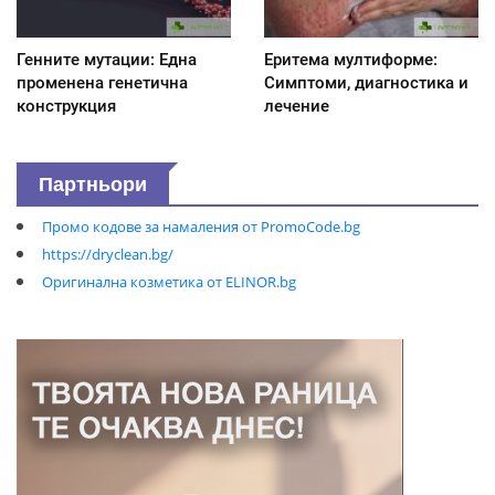
Генните мутации: Една
Еритема мултиформе:
променена генетична
Симптоми, диагностика и
конструкция
лечение
Партньори
Промо кодове за намаления от PromoCode.bg
https://dryclean.bg/
Оригинална козметика от ELINOR.bg