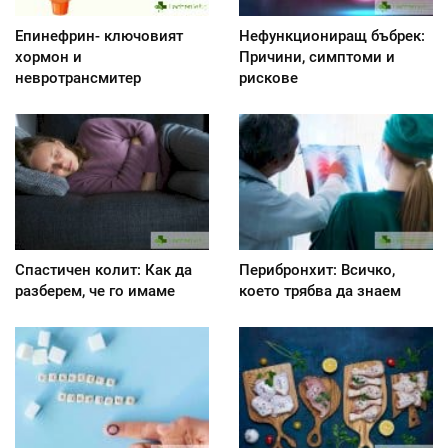
Епинефрин- ключовият
Нефункциониращ бъбрек:
хормон и
Причини, симптоми и
невротрансмитер
рискове
Спастичен колит: Как да
Перибронхит: Всичко,
разберем, че го имаме
което трябва да знаем