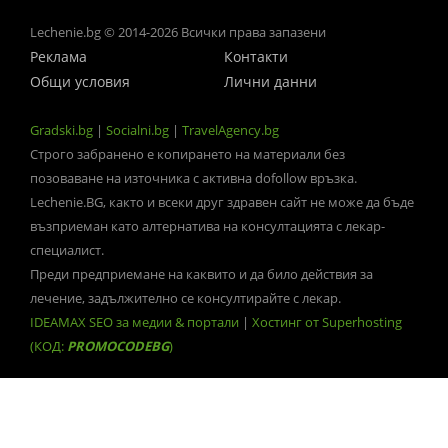
Lechenie.bg © 2014-2026 Всички права запазени
Реклама
Контакти
Общи условия
Лични данни
Gradski.bg
|
Socialni.bg
|
TravelAgency.bg
Строго забранено е копирането на материали без
позоваване на източника с активна dofollow връзка.
Lechenie.BG, както и всеки друг здравен сайт не може да бъде
възприеман като алтернатива на консултацията с лекар-
специалист.
Преди предприемане на каквито и да било действия за
лечение, задължително се консултирайте с лекар.
IDEAMAX SEO за медии & портали
|
Хостинг от Superhosting
(КОД:
PROMOCODEBG
)