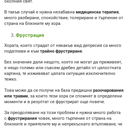
околния свят.
В такъв случай е нужна незабавна
медицинска терапия
,
много разбиране, спокойствие, толериране и търпение от
страна на близките му хора.
Фрустрация
Хората, които страдат от някакъв вид депресия са много
податливи и към
трайно фрустриране
.
Без значение дали нещото, което не могат да преживеят,
е нещо голямо или съвсем дребен детайл от цялостната
картина, те изживяват цялата ситуация изключително
тежко.
Това може да се получи на база предишни
разочарования
или травми
, за които тези хора си спомнят в определени
моменти и в резултат се фрустрират още повече.
За преодоляване на този проблем е нужна много работа
с
фрустрирания
човек, много търпение от страна на
близките и приятелите му и непрекъснато втълпяване, че