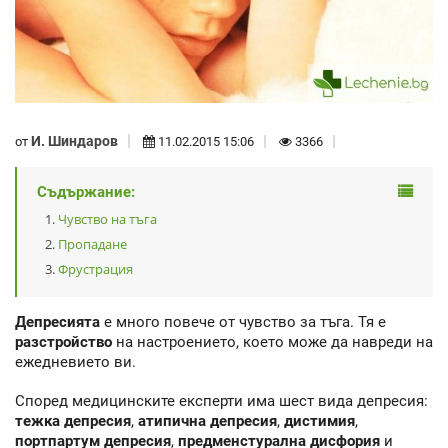
И. Шиндаров
от
11.02.2015 15:06
3366
Съдържание:
Чувство на тъга
Пропадане
Фрустрация
Депресията
е много повече от чувство за тъга. Тя е
разстройство
на настроението, което може да навреди на
ежедневието ви.
Според медицинските експерти има шест вида депресия:
тежка депресия
,
атипична депресия
,
дистимия
,
портпартум депресия
,
предменстурална дисфория
и