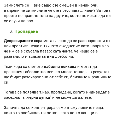
Замислете се – вие също сте смешен в нечии очи,
въпреки че си мислите че сте преуспяващ, нали? За това
просто не правете това на другите, което не искате да ви
се случи на вас.
Пропадане
Депресираните хора
могат лесно да се разочароват и от
най-простите неща в тяхното ежедневие като например,
че им се е скъсала пазарската чанта, че нещо се е
развалило и всякакъв вид дреболии.
Тези хора са с много
лабилна психика
и могат да
преживеят абсолютно всичко много тежко, а в резултат
ще бъдат разочаровани от себе си, близките и роднините
си.
Тогава се появява т.нар. пропадане, когато индивидът е
заседнал в „
черна дупка
” и не може да излезе.
Започва да се концентрира само върху лошите неща,
които го заобикалят и остава като кон с капаци за