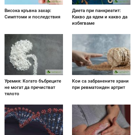
Висока кръвна захар:
Диета при панкреатит:
Симптоми и последствия
Kакво да ядем и какво да
избягваме
Уремия: Когато бъбреците
Кои са забранените храни
не могат да пречистват
при ревматоиден артрит
тялото