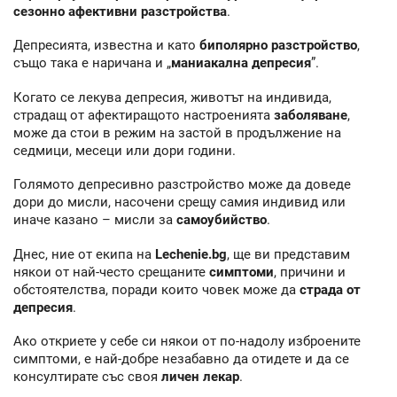
сезонно афективни разстройства
.
Депресията, известна и като
биполярно разстройство
,
също така е наричана и „
маниакална депресия
”.
Когато се лекува депресия, животът на индивида,
стрaдащ от афектиращото настроенията
заболяване
,
може да стои в режим на застой в продължение на
седмици, месеци или дори години.
Голямото депресивно разстройство може да доведе
дори до мисли, насочени срещу самия индивид или
иначе казано – мисли за
самоубийство
.
Днес, ние от екипа на
Lechenie.bg
, ще ви представим
някои от най-често срещаните
симптоми
, причини и
обстоятелства, поради които човек може да
страда от
депресия
.
Ако откриете у себе си някои от по-надолу изброените
симптоми, е най-добре незабавно да отидете и да се
консултирате със своя
личен лекар
.