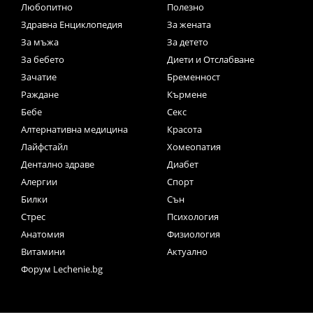
Любопитно
Полезно
Здравна Енциклопедия
За жената
За мъжа
За детето
За бебето
Диети и Отслабване
Зачатие
Бременност
Раждане
Кърмене
Бебе
Секс
Алтернативна медицина
Красота
Лайфстайл
Хомеопатия
Дентално здраве
Диабет
Алергии
Спорт
Билки
Сън
Стрес
Психология
Анатомия
Физиология
Витамини
Актуално
Форум Lechenie.bg