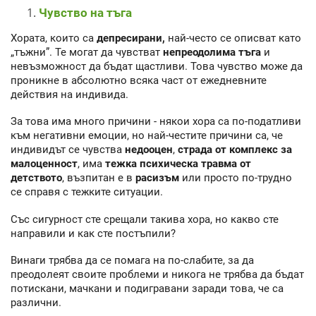
Чувство на тъга
Хората, които са
депресирани,
най-често се описват като
„тъжни”. Те могат да чувстват
непреодолима тъга
и
невъзможност да бъдат щастливи. Това чувство може да
проникне в абсолютно всяка част от ежедневните
действия на индивида.
За това има много причини - някои хора са по-податливи
към негативни емоции, но най-честите причини са, че
индивидът се чувства
недооцен
,
страда от комплекс за
мaлoценност
, има
тежка психическа травма от
детството
, възпитан е в
расизъм
или просто по-трудно
се справя с тежките ситуации.
Със сигурност сте срещали такива хора, но какво сте
направили и как сте постъпили?
Винаги трябва да се помага на по-слабите, за да
преодолеят своите проблеми и никога не трябва да бъдат
потискани, мачкани и подигравани заради това, че са
различни.