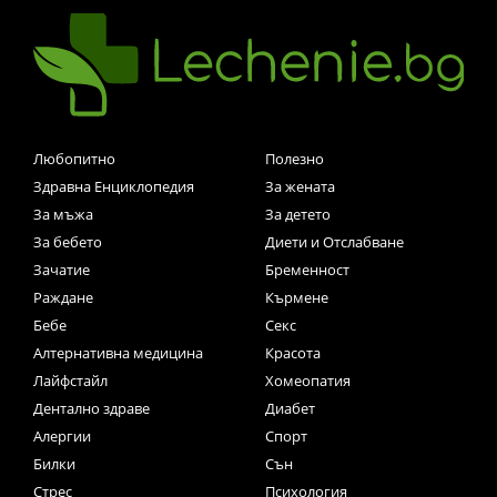
Любопитно
Полезно
Здравна Енциклопедия
За жената
За мъжа
За детето
За бебето
Диети и Отслабване
Зачатие
Бременност
Раждане
Кърмене
Бебе
Секс
Алтернативна медицина
Красота
Лайфстайл
Хомеопатия
Дентално здраве
Диабет
Алергии
Спорт
Билки
Сън
Стрес
Психология