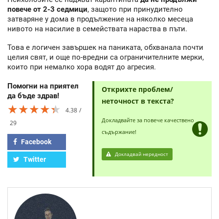
повече от 2-3 седмици
, защото при принудително
затваряне у дома в продължение на няколко месеца
нивото на насилие в семействата нараства в пъти.
Това е логичен завършек на паниката, обхванала почти
целия свят, и още по-вредни са ограничителните мерки,
които при немалко хора водят до агресия.
Помогни на приятел
Открихте проблем/
да бъде здрав!
неточност в текста?
★★★★★
★★★★★
★★★★★
4.38
Докладвайте за повече качествено
29
съдържание!
Facebook
Докладвай нередност
Twitter