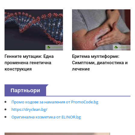
Генните мутации: Една
Еритема мултиформе:
променена генетична
Симптоми, диагностика и
конструкция
лечение
Партньори
Промо кодове за намаления от PromoCode.bg
https://dryclean.bg/
Оригинална козметика от ELINOR.bg