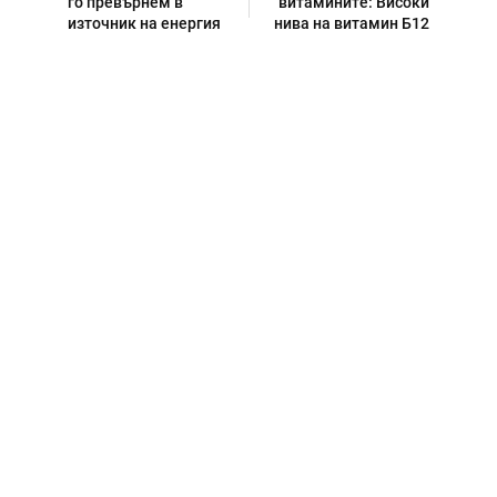
го превърнем в
витамините: Високи
източник на енергия
нива на витамин Б12