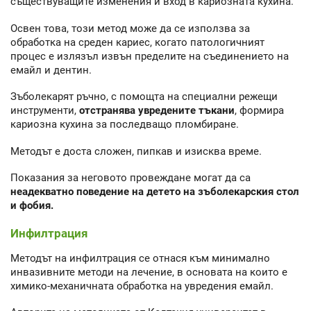
съществуващите изменения и вход в кариозната кухина.
Освен това, този метод може да се използва за
обработка на среден кариес, когато патологичният
процес е излязъл извън пределите на съединението на
емайл и дентин.
Зъболекарят ръчно, с помощта на специални режещи
инструменти,
отстранява увредените тъкани
, формира
кариозна кухина за последващо пломбиране.
Методът е доста сложен, пипкав и изисква време.
Показания за неговото провеждане могат да са
неадекватно поведение на детето на зъболекарския стол
и фобия.
Инфилтрация
Методът на инфилтрация се отнася към минимално
инвазивните методи на лечение, в основата на които е
химико-механичната обработка на увредения емайл.