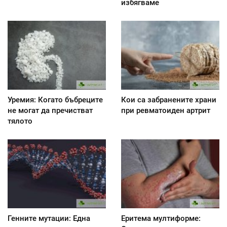
избягваме
Уремия: Когато бъбреците
Кои са забранените храни
не могат да пречистват
при ревматоиден артрит
тялото
Генните мутации: Една
Еритема мултиформе: