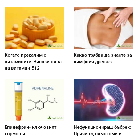
Когато прекалим с
Какво трябва да знаете за
витамините: Високи нива
лимфния дренаж
на витамин Б12
Епинефрин- ключовият
Нефункциониращ бъбрек:
хормон и
Причини, симптоми и