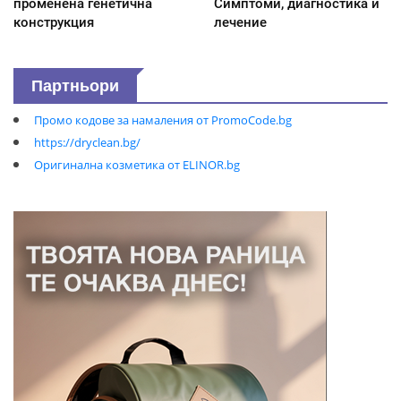
променена генетична
Симптоми, диагностика и
конструкция
лечение
Партньори
Промо кодове за намаления от PromoCode.bg
https://dryclean.bg/
Оригинална козметика от ELINOR.bg