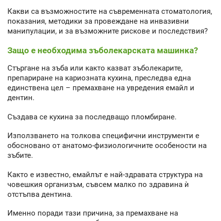
Какви са възможностите на съвременната стоматология,
показания, методики за провеждане на инвазивни
манипулации, и за възможните рискове и последствия?
Защо е необходима зъболекарската машинка?
Стъргане на зъба или както казват зъболекарите,
препариране на кариозната кухина, преследва една
единствена цел – премахване на увредения емайл и
дентин.
Създава се кухина за последващо пломбиране.
Използването на толкова специфични инструменти е
обосновано от анатомо-физиологичните особености на
зъбите.
Както е известно, емайлът е най-здравата структура на
човешкия организъм, съвсем малко по здравина ѝ
отстъпва дентина.
Именно поради тази причина, за премахване на