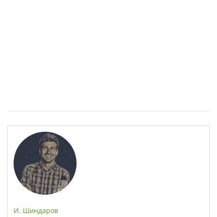
Спастичен колит: Как да разберем, че го имаме
И. Шиндаров