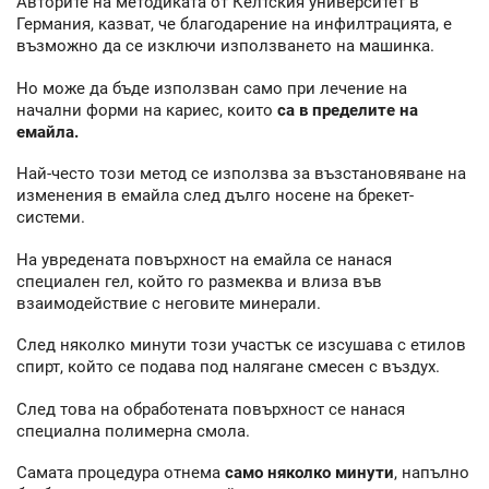
Авторите на методиката от Келтския университет в
Германия, казват, че благодарение на инфилтрацията, е
възможно да се изключи използването на машинка.
Но може да бъде използван само при лечение на
начални форми на кариес, които
са в пределите на
емайла.
Най-често този метод се използва за възстановяване на
изменения в емайла след дълго носене на брекет-
системи.
На увредената повърхност на емайла се нанася
специален гел, който го размеква и влиза във
взаимодействие с неговите минерали.
След няколко минути този участък се изсушава с етилов
спирт, който се подава под налягане смесен с въздух.
След това на обработената повърхност се нанася
специална полимерна смола.
Самата процедура отнема
само няколко минути
, напълно