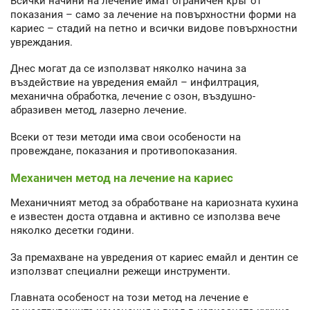
Всички начини на лечение имат ограничен кръг от
показания – само за лечение на повърхностни форми на
кариес – стадий на петно и всички видове повърхностни
увреждания.
Днес могат да се използват няколко начина за
въздействие на увредения емайл – инфилтрация,
механична обработка, лечение с озон, въздушно-
абразивен метод, лазерно лечение.
Всеки от тези методи има свои особености на
провеждане, показания и противопоказания.
Механичен метод на лечение на кариес
Механичният метод за обработване на кариозната кухина
е известен доста отдавна и активно се използва вече
няколко десетки години.
За премахване на увредения от кариес емайл и дентин се
използват специални режещи инструменти.
Главната особеност на този метод на лечение е