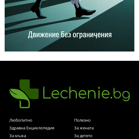
Любопитно
Полезно
Здравна Енциклопедия
За жената
За мъжа
За детето