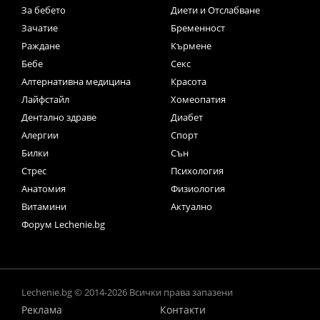
За бебето
Диети и Отслабване
Зачатие
Бременност
Раждане
Кърмене
Бебе
Секс
Алтернативна медицина
Красота
Лайфстайл
Хомеопатия
Дентално здраве
Диабет
Алергии
Спорт
Билки
Сън
Стрес
Психология
Анатомия
Физиология
Витамини
Актуално
Форум Lechenie.bg
Lechenie.bg © 2014-2026 Всички права запазени
Реклама
Контакти