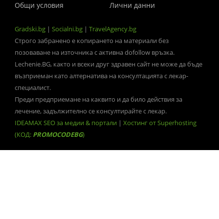
Общи условия
Лични данни
Gradski.bg
|
Socialni.bg
|
TravelAgency.bg
Строго забранено е копирането на материали без
позоваване на източника с активна dofollow връзка.
Lechenie.BG, както и всеки друг здравен сайт не може да бъде
възприеман като алтернатива на консултацията с лекар-
специалист.
Преди предприемане на каквито и да било действия за
лечение, задължително се консултирайте с лекар.
IDEAMAX SEO за медии & портали
|
Хостинг от Superhosting
(КОД:
PROMOCODEBG
)