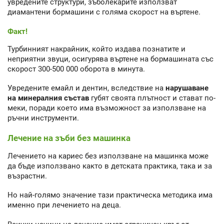
увредените структури, зъболекарите използват
диамантени бормашини с голяма скорост на въртене.
Факт!
Турбинният накрайник, който издава познатите и
неприятни звуци, осигурява въртене на бормашината със
скорост 300-500 000 оборота в минута.
Увредените емайл и дентин, вследствие на
нарушаване
на минералния състав
губят своята плътност и стават по-
меки, поради което има възможност за използване на
ръчни инструменти.
Лечение на зъби без машинка
Лечението на кариес без използване на машинка може
да бъде използвано както в детската практика, така и за
възрастни.
Но най-голямо значение тази практическа методика има
именно при лечението на деца.