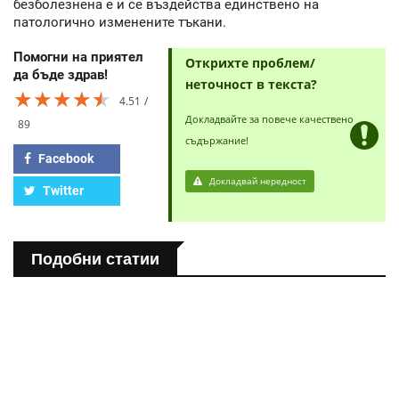
безболезнена е и се въздейства единствено на
патологично изменените тъкани.
Помогни на приятел
Открихте проблем/
да бъде здрав!
неточност в текста?
★★★★★
★★★★★
★★★★★
4.51
Докладвайте за повече качествено
89
съдържание!
Facebook
Докладвай нередност
Twitter
Подобни статии
ПОЛЕЗНО