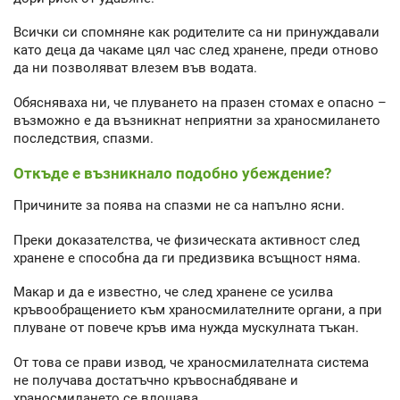
Всички си спомняне как родителите са ни принуждавали
като деца да чакаме цял час след хранене, преди отново
да ни позволяват влезем във водата.
Обясняваха ни, че плуването на празен стомах е опасно –
възможно е да възникнат неприятни за храносмилането
последствия, спазми.
Откъде е възникнало подобно убеждение?
Причините за поява на спазми не са напълно ясни.
Преки доказателства, че физическата активност след
хранене е способна да ги предизвика всъщност няма.
Макар и да е известно, че след хранене се усилва
кръвообращението към храносмилателните органи, а при
плуване от повече кръв има нужда мускулната тъкан.
От това се прави извод, че храносмилателната система
не получава достатъчно кръвоснабдяване и
храносмилането се влошава.