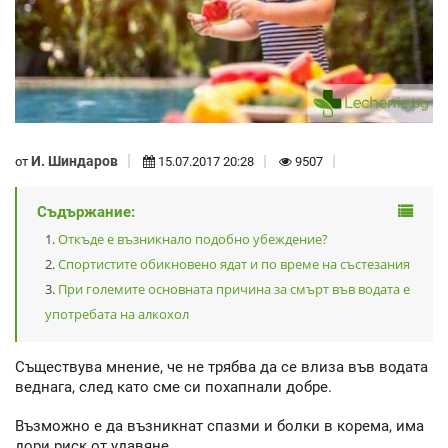
И. Шиндаров
от
15.07.2017 20:28
9507
Съдържание:
Откъде е възникнало подобно убеждение?
Спортистите обикновено ядат и по време на състезания
При големите основната причина за смърт във водата е
употребата на алкохол
Съществува мнение, че не трябва да се влиза във водата
веднага, след като сме си похапнали добре.
Възможно е да възникнат спазми и болки в корема, има
дори риск от удавяне.