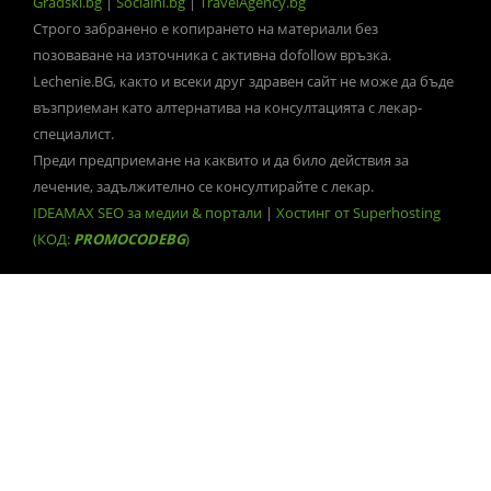
Gradski.bg
|
Socialni.bg
|
TravelAgency.bg
Строго забранено е копирането на материали без
позоваване на източника с активна dofollow връзка.
Lechenie.BG, както и всеки друг здравен сайт не може да бъде
възприеман като алтернатива на консултацията с лекар-
специалист.
Преди предприемане на каквито и да било действия за
лечение, задължително се консултирайте с лекар.
IDEAMAX SEO за медии & портали
|
Хостинг от Superhosting
(КОД:
PROMOCODEBG
)