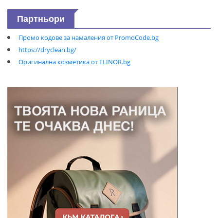
Партньори
Промо кодове за намаления от PromoCode.bg
https://dryclean.bg/
Оригинална козметика от ELINOR.bg