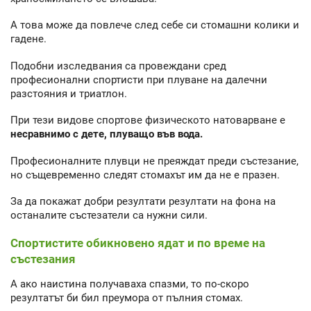
А това може да повлече след себе си стомашни колики и
гадене.
Подобни изследвания са провеждани сред
професионални спортисти при плуване на далечни
разстояния и триатлон.
При тези видове спортове физическото натоварване е
несравнимо с дете, плуващо във вода.
Професионалните плувци не преяждат преди състезание,
но същевременно следят стомахът им да не е празен.
За да покажат добри резултати резултати на фона на
останалите състезатели са нужни сили.
Спортистите обикновено ядат и по време на
състезания
А ако наистина получаваха спазми, то по-скоро
резултатът би бил преумора от пълния стомах.