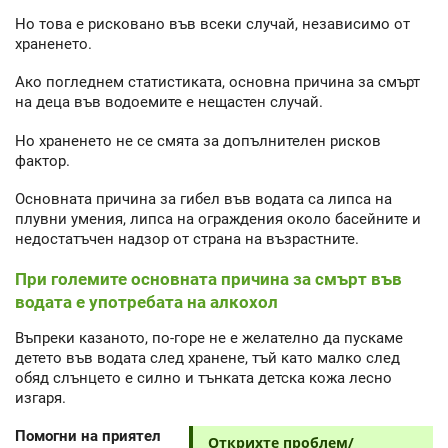
Но това е рисковано във всеки случай, независимо от
храненето.
Ако погледнем статистиката, основна причина за смърт
на деца във водоемите е нещастен случай.
Но храненето не се смята за допълнителен рисков
фактор.
Основната причина за гибел във водата са липса на
плувни умения, липса на ограждения около басейните и
недостатъчен надзор от страна на възрастните.
При големите основната причина за смърт във
водата е употребата на алкохол
Въпреки казаното, по-горе не е желателно да пускаме
детето във водата след хранене, тъй като малко след
обяд слънцето е силно и тънката детска кожа лесно
изгаря.
Помогни на приятел
Открихте проблем/