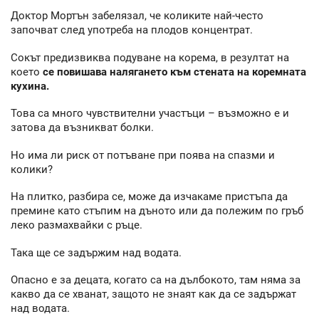
Доктор Мортън забелязал, че коликите най-често
започват след употреба на плодов концентрат.
Сокът предизвиква подуване на корема, в резултат на
което
се повишава налягането към стената на коремната
кухина.
Това са много чувствителни участъци – възможно е и
затова да възникват болки.
Но има ли риск от потъване при поява на спазми и
колики?
На плитко, разбира се, може да изчакаме пристъпа да
премине като стъпим на дъното или да полежим по гръб
леко размахвайки с ръце.
Така ще се задържим над водата.
Опасно е за децата, когато са на дълбокото, там няма за
какво да се хванат, защото не знаят как да се задържат
над водата.