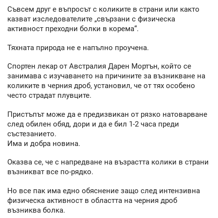
Съвсем друг е въпросът с коликите в страни или както
казват изследователите „свързани с физическа
активност преходни болки в корема“.
Тяхната природа не е напълно проучена.
Спортен лекар от Австралия Дарен Мортън, който се
занимава с изучаването на причините за възникване на
коликите в черния дроб, установил, че от тях особено
често страдат плувците.
Пристъпът може да е предизвикан от рязко натоварване
след обилен обяд, дори и да е бил 1-2 часа преди
състезанието.
Има и добра новина.
Оказва се, че с напредване на възрастта колики в страни
възникват все по-рядко.
Но все пак има едно обяснение защо след интензивна
физическа активност в областта на черния дроб
възниква болка.