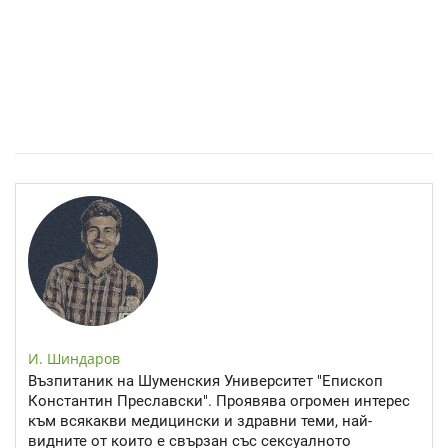
Спастичен колит: Как да разберем, че го имаме
И. Шиндаров
Възпитаник на Шуменския Университет "Епископ
Константин Преславски". Проявява огромен интерес
към всякакви медицински и здравни теми, най-
видните от които е свързан със сексуалното