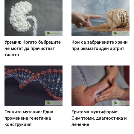
Уремия: Когато бъбреците
Кои са забранените храни
не могат да пречистват
при ревматоиден артрит
тялото
Генните мутации: Една
Еритема мултиформе:
променена генетична
Симптоми, диагностика и
конструкция
лечение