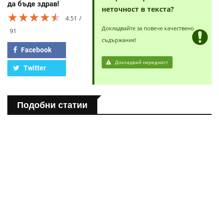
да бъде здрав!
неточност в текста?
★★★★★
★★★★★
★★★★★
4.51
Докладвайте за повече качествено
91
съдържание!
Facebook
Докладвай нередност
Twitter
Подобни статии
ПОЛЕЗНО