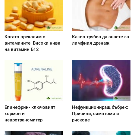
Когато прекалим с
Какво трябва да знаете за
витамините: Високи нива
лимфния дренаж
на витамин Б12
Епинефрин- ключовият
Нефункциониращ бъбрек:
хормон и
Причини, симптоми и
невротрансмитер
рискове