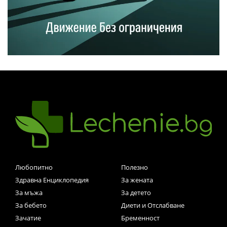
Любопитно
Полезно
Здравна Енциклопедия
За жената
За мъжа
За детето
За бебето
Диети и Отслабване
Зачатие
Бременност