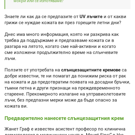
мокри или се изпотяваме?
Знаете ли как да се предпазите от
UV
лъчите
и от какви
грижи се нуждае кожата ви през горещите летни дни?
Днес има много информация, която ни разкрива как
трябва да поддържаме и предпазваме кожата си в
разгара на лятото, когато сме най-активни и когато
сме изложени продължително време на слънчевите
лъчи.
Ползите от употребата на
слънцезащитните
кремове
са
добре известни, те ни помагат да понижим риска от рак
на кожата и да предотвратим появата на досадни бръчки,
тъмни петна и други признаци на преждевременното
стареене. Прекомерното излагане на ултравиолетовите
лъчи, без предпазни мерки може да бъде опасно за
кожата ви.
Предварително нанесете слънцезащитния крем
Жанет Граф е известен асистент професор по клинична
дерматология в медицински център „Mount Sinai“ в Ню