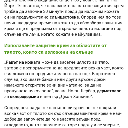
Йорк. Тя съветва, че нанасянето на слънцезащитния крем
трябва да започне 30 минути преди да изложим кожата
си на продължително
слънцестоене
. Според нея по този
начин ще дадем време на кожата да абсорбира защитния
крем и ще я предпазим от първоначалното излагане под
слънчевите лъчи, когато кожата е най-уязвима.
Използвайте защитен крем за областите от
тялото, които са изложени на слънце
„
Ракът на кожата
може да засегне цялото ви тяло,
затова е препоръчително да предпазите всяка част, която
е изложена по продължително на слънце. В противен
случай, ако имате бански или други връхни дрехи
намажете откритите зони внимателно, за да не
пропуснете някоя зона“, казва Ноел Шербер,
дерматолог
за
склеродермия
в център „Джон Хопкинс“.
Според нея, за да сте напълно сигурни, че сте покрили
всяка част от тялото си със слънцезащитния крем е най-
добре да започнете да го нанасяте вкъщи пред
огледалото, като започнете от горе-надолу и се уверите,