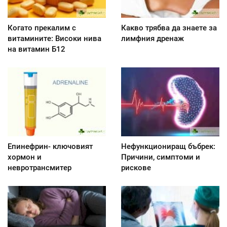
Когато прекалим с
Какво трябва да знаете за
витамините: Високи нива
лимфния дренаж
на витамин Б12
Епинефрин- ключовият
Нефункциониращ бъбрек:
хормон и
Причини, симптоми и
невротрансмитер
рискове