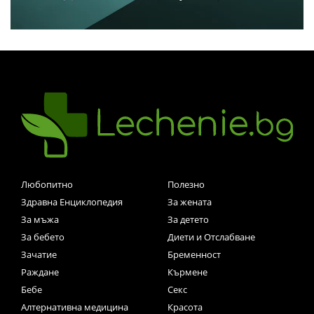
Любопитно
Полезно
Здравна Енциклопедия
За жената
За мъжа
За детето
За бебето
Диети и Отслабване
Зачатие
Бременност
Раждане
Кърмене
Бебе
Секс
Алтернативна медицина
Красота