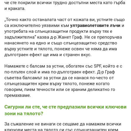
че сте покрили всички трудно достъпни места като гърба
и краката.
„Точно както останалата част от кожата ви, устните също
са изключително уязвими към
ултравиолетовите лъчи
и
употребата на слънцезащитни продукти върху тях е
задължителна“ казва д-р Жанет Граф. Не се препоръчва
нанасянето на едно и също слънцезащитно средство
върху устните и тялото, понеже освен че няма да има
дълготраен ефект ще има и странен вкус.
Намажете с балсам за устни, обогатен със SPF, който е с
по-плътен слой и има по-дълготраен ефект. Д-р Граф
съветва балсамът за устни да се нанася по-често от
слънцезащитен крем върху тялото, понеже когато
говорим, пием течности или се храним деликатно го
премахваме.
Сигурни ли сте, че сте предпазили всички ключови
зони на тялото?
За съжаление не винаги се сещаме да намажем всички
ключови места на тялото си със слънцезащитен крем.