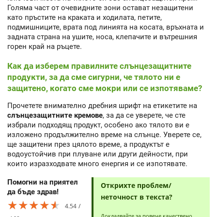
Голяма част от очевидните зони остават незащитени
като пръстите на краката и ходилата, петите,
подмишниците, врата под линията на косата, връхната и
задната страна на ушите, носа, клепачите и вътрешния
горен край на ръцете.
Как да изберем правилните слънцезащитните
продукти, за да сме сигурни, че тялото ни е
защитено, когато сме мокри или се изпотяваме?
Прочетете внимателно дребния шрифт на етикетите на
слънцезащитните кремове
, за да се уверете, че сте
избрали подходящ продукт, особено ако тялото ви е
изложено продължително време на слънце. Уверете се,
ще защитени през цялото време, а продуктът е
водоустойчив при плуване или други дейности, при
които изразходвате много енергия и се изпотявате.
Помогни на приятел
Открихте проблем/
да бъде здрав!
неточност в текста?
★★★★★
★★★★★
★★★★★
4.54
Докладвайте за повече качествено