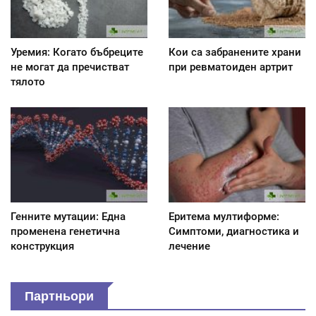
Уремия: Когато бъбреците
Кои са забранените храни
не могат да пречистват
при ревматоиден артрит
тялото
Генните мутации: Една
Еритема мултиформе:
променена генетична
Симптоми, диагностика и
конструкция
лечение
Партньори