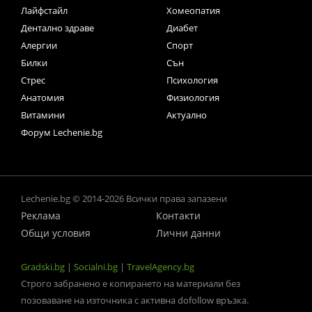
Лайфстайл
Хомеопатия
Дентално здраве
Диабет
Алергии
Спорт
Билки
Сън
Стрес
Психология
Анатомия
Физиология
Витамини
Актуално
Форум Lechenie.bg
Lechenie.bg © 2014-2026 Всички права запазени
Реклама
Контакти
Общи условия
Лични данни
Gradski.bg
|
Socialni.bg
|
TravelAgency.bg
Строго забранено е копирането на материали без
позоваване на източника с активна dofollow връзка.