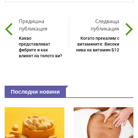
Предишна
Следваща
публикация
публикация
Какво
Когато прекалим с
представляват
витамините: Високи
фибрите и как
нива на витамин Б12
влияят на тялото ви?
Последни новини