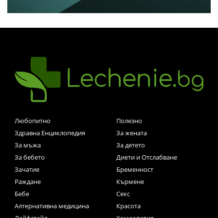
Любопитно
Полезно
Здравна Енциклопедия
За жената
За мъжа
За детето
За бебето
Диети и Отслабване
Зачатие
Бременност
Раждане
Кърмене
Бебе
Секс
Алтернативна медицина
Красота