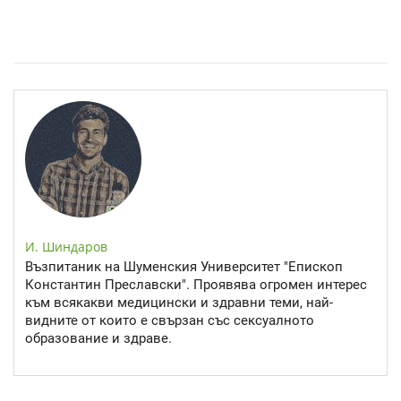
Спастичен колит: Как да разберем, че го имаме
И. Шиндаров
Възпитаник на Шуменския Университет "Епископ
Константин Преславски". Проявява огромен интерес
към всякакви медицински и здравни теми, най-
видните от които е свързан със сексуалното
образование и здраве.