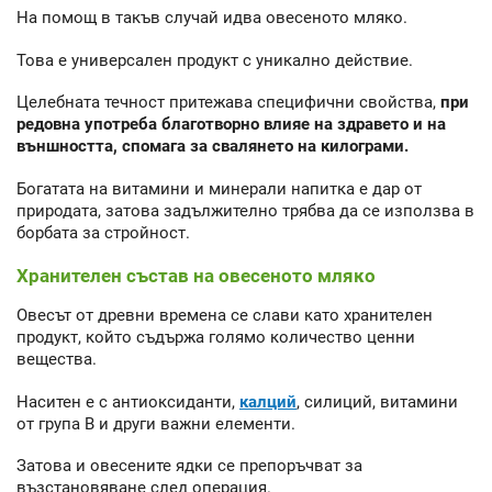
На помощ в такъв случай идва овесеното мляко.
Това е универсален продукт с уникално действие.
Целебната течност притежава специфични свойства,
при
редовна употреба благотворно влияе на здравето и на
външността, спомага за свалянето на килограми.
Богатата на витамини и минерали напитка е дар от
природата, затова задължително трябва да се използва в
борбата за стройност.
Хранителен състав на овесеното мляко
Овесът от древни времена се слави като хранителен
продукт, който съдържа голямо количество ценни
вещества.
Наситен е с антиоксиданти,
калций
, силиций, витамини
от група В и други важни елементи.
Затова и овесените ядки се препоръчват за
възстановяване след операция.