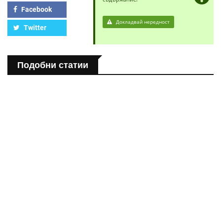
Facebook
Докладвай нередност
Twitter
Подобни статии
ПОЛЕЗНО
Спастичен колит: Как да разберем, че го имаме