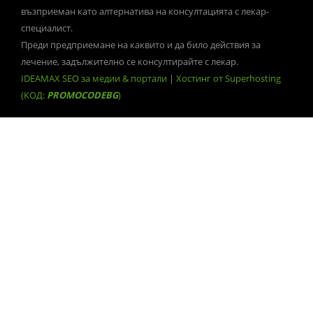
възприеман като алтернатива на консултацията с лекар-
специалист.
Преди предприемане на каквито и да било действия за
лечение, задължително се консултирайте с лекар.
IDEAMAX SEO за медии & портали
|
Хостинг от Superhosting
(КОД:
PROMOCODEBG
)