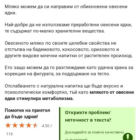
Мляко можем да си направим от обикновени овесени
ядки.
Най-добре да не използваме преработени овесени ядки,
те съдържат по-малко хранителни вещества.
Овесеното мляко по своите целебни свойства не
отстъпва на бадемовото, кокосовото, оризовото и
другите видове млечни напитки от растителен произход.
Ето защо можем да го разглеждаме като удачна храна за
корекция на фигурата, за поддържане на тегло.
Отслабването с натурална напитка ще бъде вкусно и
психологически комфортно, тъй като
млякото от овесени
ядки стимулира метаболизма.
Помогни на приятел
Открихте проблем/
да бъде здрав!
неточност в текста?
★★★★★
★★★★★
★★★★★
4.50
Докладвайте за повече качествено
116
съдържание!