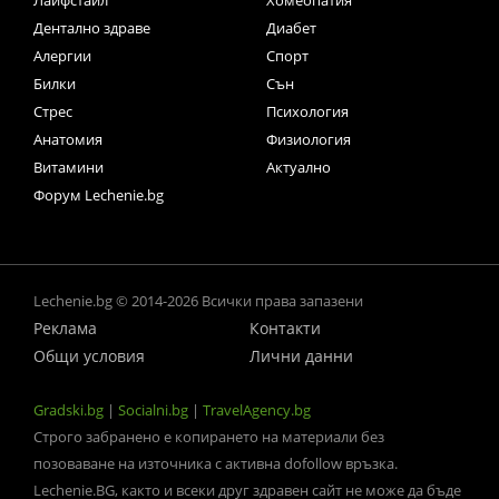
Лайфстайл
Хомеопатия
Дентално здраве
Диабет
Алергии
Спорт
Билки
Сън
Стрес
Психология
Анатомия
Физиология
Витамини
Актуално
Форум Lechenie.bg
Lechenie.bg © 2014-2026 Всички права запазени
Реклама
Контакти
Общи условия
Лични данни
Gradski.bg
|
Socialni.bg
|
TravelAgency.bg
Строго забранено е копирането на материали без
позоваване на източника с активна dofollow връзка.
Lechenie.BG, както и всеки друг здравен сайт не може да бъде