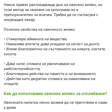
Някои правят разтоварващи дни на овесено мляко, но
този метод за сваляне на килограми не е
препоръчителен за всички. Трябва да се съгласува с
лекуващия лекар.
Полезни свойства на овесеното мляко:
• Стимулира обмяната на вещества;
• Намалява апетита, дава усещане за ситост за дълго;
• Влияе благоприятно на състоянието на кожата, ноктите,
косата;
• Дава сили, спомага за увеличаване на
работоспособността;
• Благотворно действа на паметта и на вниманието;
• Действа като диуретик спомага за намаляване на
отоците;
Как да използваме овесено мляко за отслабване?
Овесената напитка лесно можем да си приготвим и сами
у дома.