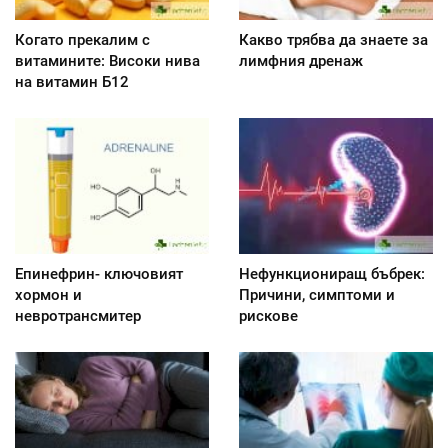
Когато прекалим с
Какво трябва да знаете за
витамините: Високи нива
лимфния дренаж
на витамин Б12
Епинефрин- ключовият
Нефункциониращ бъбрек:
хормон и
Причини, симптоми и
невротрансмитер
рискове