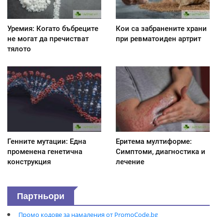
Уремия: Когато бъбреците
Кои са забранените храни
не могат да пречистват
при ревматоиден артрит
тялото
Генните мутации: Една
Еритема мултиформе:
променена генетична
Симптоми, диагностика и
конструкция
лечение
Партньори
Промо кодове за намаления от PromoCode.bg