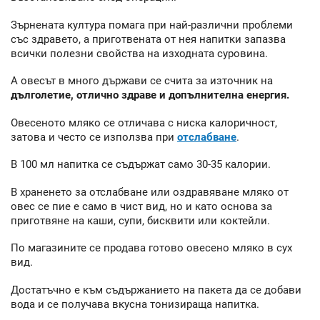
Зърнената култура помага при най-различни проблеми
със здравето, а приготвената от нея напитки запазва
всички полезни свойства на изходната суровина.
А овесът в много държави се счита за източник на
дълголетие, отлично здраве и допълнителна енергия.
Овесеното мляко се отличава с ниска калоричност,
затова и често се използва при
отслабване
.
В 100 мл напитка се съдържат само 30-35 калории.
В храненето за отслабване или оздравяване мляко от
овес се пие е само в чист вид, но и като основа за
приготвяне на каши, супи, бисквити или коктейли.
По магазините се продава готово овесено мляко в сух
вид.
Достатъчно е към съдържанието на пакета да се добави
вода и се получава вкусна тонизираща напитка.