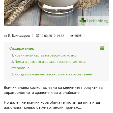
И. Шиндаров
от
12.03.2019 14:32
8095
Съдържание:
Хранителен състав на овесеното мляко
Полза и възможна вреда от овесено мляко за
отслабване
Как да използваме овесено мляко за отслабване?
Всички знаем колко полезни са млечните продукти за
здравословното хранене и за отслабване.
Но далеч не всички хора обичат и могат да пият и да
използват мляко от животински произход.