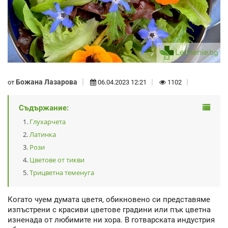
Божана Лазарова
от
06.04.2023 12:21
1102
Съдържание:
Глухарчета
Латинка
Рози
Цветове от тикви
Трицветна теменуга
Когато чуем думата цветя, обикновено си представяме
изпъстрени с красиви цветове градини или пък цветна
изненада от любимите ни хора. В готварската индустрия