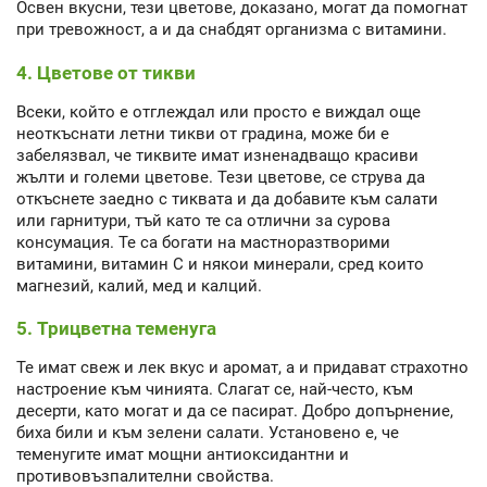
Освен вкусни, тези цветове, доказано, могат да помогнат
при тревожност, а и да снабдят организма с витамини.
4. Цветове от тикви
Всеки, който е отглеждал или просто е виждал още
неоткъснати летни тикви от градина, може би е
забелязвал, че тиквите имат изненадващо красиви
жълти и големи цветове. Тези цветове, се струва да
откъснете заедно с тиквата и да добавите към салати
или гарнитури, тъй като те са отлични за сурова
консумация. Те са богати на мастноразтворими
витамини, витамин С и някои минерали, сред които
магнезий, калий, мед и калций.
5. Трицветна теменуга
Те имат свеж и лек вкус и аромат, а и придават страхотно
настроение към чинията. Слагат се, най-често, към
десерти, като могат и да се пасират. Добро допърнение,
биха били и към зелени салати. Установено е, че
теменугите имат мощни антиоксидантни и
противовъзпалителни свойства.