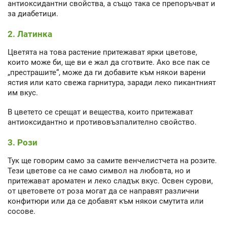
антиоксидантни свойства, а също така се препоръчват и
за диабетици.
2. Латинка
Цветята на това растение притежават ярки цветове,
които може би, ще ви е жал да сготвите. Ако все пак се
„престрашите“, може да ги добавите към някои варени
ястия или като свежа гарнитура, заради леко пикантният
им вкус.
В цветето се срещат и вещества, които притежават
антиоксидантно и противовъзпалително свойство.
3. Рози
Тук ще говорим само за самите венчелистчета на розите.
Тези цветове са не само символ на любовта, но и
притежават ароматен и леко сладък вкус. Освен сурови,
от цветовете от роза могат да се направят различни
конфитюри или да се добавят към някои смутита или
сосове.