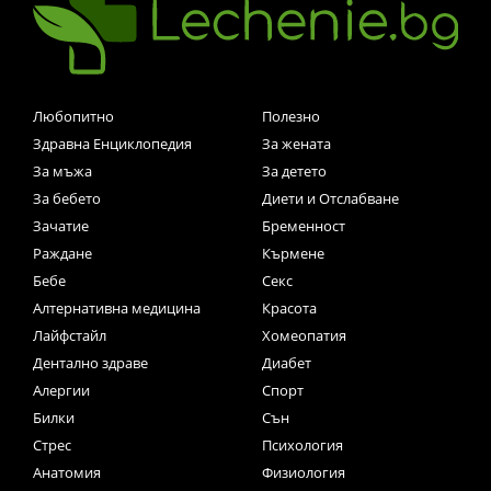
Любопитно
Полезно
Здравна Енциклопедия
За жената
За мъжа
За детето
За бебето
Диети и Отслабване
Зачатие
Бременност
Раждане
Кърмене
Бебе
Секс
Алтернативна медицина
Красота
Лайфстайл
Хомеопатия
Дентално здраве
Диабет
Алергии
Спорт
Билки
Сън
Стрес
Психология
Анатомия
Физиология