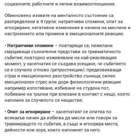
социалните, работните и лични взаимоотношения.
Обикновено изявите на менталното състояние са
разпределени в 4 групи: натрапчиви спомени, опит за
игнориране, негативни изменения в начина на мислене и
настроението или промени в емоционалните реакции.
•
Натрапчиви спомени
– повтарящи се, нежелани
смущаващи съзнателни представи за травматичното
събитие; повторно изживяване на най-ужасяващия
момент, у засегнатия се създава усещане, че събитието
се е случило отново /ретроспекции/; предизвикващи
страх и емоционално разстройство сънища; силен
емоционален стрес или дори физиологични реакции
например изпотяване, избиване на студена пот,
побиване на тръпки при влизане в контакт с нещо, което
напомня за случилото се нещастие;
•
Опит за игнориране
– засегнатият се опитва по
всякакъв начин да избягва да мисли или говори за
травмиращото го събитие, а също и игнорира места,
дейности или хора, които напомнят за него.