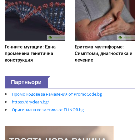
Генните мутации: Една
Еритема мултиформе:
променена генетична
Симптоми, диагностика и
конструкция
лечение
Партньори
Промо кодове за намаления от PromoCode.bg
https://dryclean.bg/
Оригинална козметика от ELINOR.bg