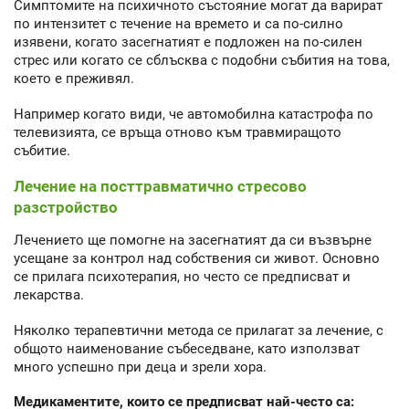
Симптомите на психичното състояние могат да варират
по интензитет с течение на времето и са по-силно
изявени, когато засегнатият е подложен на по-силен
стрес или когато се сблъсква с подобни събития на това,
което е преживял.
Например когато види, че автомобилна катастрофа по
телевизията, се връща отново към травмиращото
събитие.
Лечение на посттравматично стресово
разстройство
Лечението ще помогне на засегнатият да си възвърне
усещане за контрол над собствения си живот. Основно
се прилага психотерапия, но често се предписват и
лекарства.
Няколко терапевтични метода се прилагат за лечение, с
общото наименование събеседване, като използват
много успешно при деца и зрели хора.
Медикаментите, които се предписват най-често са: