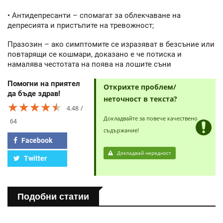
• Антидепресанти – спомагат за облекчаване на
депресията и пристъпите на тревожност;
Празозин – ако симптомите се изразяват в безсъние или
повтарящи се кошмари, доказано е че потиска и
намалява честотата на поява на лошите съни
Помогни на приятел
Открихте проблем/
да бъде здрав!
неточност в текста?
★★★★★
★★★★★
★★★★★
4.48
Докладвайте за повече качествено
64
съдържание!
Facebook
Докладвай нередност
Twitter
Подобни статии