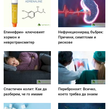
Епинефрин- ключовият
Нефункциониращ бъбрек:
хормон и
Причини, симптоми и
невротрансмитер
рискове
Спастичен колит: Как да
Перибронхит: Всичко,
разберем, че го имаме
което трябва да знаем