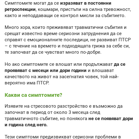
Симптомите могат да се
изразяват в постоянни
ретроспекции
, кошмари, пристъпи на силна тревожност,
както и неподдаващи се контрол мисли за събитието.
Много хора, които преживяват травматични събития и
срещат известно време сериозни затруднения да се
справят с емоционалните последици, не развиват ПТСР
– с течение на времето и подходящата грижа за себе си,
те започват да се чувстват много по-добре.
Но ако симптомите се влошат или продължават
да се
проявяват с месеци или дори години
и влошават
качеството на живот на засегнатия човек, той най-
вероятно има ПТСР.
Какви са симптомите?
Изявите на стресовото разстройство е възможно да
започнат в период от около 3 месеца след
травматичното събитие, но понякога
не се появяват дори
и година след него.
Тези симптоми предизвикват сериозни проблеми в