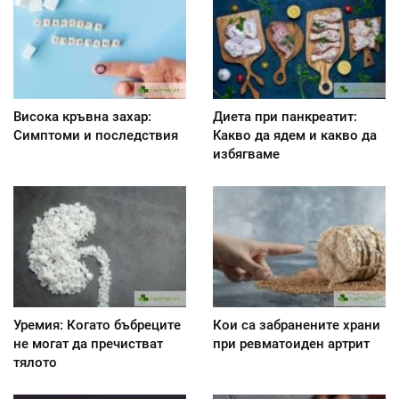
Висока кръвна захар:
Диета при панкреатит:
Симптоми и последствия
Kакво да ядем и какво да
избягваме
Уремия: Когато бъбреците
Кои са забранените храни
не могат да пречистват
при ревматоиден артрит
тялото