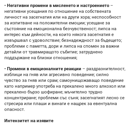
•
Негативни промени в мисленето и настроението
–
негативни усещания по отношение на собствената
личност на засегнатия или на други хора; неспособност
за изпитване на положителни емоции; усещане за
състояние на емоционална безчувственост; липса на
интерес към дейности, на които някога засегнатия е
извършвал с удоволствие; безнадеждност за бъдещето;
проблеми с паметта, дори и липса на спомен за важни
детайли от травмиращото събитие; затруднено
поддържане на близки отношения;
•
Промени в емоционалните реакции
– раздразнителност,
изблици на гняв или агресивно поведение; силно
чувство за гняв или срам; самоунищожаващо поведение
като например употреба на прекалено много алкохол или
прекалено бързо шофиране; мъчително трудно
концентриране; проблеми със съня; засегнатият лесно се
стресира или плаши и винаги е нащрек за евентуална
опасност.
Интензитет на изявите