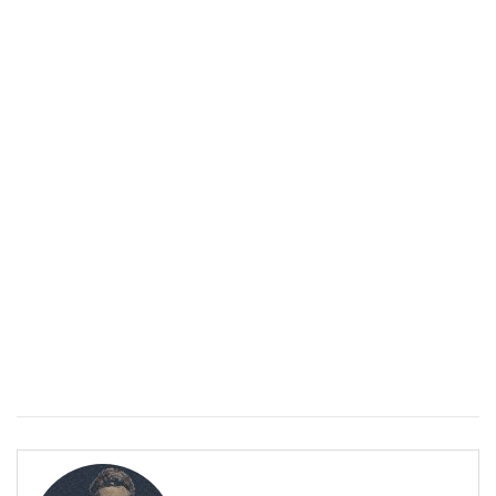
Епинефрин- ключовият хормон и невротрансмитер
ЗДРАВНА ЕНЦИКЛОПЕДИЯ
Епинефрин- ключовият хормон и невротрансмитер