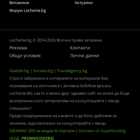
Витамини
Актуално
Форум Lechenie.bg
Lechenie.bg © 2014-2026 Всички права запазени
Реклама
Контакти
Общи условия
Лични данни
Gradski.bg
|
Socialni.bg
|
TravelAgency.bg
Строго забранено е копирането на материали без
позоваване на източника с активна dofollow връзка.
Lechenie.BG, както и всеки друг здравен сайт не може да бъде
възприеман като алтернатива на консултацията с лекар-
специалист.
Преди предприемане на каквито и да било действия за
лечение, задължително се консултирайте с лекар.
IDEAMAX SEO за медии & портали
|
Хостинг от Superhosting
(КОД:
PROMOCODEBG
)