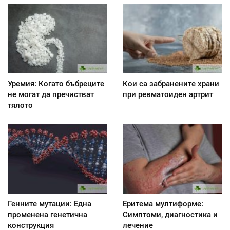
Уремия: Когато бъбреците
Кои са забранените храни
не могат да пречистват
при ревматоиден артрит
тялото
Генните мутации: Една
Еритема мултиформе:
променена генетична
Симптоми, диагностика и
конструкция
лечение