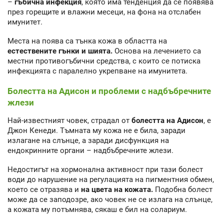
–
гъбична инфекция
, която има тенденция да се появява
през горещите и влажни месеци, на фона на отслабен
имунитет.
Места на поява са тънка кожа в областта на
естествените гънки и шията.
Основа на лечението са
местни противогъбични средства, с които се потиска
инфекцията с паралелно укрепване на имунитета.
Болестта на Адисон и проблеми с надбъбречните
жлези
Най-известният човек, страдал от
болестта на Адисон
, е
Джон Кенеди. Тъмната му кожа не е била, заради
излагане на слънце, а заради дисфункция на
ендокринните органи – надбъбречните жлези.
Недостигът на хормонална активност при тази болест
води до нарушение на регулацията на пигментния обмен,
което се отразява и
на цвета на кожата.
Подобна болест
може да се заподозре, ако човек не се излага на слънце,
а кожата му потъмнява, сякаш е бил на солариум.