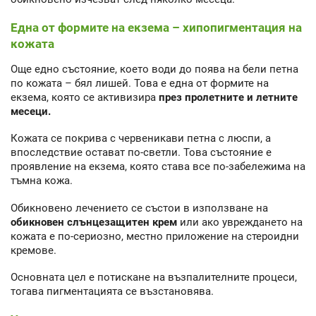
Една от формите на екзема – хипопигментация на
кожата
Още едно състояние, което води до поява на бели петна
по кожата – бял лишей. Това е една от формите на
екзема, която се активизира
през пролетните и летните
месеци.
Кожата се покрива с червеникави петна с люспи, а
впоследствие остават по-светли. Това състояние е
проявление на екзема, която става все по-забележима на
тъмна кожа.
Обикновено лечението се състои в използване на
обикновен слънцезащитен крем
или ако увреждането на
кожата е по-сериозно, местно приложение на стероидни
кремове.
Основната цел е потискане на възпалителните процеси,
тогава пигментацията се възстановява.