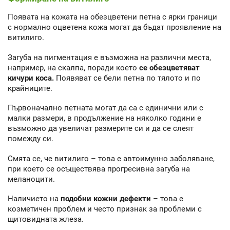
Появата на кожата на обезцветени петна с ярки граници
с нормално оцветена кожа могат да бъдат проявление на
витилиго.
Загуба на пигментация е възможна на различни места,
например, на скалпа, поради което
се обезцветяват
кичури коса.
Появяват се бели петна по тялото и по
крайниците.
Първоначално петната могат да са с единични или с
малки размери, в продължение на няколко години е
възможно да увеличат размерите си и да се слеят
помежду си.
Смята се, че витилиго – това е автоимунно заболяване,
при което се осъществява прогресивна загуба на
меланоцити.
Наличието на
подобни кожни дефекти
– това е
козметичен проблем и често признак за проблеми с
щитовидната жлеза.