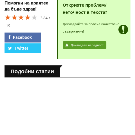
Помогни на приятел
Открихте проблем/
да бъде здрав!
неточност в текста?
★★★★★
★★★★★
★★★★★
3.84
Докладвайте за повече качествено
19
съдържание!
Facebook
Докладвай нередност
Twitter
Подобни статии
ПОЛЕЗНО