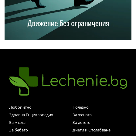
Любопитно
Полезно
Здравна Енциклопедия
За жената
За мъжа
За детето
За бебето
Диети и Отслабване