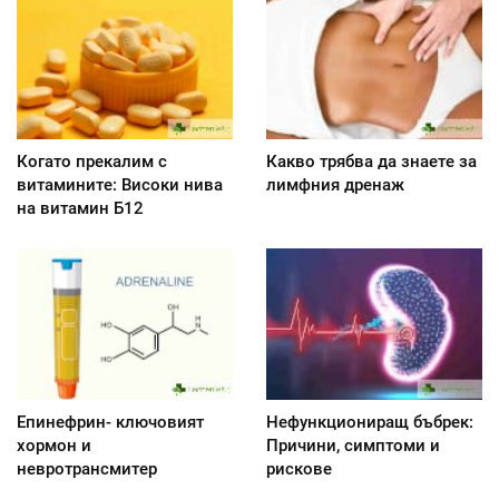
Когато прекалим с
Какво трябва да знаете за
витамините: Високи нива
лимфния дренаж
на витамин Б12
Епинефрин- ключовият
Нефункциониращ бъбрек:
хормон и
Причини, симптоми и
невротрансмитер
рискове