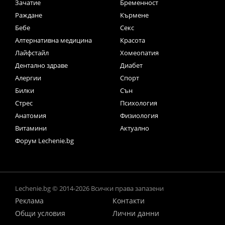
Зачатие
Бременност
Раждане
Кърмене
Бебе
Секс
Алтернативна медицина
Красота
Лайфстайл
Хомеопатия
Дентално здраве
Диабет
Алергии
Спорт
Билки
Сън
Стрес
Психология
Анатомия
Физиология
Витамини
Актуално
Форум Lechenie.bg
Lechenie.bg © 2014-2026 Всички права запазени
Реклама
Контакти
Общи условия
Лични данни