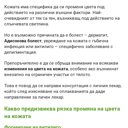
Кожата има специфика да си променя цвета под
действието на различни външни фактори. Най-
очевидният от тях са тен, възникващ под действието на
слънчевата светлина.
Но е възможно причината да е болест – дерматит,
Адисонова болест
, увреждане на кожата с гъбична
инфекция или витилиго – специфично заболяване с
депигментация.
Препоръчително е да се обръща внимание на всякакви
изменения на цвета на кожата
, особено ако възникнат
внезапно на ограничен участък от тялото.
Това е повод да се направи консултация с личния лекар,
който след изясняване на оплакванията да даде
направление за личен лекар.
Какво предизвиква рязка промяна на цвета
на кожата
Формиране на витилиго