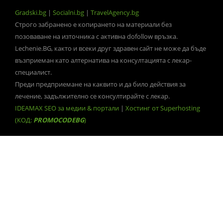
Gradski.bg
|
Socialni.bg
|
TravelAgency.bg
Строго забранено е копирането на материали без
позоваване на източника с активна dofollow връзка.
Lechenie.BG, както и всеки друг здравен сайт не може да бъде
възприеман като алтернатива на консултацията с лекар-
специалист.
Преди предприемане на каквито и да било действия за
лечение, задължително се консултирайте с лекар.
IDEAMAX SEO за медии & портали
|
Хостинг от Superhosting
(КОД:
PROMOCODEBG
)