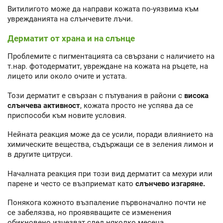
Витилигото може да направи кожата по-уязвима към
уврежданията на слънчевите лъчи.
Дерматит от храна и на слънце
Проблемите с пигментацията са свързани с наличието на
т.нар. фотодерматит, увреждане на кожата на ръцете, на
лицето или около очите и устата.
Този дерматит е свързан с пътувания в райони с
висока
слънчева активност
, кожата просто не успява да се
приспособи към новите условия.
Нейната реакция може да се усили, поради влиянието на
химическите вещества, съдържащи се в зеления лимон и
в другите цитруси.
Началната реакция при този вид дерматит са мехури или
парене и често се възприемат като
слънчево изгаряне.
Понякога кожното възпаление първоначално почти не
се забелязва, но проявяващите се изменения
обикновено изчезват след няколко месеца.