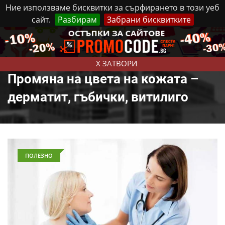
Ние използваме бисквитки за сърфирането в този уеб
сайт.
Разбирам
Забрани бисквитките
Реклама
Контакти
Четвъртък, 6 Август, 2026
X ЗАТВОРИ
Промяна на цвета на кожата –
дерматит, гъбички, витилиго
ПОЛЕЗНО