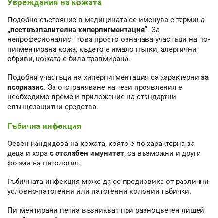
Увреждания на кожата
Подобно състояние в медицината се именува с термина
„поствъзпалителна хиперпигментация”
. За
непрофесионалист това просто означава участъци на по-
пигментирана кожа, където е имало пъпки, алергични
обриви, кожата е била травмирана.
Подобни участъци на хиперпигментация са характерни
за
псориазис.
За отстраняване на тези проявления е
необходимо време и приложение на стандартни
слънцезащитни средства.
Гъбична инфекция
Освен кандидоза на кожата, която е по-характерна за
деца и хора
с отслабен имунитет
, са възможни и други
форми на патология.
Гъбичната инфекция може да се предизвика от различни
условно-патогенни или патогенни колонии гъбички.
Пигментирани петна възникват при разноцветен лишей