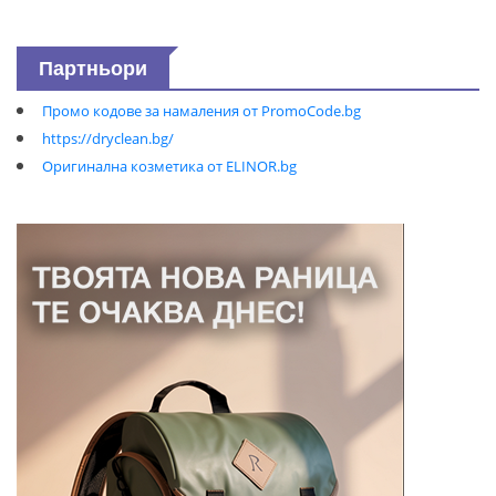
Партньори
Промо кодове за намаления от PromoCode.bg
https://dryclean.bg/
Оригинална козметика от ELINOR.bg