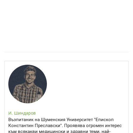
Спастичен колит: Как да разберем, че го имаме
И. Шиндаров
Възпитаник на Шуменския Университет "Епископ
Константин Преславски". Проявява огромен интерес
към всякакви медицински и здравни теми, най-