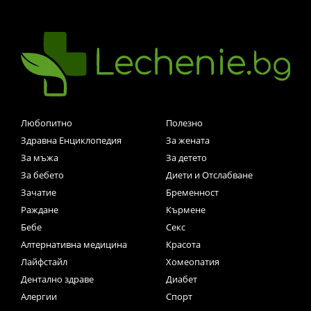
Любопитно
Полезно
Здравна Енциклопедия
За жената
За мъжа
За детето
За бебето
Диети и Отслабване
Зачатие
Бременност
Раждане
Кърмене
Бебе
Секс
Алтернативна медицина
Красота
Лайфстайл
Хомеопатия
Дентално здраве
Диабет
Алергии
Спорт