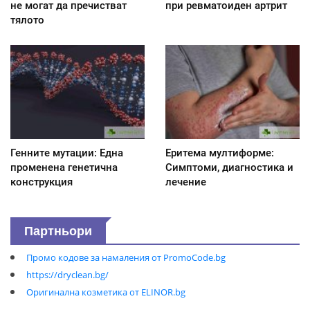
не могат да пречистват
при ревматоиден артрит
тялото
Генните мутации: Една
Еритема мултиформе:
променена генетична
Симптоми, диагностика и
конструкция
лечение
Партньори
Промо кодове за намаления от PromoCode.bg
https://dryclean.bg/
Оригинална козметика от ELINOR.bg