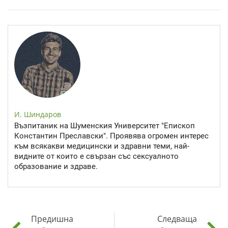
Спастичен колит: Как да разберем, че го имаме
И. Шиндаров
Възпитаник на Шуменския Университет "Епископ
Константин Преславски". Проявява огромен интерес
към всякакви медицински и здравни теми, най-
видните от които е свързан със сексуалното
образование и здраве.
Предишна
Следваща