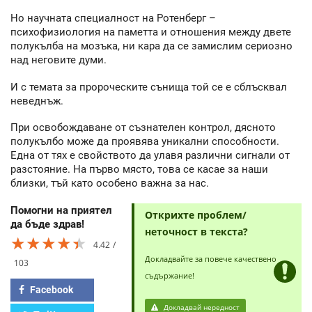
Но научната специалност на Ротенберг –
психофизиология на паметта и отношения между двете
полукълба на мозъка, ни кара да се замислим сериозно
над неговите думи.
И с темата за пророческите сънища той се е сблъсквал
неведнъж.
При освобождаване от съзнателен контрол, дясното
полукълбо може да проявява уникални способности.
Една от тях е свойството да улавя различни сигнали от
разстояние. На първо място, това се касае за наши
близки, тъй като особено важна за нас.
Помогни на приятел
Открихте проблем/
да бъде здрав!
неточност в текста?
★★★★★
★★★★★
★★★★★
4.42
Докладвайте за повече качествено
103
съдържание!
Facebook
Докладвай нередност