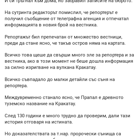
И си тръгнал към дома, но забравил записите на бюрото.
На сутринта редакторът помислил, че репортерът е
получил съобщение от телеграфна агенция и отпечатал
информацията в новия брой на вестника.
Репортажът бил препечатан от множество вестници,
преди да стане ясно, че такъв остров няма на картата.
Всичко това щеше да свърши много зле за репортера и за
вестника, ако в този момент не беше дошла информация
за силно изригване на вулкана Кракатау.
Всичко съвпадало до малки детайли със съня на
репортера.
Междувременно станало ясно, че Прапал е древното
туземско название на Кракатау.
След 130 години е много трудно да проверим, дали тази
история отговаря на истината.
Но доказателствата за т.нар. пророчески сънища са