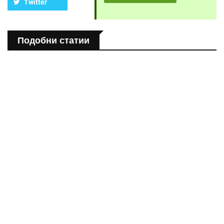
Twitter
Подобни статии
ПОЛЕЗНО
Спастичен колит: Как да разберем, че го имаме
ПОЛЕЗНО