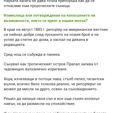
Науката засега не дава точна препоръка как да се
отнасяме към пророческите сънища.
Измислица или потвърждение на колосалните ни
възможности, които се крият в нашия мозък?
В края на август 1883 г. репортер на американски вестник
си пийнал добре след пускането на новия брой и не
успял да стигне до дома, а заспал на дивана в
редакцията.
Сред нощ се събужда в паника.
Сънувал как тропическият остров Прапал загива от
чудовищно вулканично изригване.
Хора, изчезващи в потоци лава, стълб пепел, гигантски
вълни, всичко било толкова реално, че репортерът не
можел да мисли за друго, освен за съновидението.
Решил да запише своя сън и все още сънен излязъл
навън, за да размисли на спокойствие.