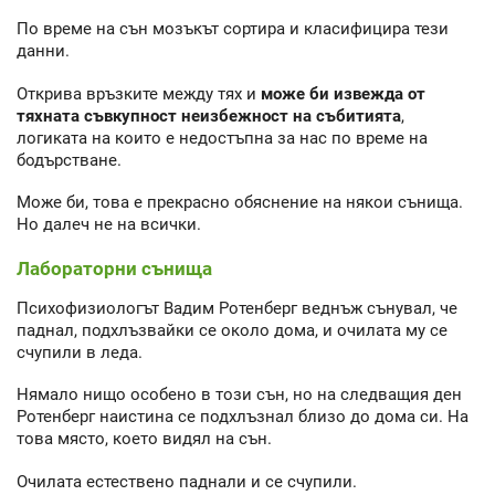
По време на сън мозъкът сортира и класифицира тези
данни.
Открива връзките между тях и
може би извежда от
тяхната съвкупност неизбежност на събитията
,
логиката на които е недостъпна за нас по време на
бодърстване.
Може би, това е прекрасно обяснение на някои сънища.
Но далеч не на всички.
Лабораторни сънища
Психофизиологът Вадим Ротенберг веднъж сънувал, че
паднал, подхлъзвайки се около дома, и очилата му се
счупили в леда.
Нямало нищо особено в този сън, но на следващия ден
Ротенберг наистина се подхлъзнал близо до дома си. На
това място, което видял на сън.
Очилата естествено паднали и се счупили.