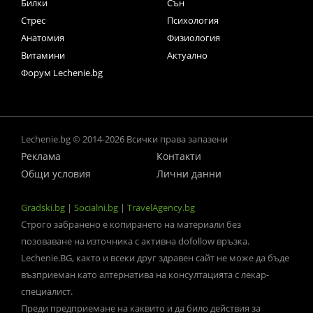
Билки
Сън
Стрес
Психология
Анатомия
Физиология
Витамини
Актуално
Форум Lechenie.bg
Lechenie.bg © 2014-2026 Всички права запазени
Реклама
Контакти
Общи условия
Лични данни
Gradski.bg
|
Socialni.bg
|
TravelAgency.bg
Строго забранено е копирането на материали без
позоваване на източника с активна dofollow връзка.
Lechenie.BG, както и всеки друг здравен сайт не може да бъде
възприеман като алтернатива на консултацията с лекар-
специалист.
Преди предприемане на каквито и да било действия за