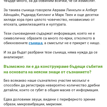
твърде много, за да обвиним всички, че си измислят.
За такива сънища говорели Авраам Линкълн и Алберт
Айнщайн, Ръдиард Киплинг и Марк Твен и още десетки
хиляди хора през цялото човечество, независимо от
епохата, цивилизацията и културата.
Тези съновидения съдържат информация, която не е
символична: образите са много по-ярки, отколкото в
обикновените
сънища
, а смисълът не е прикрит с нищо.
И за да бъдат разбрани тези сънища, няма нужда да се
анализират.
Възможно ли е да конструираме бъдещи събития
на основата на неясни знаци от съзнанието?
Без всякакво наше съзнателно участие мозъкът е
способен да регистрира невероятно количество дребни
детайли, които се губят в общия масив от информация.
Едва доловими звуци, видени с периферното зрение
образи, микровибрации, миризми.