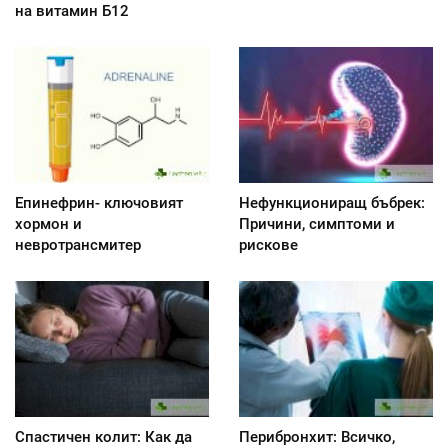
на витамин Б12
Епинефрин- ключовият
Нефункциониращ бъбрек:
хормон и
Причини, симптоми и
невротрансмитер
рискове
Спастичен колит: Как да
Перибронхит: Всичко,