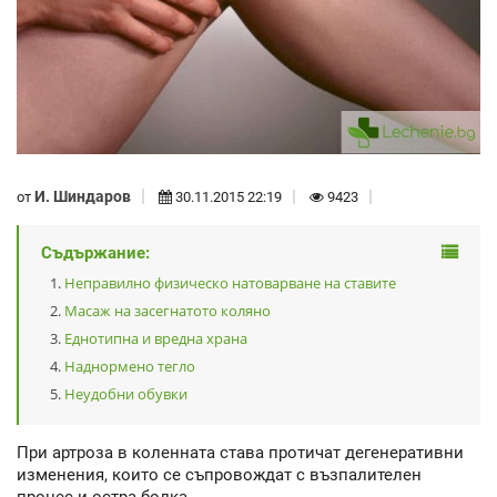
И. Шиндаров
от
30.11.2015 22:19
9423
Съдържание:
Неправилно физическо натоварване на ставите
Масаж на засегнатото коляно
Еднотипна и вредна храна
Наднормено тегло
Неудобни обувки
При артроза в коленната става протичат дегенеративни
изменения, които се съпровождат с възпалителен