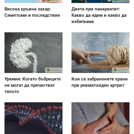
Висока кръвна захар:
Диета при панкреатит:
Симптоми и последствия
Kакво да ядем и какво да
избягваме
Уремия: Когато бъбреците
Кои са забранените храни
не могат да пречистват
при ревматоиден артрит
тялото