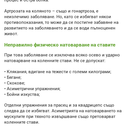
процес и остра болка.
Артрозата на коляното – също и гонартроза, е
неизлечимо заболяване. Но, като се избягват някои
противопоказания, то може да се постигне забавяне на
развитието на заболяването и да се води пълноценен
живот.
Неправилно физическо натоварване на ставите
При това заболяване се изключва всяко осево и ударно
натоварване на коленните стави. Не се допускат:
• Клякания, вдигане на тежести с големи килограми;
• Бягане;
• Скокове;
• Асиметрични упражнения;
• Бойни изкуства;
Отделни упражнения за прасец и за квадрицепс също
следва да се избягват. Асиметрията на натоварването на
мускулите при тяхното извършване също претоварват
коленните стави.