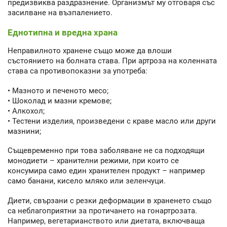
предизвиква раздразнение. Организмът му отговаря със
засилване на възпалението.
Еднотипна и вредна храна
Неправилното хранене също може да влоши
състоянието на болната става. При артроза на коленната
става са противопоказни за употреба:
• Мазното и печеното месо;
• Шоколад и мазни кремове;
• Алкохол;
• Тестени изделия, произведени с краве масло или други
мазнини;
Същевременно при това заболяване не са подходящи
монодиети – хранителни режими, при които се
консумира само един хранителен продукт – например
само банани, кисело мляко или зеленчуци.
Диети, свързани с резки деформации в храненето също
са неблагоприятни за протичането на гонартрозата.
Например, вегетарианството или диетата, включваща