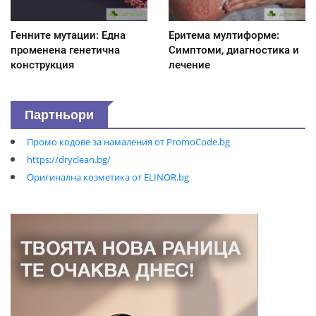
Генните мутации: Една
Еритема мултиформе:
променена генетична
Симптоми, диагностика и
конструкция
лечение
Партньори
Промо кодове за намаления от PromoCode.bg
https://dryclean.bg/
Оригинална козметика от ELINOR.bg