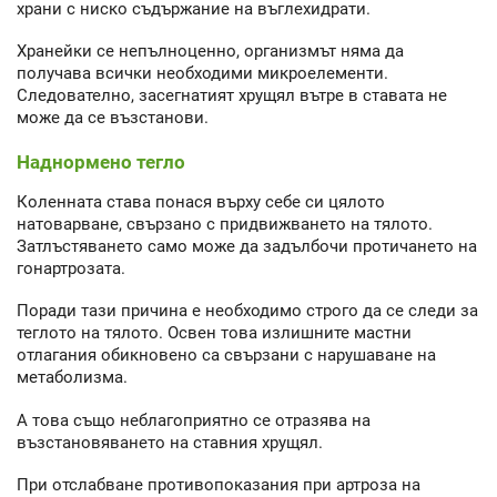
храни с ниско съдържание на въглехидрати.
Хранейки се непълноценно, организмът няма да
получава всички необходими микроелементи.
Следователно, засегнатият хрущял вътре в ставата не
може да се възстанови.
Наднормено тегло
Коленната става понася върху себе си цялото
натоварване, свързано с придвижването на тялото.
Затлъстяването само може да задълбочи протичането на
гонартрозата.
Поради тази причина е необходимо строго да се следи за
теглото на тялото. Освен това излишните мастни
отлагания обикновено са свързани с нарушаване на
метаболизма.
А това също неблагоприятно се отразява на
възстановяването на ставния хрущял.
При отслабване противопоказания при артроза на