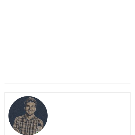
Спастичен колит: Как да разберем, че го имаме
ПОЛЕЗНО
Спастичен колит: Как да разберем, че го имаме