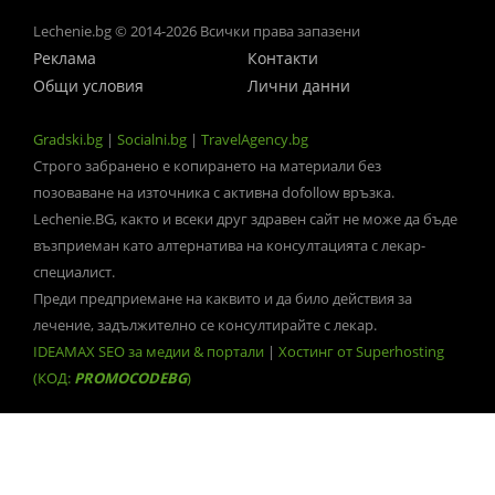
Lechenie.bg © 2014-2026 Всички права запазени
Реклама
Контакти
Общи условия
Лични данни
Gradski.bg
|
Socialni.bg
|
TravelAgency.bg
Строго забранено е копирането на материали без
позоваване на източника с активна dofollow връзка.
Lechenie.BG, както и всеки друг здравен сайт не може да бъде
възприеман като алтернатива на консултацията с лекар-
специалист.
Преди предприемане на каквито и да било действия за
лечение, задължително се консултирайте с лекар.
IDEAMAX SEO за медии & портали
|
Хостинг от Superhosting
(КОД:
PROMOCODEBG
)