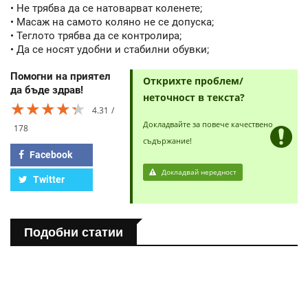
• Не трябва да се натоварват коленете;
• Масаж на самото коляно не се допуска;
• Теглото трябва да се контролира;
• Да се носят удобни и стабилни обувки;
Помогни на приятел
Открихте проблем/
да бъде здрав!
неточност в текста?
★★★★★
★★★★★
★★★★★
4.31
Докладвайте за повече качествено
178
съдържание!
Facebook
Докладвай нередност
Twitter
Подобни статии
ПОЛЕЗНО