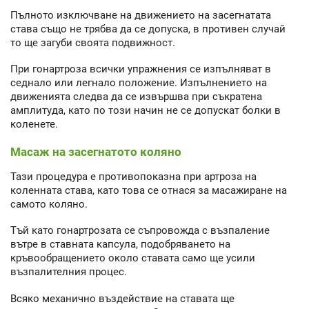
Пълното изключване на движението на засегнатата
става също не трябва да се допуска, в противен случай
то ще загуби своята подвижност.
При гонартроза всички упражнения се изпълняват в
седнало или легнало положение. Изпълнението на
движенията следва да се извършва при съкратена
амплитуда, като по този начин не се допускат болки в
коленете.
Масаж на засегнатото коляно
Тази процедура е противопоказна при артроза на
коленната става, като това се отнася за масажиране на
самото коляно.
Тъй като гонартрозата се съпровожда с възпаление
вътре в ставната капсула, подобряването на
кръвообращението около ставата само ще усили
възпалителния процес.
Всяко механично въздействие на ставата ще