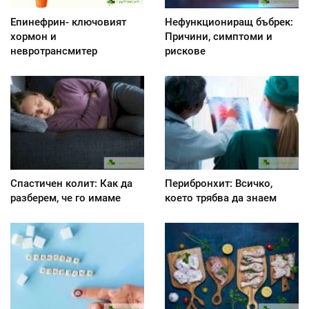
Епинефрин- ключовият
Нефункциониращ бъбрек:
хормон и
Причини, симптоми и
невротрансмитер
рискове
Спастичен колит: Как да
Перибронхит: Всичко,
разберем, че го имаме
което трябва да знаем