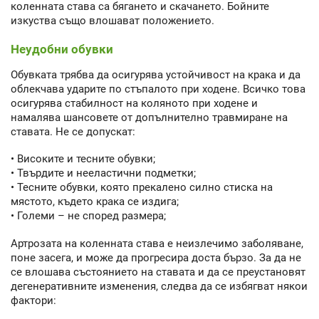
коленната става са бягането и скачането. Бойните
изкуства също влошават положението.
Неудобни обувки
Обувката трябва да осигурява устойчивост на крака и да
облекчава ударите по стъпалото при ходене. Всичко това
осигурява стабилност на коляното при ходене и
намалява шансовете от допълнително травмиране на
ставата. Не се допускат:
• Високите и тесните обувки;
• Твърдите и нееластични подметки;
• Тесните обувки, която прекалено силно стиска на
мястото, където крака се издига;
• Големи – не според размера;
Артрозата на коленната става е неизлечимо заболяване,
поне засега, и може да прогресира доста бързо. За да не
се влошава състоянието на ставата и да се преустановят
дегенеративните изменения, следва да се избягват някои
фактори: