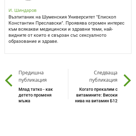
И. Шиндаров
Възпитаник на Шуменския Университет "Епископ
Константин Преславски". Проявява огромен интерес
към всякакви медицински и здравни теми, най-
видните от които е свързан със сексуалното
образование и здраве.
Предишна
Следваща
публикация
публикация
Млад татко - как
Когато прекалим с
детето променя
витамините: Високи
мъжа
нива на витамин Б12