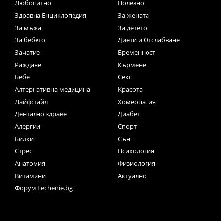
Любопитно
Полезно
Здравна Енциклопедия
За жената
За мъжа
За детето
За бебето
Диети и Отслабване
Зачатие
Бременност
Раждане
Кърмене
Бебе
Секс
Алтернативна медицина
Красота
Лайфстайл
Хомеопатия
Дентално здраве
Диабет
Алергии
Спорт
Билки
Сън
Стрес
Психология
Анатомия
Физиология
Витамини
Актуално
Форум Lechenie.bg