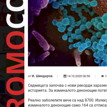
И. Шиндаров
от
14.10.2020 06:50
1
Седмицата започва с нови рекорди заразен
историята. За изминалото денонощие потвъ
Реално заболелите вече са над 8700. Изле
изминалото денонощие само 164 са отписан