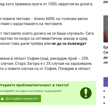
ре
лед като премина прага от 1000, недостиган досега,
 повече тестове – близо 6000, но толкова висок
твие с нарастването на тестовете.
 тестовете, което досега не се беше случвало. Сега
терство по-скоро са оптимистични, макар и сред
носно това дали трябва или
не да се въвеждат
Ер
Си
ди
яване в област София-град, рекорден брой – 259,
ле
 случая, Стара Загора е с 35 случаи на заразяване,
та о новите случаи са от София, Пловдив и област
Открихте проблем/неточност в текста?
окладвайте за повече качествено съдържание!
Докладвай нередност