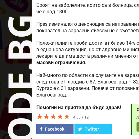
Броят на заболелите, които са в болница, с
че е над 1300.
През изминалото денонощие са направени и
показател на заразени съвсем не е съответс
Положителните проби достигат близо 14% от
в една нова ситуация, но от здравно минис
лекарите да има доста различни мнения от
масови ограничения.
Най-много по области са случаите на зараз
след това е Пловдив с 87, Благоевград – 82
Бургас е с 31 заразени. Повече от половина
Благоевград.
Помогни на приятел да бъде здрав!
★★★★★
★★★★★
★★★★★
4.58
12
Д
Facebook
Twitter