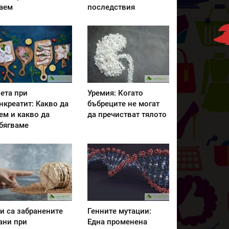
аем
последствия
ета при
Уремия: Когато
нкреатит: Kакво да
бъбреците не могат
ем и какво да
да пречистват тялото
бягваме
и са забранените
Генните мутации:
ани при
Една променена