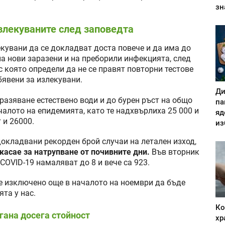
зн
излекуваните след заповедта
кувани да се докладват доста повече и да има до
на нови заразени и на преборили инфекцията, след
 която определи да не се правят повторни тестове
бявени за излекувани.
Ди
разяване естествено води и до бурен ръст на общо
па
чалото на епидемията, като те надхвърлиха 25 000 и
яд
 и 26000.
из
докладвани рекорден брой случаи на летален изход,
 касае за натрупване от почивните дни.
Във вторник
COVID-19 намаляват до 8 и вече са 923.
 е изключено още в началото на ноември да бъде
та у нас.
Ко
игана досега стойност
хр