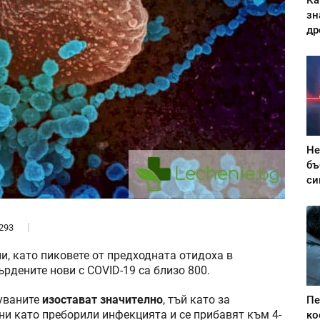
Ка
зн
др
Не
бъ
си
293
и, като пиковете от предходната отидоха в
рдените нови с COVID-19 са близо 800.
куваните
изостават значително
, тъй като за
Пе
и като преборили инфекцията и се прибавят към 4-
ко