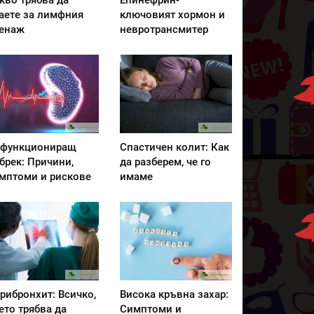
кво трябва да
Епинефрин-
аете за лимфния
ключовият хормон и
енаж
невротрансмитер
функциониращ
Спастичен колит: Как
брек: Причини,
да разберем, че го
мптоми и рискове
имаме
рибронхит: Всичко,
Висока кръвна захар:
ето трябва да
Симптоми и