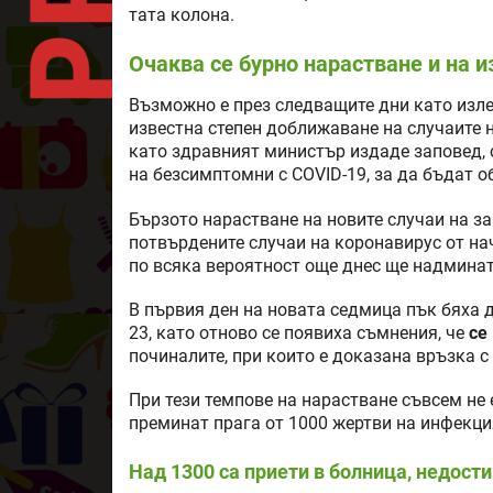
тата колона.
Очаква се бурно нарастване и на 
Възможно е през следващите дни като изле
известна степен доближаване на случаите 
като здравният министър издаде заповед, с
на безсимптомни с COVID-19, за да бъдат о
Бързото нарастване на новите случаи на за
потвърдените случаи на коронавирус от на
по всяка вероятност още днес ще надминат
В първия ден на новата седмица пък бяха 
23, като отново се появиха съмнения, че
се
починалите, при които е доказана връзка с 
При тези темпове на нарастване съвсем не
преминат прага от 1000 жертви на инфекция
Над 1300 са приети в болница, недост