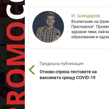
И. Шиндаров
Възпитаник на Шуме
Преславски". Прояв
здравни теми, най-в
образование и здрав
Предишна публикация
Отново спряха тестовете на
ваксината срещу COVID-19