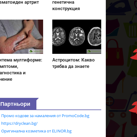
вматоиден артрит
генетична
конструкция
итема мултиформе:
Астроцитом: Какво
мптоми,
трябва да знаете
агностика и
чение
Партньори
Промо кодове за намаления от PromoCode.bg
https://dryclean.bg/
Оригинална козметика от ELINOR.bg