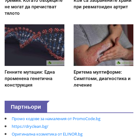
Уремия: Когато бъбреците
Кои са забранените храни
не могат да пречистват
при ревматоиден артрит
тялото
Генните мутации: Една
Еритема мултиформе:
променена генетична
Симптоми, диагностика и
конструкция
лечение
Партньори
Промо кодове за намаления от PromoCode.bg
https://dryclean.bg/
Оригинална козметика от ELINOR.bg