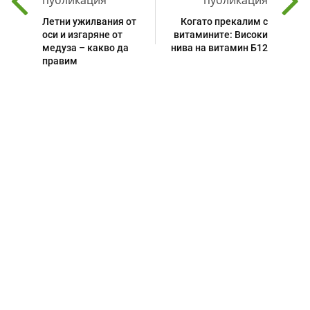
Летни ужилвания от
Когато прекалим с
оси и изгаряне от
витамините: Високи
медуза – какво да
нива на витамин Б12
правим