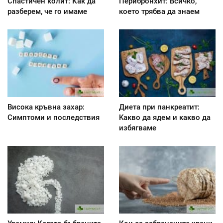
Спастичен колит: Как да
Перибронхит: Всичко,
разберем, че го имаме
което трябва да знаем
Висока кръвна захар:
Диета при панкреатит:
Симптоми и последствия
Kакво да ядем и какво да
избягваме