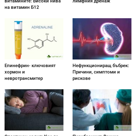
витамините: Високи нива
лимфния дренаж
на витамин Б12
Епинефрин- ключовият
Нефункциониращ бъбрек:
хормон и
Причини, симптоми и
невротрансмитер
рискове