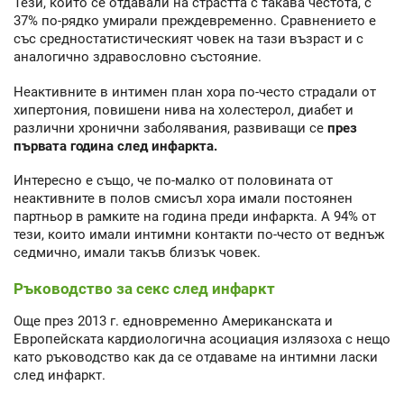
Тези, които се отдавали на страстта с такава честота, с
37% по-рядко умирали преждевременно. Сравнението е
със средностатистическият човек на тази възраст и с
аналогично здравословно състояние.
Неактивните в интимен план хора по-често страдали от
хипертония, повишени нива на холестерол, диабет и
различни хронични заболявания, развиващи се
през
първата година след инфаркта.
Интересно е също, че по-малко от половината от
неактивните в полов смисъл хора имали постоянен
партньор в рамките на година преди инфаркта. А 94% от
тези, които имали интимни контакти по-често от веднъж
седмично, имали такъв близък човек.
Ръководство за секс след инфаркт
Още през 2013 г. едновременно Американската и
Европейската кардиологична асоциация излязоха с нещо
като ръководство как да се отдаваме на интимни ласки
след инфаркт.