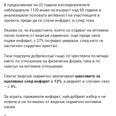
В продължение на 22 години изследователите
наблюдавали 1120 мъже на възраст над 65 години и
анализирали половата активност на участниците в
проекта, преди да се случи инфаркт, и след това.
Оказва се, че възрастните, които се отдават на интимни
ласки повече от веднъж седмично, още преди своя
първи инфаркт, с 27% по-рядко умирали, след като ги
застигнел сърдечен пристъп.
Тази подгрупа доброволци също се чувствала по-млада
както по отношение на физическа форма, така и по
смисъл на интимни отношения.
Сексът веднъж седмично увеличавал
шансовете за
оцеляване след инфаркт с 12%
, а редкият и случаен секс
– с 8%.
За хората, преживели инфаркт, най-добрият избор е не
повече и не по-малко от веднъж седмично интимни
ласки.