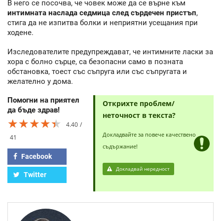
В него се посочва, че човек може да се върне към
интимната наслада седмица след сърдечен пристъп
,
стига да не изпитва болки и неприятни усещания при
ходене.
Изследователите предупреждават, че интимните ласки за
хора с болно сърце, са безопасни само в позната
обстановка, тоест със съпруга или със съпругата и
желателно у дома.
Помогни на приятел
Открихте проблем/
да бъде здрав!
неточност в текста?
★★★★★
★★★★★
★★★★★
4.40
Докладвайте за повече качествено
41
съдържание!
Facebook
Докладвай нередност
Twitter