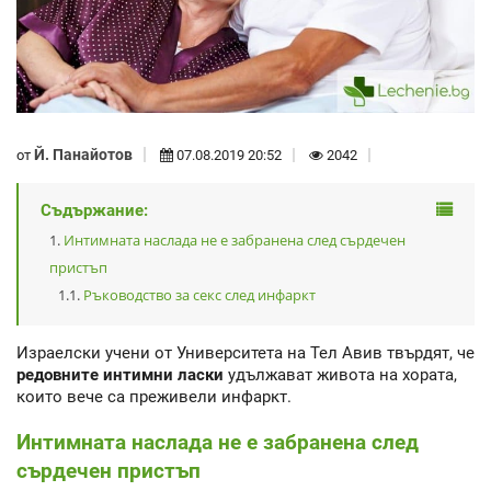
Й. Панайотов
от
07.08.2019 20:52
2042
Съдържание:
Интимната наслада не е забранена след сърдечен
пристъп
Ръководство за секс след инфаркт
Израелски учени от Университета на Тел Авив твърдят, че
редовните интимни ласки
удължават живота на хората,
които вече са преживели инфаркт.
Интимната наслада не е забранена след
сърдечен пристъп