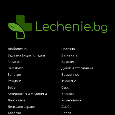
Любопитно
Полезно
Здравна Енциклопедия
За жената
За мъжа
За детето
За бебето
Диети и Отслабване
Зачатие
Бременност
Раждане
Кърмене
Бебе
Секс
Алтернативна медицина
Красота
Лайфстайл
Хомеопатия
Дентално здраве
Диабет
Алергии
Спорт