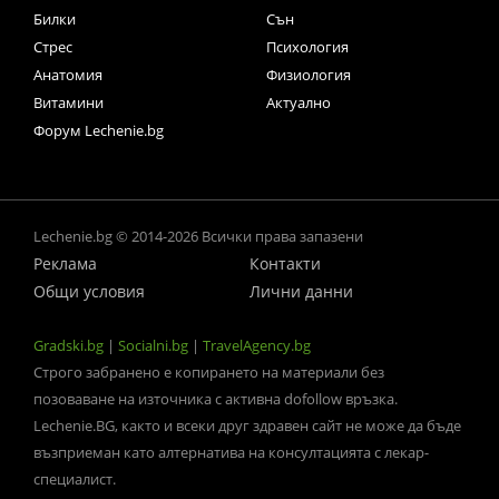
Билки
Сън
Стрес
Психология
Анатомия
Физиология
Витамини
Актуално
Форум Lechenie.bg
Lechenie.bg © 2014-2026 Всички права запазени
Реклама
Контакти
Общи условия
Лични данни
Gradski.bg
|
Socialni.bg
|
TravelAgency.bg
Строго забранено е копирането на материали без
позоваване на източника с активна dofollow връзка.
Lechenie.BG, както и всеки друг здравен сайт не може да бъде
възприеман като алтернатива на консултацията с лекар-
специалист.