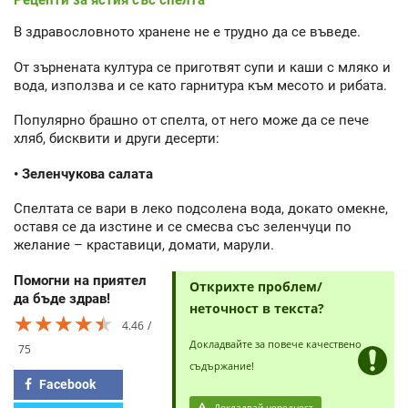
Рецепти за ястия със спелта
В здравословното хранене не е трудно да се въведе.
От зърнената култура се приготвят супи и каши с мляко и
вода, използва и се като гарнитура към месото и рибата.
Популярно брашно от спелта, от него може да се пече
хляб, бисквити и други десерти:
• Зеленчукова салата
Спелтата се вари в леко подсолена вода, докато омекне,
оставя се да изстине и се смесва със зеленчуци по
желание – краставици, домати, марули.
Помогни на приятел
Открихте проблем/
да бъде здрав!
неточност в текста?
★★★★★
★★★★★
★★★★★
4.46
Докладвайте за повече качествено
75
съдържание!
Facebook
Докладвай нередност