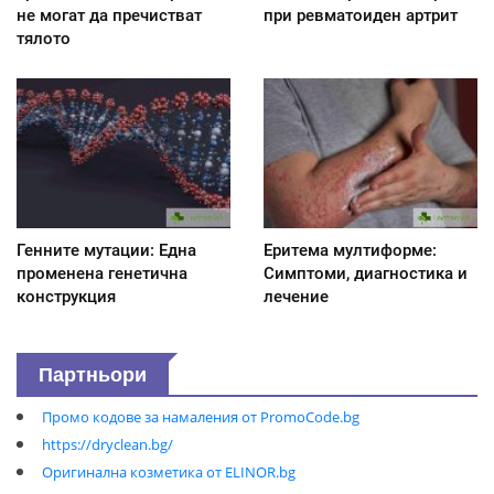
не могат да пречистват
при ревматоиден артрит
тялото
Генните мутации: Една
Еритема мултиформе:
променена генетична
Симптоми, диагностика и
конструкция
лечение
Партньори
Промо кодове за намаления от PromoCode.bg
https://dryclean.bg/
Оригинална козметика от ELINOR.bg