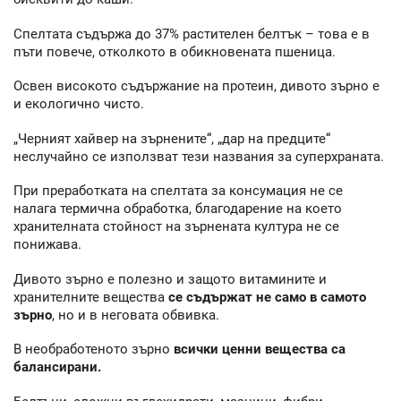
Спелтата съдържа до 37% растителен белтък – това е в
пъти повече, отколкото в обикновената пшеница.
Освен високото съдържание на протеин, дивото зърно е
и екологично чисто.
„Черният хайвер на зърнените“, „дар на предците“
неслучайно се използват тези названия за суперхраната.
При преработката на спелтата за консумация не се
налага термична обработка, благодарение на което
хранителната стойност на зърнената култура не се
понижава.
Дивото зърно е полезно и защото витамините и
хранителните вещества
се съдържат не само в самото
зърно
, но и в неговата обвивка.
В необработеното зърно
всички ценни вещества са
балансирани.