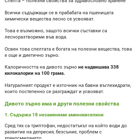
Спелта – полезни свойства за здравословно хранене
Всички съдържащи се в прабабата на пшеницата
химически вещества лесно се усвояват.
Това е възможно, защото всички съставки са
лесноразтворими във вода.
Освен това спелтата е богата на полезни вещества, това
е още и диетично зърно.
Калоричността на дивото зърно
не надвишава 338
килокалории на 100 грама.
Натуралният продукт е източник на бавни въглехидрати,
които постепенно се разграждат и усвояват.
Дивото зърно има и други полезни свойства
1. Съдържа 18 незаменими аминокиселини
Сред тях са триптофан, недостатъкът на който води до
развитие на депресия, безсъние, проблем с
храносмилането.