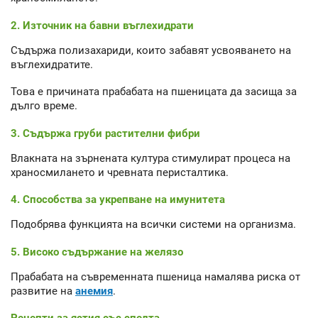
2. Източник на бавни въглехидрати
Съдържа полизахариди, които забавят усвояването на
въглехидратите.
Това е причината прабабата на пшеницата да засища за
дълго време.
3. Съдържа груби растителни фибри
Влакната на зърнената култура стимулират процеса на
храносмилането и чревната перисталтика.
4. Способства за укрепване на имунитета
Подобрява функцията на всички системи на организма.
5. Високо съдържание на желязо
Прабабата на съвременната пшеница намалява риска от
развитие на
анемия
.