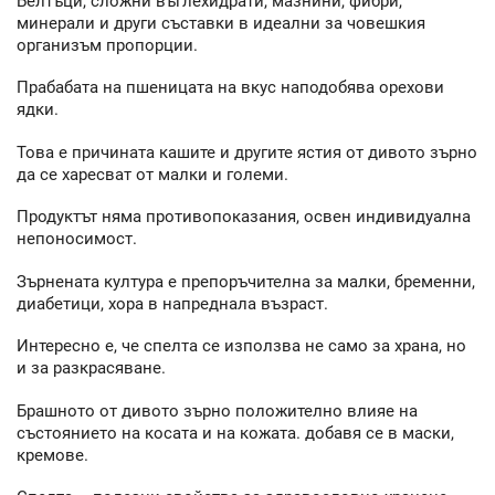
Белтъци, сложни въглехидрати, мазнини, фибри,
минерали и други съставки в идеални за човешкия
организъм пропорции.
Прабабата на пшеницата на вкус наподобява орехови
ядки.
Това е причината кашите и другите ястия от дивото зърно
да се харесват от малки и големи.
Продуктът няма противопоказания, освен индивидуална
непоносимост.
Зърнената култура е препоръчителна за малки, бременни,
диабетици, хора в напреднала възраст.
Интересно е, че спелта се използва не само за храна, но
и за разкрасяване.
Брашното от дивото зърно положително влияе на
състоянието на косата и на кожата. добавя се в маски,
кремове.