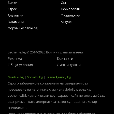
Билки
Сън
Стрес
Психология
Анатомия
Физиология
Витамини
Актуално
Форум Lechenie.bg
Lechenie.bg © 2014-2026 Всички права запазени
Реклама
Контакти
Общи условия
Лични данни
Gradski.bg
|
Socialni.bg
|
TravelAgency.bg
Строго забранено е копирането на материали без
позоваване на източника с активна dofollow връзка.
Lechenie.BG, както и всеки друг здравен сайт не може да бъде
възприеман като алтернатива на консултацията с лекар-
специалист.
Преди предприемане на каквито и да било действия за