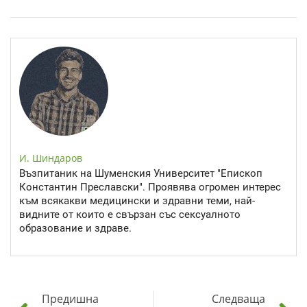
Спастичен колит: Как да разберем, че го имаме
И. Шиндаров
Възпитаник на Шуменския Университет "Епископ
Константин Преславски". Проявява огромен интерес
към всякакви медицински и здравни теми, най-
видните от които е свързан със сексуалното
образование и здраве.
Предишна
Следваща