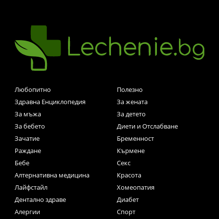
Любопитно
Полезно
Здравна Енциклопедия
За жената
За мъжа
За детето
За бебето
Диети и Отслабване
Зачатие
Бременност
Раждане
Кърмене
Бебе
Секс
Алтернативна медицина
Красота
Лайфстайл
Хомеопатия
Дентално здраве
Диабет
Алергии
Спорт