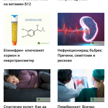
на витамин Б12
Епинефрин- ключовият
Нефункциониращ бъбрек:
хормон и
Причини, симптоми и
невротрансмитер
рискове
Спастичен колит: Как да
Перибронхит: Всичко,