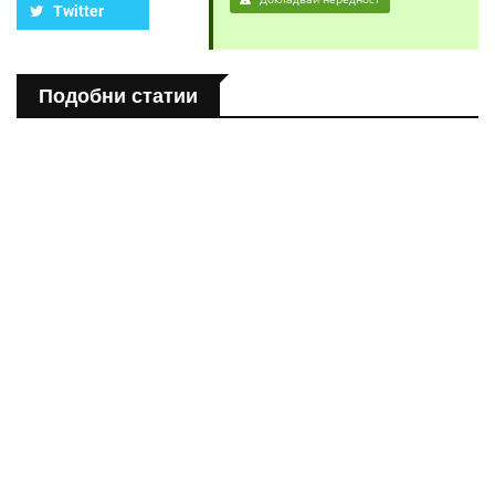
Twitter
Подобни статии
ПОЛЕЗНО
Спастичен колит: Как да разберем, че го имаме
ПОЛЕЗНО