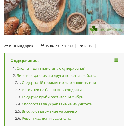
И. Шиндаров
от
12.06.2017 01:08
8513
Съдържание:
Спелта – дали наистина е суперхрана?
Дивото зърно има и други полезни свойства
Съдържа 18 незаменими аминокиселини
Източник на бавни въглехидрати
Съдържа груби растителни фибри
Способства за укрепване на имунитета
Високо съдържание на желязо
Рецепти за ястия със спелта