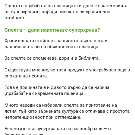
Спелта е прабабата на пшеницата и днес е в категорията
на суперхраните, поради високата си хранителна
стойност.
Спелта – дали наистина е суперхрана?
Хранителната стойност на дивото зърно в пъти
надвишава тази на обикновената пшеница.
За спелта се споменава, дори и в Библията.
Съществува мнение, че този продукт е употребяван още в
епохата на неолита.
Това е причината е и дивото зърно да се нарича
„прабаба“ на съвременната пшеница.
Много народи са избирали спелта за приготвяне на
ястия, тъй като зърнената култура се отличава с простота,
непретенциозност при отглеждане.
Рецептите със суперхраната са разнообразни – от
бисквити до каши.