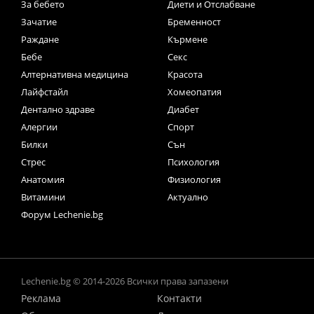
За бебето
Диети и Отслабване
Зачатие
Бременност
Раждане
Кърмене
Бебе
Секс
Алтернативна медицина
Красота
Лайфстайл
Хомеопатия
Дентално здраве
Диабет
Алергии
Спорт
Билки
Сън
Стрес
Психология
Анатомия
Физиология
Витамини
Актуално
Форум Lechenie.bg
Lechenie.bg © 2014-2026 Всички права запазени
Реклама
Контакти