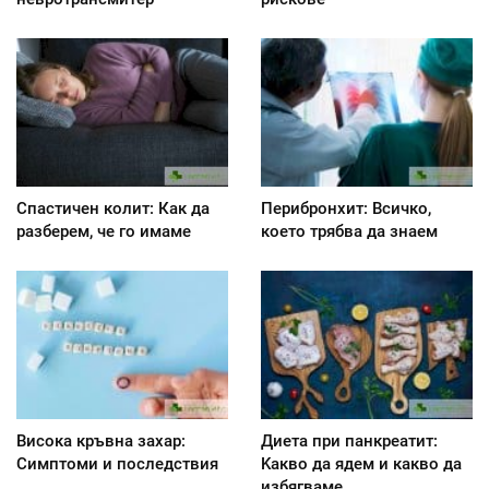
Спастичен колит: Как да
Перибронхит: Всичко,
разберем, че го имаме
което трябва да знаем
Висока кръвна захар:
Диета при панкреатит:
Симптоми и последствия
Kакво да ядем и какво да
избягваме