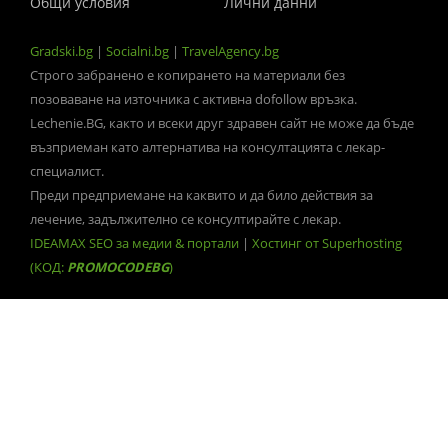
Общи условия
Лични данни
Gradski.bg
|
Socialni.bg
|
TravelAgency.bg
Строго забранено е копирането на материали без
позоваване на източника с активна dofollow връзка.
Lechenie.BG, както и всеки друг здравен сайт не може да бъде
възприеман като алтернатива на консултацията с лекар-
специалист.
Преди предприемане на каквито и да било действия за
лечение, задължително се консултирайте с лекар.
IDEAMAX SEO за медии & портали
|
Хостинг от Superhosting
(КОД:
PROMOCODEBG
)