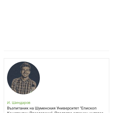
Спастичен колит: Как да разберем, че го имаме
И. Шиндаров
Възпитаник на Шуменския Университет "Епископ