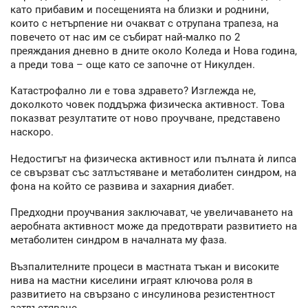
като прибавим и посещенията на близки и роднини,
които с нетърпение ни очакват с отрупана трапеза, на
повечето от нас им се събират най-малко по 2
преяждания дневно в дните около Коледа и Нова година,
а преди това – още като се започне от Никулден.
Катастрофално ли е това здравето? Изглежда не,
доколкото човек поддържа физическа активност. Това
показват резултатите от ново проучване, представено
наскоро.
Недостигът на физическа активност или пълната ѝ липса
се свързват със затлъстяване и метаболитен синдром, на
фона на който се развива и захарния диабет.
Предходни проучвания заключават, че увеличаването на
аеробната активност може да предотврати развитието на
метаболитен синдром в началната му фаза.
Възпалителните процеси в мастната тъкан и високите
нива на мастни киселини играят ключова роля в
развитието на свързано с инсулинова резистентност
затлъстяване.