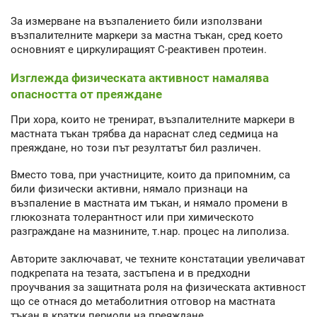
За измерване на възпалението били използвани
възпалителните маркери за мастна тъкан, сред което
основният е циркулиращият С-реактивен протеин.
Изглежда физическата активност намалява
опасността от преяждане
При хора, които не тренират, възпалителните маркери в
мастната тъкан трябва да нараснат след седмица на
преяждане, но този път резултатът бил различен.
Вместо това, при участниците, които да припомним, са
били физически активни, нямало признаци на
възпаление в мастната им тъкан, и нямало промени в
глюкозната толерантност или при химическото
разграждане на мазнините, т.нар. процес на липолиза.
Авторите заключават, че техните констатации увеличават
подкрепата на тезата, застъпена и в предходни
проучвания за защитната роля на физическата активност
що се отнася до метаболитния отговор на мастната
тъкан в кратки периоди на преяждане.