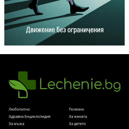
Любопитно
Полезно
Здравна Енциклопедия
За жената
За мъжа
За детето