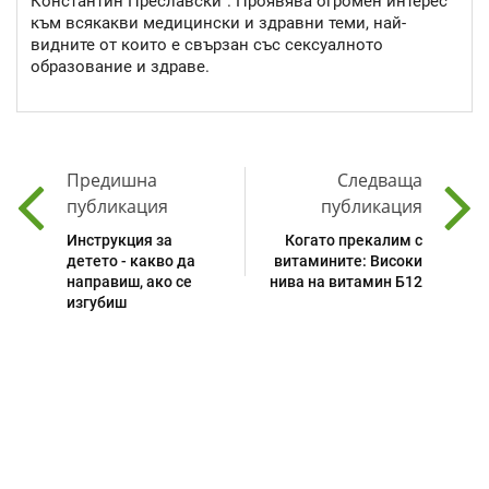
Константин Преславски". Проявява огромен интерес
към всякакви медицински и здравни теми, най-
видните от които е свързан със сексуалното
образование и здраве.
Предишна
Следваща
публикация
публикация
Инструкция за
Когато прекалим с
детето - какво да
витамините: Високи
направиш, ако се
нива на витамин Б12
изгубиш