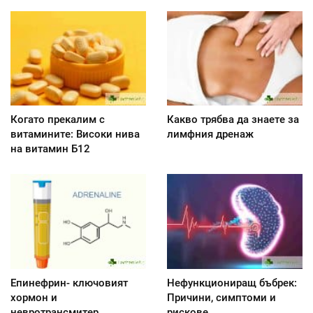
Когато прекалим с
Какво трябва да знаете за
витамините: Високи нива
лимфния дренаж
на витамин Б12
Епинефрин- ключовият
Нефункциониращ бъбрек:
хормон и
Причини, симптоми и
невротрансмитер
рискове