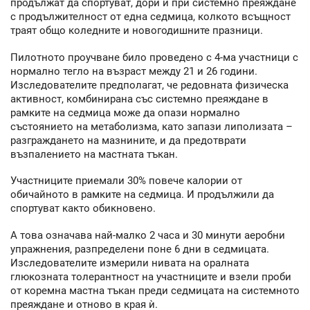
продължат да спортуват, дори и при системно преяждане
с продължителност от една седмица, колкото всъщност
траят общо коледните и новогодишните празници.
Пилотното проучване било проведено с 4-ма участници с
нормално тегло на възраст между 21 и 26 години.
Изследователите предполагат, че редовната физическа
активност, комбинирана със системно преяждане в
рамките на седмица може да опази нормално
състоянието на метаболизма, като запази липолизата –
разграждането на мазнините, и да предотврати
възпалението на мастната тъкан.
Участниците приемали 30% повече калории от
обичайното в рамките на седмица. И продължили да
спортуват както обикновено.
А това означава най-малко 2 часа и 30 минути аеробни
упражнения, разпределени поне 6 дни в седмицата.
Изследователите измерили нивата на оралната
глюкозната толерантност на участниците и взели проби
от коремна мастна тъкан преди седмицата на системното
преяждане и отново в края ѝ.