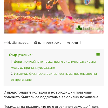
И. Шиндаров
от
07.11.2016 09:49
7018
Съдържание:
Дори и случайното прекаляване с количествата храна
може да причини увреждане
Изглежда физическата активност намалява опасността
от преяждане
С предстоящите коледни и новогодишни празници
повечето българи се подготвяме за обилно похапване.
Периодът на празниците не е ограничен само до 1 ден,