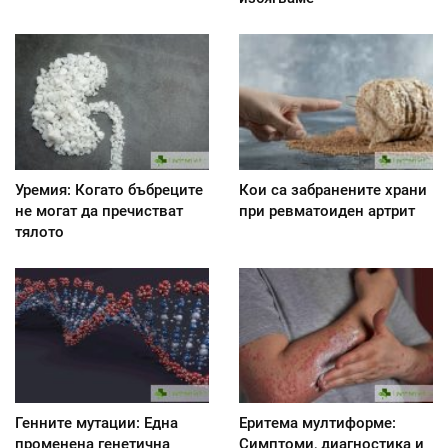
Уремия: Когато бъбреците
Кои са забранените храни
не могат да пречистват
при ревматоиден артрит
тялото
Генните мутации: Една
Еритема мултиформе:
променена генетична
Симптоми, диагностика и