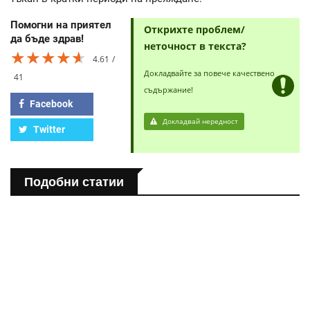
Помогни на приятел
Открихте проблем/
да бъде здрав!
неточност в текста?
★★★★★
★★★★★
★★★★★
4.61
Докладвайте за повече качествено
41
съдържание!
Facebook
Докладвай нередност
Twitter
Подобни статии
ПОЛЕЗНО