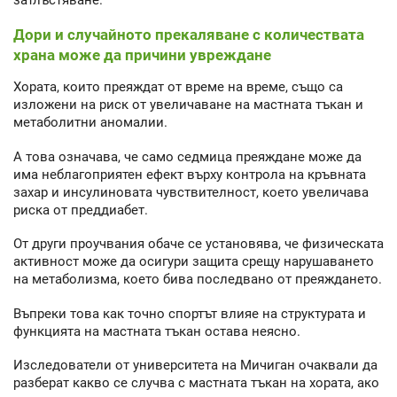
Дори и случайното прекаляване с количествата
храна може да причини увреждане
Хората, които преяждат от време на време, също са
изложени на риск от увеличаване на мастната тъкан и
метаболитни аномалии.
А това означава, че само седмица преяждане може да
има неблагоприятен ефект върху контрола на кръвната
захар и инсулиновата чувствителност, което увеличава
риска от преддиабет.
От други проучвания обаче се установява, че физическата
активност може да осигури защита срещу нарушаването
на метаболизма, което бива последвано от преяждането.
Въпреки това как точно спортът влияе на структурата и
функцията на мастната тъкан остава неясно.
Изследователи от университета на Мичиган очаквали да
разберат какво се случва с мастната тъкан на хората, ако