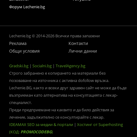
Форум Lechenie.bg
Lechenie.bg © 2014-2026 Всички права запазени
Реклама
Контакти
Общи условия
Лични данни
Gradski.bg
|
Socialni.bg
|
TravelAgency.bg
Строго забранено е копирането на материали без
позоваване на източника с активна dofollow връзка.
Lechenie.BG, както и всеки друг здравен сайт не може да бъде
възприеман като алтернатива на консултацията с лекар-
специалист.
Преди предприемане на каквито и да било действия за
лечение, задължително се консултирайте с лекар.
IDEAMAX SEO за медии & портали
|
Хостинг от Superhosting
(КОД:
PROMOCODEBG
)