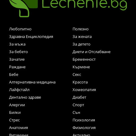
Любопитно
Полезно
Здравна Енциклопедия
За жената
За мъжа
За детето
За бебето
Диети и Отслабване
Зачатие
Бременност
Раждане
Кърмене
Бебе
Секс
Алтернативна медицина
Красота
Лайфстайл
Хомеопатия
Дентално здраве
Диабет
Алергии
Спорт
Билки
Сън
Стрес
Психология
Анатомия
Физиология
Витамини
Актуално