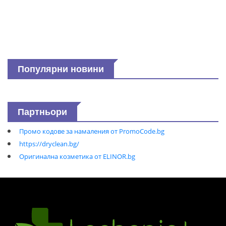
Популярни новини
Партньори
Промо кодове за намаления от PromoCode.bg
https://dryclean.bg/
Оригинална козметика от ELINOR.bg