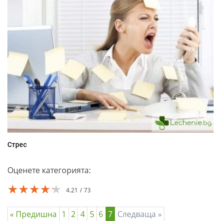
Стрес
Оценете категорията:
★★★★★
★★★★★
★★★★★
4.21
73
« Предишна
1
2
4
5
6
7
Следваща »