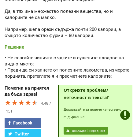
Да, в тях има множество полезни вещества, но и
калориите не са малко.
Например, шепа орехи съдържа почти 200 калории, а
същото количество фурми – 80 калории.
Решение
• Не слагайте чинията с ядките и сушените плодове на
видно място;
• Преди да си хапнете от полезните лакомства, измерете
порцията, претеглете я и пресметнете калориите;
Помогни на приятел
Открихте проблем/
да бъде здрав!
неточност в текста?
★★★★★
★★★★★
★★★★★
4.48
Докладвайте за повече качествено
151
съдържание!
Facebook
Докладвай нередност
Twitter