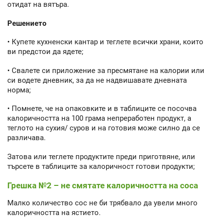
отидат на вятъра.
Решението
• Купете кухненски кантар и теглете всички храни, които
ви предстои да ядете;
• Свалете си приложение за пресмятане на калории или
си водете дневник, за да не надвишавате дневната
норма;
• Помнете, че на опаковките и в таблиците се посочва
калоричността на 100 грама непреработен продукт, а
теглото на сухия/ суров и на готовия може силно да се
различава.
Затова или теглете продуктите преди приготвяне, или
търсете в таблиците за калоричност готови продукти;
Грешка №2 – не смятате калоричността на соса
Малко количество сос не би трябвало да увели много
калоричността на ястието.