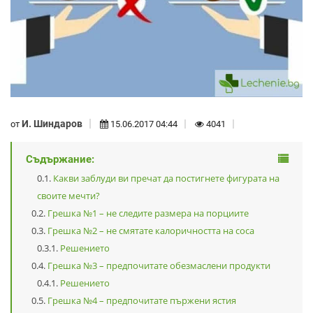
И. Шиндаров
от
15.06.2017 04:44
4041
Съдържание:
Какви заблуди ви пречат да постигнете фигурата на
своите мечти?
Грешка №1 – не следите размера на порциите
Грешка №2 – не смятате калоричността на соса
Решението
Грешка №3 – предпочитате обезмаслени продукти
Решението
Грешка №4 – предпочитате пържени ястия