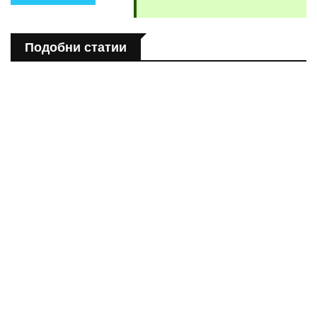
Подобни статии
ПОЛЕЗНО
Спастичен колит: Как да разберем, че го имаме
ПОЛЕЗНО