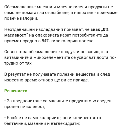
Обезмаслените млечни и млечнокисели продукти не
само не помагат за отслабване, а напротив - приемаме
повече калории.
Неотдавнашни изследвания показват, че
знак „0%
масленост“
на опаковката карат потребителите да
приемат средно с 84% килокалории повече.
Освен това обезмаслените продукти не засищат, а
витамините и микроелементите се усвояват доста по-
трудно от тях.
В резултат не получавате полезни вещества и след
известно време отново ще ви се прияде.
Решението
• За предпочитане са млечните продукти със среден
процент масленост;
• Бройте не само калориите, но и количеството
белтъчини, мазнини и въглехидрати;