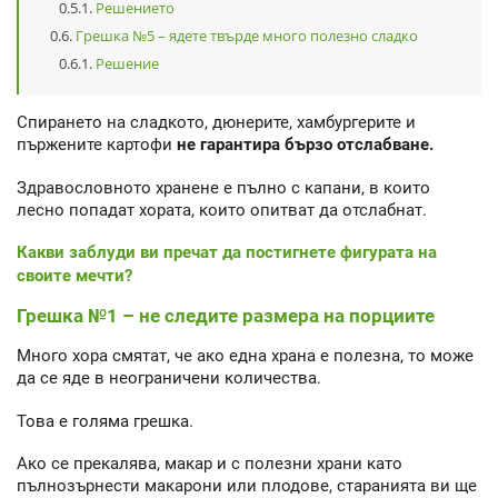
Решението
Грешка №5 – ядете твърде много полезно сладко
Решение
Спирането на сладкото, дюнерите, хамбургерите и
пържените картофи
не гарантира бързо отслабване.
Здравословното хранене е пълно с капани, в които
лесно попадат хората, които опитват да отслабнат.
Какви заблуди ви пречат да постигнете фигурата на
своите мечти?
Грешка №1 – не следите размера на порциите
Много хора смятат, че ако една храна е полезна, то може
да се яде в неограничени количества.
Това е голяма грешка.
Ако се прекалява, макар и с полезни храни като
пълнозърнести макарони или плодове, старанията ви ще