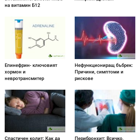
на витамин Б12
Епинефрин- ключовият
Нефункциониращ бъбрек:
хормон и
Причини, симптоми и
невротрансмитер
рискове
Спастичен колит: Как да
Перибронхит: Всичко,