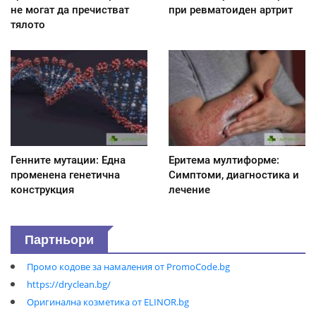
не могат да пречистват
при ревматоиден артрит
тялото
Генните мутации: Една
Еритема мултиформе:
променена генетична
Симптоми, диагностика и
конструкция
лечение
Партньори
Промо кодове за намаления от PromoCode.bg
https://dryclean.bg/
Оригинална козметика от ELINOR.bg