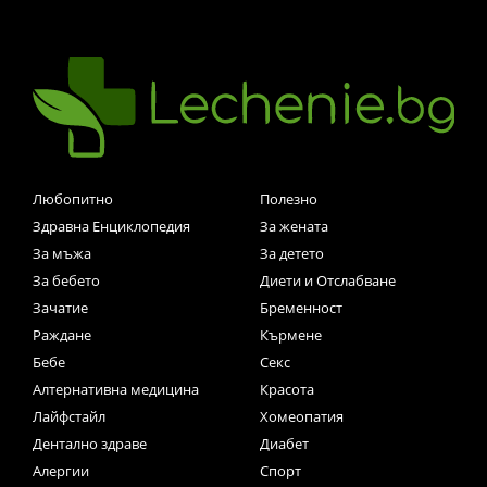
Любопитно
Полезно
Здравна Енциклопедия
За жената
За мъжа
За детето
За бебето
Диети и Отслабване
Зачатие
Бременност
Раждане
Кърмене
Бебе
Секс
Алтернативна медицина
Красота
Лайфстайл
Хомеопатия
Дентално здраве
Диабет
Алергии
Спорт