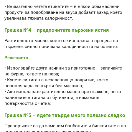
• Внимателно четете етикетите – в някои обезмаслени
продукти за подобряване на вкуса добавят захар, което
увеличава тяхната калоричност.
Грешка №4 – предпочитате пържени ястия
Растителното масло, което се използва в процеса на
пържене, силно повишава калоричността на ястието.
Решението
• Използвайте други начини за приготвяне – запичайте
на фурна, гответе на пара;
• Купете си тиган с незалепващо покритие, което
позволява да се пържи без мазнина;
• Ако използвате растително масло при пържене, не го
наливайте в тигана от бутилката, а намажете
повърхността с четка;
Грешка №5 – ядете твърде много полезно сладко
Препоръките са да заменим бонбоните и бисквитите с по-
полезни храни – ядки и сушени плодове.