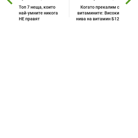
Топ 7 неща, които
Когато прекалим с
най-умните никога
витамините: Високи
НЕ правят
нива на витамин Б12