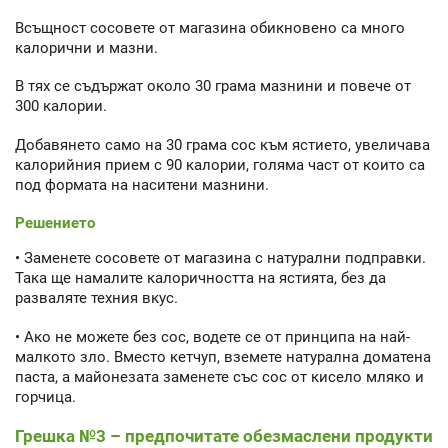
Всъщност сосовете от магазина обикновено са много
калорични и мазни.
В тях се съдържат около 30 грама мазнини и повече от
300 калории.
Добавянето само на 30 грама сос към ястието, увеличава
калорийния прием с 90 калории, голяма част от които са
под формата на наситени мазнини.
Решението
• Заменете сосовете от магазина с натурални подправки.
Така ще намалите калоричността на ястията, без да
разваляте техния вкус.
• Ако не можете без сос, водете се от принципа на най-
малкото зло. Вместо кетчуп, вземете натурална доматена
паста, а майонезата заменете със сос от кисело мляко и
горчица.
Грешка №3 – предпочитате обезмаслени продукти