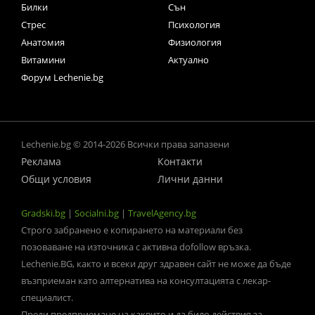
Билки
Сън
Стрес
Психология
Анатомия
Физиология
Витамини
Актуално
Форум Lechenie.bg
Lechenie.bg © 2014-2026 Всички права запазени
Реклама
Контакти
Общи условия
Лични данни
Gradski.bg
|
Socialni.bg
|
TravelAgency.bg
Строго забранено е копирането на материали без
позоваване на източника с активна dofollow връзка.
Lechenie.BG, както и всеки друг здравен сайт не може да бъде
възприеман като алтернатива на консултацията с лекар-
специалист.
Преди предприемане на каквито и да било действия за