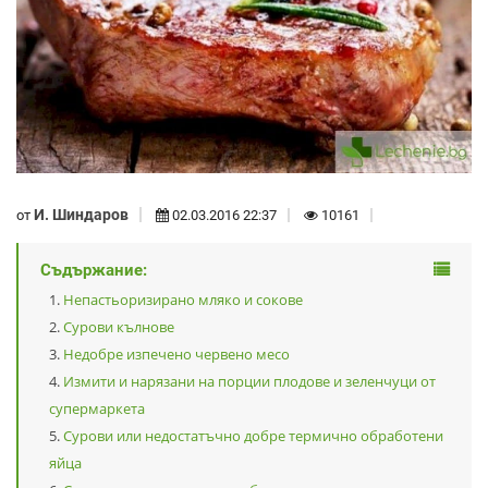
И. Шиндаров
от
02.03.2016 22:37
10161
Съдържание:
Непастьоризирано мляко и сокове
Сурови кълнове
Недобре изпечено червено месо
Измити и нарязани на порции плодове и зеленчуци от
супермаркета
Сурови или недостатъчно добре термично обработени
яйца