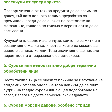
зеленчуци от супермаркета
Препоръчително от такива продукти да се пазим по-
далеч, тъй като колкото голяма преработка са
преминали, преди да се окажат по рафтовете на
магазините, толкова по-голяма е вероятността да са
замърсени.
Купувайте плодове и зеленчуци, които не са мити и в
сравнително малки количества, които да можете да
изядете за няколко дни. Това значително ще намали
вероятността от заразяване с листериоза.
5. Сурови или недостатъчно добре термично
обработени яйца
Често такива яйца се оказват причина за избухване на
епидемии от салмонела. За това навикът да се пият
сутрин на гладно сурови яйца с цел подобряване на
гласа, излага на доста сериозен риск здравето.
6. Сурови морски дарове, особено стриди