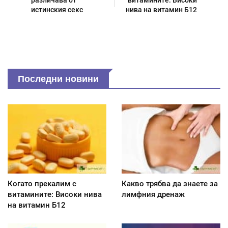
различава от
витамините: Високи
истинския секс
нива на витамин Б12
Последни новини
Когато прекалим с
Какво трябва да знаете за
витамините: Високи нива
лимфния дренаж
на витамин Б12