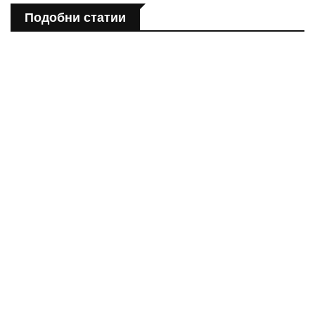
Подобни статии
ПОЛЕЗНО
Спастичен колит: Как да разберем, че го имаме
ПОЛЕЗНО