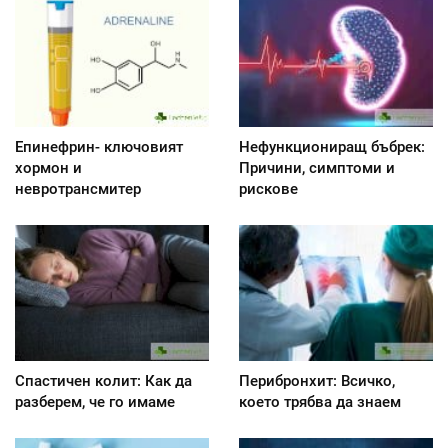
Епинефрин- ключовият
Нефункциониращ бъбрек:
хормон и
Причини, симптоми и
невротрансмитер
рискове
Спастичен колит: Как да
Перибронхит: Всичко,
разберем, че го имаме
което трябва да знаем