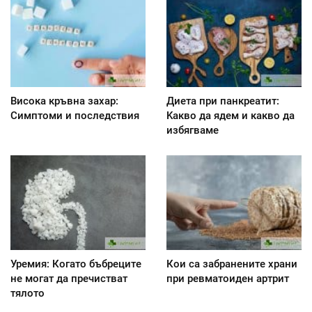
Висока кръвна захар:
Диета при панкреатит:
Симптоми и последствия
Kакво да ядем и какво да
избягваме
Уремия: Когато бъбреците
Кои са забранените храни
не могат да пречистват
при ревматоиден артрит
тялото