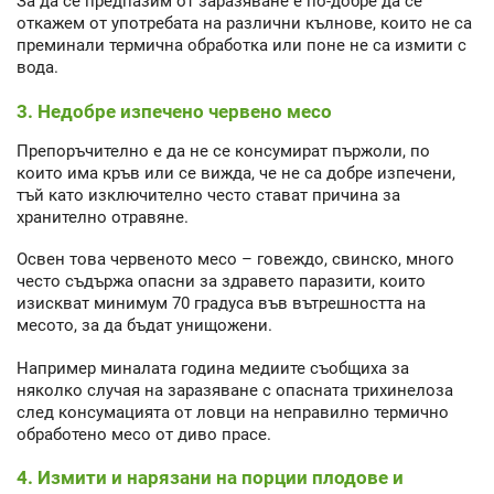
За да се предпазим от заразяване е по-добре да се
откажем от употребата на различни кълнове, които не са
преминали термична обработка или поне не са измити с
вода.
3. Недобре изпечено червено месо
Препоръчително е да не се консумират пържоли, по
които има кръв или се вижда, че не са добре изпечени,
тъй като изключително често стават причина за
хранително отравяне.
Освен това червеното месо – говеждо, свинско, много
често съдържа опасни за здравето паразити, които
изискват минимум 70 градуса във вътрешността на
месото, за да бъдат унищожени.
Например миналата година медиите съобщиха за
няколко случая на заразяване с опасната трихинелоза
след консумацията от ловци на неправилно термично
обработено месо от диво прасе.
4. Измити и нарязани на порции плодове и