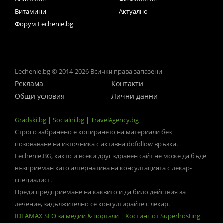
Витамини
Актуално
Форум Lechenie.bg
Lechenie.bg © 2014-2026 Всички права запазени
Реклама
Контакти
Общи условия
Лични данни
Gradski.bg
|
Socialni.bg
|
TravelAgency.bg
Строго забранено е копирането на материали без
позоваване на източника с активна dofollow връзка.
Lechenie.BG, както и всеки друг здравен сайт не може да бъде
възприеман като алтернатива на консултацията с лекар-
специалист.
Преди предприемане на каквито и да било действия за
лечение, задължително се консултирайте с лекар.
IDEAMAX SEO за медии & портали
|
Хостинг от Superhosting