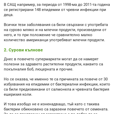
В САЩ например, за периода от 1998-ма до 2011-та година
се регистрирани 148 епидемии от чревни инфекции при
деца.
Всички тези заболявания са били свързани с употребата
на сурово мляко и на млечни продукти, произведени от
него, и то при положение че сравнително малко
количество американци употребяват млечни продукти.
2. Сурови кълнове
Днес в повечето супермаркети могат да се намерят
полезни за здравето растителни продукти, каквито са
покълналия боб, люцерната и прочие.
Но се оказва, че именно те са причината за повече от 30
избухвания на епидемии от бактериални инфекции, които
са били предизвикани от салмонела и чревната бактерия
ешерихия коли.
И това изобщо не е изненадващо, тъй като с такива
бактерии обикновено са заразени повечето от семената.