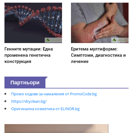
Генните мутации: Една
Еритема мултиформе:
променена генетична
Симптоми, диагностика и
конструкция
лечение
Партньори
Промо кодове за намаления от PromoCode.bg
https://dryclean.bg/
Оригинална козметика от ELINOR.bg