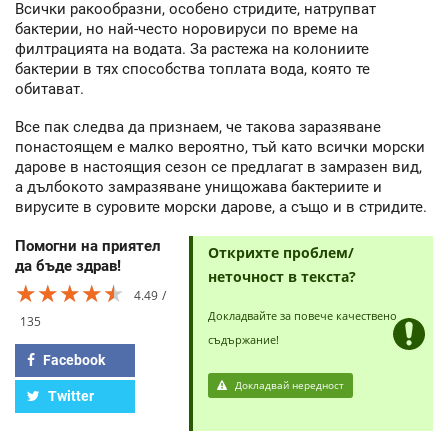
Всички ракообразни, особено стридите, натрупват
бактерии, но най-често норовируси по време на
филтрацията на водата. За растежа на колониите
бактерии в тях способства топлата вода, която те
обитават.
Все пак следва да признаем, че такова заразяване
понастоящем е малко вероятно, тъй като всички морски
дарове в настоящия сезон се предлагат в замразен вид,
а дълбокото замразяване унищожава бактериите и
вирусите в суровите морски дарове, а също и в стридите.
Помогни на приятел
Открихте проблем/
да бъде здрав!
неточност в текста?
★★★★★
★★★★★
★★★★★
4.49
Докладвайте за повече качествено
135
съдържание!
Facebook
Докладвай нередност
Twitter