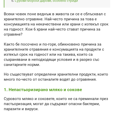
Сурови морски дарове, особено стриди
Всеки човек поне веднъж в живота си се е сблъсквал с
хранително отравяне. Най-често причина за това е
консумацията на некачествени или храни с изтекъл срок
на годност. Кои 6 храни най-често стават причина за
отравяне?
Както бе посочено и по-горе, обикновено причина за
хранителните отравяния е консумацията на продукти с
изтекъл срок на годност или на такива, които са
съхранявани в неподходящи условия и в разрез със
санитарните норми.
Но съществуват определени хранителни продукти, които
много по-често от останалите водят до отравяния.
1. Непастьоризирано мляко и сокове
Суровото мляко и соковете, които не са преминали през
пастьоризация, могат да съдържат опасни бактерии,
паразити и вируси.