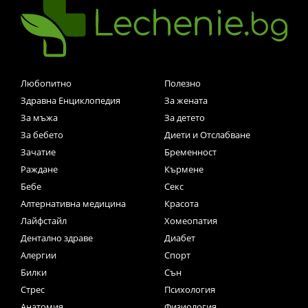
Любопитно
Полезно
Здравна Енциклопедия
За жената
За мъжа
За детето
За бебето
Диети и Отслабване
Зачатие
Бременност
Раждане
Кърмене
Бебе
Секс
Алтернативна медицина
Красота
Лайфстайл
Хомеопатия
Дентално здраве
Диабет
Алергии
Спорт
Билки
Сън
Стрес
Психология
Анатомия
Физиология