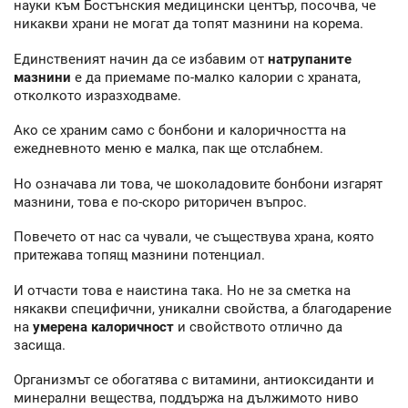
науки към Бостънския медицински център, посочва, че
никакви храни не могат да топят мазнини на корема.
Единственият начин да се избавим от
натрупаните
мазнини
е да приемаме по-малко калории с храната,
отколкото изразходваме.
Ако се храним само с бонбони и калоричността на
ежедневното меню е малка, пак ще отслабнем.
Но означава ли това, че шоколадовите бонбони изгарят
мазнини, това е по-скоро риторичен въпрос.
Повечето от нас са чували, че съществува храна, която
притежава топящ мазнини потенциал.
И отчасти това е наистина така. Но не за сметка на
някакви специфични, уникални свойства, а благодарение
на
умерена калоричност
и свойството отлично да
засища.
Организмът се обогатява с витамини, антиоксиданти и
минерални вещества, поддържа на дължимото ниво