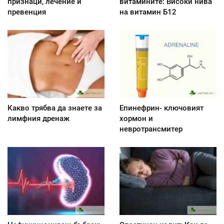
признаци, лечение и
витамините: Високи нива
превенция
на витамин Б12
Какво трябва да знаете за
Епинефрин- ключовият
лимфния дренаж
хормон и
невротрансмитер