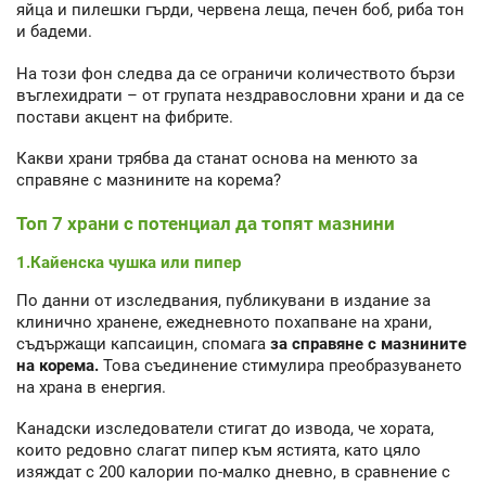
яйца и пилешки гърди, червена леща, печен боб, риба тон
и бадеми.
На този фон следва да се ограничи количеството бързи
въглехидрати – от групата нездравословни храни и да се
постави акцент на фибрите.
Какви храни трябва да станат основа на менюто за
справяне с мазнините на корема?
Топ 7 храни с потенциал да топят мазнини
1.Кайенска чушка или пипер
По данни от изследвания, публикувани в издание за
клинично хранене, ежедневното похапване на храни,
съдържащи капсаицин, спомага
за справяне с мазнините
на корема.
Това съединение стимулира преобразуването
на храна в енергия.
Канадски изследователи стигат до извода, че хората,
които редовно слагат пипер към ястията, като цяло
изяждат с 200 калории по-малко дневно, в сравнение с