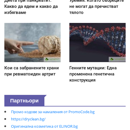
Диета при панкреатит:
Уремия: Когато бъбреците
Kакво да ядем и какво да
не могат да пречистват
избягваме
тялото
Кои са забранените храни
Генните мутации: Една
при ревматоиден артрит
променена генетична
конструкция
Партньори
Промо кодове за намаления от PromoCode.bg
https://dryclean.bg/
Оригинална козметика от ELINOR.bg