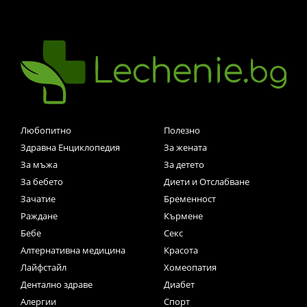
Любопитно
Полезно
Здравна Енциклопедия
За жената
За мъжа
За детето
За бебето
Диети и Отслабване
Зачатие
Бременност
Раждане
Кърмене
Бебе
Секс
Алтернативна медицина
Красота
Лайфстайл
Хомеопатия
Дентално здраве
Диабет
Алергии
Спорт