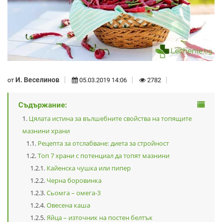
И. Веселинов
от
05.03.2019 14:06
2782
Съдържание:
Цялата истина за вълшебните свойства на топящите
мазнини храни
Рецепта за отслабване: диета за стройност
Топ 7 храни с потенциал да топят мазнини
Кайенска чушка или пипер
Черна боровинка
Сьомга – омега-3
Овесена каша
Яйца – източник на постен белтък