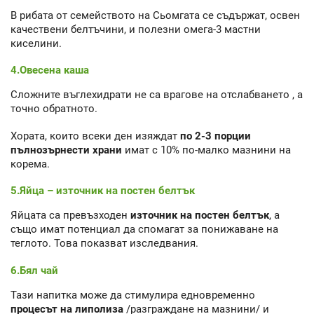
В рибата от семейството на Сьомгата се съдържат, освен
качествени белтъчини, и полезни омега-3 мастни
киселини.
4.Овесена каша
Сложните въглехидрати не са врагове на отслабването , а
точно обратното.
Хората, които всеки ден изяждат
по 2-3 порции
пълнозърнести храни
имат с 10% по-малко мазнини на
корема.
5.Яйца – източник на постен белтък
Яйцата са превъзходен
източник на постен белтък
, а
също имат потенциал да спомагат за понижаване на
теглото. Това показват изследвания.
6.Бял чай
Тази напитка може да стимулира едновременно
процесът на липолиза
/разграждане на мазнини/ и