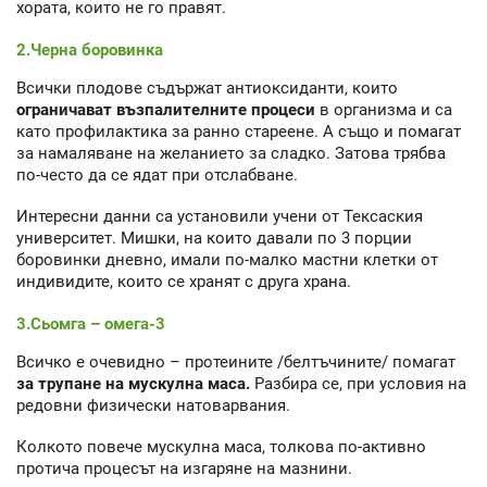
хората, които не го правят.
2.Черна боровинка
Всички плодове съдържат антиоксиданти, които
ограничават възпалителните процеси
в организма и са
като профилактика за ранно стареене. А също и помагат
за намаляване на желанието за сладко. Затова трябва
по-често да се ядат при отслабване.
Интересни данни са установили учени от Тексаския
университет. Мишки, на които давали по 3 порции
боровинки дневно, имали по-малко мастни клетки от
индивидите, които се хранят с друга храна.
3.Сьомга – омега-3
Всичко е очевидно – протеините /белтъчините/ помагат
за трупане на мускулна маса.
Разбира се, при условия на
редовни физически натоварвания.
Колкото повече мускулна маса, толкова по-активно
протича процесът на изгаряне на мазнини.