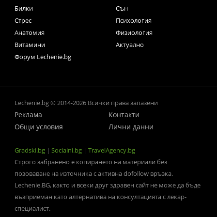
Билки
Сън
Стрес
Психология
Анатомия
Физиология
Витамини
Актуално
Форум Lechenie.bg
Lechenie.bg © 2014-2026 Всички права запазени
Реклама
Контакти
Общи условия
Лични данни
Gradski.bg
|
Socialni.bg
|
TravelAgency.bg
Строго забранено е копирането на материали без
позоваване на източника с активна dofollow връзка.
Lechenie.BG, както и всеки друг здравен сайт не може да бъде
възприеман като алтернатива на консултацията с лекар-
специалист.