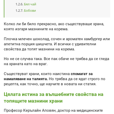
Бял чай
Бобови
Колко ли би било прекрасно, ако съществуваше храна,
която изгаря мазнините на корема.
Плочка млечен шоколад, сочен и ароматен хамбургер или
апетитна порция шишчета. И всички с удивителни
свойства да топят мазнини на корема.
Но не се случва така. Все пак обаче не трябва да се гледа
на храната като на враг.
Съществуват храни, които наистина
спомагат за
намаляване на талията.
Но трябва да се ядат строго по
рецепта, как точно, ще научите в новата ни статия.
Цялата истина за вълшебните свойства на
топящите мазнини храни
Професор Керълайн Аповян, доктор на медицинските