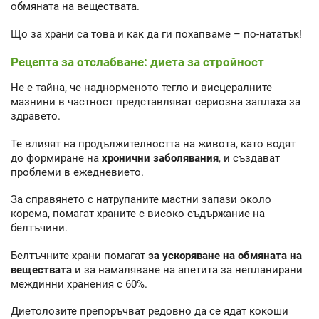
обмяната на веществата.
Що за храни са това и как да ги похапваме – по-нататък!
Рецепта за отслабване: диета за стройност
Не е тайна, че наднорменото тегло и висцералните
мазнини в частност представляват сериозна заплаха за
здравето.
Те влияят на продължителността на живота, като водят
до формиране на
хронични заболявания
, и създават
проблеми в ежедневието.
За справянето с натрупаните мастни запази около
корема, помагат храните с високо съдържание на
белтъчини.
Белтъчните храни помагат
за ускоряване на обмяната на
веществата
и за намаляване на апетита за непланирани
междинни хранения с 60%.
Диетолозите препоръчват редовно да се ядат кокоши