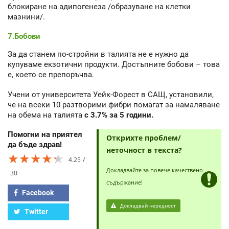
блокиране на адипогенеза /образуване на клетки
мазнини/.
7.Бобови
За да станем по-стройни в талията не е нужно да
купуваме екзотични продукти. Достъпните бобови – това
е, което се препоръчва.
Учени от университета Уейк-Форест в САЩ, установили,
че на всеки 10 разтворими фибри помагат за намаляване
на обема на талията
с 3.7% за 5 години.
Помогни на приятел
Открихте проблем/
да бъде здрав!
неточност в текста?
★★★★★
★★★★★
★★★★★
4.25
Докладвайте за повече качествено
30
съдържание!
Facebook
Докладвай нередност
Twitter