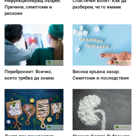
Нефункциониращ бъбрек:
Спастичен колит: Как да
Причини, симптоми и
разберем, че го имаме
рискове
Перибронхит: Всичко,
Висока кръвна захар:
което трябва да знаем
Симптоми и последствия