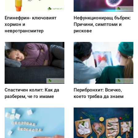
Епинефрин- ключовият
Нефункциониращ бъбрек:
хормон и
Причини, симптоми и
невротрансмитер
рискове
Спастичен колит: Как да
Перибронхит: Всичко,
разберем, че го имаме
което трябва да знаем