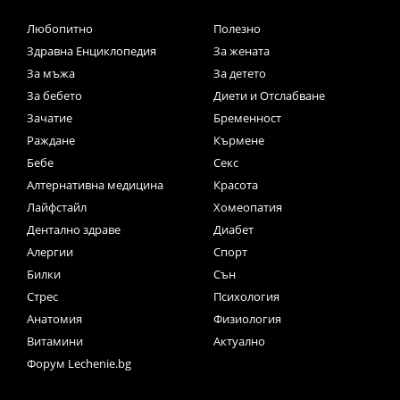
Любопитно
Полезно
Здравна Енциклопедия
За жената
За мъжа
За детето
За бебето
Диети и Отслабване
Зачатие
Бременност
Раждане
Кърмене
Бебе
Секс
Алтернативна медицина
Красота
Лайфстайл
Хомеопатия
Дентално здраве
Диабет
Алергии
Спорт
Билки
Сън
Стрес
Психология
Анатомия
Физиология
Витамини
Актуално
Форум Lechenie.bg