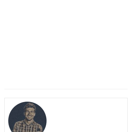
Спастичен колит: Как да разберем, че го имаме
ПОЛЕЗНО
Спастичен колит: Как да разберем, че го имаме