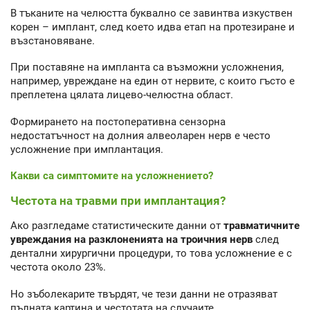
В тъканите на челюстта буквално се завинтва изкуствен
корен – имплант, след което идва етап на протезиране и
възстановяване.
При поставяне на импланта са възможни усложнения,
например, увреждане на един от нервите, с които гъсто е
преплетена цялата лицево-челюстна област.
Формирането на постоперативна сензорна
недостатъчност на долния алвеоларен нерв е често
усложнение при имплантация.
Какви са симптомите на усложнението?
Честота на травми при имплантация?
Ако разгледаме статистическите данни от
травматичните
увреждания на разклоненията на троичния нерв
след
дентални хирургични процедури, то това усложнение е с
честота около 23%.
Но зъболекарите твърдят, че тези данни не отразяват
пълната картина и честотата на случаите.