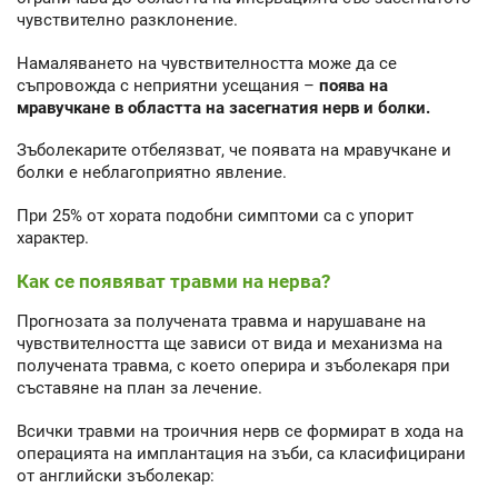
чувствително разклонение.
Намаляването на чувствителността може да се
съпровожда с неприятни усещания –
поява на
мравучкане в областта на засегнатия нерв и болки.
Зъболекарите отбелязват, че появата на мравучкане и
болки е неблагоприятно явление.
При 25% от хората подобни симптоми са с упорит
характер.
Как се появяват травми на нерва?
Прогнозата за получената травма и нарушаване на
чувствителността ще зависи от вида и механизма на
получената травма, с което оперира и зъболекаря при
съставяне на план за лечение.
Всички травми на троичния нерв се формират в хода на
операцията на имплантация на зъби, са класифицирани
от английски зъболекар: