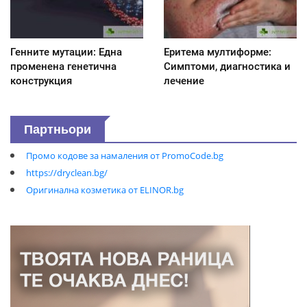
Генните мутации: Една
Еритема мултиформе:
променена генетична
Симптоми, диагностика и
конструкция
лечение
Партньори
Промо кодове за намаления от PromoCode.bg
https://dryclean.bg/
Оригинална козметика от ELINOR.bg