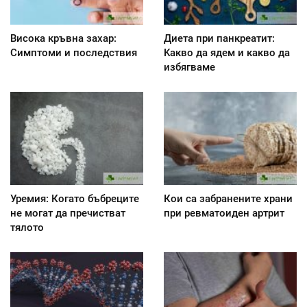
Висока кръвна захар:
Диета при панкреатит:
Симптоми и последствия
Kакво да ядем и какво да
избягваме
Уремия: Когато бъбреците
Кои са забранените храни
не могат да пречистват
при ревматоиден артрит
тялото