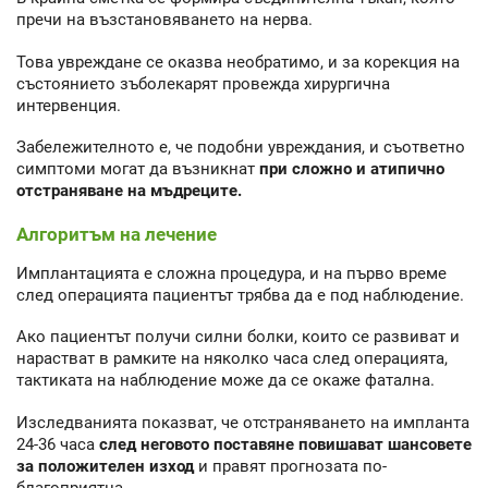
пречи на възстановяването на нерва.
Това увреждане се оказва необратимо, и за корекция на
състоянието зъболекарят провежда хирургична
интервенция.
Забележителното е, че подобни увреждания, и съответно
симптоми могат да възникнат
при сложно и атипично
отстраняване на мъдреците.
Алгоритъм на лечение
Имплантацията е сложна процедура, и на първо време
след операцията пациентът трябва да е под наблюдение.
Ако пациентът получи силни болки, които се развиват и
нарастват в рамките на няколко часа след операцията,
тактиката на наблюдение може да се окаже фатална.
Изследванията показват, че отстраняването на импланта
24-36 часа
след неговото поставяне повишават шансовете
за положителен изход
и правят прогнозата по-
благоприятна.