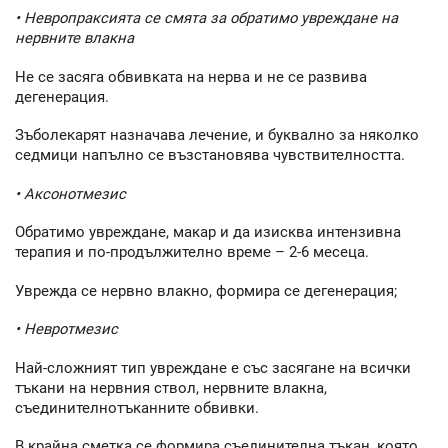
• Невропраксията се смята за обратимо увреждане на
нервните влакна
Не се засяга обвивката на нерва и не се развива
дегенерация.
Зъболекарят назначава лечение, и буквално за няколко
седмици напълно се възстановява чувствителността.
• Аксонотмезис
Обратимо увреждане, макар и да изисква интензивна
терапия и по-продължително време – 2-6 месеца.
Уврежда се нервно влакно, формира се дегенерация;
• Невротмезис
Най-сложният тип увреждане е със засягане на всички
тъкани на нервния ствол, нервните влакна,
съединителнотъканните обвивки.
В крайна сметка се формира съединителна тъкан, която