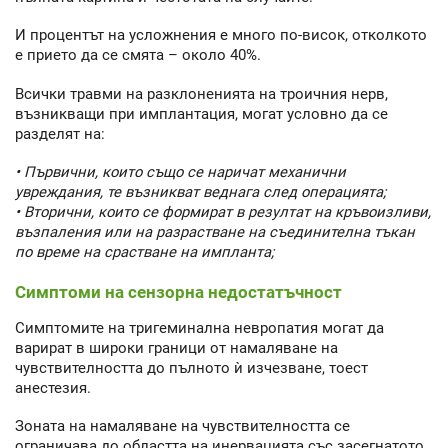
И процентът на усложнения е много по-висок, отколкото
е прието да се смята – около 40%.
Всички травми на разклоненията на троичния нерв,
възникващи при имплантация, могат условно да се
разделят на:
• Първични, които също се наричат механични
увреждания, те възникват веднага след операцията;
• Вторични, които се формират в резултат на кръвоизливи,
възпаления или на разрастване на съединителна тъкан
по време на срастване на импланта;
Симптоми на сензорна недостатъчност
Симптомите на тригеминална невропатия могат да
варират в широки граници от намаляване на
чувствителността до пълното ѝ изчезване, тоест
анестезия.
Зоната на намаляване на чувствителността се
ограничава до областта на инервацията със засегнатото