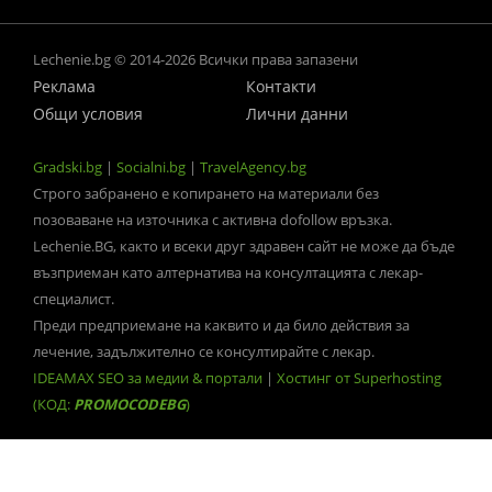
Lechenie.bg © 2014-2026 Всички права запазени
Реклама
Контакти
Общи условия
Лични данни
Gradski.bg
|
Socialni.bg
|
TravelAgency.bg
Строго забранено е копирането на материали без
позоваване на източника с активна dofollow връзка.
Lechenie.BG, както и всеки друг здравен сайт не може да бъде
възприеман като алтернатива на консултацията с лекар-
специалист.
Преди предприемане на каквито и да било действия за
лечение, задължително се консултирайте с лекар.
IDEAMAX SEO за медии & портали
|
Хостинг от Superhosting
(КОД:
PROMOCODEBG
)