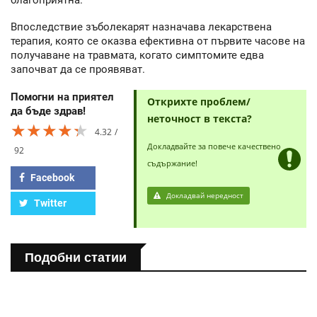
Впоследствие зъболекарят назначава лекарствена
терапия, която се оказва ефективна от първите часове на
получаване на травмата, когато симптомите едва
започват да се проявяват.
Помогни на приятел
Открихте проблем/
да бъде здрав!
неточност в текста?
★★★★★
★★★★★
★★★★★
4.32
Докладвайте за повече качествено
92
съдържание!
Facebook
Докладвай нередност
Twitter
Подобни статии
ПОЛЕЗНО