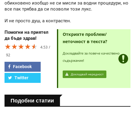
обикновено изобщо не си мисли за водни процедури, но
все пак трябва да си позволи този лукс.
И не просто душ, а контрастен.
Помогни на приятел
Открихте проблем/
да бъде здрав!
неточност в текста?
★★★★★
★★★★★
★★★★★
4.53
Докладвайте за повече качествено
92
съдържание!
Facebook
Докладвай нередност
Twitter
Подобни статии
ПОЛЕЗНО