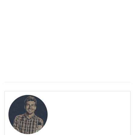
Спастичен колит: Как да разберем, че го имаме
ПОЛЕЗНО
Спастичен колит: Как да разберем, че го имаме