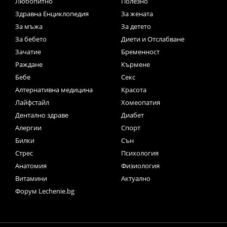
Любопитно
Полезно
Здравна Енциклопедия
За жената
За мъжа
За детето
За бебето
Диети и Отслабване
Зачатие
Бременност
Раждане
Кърмене
Бебе
Секс
Алтернативна медицина
Красота
Лайфстайл
Хомеопатия
Дентално здраве
Диабет
Алергии
Спорт
Билки
Сън
Стрес
Психология
Анатомия
Физиология
Витамини
Актуално
Форум Lechenie.bg