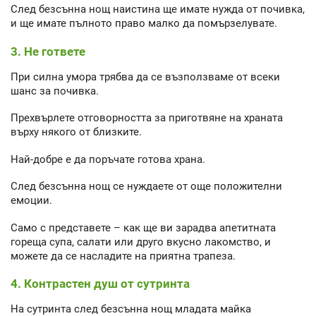
След безсънна нощ наистина ще имате нужда от почивка,
и ще имате пълното право малко да помързелувате.
3. Не гответе
При силна умора трябва да се възползваме от всеки
шанс за почивка.
Прехвърлете отговорността за приготвяне на храната
върху някого от близките.
Най-добре е да поръчате готова храна.
След безсънна нощ се нуждаете от още положителни
емоции.
Само с представете – как ще ви зарадва апетитната
гореща супа, салати или друго вкусно лакомство, и
можете да се насладите на приятна трапеза.
4. Контрастен душ от сутринта
На сутринта след безсънна нощ младата майка