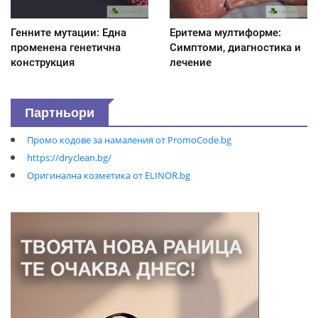
Генните мутации: Една
Еритема мултиформе:
променена генетична
Симптоми, диагностика и
конструкция
лечение
Партньори
Промо кодове за намаления от PromoCode.bg
https://dryclean.bg/
Оригинална козметика от ELINOR.bg