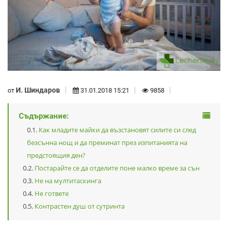
И. Шиндаров
от
31.01.2018 15:21
9858
Съдържание:
Как младите майки да възстановят силите си след
безсънна нощ и да преминат през изпитанията на
предстоящия ден?
Постарайте се да отделите поне малко време за сън
Не на мултитаскинга
Не гответе
Контрастен душ от сутринта