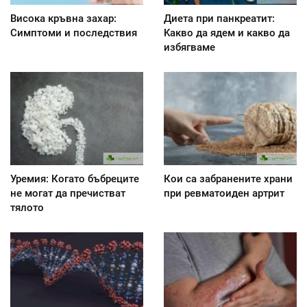
Висока кръвна захар:
Диета при панкреатит:
Симптоми и последствия
Kакво да ядем и какво да
избягваме
Уремия: Когато бъбреците
Кои са забранените храни
не могат да пречистват
при ревматоиден артрит
тялото