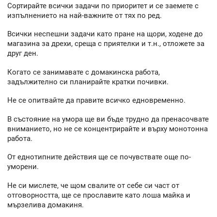
Сортирайте всички задачи по приоритет и се заемете с
изпълнението на най-важните от тях по ред.
Всички неспешни задачи като пране на щори, ходене до
магазина за дрехи, среща с приятелки и т.н., отложете за
друг ден.
Когато се занимавате с домакинска работа,
задължително си планирайте кратки почивки.
Не се опитвайте да правите всичко едновременно.
В състояние на умора ще ви бъде трудно да пренасочвате
вниманието, но не се концентрирайте и върху монотонна
работа.
От еднотипните действия ще се почувствате още по-
уморени.
Не си мислете, че щом свалите от себе си част от
отговорността, ще се прославите като лоша майка и
мързелива домакиня.