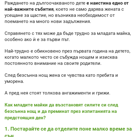
Раждането на дългоочакваното дете
е наистина едно от
най-важните събития
, което не само дарява жената с
усещане за щастие, но възниква необходимост от
поемането на много нови задължения.
Справянето с тях може да бъде трудно за младата майка,
особено ако ѝ е за първи път.
Най-трудно е обикновено през първата година на детето,
когато малкото често се събужда нощем и изисква
постоянното внимание на своите родители.
След безсънна нощ жена се чувства като пребита и
уморена.
А пред нея стоят толкова ангажименти и грижи.
Как младите майки да възстановят силите си след
безсънна нощ и да преминат през изпитанията на
предстоящия ден?
1. Постарайте се да отделите поне малко време за
сън