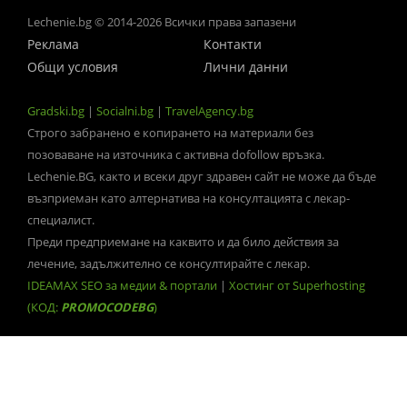
Lechenie.bg © 2014-2026 Всички права запазени
Реклама
Контакти
Общи условия
Лични данни
Gradski.bg
|
Socialni.bg
|
TravelAgency.bg
Строго забранено е копирането на материали без
позоваване на източника с активна dofollow връзка.
Lechenie.BG, както и всеки друг здравен сайт не може да бъде
възприеман като алтернатива на консултацията с лекар-
специалист.
Преди предприемане на каквито и да било действия за
лечение, задължително се консултирайте с лекар.
IDEAMAX SEO за медии & портали
|
Хостинг от Superhosting
(КОД:
PROMOCODEBG
)