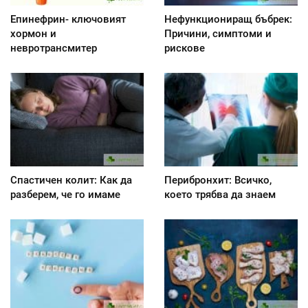
Епинефрин- ключовият
Нефункциониращ бъбрек:
хормон и
Причини, симптоми и
невротрансмитер
рискове
Спастичен колит: Как да
Перибронхит: Всичко,
разберем, че го имаме
което трябва да знаем