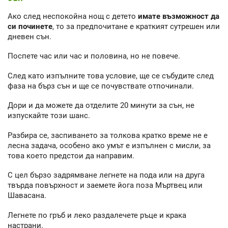
Ако след неспокойна нощ с детето
имате възможност да
си починете
, то за предпочитане е краткият сутрешен или
дневен сън.
Поспете час или час и половина, но не повече.
След като изпълните това условие, ще се събудите след
фаза на бърз сън и ще се почувствате отпочинали.
Дори и да можете да отделите 20 минути за сън, не
изпускайте този шанс.
Разбира се, заспиването за толкова кратко време не е
лесна задача, особено ако умът е изпълнен с мисли, за
това което предстои да направим.
С цел бързо задрямване легнете на пода или на друга
твърда повърхност и заемете йога поза Мъртвец или
Шавасана.
Легнете по гръб и леко раздалечете ръце и крака
настрани.