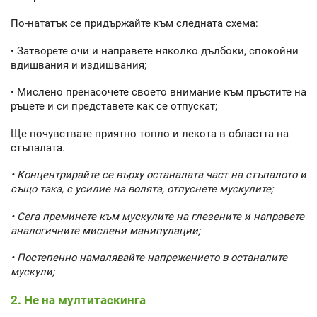
По-нататък се придържайте към следната схема:
• Затворете очи и направете няколко дълбоки, спокойни
вдишвания и издишвания;
• Мислено пренасочете своето внимание към пръстите на
ръцете и си представете как се отпускат;
Ще почувствате приятно топло и лекота в областта на
стъпалата.
• Концентрирайте се върху останалата част на стъпалото и
също така, с усилие на волята, отпуснете мускулите;
• Сега преминете към мускулите на глезените и направете
аналогичните мислени манипулации;
• Постепенно намалявайте напрежението в останалите
мускули;
2. Не на мултитаскинга