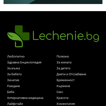
Любопитно
Полезно
Здравна Енциклопедия
За жената
За мъжа
За детето
За бебето
Диети и Отслабване
Зачатие
Бременност
Раждане
Кърмене
Бебе
Секс
Алтернативна медицина
Красота
Лайфстайл
Хомеопатия