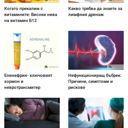
Когато прекалим с
Какво трябва да знаете за
витамините: Високи нива
лимфния дренаж
на витамин Б12
Епинефрин- ключовият
Нефункциониращ бъбрек:
хормон и
Причини, симптоми и
невротрансмитер
рискове