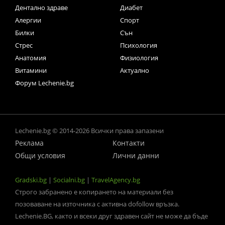
Дентално здраве
Диабет
Алергии
Спорт
Билки
Сън
Стрес
Психология
Анатомия
Физиология
Витамини
Актуално
Форум Lechenie.bg
Lechenie.bg © 2014-2026 Всички права запазени
Реклама
Контакти
Общи условия
Лични данни
Gradski.bg
|
Socialni.bg
|
TravelAgency.bg
Строго забранено е копирането на материали без
позоваване на източника с активна dofollow връзка.
Lechenie.BG, както и всеки друг здравен сайт не може да бъде