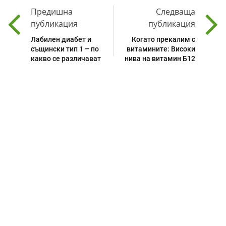
Предишна
Следваща
публикация
публикация
Лабилен диабет и
Когато прекалим с
същински тип 1 – по
витамините: Високи
какво се различават
нива на витамин Б12