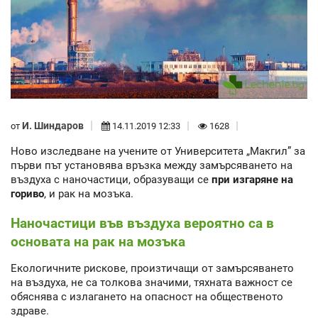
И. Шиндаров
от
14.11.2019 12:33
1628
Ново изследване на учените от Университета „Макгил” за
първи път установява връзка между замърсяването на
въздуха с наночастици, образуващи се
при изгаряне на
гориво
, и рак на мозъка.
Наночастици във въздуха вероятно са в
основата на рак на мозъка
Екологичните рискове, произтичащи от замърсяването
на въздуха, не са толкова значими, тяхната важност се
обяснява с излагането на опасност на общественото
здраве.