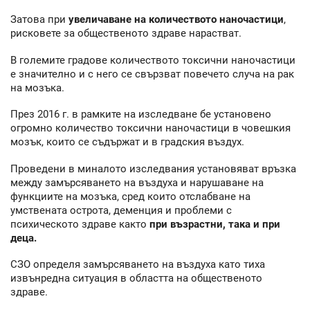
Затова при
увеличаване на количеството наночастици
,
рисковете за общественото здраве нарастват.
В големите градове количеството токсични наночастици
е значително и с него се свързват повечето случа на рак
на мозъка.
През 2016 г. в рамките на изследване бе установено
огромно количество токсични наночастици в човешкия
мозък, които се съдържат и в градския въздух.
Проведени в миналото изследвания установяват връзка
между замърсяването на въздуха и нарушаване на
функциите на мозъка, сред които отслабване на
умствената острота, деменция и проблеми с
психическото здраве както
при възрастни, така и при
деца.
СЗО определя замърсяването на въздуха като тиха
извънредна ситуация в областта на общественото
здраве.