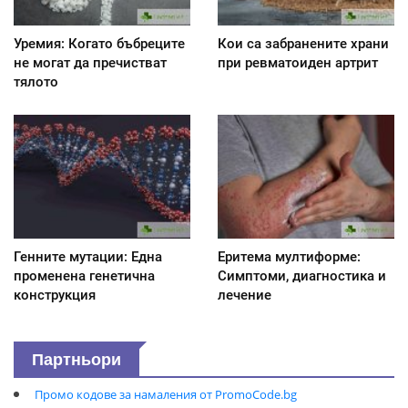
Уремия: Когато бъбреците
Кои са забранените храни
не могат да пречистват
при ревматоиден артрит
тялото
Генните мутации: Една
Еритема мултиформе:
променена генетична
Симптоми, диагностика и
конструкция
лечение
Партньори
Промо кодове за намаления от PromoCode.bg