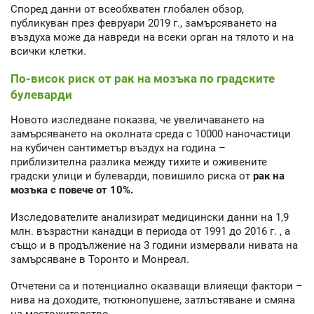
Според данни от всеобхватен глобален обзор,
публикуван през февруари 2019 г., замърсяването на
въздуха може да навреди на всеки орган на тялото и на
всички клетки.
По-висок риск от рак на мозъка по градските
булеварди
Новото изследване показва, че увеличаването на
замърсяването на околната среда с 10000 наночастици
на кубичен сантиметър въздух на година –
приблизителна разлика между тихите и оживените
градски улици и булеварди, повишило риска от
рак на
мозъка с повече от 10%.
Изследователите анализират медицински данни на 1,9
млн. възрастни канадци в периода от 1991 до 2016 г. , а
също и в продължение на 3 години измервали нивата на
замърсяване в Торонто и Монреал.
Отчетени са и потенциално оказващи влияещи фактори –
нива на доходите, тютюнопушене, затлъстяване и смяна