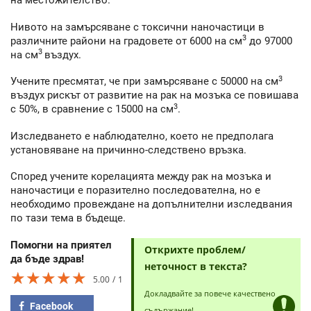
на местожителство.
Нивото на замърсяване с токсични наночастици в
3
различните райони на градовете от 6000 на см
до 97000
3
на см
въздух.
3
Учените пресмятат, че при замърсяване с 50000 на см
въздух рискът от развитие на рак на мозъка се повишава
3
с 50%, в сравнение с 15000 на см
.
Изследването е наблюдателно, което не предполага
установяване на причинно-следствено връзка.
Според учените корелацията между рак на мозъка и
наночастици е поразително последователна, но е
необходимо провеждане на допълнителни изследвания
по тази тема в бъдеще.
Помогни на приятел
Открихте проблем/
да бъде здрав!
неточност в текста?
★★★★★
★★★★★
★★★★★
5.00
1
Докладвайте за повече качествено
Facebook
съдържание!