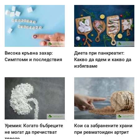
Висока кръвна захар:
Диета при панкреатит:
Симптоми и последствия
Kакво да ядем и какво да
избягваме
Уремия: Когато бъбреците
Кои са забранените храни
не могат да пречистват
при ревматоиден артрит
тялото