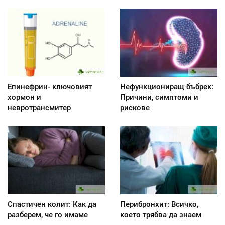
Епинефрин- ключовият
Нефункциониращ бъбрек:
хормон и
Причини, симптоми и
невротрансмитер
рискове
Спастичен колит: Как да
Перибронхит: Всичко,
разберем, че го имаме
което трябва да знаем