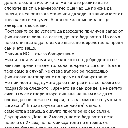
детето е било в количката. Но когато решите да го
сложите да спи, най-вероятно още час ще поиска да
пълзи, да се опита да стане или да ходи, в зависимост от
това какво вече умее. А опитите за приспиване ще
завършат със сълзи.
Постарайте се да успеете да разходите приличен запас от
физическите сили на детето, докато бодърства. Но само
не се опитвайте да го изморявате, непосредствено преди
сън и ето защо.
Причина №2 – дълго бодърстване
Някои родители смятат, че колкото по-добре детето се
наиграе преди лягане, толкова по-крепко ще спи. Това е
така само в случай, че става въпрос за подходящо
физическо натоварване по време на бодърстване.
Но най-често под думата да се наиграе и да се набяга се
подразбира следното: „Времето за сън дойде, а не детето
сякаш му се отвори второ дишане, не знам как да го
сложа да спи, нека се накрая, тогава само ще се умори и
ще заспи“. В този случай „да се набяга“ в много
семейства завърша с дълго приспиване със сълзи.
Друг пример. Дете на 2 месеца, което бодърства вече
повече от 2 часа, но на майка,а това не я тревожи,