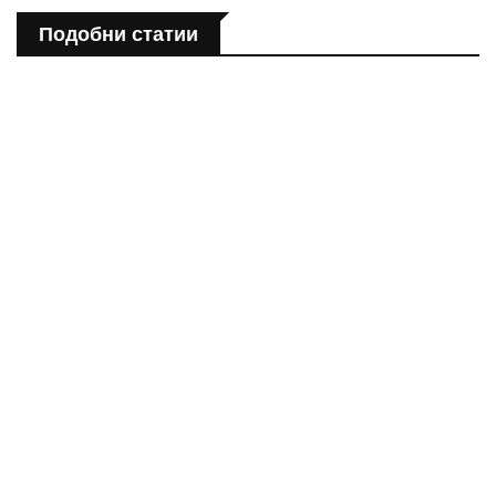
Подобни статии
ПОЛЕЗНО
Спастичен колит: Как да разберем, че го имаме
ПОЛЕЗНО