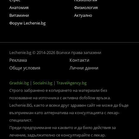
Анатомия
Физиология
Витамини
Актуално
Форум Lechenie.bg
Lechenie.bg © 2014-2026 Всички права запазени
Реклама
Контакти
Общи условия
Лични данни
Gradski.bg
|
Socialni.bg
|
TravelAgency.bg
Строго забранено е копирането на материали без
позоваване на източника с активна dofollow връзка.
Lechenie.BG, както и всеки друг здравен сайт не може да бъде
възприеман като алтернатива на консултацията с лекар-
специалист.
Преди предприемане на каквито и да било действия за
лечение, задължително се консултирайте с лекар.