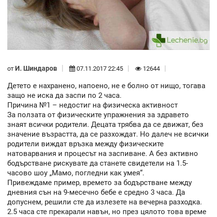
И. Шиндаров
от
07.11.2017 22:45
12644
Детето е нахранено, напоено, не е болно от нищо, тогава
защо не иска да заспи по 2 часа.
Причина №1 – недостиг на физическа активност
За ползата от физическите упражнения за здравето
знаят всички родители. Децата трябва да се движат, без
значение възрастта, да се разхождат. Но далеч не всички
родители виждат връзка между физическите
натоварвания и процесът на заспиване. А без активно
бодърстване рискувате да станете свидетели на 1.5-
часово шоу „Мамо, погледни как умея“.
Привеждаме пример, времето за бодърстване между
дневния сън на 9-месечно бебе е средно 3 часа. Да
допуснем, решили сте да излезете на вечерна разходка.
2.5 часа сте прекарали навън, но през цялото това време