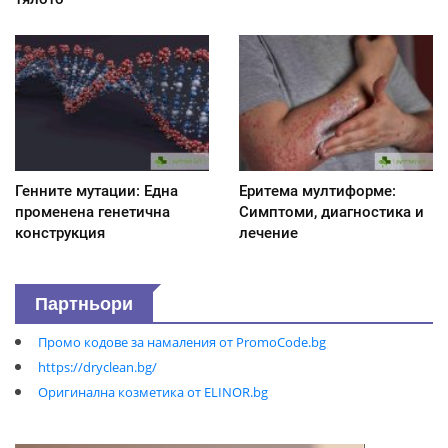
Генните мутации: Една
Еритема мултиформе:
променена генетична
Симптоми, диагностика и
конструкция
лечение
Партньори
Промо кодове за намаления от PromoCode.bg
https://dryclean.bg/
Оригинална козметика от ELINOR.bg