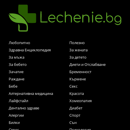
Любопитно
Полезно
Здравна Енциклопедия
За жената
За мъжа
За детето
За бебето
Диети и Отслабване
Зачатие
Бременност
Раждане
Кърмене
Бебе
Секс
Алтернативна медицина
Красота
Лайфстайл
Хомеопатия
Дентално здраве
Диабет
Алергии
Спорт
Билки
Сън
Стрес
Психология