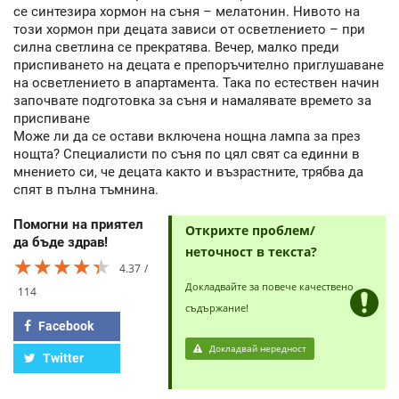
се синтезира хормон на съня – мелатонин. Нивото на
този хормон при децата зависи от осветлението – при
силна светлина се прекратява. Вечер, малко преди
приспиването на децата е препоръчително приглушаване
на осветлението в апартамента. Така по естествен начин
започвате подготовка за съня и намалявате времето за
приспиване
Може ли да се остави включена нощна лампа за през
нощта? Специалисти по съня по цял свят са единни в
мнението си, че децата както и възрастните, трябва да
спят в пълна тъмнина.
Помогни на приятел
Открихте проблем/
да бъде здрав!
неточност в текста?
★★★★★
★★★★★
★★★★★
4.37
Докладвайте за повече качествено
114
съдържание!
Facebook
Докладвай нередност
Twitter