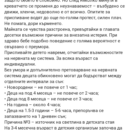
защото бебето е спокойно. Но след няколко минути в
креватчето се променя до неузнаваемост – възбудено се
движи, хленчи, недоволно е от всичко. Опитите за
приспиване водят до още по-голям протест, силен плач.
Не помага, дори кърменето.
Майката се чувства разстроена, превъртайки в главата
десетки възможни причини за внезапна истерия. При
здраво бебе подобно поведение с голяма вероятност е
свързано с преумора.
Приспивайте детето навреме, отчитайки възможностите
на нервната му система. За всяка възраст са
индивидуални.
Без умора и допълнително претоварване на нервната
система децата обикновено могат да бодърстват между
отделните интервали за сън:
• Новородени – не повече от 1 час;
• Деца на под 4 месеца – не повече от 2 часа;
• Деца под 8 месеца – не повече от 3 часа;
• На година – около 4 часа;
• Деца на 1.5-3 години – 5-6 часа, препоръчва се
запазването на 1 дневен сън;
Причина №3 – източник на светлина в детската стая
На 3-4 месечна възраст в детския организъм започва да