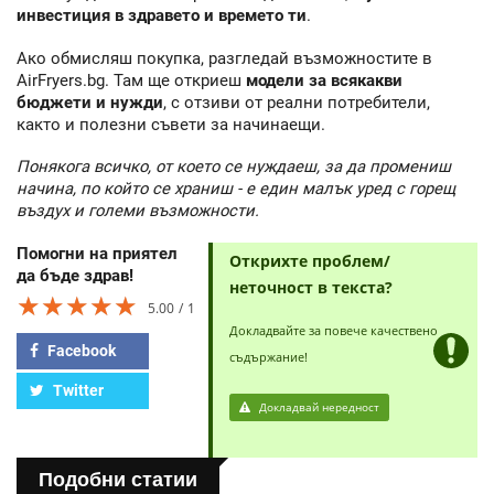
инвестиция в здравето и времето ти
.
Ако обмисляш покупка, разгледай възможностите в
AirFryers.bg. Там ще откриеш
модели за всякакви
бюджети и нужди
, с отзиви от реални потребители,
както и полезни съвети за начинаещи.
Понякога всичко, от което се нуждаеш, за да промениш
начина, по който се храниш - е един малък уред с горещ
въздух и големи възможности.
Помогни на приятел
Открихте проблем/
да бъде здрав!
неточност в текста?
★★★★★
★★★★★
★★★★★
5.00
1
Докладвайте за повече качествено
Facebook
съдържание!
Twitter
Докладвай нередност
Подобни статии