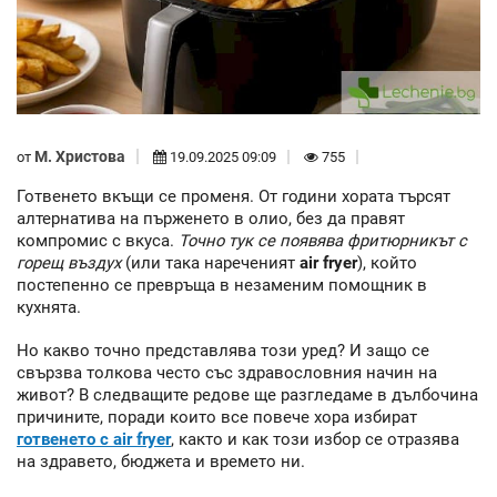
М. Христова
от
19.09.2025 09:09
755
Готвенето вкъщи се променя. От години хората търсят
алтернатива на пърженето в олио, без да правят
компромис с вкуса.
Точно тук се появява фритюрникът с
горещ въздух
(или така нареченият
air fryer
), който
постепенно се превръща в незаменим помощник в
кухнята.
Но какво точно представлява този уред? И защо се
свързва толкова често със здравословния начин на
живот? В следващите редове ще разгледаме в дълбочина
причините, поради които все повече хора избират
готвенето с air fryer
, както и как този избор се отразява
на здравето, бюджета и времето ни.