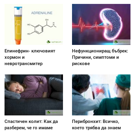
Епинефрин- ключовият
Нефункциониращ бъбрек:
хормон и
Причини, симптоми и
невротрансмитер
рискове
Спастичен колит: Как да
Перибронхит: Всичко,
разберем, че го имаме
което трябва да знаем