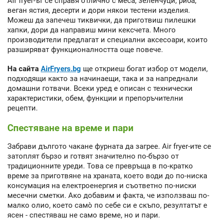
Air fryer-ът се справя отлично с меса, зеленчуци, риба,
веган ястия, десерти и дори някои тестени изделия.
Можеш да запечеш тиквички, да приготвиш пилешки
хапки, дори да направиш мини кексчета. Много
производители предлагат и специални аксесоари, които
разширяват функционалността още повече.
На сайта
AirFryers.bg
ще откриеш богат избор от модели,
подходящи както за начинаещи, така и за напреднали
домашни готвачи. Всеки уред е описан с технически
характеристики, обем, функции и препоръчителни
рецепти.
Спестяване на време и пари
Забрави дългото чакане фурната да загрее. Air fryer-ите се
затоплят бързо и готвят значително по-бързо от
традиционните уреди. Това се превръща в по-кратко
време за приготвяне на храната, което води до по-ниска
консумация на електроенергия и съответно по-ниски
месечни сметки. Ако добавим и факта, че използваш по-
малко олио, което самò по себе си е скъпо, резултатът е
ясен - спестяваш не само време, но и пари.