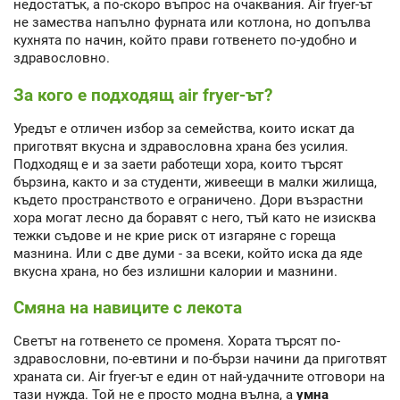
недостатък, а по-скоро въпрос на очаквания. Air fryer-ът
не замества напълно фурната или котлона, но допълва
кухнята по начин, който прави готвенето по-удобно и
здравословно.
За кого е подходящ air fryer-ът?
Уредът е отличен избор за семейства, които искат да
приготвят вкусна и здравословна храна без усилия.
Подходящ е и за заети работещи хора, които търсят
бързина, както и за студенти, живеещи в малки жилища,
където пространството е ограничено. Дори възрастни
хора могат лесно да боравят с него, тъй като не изисква
тежки съдове и не крие риск от изгаряне с гореща
мазнина. Или с две думи - за всеки, който иска да яде
вкусна храна, но без излишни калории и мазнини.
Смяна на навиците с лекота
Светът на готвенето се променя. Хората търсят по-
здравословни, по-евтини и по-бързи начини да приготвят
храната си. Air fryer-ът е един от най-удачните отговори на
тази нужда. Той не е просто модна вълна, а
умна