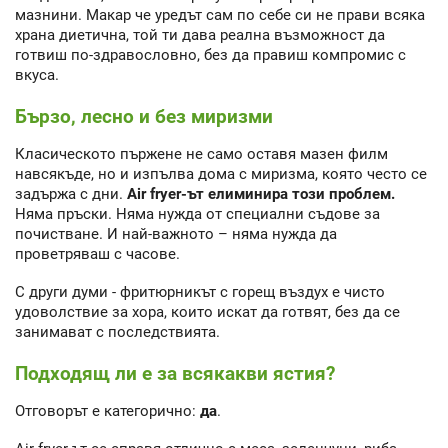
мазнини. Макар че уредът сам по себе си не прави всяка
храна диетична, той ти дава реална възможност да
готвиш по-здравословно, без да правиш компромис с
вкуса.
Бързо, лесно и без миризми
Класическото пържене не само оставя мазен филм
навсякъде, но и изпълва дома с миризма, която често се
задържа с дни.
Air fryer-ът елиминира този проблем.
Няма пръски. Няма нужда от специални съдове за
почистване. И най-важното – няма нужда да
проветряваш с часове.
С други думи - фритюрникът с горещ въздух е чисто
удоволствие за хора, които искат да готвят, без да се
занимават с последствията.
Подходящ ли е за всякакви ястия?
Отговорът е категорично:
да
.