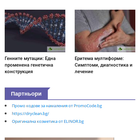
Генните мутации: Една
Еритема мултиформе:
променена генетична
Симптоми, диагностика и
конструкция
лечение
Партньори
Промо кодове за намаления от PromoCode.bg
https://dryclean.bg/
Оригинална козметика от ELINOR.bg