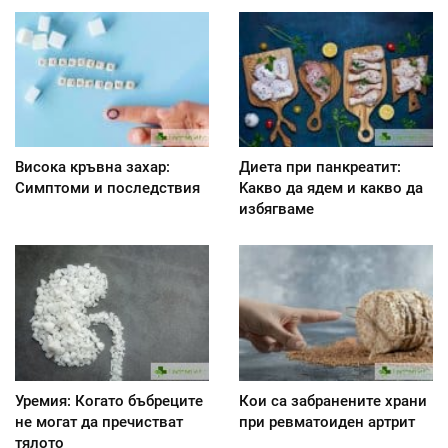
Висока кръвна захар:
Диета при панкреатит:
Симптоми и последствия
Kакво да ядем и какво да
избягваме
Уремия: Когато бъбреците
Кои са забранените храни
не могат да пречистват
при ревматоиден артрит
тялото