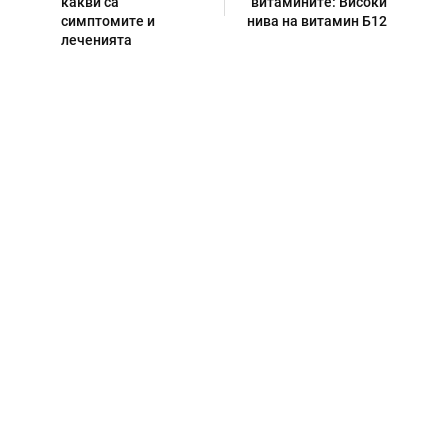
какви са
витамините: Високи
симптомите и
нива на витамин Б12
леченията