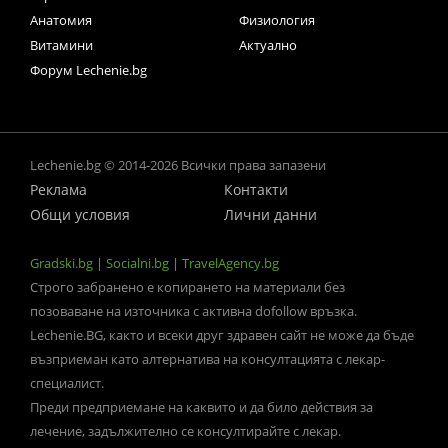
Анатомия
Физиология
Витамини
Актуално
Форум Lechenie.bg
Lechenie.bg © 2014-2026 Всички права запазени
Реклама
Контакти
Общи условия
Лични данни
Gradski.bg
|
Socialni.bg
|
TravelAgency.bg
Строго забранено е копирането на материали без
позоваване на източника с активна dofollow връзка.
Lechenie.BG, както и всеки друг здравен сайт не може да бъде
възприеман като алтернатива на консултацията с лекар-
специалист.
Преди предприемане на каквито и да било действия за
лечение, задължително се консултирайте с лекар.