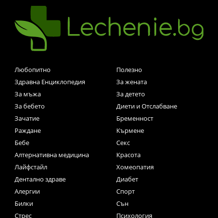
Любопитно
Полезно
Здравна Енциклопедия
За жената
За мъжа
За детето
За бебето
Диети и Отслабване
Зачатие
Бременност
Раждане
Кърмене
Бебе
Секс
Алтернативна медицина
Красота
Лайфстайл
Хомеопатия
Дентално здраве
Диабет
Алергии
Спорт
Билки
Сън
Стрес
Психология