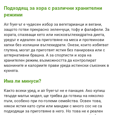
Подходящ за хора с различни хранителни
режими
Air fryer-ът е чудесен избор за вегетарианци и вегани,
защото готви прекрасно зеленчуци, тофу и фалафели. За
хората, спазващи кето или нисковъглехидратна диета,
уредът е идеален за приготвяне на меса и протеинови
хапки без излишни въглехидрати. Онези, които избягват
глутена, могат да приготвят ястия без панировка или с
алтернативни брашна. А за спортисти и хора на
хранителен режим, възможността да контролират
мазнините и калориите прави уреда истински съюзник в
кухнята.
Има ли минуси?
Както всеки уред, и air fryer-ът не е панацея. Ако купиш
твърде малък модел, ще трябва да готвиш на няколко
пъти, особено при по-големи семейства. Освен това,
някои ястия като супи или манджи с много сос не са
подходящи за приготвяне в него. Но това не е реален