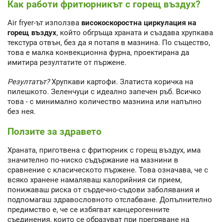
Как работи фритюрникът с горещ въздух?
Air fryer-ът използва
високоскоростна циркулация на
горещ въздух
, който обгръща храната и създава хрупкава
текстура отвън, без да я потапя в мазнина. По същество,
това е малка конвекционна фурна, проектирана да
имитира резултатите от пържене.
Резултатът?
Хрупкави картофи. Златиста коричка на
пилешкото. Зеленчуци с идеално запечен ръб. Всичко
това - с минимално количество мазнина или напълно
без нея.
Ползите за здравето
Храната, приготвена с фритюрник с горещ въздух, има
значително по-ниско съдържание на мазнини в
сравнение с класическото пържене. Това означава, че с
всяко хранене намаляваш калорийния си прием,
понижаваш риска от сърдечно-съдови заболявания и
подпомагаш здравословното отслабване. Допълнително
предимство е, че се избягват канцерогенните
съединения, които се образуват при прегряване на