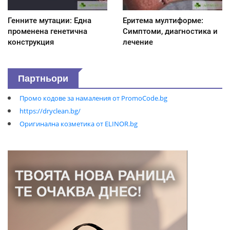
Генните мутации: Една
Еритема мултиформе:
променена генетична
Симптоми, диагностика и
конструкция
лечение
Партньори
Промо кодове за намаления от PromoCode.bg
https://dryclean.bg/
Оригинална козметика от ELINOR.bg