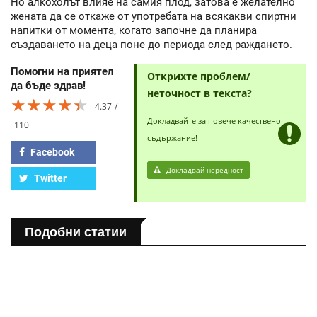
Но алкохолът влияе на самия плод, затова е желателно
жената да се откаже от употребата на всякакви спиртни
напитки от момента, когато започне да планира
създаването на деца поне до периода след раждането.
Помогни на приятел
Открихте проблем/
да бъде здрав!
неточност в текста?
★★★★★
★★★★★
★★★★★
4.37
Докладвайте за повече качествено
110
съдържание!
Facebook
Докладвай нередност
Twitter
Подобни статии
ПОЛЕЗНО