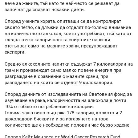
вече за жените, тъй като те най-често се решават да
започнат да спазват някакви диети.
Според учените хората, опитващи се да контролират
своето тегло, са длъжни да отделят по-голямо внимание
на количеството алкохол, което употребяват, тъй като от
гледна точка калоричността спиртните напитки
отстъпват само на мазните храни, предупреждават
експерти.
Средно алкохолните напитки съдържат 7 килокалории на
грам и произвеждат само малко повече енергия при
разграждане в сравнение с мазните храни, при
разпадането на които се отделят 9 килокалории.
Според данните от изследванията на Световния фонд за
изучаване на рака, калоричността на алкохола е почти
10% от общото потребление на калории.
Голяма чаша вино съдържа 178 калории, колкото и 2
шоколадови бисквити и за изгарянето на това
количество ще е необходимо половин час бързо ходене.
Според Кейт Мендоса от World Cancer Research Fund