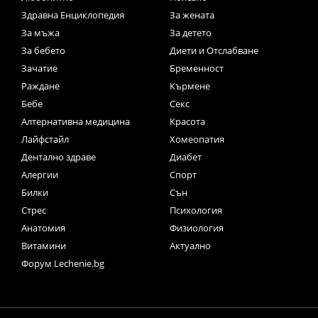
Здравна Енциклопедия
За жената
За мъжа
За детето
За бебето
Диети и Отслабване
Зачатие
Бременност
Раждане
Кърмене
Бебе
Секс
Алтернативна медицина
Красота
Лайфстайл
Хомеопатия
Дентално здраве
Диабет
Алергии
Спорт
Билки
Сън
Стрес
Психология
Анатомия
Физиология
Витамини
Актуално
Форум Lechenie.bg