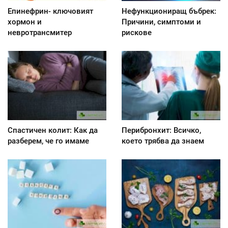
Епинефрин- ключовият
Нефункциониращ бъбрек:
хормон и
Причини, симптоми и
невротрансмитер
рискове
Спастичен колит: Как да
Перибронхит: Всичко,
разберем, че го имаме
което трябва да знаем