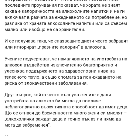
последните проучвания показват, че хората не знаят
каква е калоричността на алкохолните напитки и не ги
включват в разчета за ежедневното си потребление, но
разлика от храната алкохолните напитки или са съвсем
малко или изобщо не са хранителни.
И се получава така, че спазващите диети често забравят
или игнорират „празните калории“ в алкохола.
Учените подчертават, че намаляването на употребата на
алкохол въздейства изключително благоприятно и
улеснява поддържането на здравословни нива на
телесното тегло, а също спомага за понижаването на
риска от злокачествени заболявания.
Друг въпрос, който често вълнува жените е дали
употребата на алкохол би могла да повлияе
неблагоприятно върху тяхната способност да имат деца.
Що се отнася до бременността много жени си мислят –
„алкохолички раждат деца и точно пък аз ли няма да
мога да забременея“.