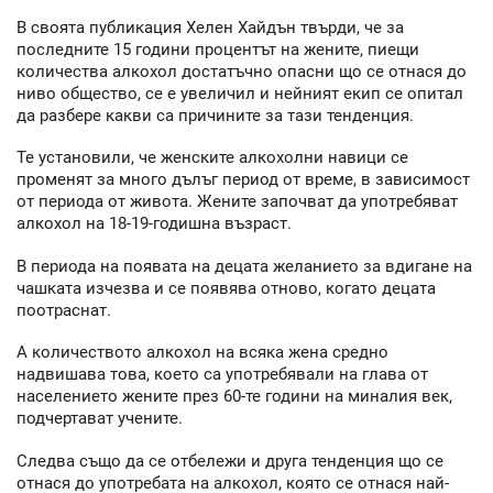
В своята публикация Хелен Хайдън твърди, че за
последните 15 години процентът на жените, пиещи
количества алкохол достатъчно опасни що се отнася до
ниво общество, се е увеличил и нейният екип се опитал
да разбере какви са причините за тази тенденция.
Те установили, че женските алкохолни навици се
променят за много дълъг период от време, в зависимост
от периода от живота. Жените започват да употребяват
алкохол на 18-19-годишна възраст.
В периода на появата на децата желанието за вдигане на
чашката изчезва и се появява отново, когато децата
поотраснат.
А количеството алкохол на всяка жена средно
надвишава това, което са употребявали на глава от
населението жените през 60-те години на миналия век,
подчертават учените.
Следва също да се отбележи и друга тенденция що се
отнася до употребата на алкохол, която се отнася най-