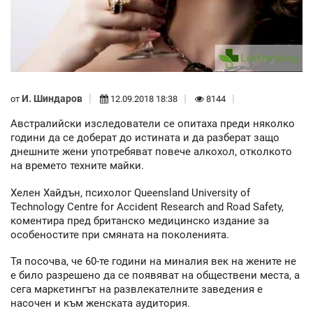
И. Шиндаров
от
12.09.2018 18:38
8144
Австралийски изследователи се опитаха преди няколко
години да се доберат до истината и да разберат защо
днешните жени употребяват повече алкохол, отколкото
на времето техните майки.
Хелен Хайдън, психолог Queensland University of
Technology Centre for Accident Research and Road Safety,
коментира пред британско медицинско издание за
особеностите при смяната на поколенията.
Тя посочва, че 60-те години на миналия век на жените не
е било разрешено да се появяват на обществени места, а
сега маркетингът на развлекателните заведения е
насочен и към женската аудитория.