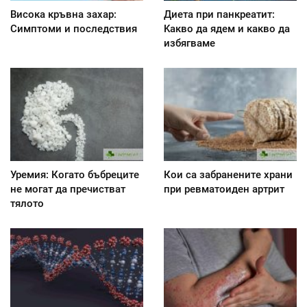
Висока кръвна захар:
Диета при панкреатит:
Симптоми и последствия
Kакво да ядем и какво да
избягваме
Уремия: Когато бъбреците
Кои са забранените храни
не могат да пречистват
при ревматоиден артрит
тялото