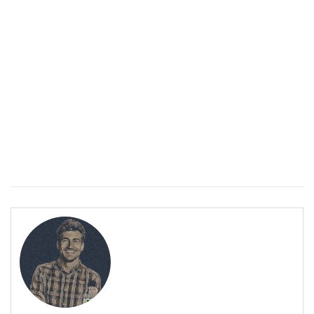
ПОЛЕЗНО
Спастичен колит: Как да разберем, че го имаме