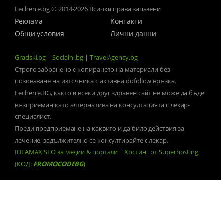
Lechenie.bg © 2014-2026 Всички права запазени
Реклама
Контакти
Общи условия
Лични данни
Gradski.bg
|
Socialni.bg
|
TravelAgency.bg
Строго забранено е копирането на материали без
позоваване на източника с активна dofollow връзка.
Lechenie.BG, както и всеки друг здравен сайт не може да бъде
възприеман като алтернатива на консултацията с лекар-
специалист.
Преди предприемане на каквито и да било действия за
лечение, задължително се консултирайте с лекар.
IDEAMAX SEO за медии & портали
|
Хостинг от Superhosting
(КОД:
PROMOCODEBG
)