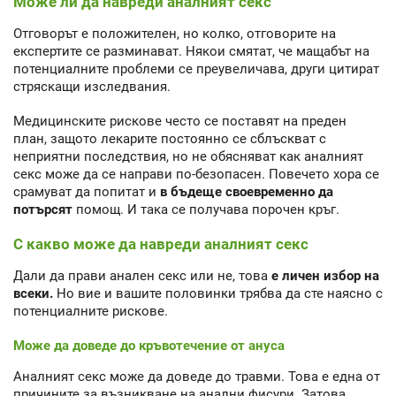
Може ли да навреди аналният секс
Отговорът е положителен, но колко, отговорите на
експертите се разминават. Някои смятат, че мащабът на
потенциалните проблеми се преувеличава, други цитират
стряскащи изследвания.
Медицинските рискове често се поставят на преден
план, защото лекарите постоянно се сблъскват с
неприятни последствия, но не обясняват как аналният
секс може да се направи по-безопасен. Повечето хора се
срамуват да попитат и
в бъдеще своевременно да
потърсят
помощ. И така се получава порочен кръг.
С какво може да навреди аналният секс
Дали да прави анален секс или не, това
е личен избор на
всеки.
Но вие и вашите половинки трябва да сте наясно с
потенциалните рискове.
Може да доведе до кръвотечение от ануса
Аналният секс може да доведе до травми. Това е една от
причините за възникване на анални фисури. Затова