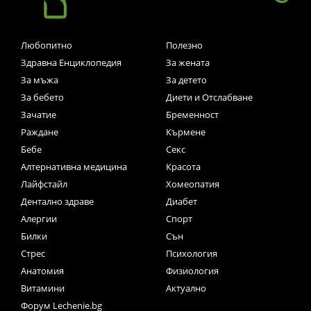
Любопитно
Полезно
Здравна Енциклопедия
За жената
За мъжа
За детето
За бебето
Диети и Отслабване
Зачатие
Бременност
Раждане
Кърмене
Бебе
Секс
Алтернативна медицина
Красота
Лайфстайл
Хомеопатия
Дентално здраве
Диабет
Алергии
Спорт
Билки
Сън
Стрес
Психология
Анатомия
Физиология
Витамини
Актуално
Форум Lechenie.bg