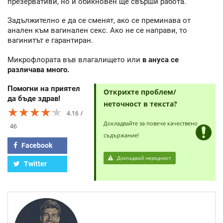
презервативи, но и обикновен ще свърши работа.
Задължително е да се сменят, ако се преминава от
анален към вагинален секс. Ако не се направи, то
вагинитът е гарантиран.
Микрофлората във влагалището или
в ануса се
различава много.
Помогни на приятел
Открихте проблем/
да бъде здрав!
неточност в текста?
★★★★★
★★★★★
★★★★★
4.16
Докладвайте за повече качествено
46
съдържание!
Facebook
Докладвай нередност
Twitter