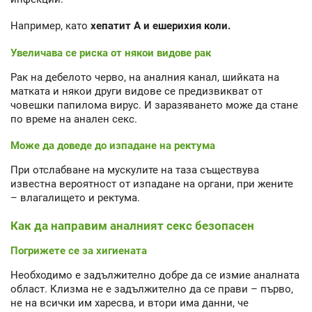
Например, като
хепатит А и ешерихия коли.
Увеличава се риска от някои видове рак
Рак на дебелото черво, на аналния канал, шийката на
матката и някои други видове се предизвикват от
човешки папилома вирус. И заразяването може да стане
по време на анален секс.
Може да доведе до изпадане на ректума
При отслабване на мускулите на таза съществува
известна вероятност от изпадане на органи, при жените
– влагалището и ректума.
Как да направим аналният секс безопасен
Погрижете се за хигиената
Необходимо е задължително добре да се измие аналната
област. Клизма не е задължително да се прави – първо,
не на всички им харесва, и втори има данни, че