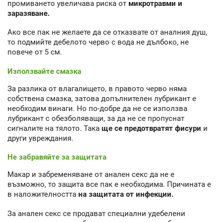
промиването увеличава риска от
микротравми и
заразяване.
Ако все пак не желаете да се отказвате от аналния душ,
то подмийте дебелото черво с вода не дълбоко, не
повече от 5 см.
Използвайте смазка
За разлика от влагалището, в правото черво няма
собствена смазка, затова допълнителен лубрикант е
необходим винаги. Но по-добре да не се използва
лубрикант с обезболяващи, за да не се пропуснат
сигналите на тялото. Така
ще се предотвратят фисури
и
други увреждания.
Не забравяйте за защитата
Макар и забременяване от анален секс да не е
възможно, то защита все пак е необходима. Причината е
в наложителността
на защитата от инфекции.
За анален секс се продават специални удебелени