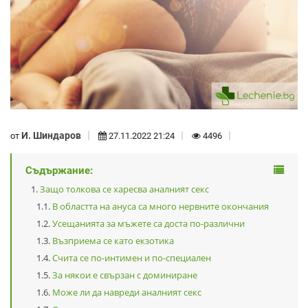
И. Шиндаров
от
27.11.2022 21:24
4496
Съдържание:
Защо толкова се харесва аналният секс
В областта на ануса са много нервните окончания
Усещанията за мъжете са доста по-различни
Възприема се като екзотика
Счита се по-интимен и по-специален
За някои е свързан с доминиране
Може ли да навреди аналният секс