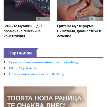
Генните мутации: Една
Еритема мултиформе:
променена генетична
Симптоми, диагностика и
конструкция
лечение
Партньори
Промо кодове за намаления от PromoCode.bg
https://dryclean.bg/
Оригинална козметика от ELINOR.bg