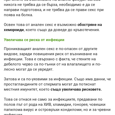
никога не трябва да се бърза, необходимо е да се
направи подготовка, и не трябва да се прави секс при
поява на болка.
Освен това от анален секс е възможно
обостряне на
хемороиди
, което също да доведе до кръвотечения.
Увеличава се риска от инфекции
Проникващият анален секс е по-опасен от другите
видове, заради повишения риск от възникване на
инфекции. Това е свързано с факта, че стените на
дебелото черво са по-тънки от на влагалището и по-
лесно могат да се увредят.
Затова и са по-уязвими за инфекции. Също има данни, че
простагландините от спермата могат да потиснат
местния имунитет, което
също увеличава рисковете.
Това се отнася не само за инфекциите, предавани по
полов път от рода на ХИВ, хламидии, гонорея, човешки
папилома вирус и островръхи кондиломи, но и за чревни
инфекции.