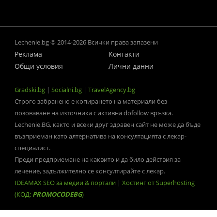
Lechenie.bg © 2014-2026 Всички права запазени
Реклама
Контакти
Общи условия
Лични данни
Gradski.bg
|
Socialni.bg
|
TravelAgency.bg
Строго забранено е копирането на материали без
позоваване на източника с активна dofollow връзка.
Lechenie.BG, както и всеки друг здравен сайт не може да бъде
възприеман като алтернатива на консултацията с лекар-
специалист.
Преди предприемане на каквито и да било действия за
лечение, задължително се консултирайте с лекар.
IDEAMAX SEO за медии & портали
|
Хостинг от Superhosting
(КОД:
PROMOCODEBG
)