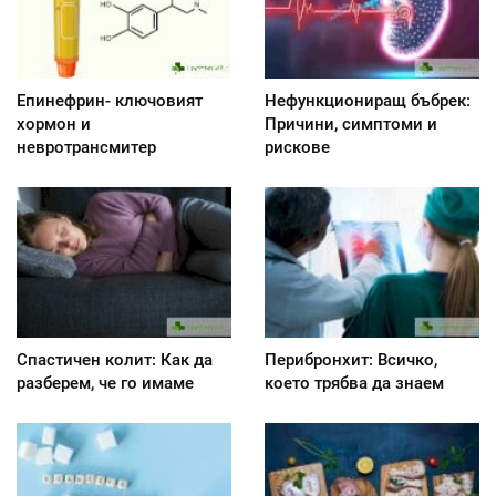
Епинефрин- ключовият
Нефункциониращ бъбрек:
хормон и
Причини, симптоми и
невротрансмитер
рискове
Спастичен колит: Как да
Перибронхит: Всичко,
разберем, че го имаме
което трябва да знаем