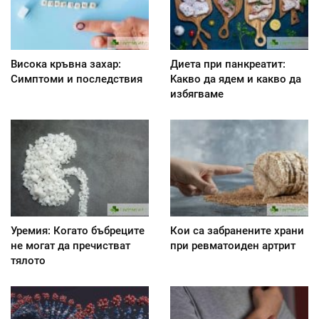
Висока кръвна захар:
Диета при панкреатит:
Симптоми и последствия
Kакво да ядем и какво да
избягваме
Уремия: Когато бъбреците
Кои са забранените храни
не могат да пречистват
при ревматоиден артрит
тялото