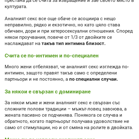
престана да се счита за извращение и зае своето място в
културата.
Аналният секс все още обаче се асоциира с нещо
неправилно, рядко и екзотично, но като цяло става
обичаен, дори и при хетеросексуални отношения. Според
някои проучвания, повече от 1/3 от двойките се
наслаждават на
такъв тип интимна близост.
Счита се по-интимен и по-специален
Много жени отбелязват, че аналният секс изглежда по-
интимен, защото правят такъв само с определени
партньори и не постоянно, а
по специални случаи.
За някои е свързан с доминиране
За някои мъже и жени аналният секс е свързан със
сложните полови традиции – мъжът-ловец завоюва, а
жената пасивно се подчинява. Понякога се случва и
обратното, когато партньорът получава удоволствие не
само от стимулации, но и от смяна на ролите в двойката.