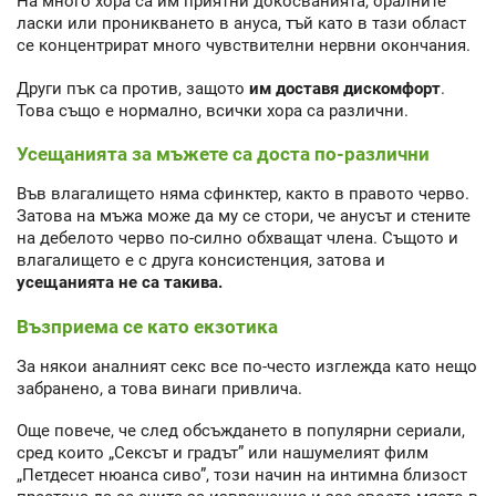
На много хора са им приятни докосванията, оралните
ласки или проникването в ануса, тъй като в тази област
се концентрират много чувствителни нервни окончания.
Други пък са против, защото
им доставя дискомфорт
.
Това също е нормално, всички хора са различни.
Усещанията за мъжете са доста по-различни
Във влагалището няма сфинктер, както в правото черво.
Затова на мъжа може да му се стори, че анусът и стените
на дебелото черво по-силно обхващат члена. Същото и
влагалището е с друга консистенция, затова и
усещанията не са такива.
Възприема се като екзотика
За някои аналният секс все по-често изглежда като нещо
забранено, а това винаги привлича.
Още повече, че след обсъждането в популярни сериали,
сред които „Сексът и градът” или нашумелият филм
„Петдесет нюанса сиво”, този начин на интимна близост