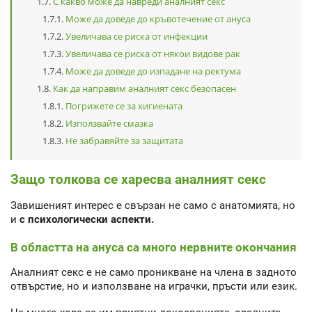
С какво може да навреди аналният секс
Може да доведе до кръвотечение от ануса
Увеличава се риска от инфекции
Увеличава се риска от някои видове рак
Може да доведе до изпадане на ректума
Как да направим аналният секс безопасен
Погрижете се за хигиената
Използвайте смазка
Не забравяйте за защитата
Защо толкова се харесва аналният секс
Завишеният интерес е свързан не само с анатомията, но
и
с психологически аспекти.
В областта на ануса са много нервните окончания
Аналният секс е не само проникване на члена в задното
отвърстие, но и използване на играчки, пръсти или език.