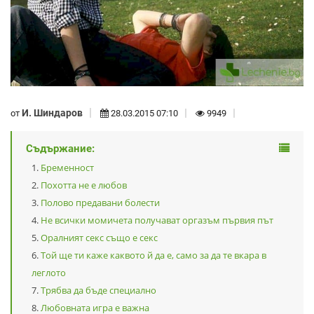
И. Шиндаров
от
28.03.2015 07:10
9949
Съдържание:
Бременност
Похотта не е любов
Полово предавани болести
Не всички момичета получават оргазъм първия път
Оралният секс също е секс
Той ще ти каже каквото й да е, само за да те вкара в
леглото
Трябва да бъде специално
Любовната игра е важна