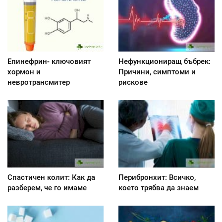
Епинефрин- ключовият
Нефункциониращ бъбрек:
хормон и
Причини, симптоми и
невротрансмитер
рискове
Спастичен колит: Как да
Перибронхит: Всичко,
разберем, че го имаме
което трябва да знаем