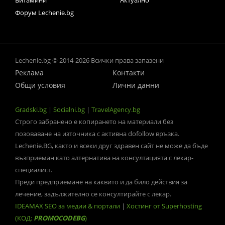
Витамини
Актуално
Форум Lechenie.bg
Lechenie.bg © 2014-2026 Всички права запазени
Реклама
Контакти
Общи условия
Лични данни
Gradski.bg
|
Socialni.bg
|
TravelAgency.bg
Строго забранено е копирането на материали без
позоваване на източника с активна dofollow връзка.
Lechenie.BG, както и всеки друг здравен сайт не може да бъде
възприеман като алтернатива на консултацията с лекар-
специалист.
Преди предприемане на каквито и да било действия за
лечение, задължително се консултирайте с лекар.
IDEAMAX SEO за медии & портали
|
Хостинг от Superhosting
(КОД:
PROMOCODEBG
)