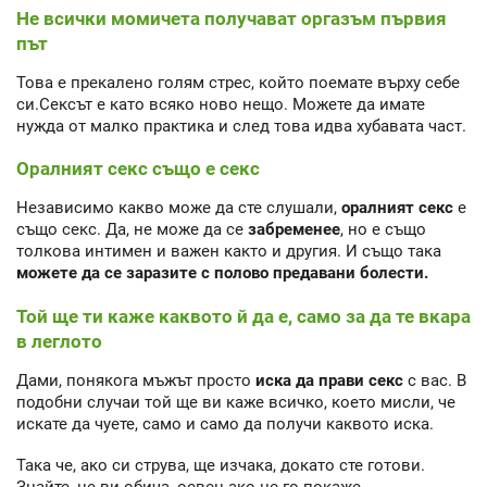
Не всички момичета получават оргазъм първия
път
Това е прекалено голям стрес, който поемате върху себе
си.Сексът е като всяко ново нещо. Можете да имате
нужда от малко практика и след това идва хубавата част.
Оралният секс също е секс
Независимо какво може да сте слушали,
оралният секс
е
също секс. Да, не може да се
забременее
, но е също
толкова интимен и важен както и другия. И също така
можете да се заразите с полово предавани болести.
Той ще ти каже каквото й да е, само за да те вкара
в леглото
Дами, понякога мъжът просто
иска да прави секс
с вас. В
подобни случаи той ще ви каже всичко, което мисли, че
искате да чуете, само и само да получи каквото иска.
Така че, ако си струва, ще изчака, докато сте готови.