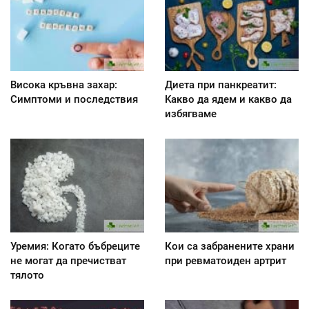
Висока кръвна захар:
Диета при панкреатит:
Симптоми и последствия
Kакво да ядем и какво да
избягваме
Уремия: Когато бъбреците
Кои са забранените храни
не могат да пречистват
при ревматоиден артрит
тялото