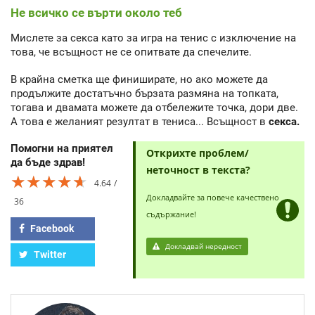
Не всичко се върти около теб
Мислете за секса като за игра на тенис с изключение на
това, че всъщност не се опитвате да спечелите.
В крайна сметка ще финиширате, но ако можете да
продължите достатъчно бързата размяна на топката,
тогава и двамата можете да отбележите точка, дори две.
А това е желаният резултат в тениса... Всъщност в
секса.
Помогни на приятел
Открихте проблем/
да бъде здрав!
неточност в текста?
★★★★★
★★★★★
★★★★★
4.64
Докладвайте за повече качествено
36
съдържание!
Facebook
Докладвай нередност
Twitter