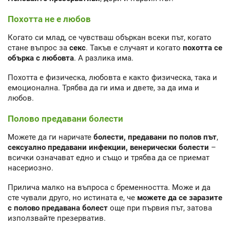
Похотта не е любов
Когато си млад, се чувстваш объркан всеки път, когато
стане въпрос за
секс
. Такъв е случаят и когато
похотта се
обърка с любовта
. А разлика има.
Похотта е физическа, любовта е както физическа, така и
емоционална. Трябва да ги има и двете, за да има и
любов.
Полово предавани болести
Можете да ги наричате
болести, предавани по полов път
,
сексуално предавани инфекции,
венерически болести
–
всички означават едно и също и трябва да се приемат
насериозно.
Прилича малко на въпроса с бременността. Може и да
сте чували друго, но истината е, че
можете да се заразите
с полово предавана болест
още при първия път, затова
използвайте презерватив.