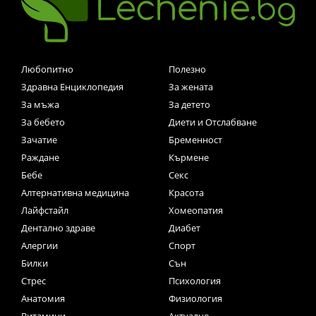
Любопитно
Полезно
Здравна Енциклопедия
За жената
За мъжа
За детето
За бебето
Диети и Отслабване
Зачатие
Бременност
Раждане
Кърмене
Бебе
Секс
Алтернативна медицина
Красота
Лайфстайл
Хомеопатия
Дентално здраве
Диабет
Алергии
Спорт
Билки
Сън
Стрес
Психология
Анатомия
Физиология