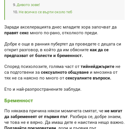
Дивото зове!
Не всичко се върти около теб
Заради акселерацията днес младите хора започват да
правят секс
много по-рано, отколкото преди.
Добре е още в ранния пубертет да проведете с децата си
открит разговор, в който да им обясните
как да се
предпазват от болести и бременност.
Според психолозите, голяма част от
тийнейджърите
не
са подготвени за
сексуалното общуване
и мнозина от
тях не са наясно по много от
сексуалните въпроси.
Ето и най-разпространените заблуди.
Бременност
По някаква причина някои момичета смятат, че
не могат
да забременеят от първия път
. Разбира се, добре знаем,
че това не е вярно. Да имаш дете е наистина нещо важно.
Ползвайте презервативи
, дори и първия път.