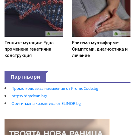
Генните мутации: Една
Еритема мултиформе:
променена генетична
Симптоми, диагностика и
конструкция
лечение
Партньори
Промо кодове за намаления от PromoCode.bg
https://dryclean.bg/
Оригинална козметика от ELINOR.bg