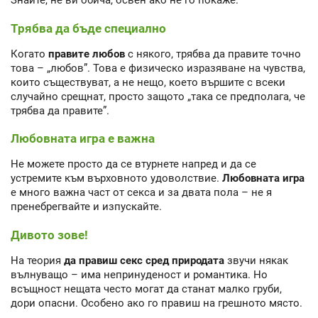
Знайте, не ви обича, освен ако не го покаже.
Трябва да бъде специално
Когато
правите любов
с някого, трябва да правите точно
това – „любов”. Това е физическо изразяване на чувства,
които съществуват, а не нещо, което вършите с всеки
случайно срещнат, просто защото „така се предполага, че
трябва да правите”.
Любовната игра е важна
Не можете просто да се втурнете напред и да се
устремите към върховното удоволствие.
Любовната игра
е много важна част от секса и за двата пола – не я
пренебрегвайте и изпускайте.
Дивото зове!
На теория
да правиш секс сред природата
звучи някак
вълнуващо – има непринуденост и романтика. Но
всъщност нещата често могат да станат малко груби,
дори опасни. Особено ако го правиш на грешното място.